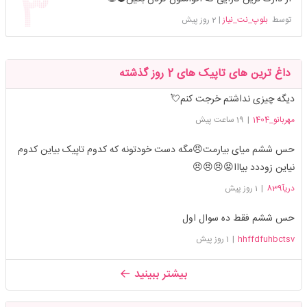
توسط
بلوپ_نت_نیاز
|
2 روز پیش
داغ ترین های تاپیک های 2 روز گذشته
دیگه چیزی نداشتم خرجت کنم💘
مهربانو_1404
|
19 ساعت پیش
حس ششم میای بیارمت😠مگه دست خودتونه که کدوم تاپیک بیاین کدوم
نیاین زوددد بیااا😡😠😠😠
دریآ839
|
1 روز پیش
حس ششم فقط ده سوال اول
hhffdfuhbctsv
|
1 روز پیش
بیشتر ببینید