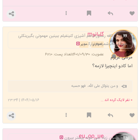
گلبانوm
برین کافه رستورانباهم آشپزی کنینفیلم ببینین مهمونی بگیرینکلی
خوراکی خوشمزههه پارک و..
استارتر
مدیر
عضویت: 1401/09/30
تعداد پست: 6210
مرسی عزیزم
اما کادو اینچیزا لازمه؟
و من یتوکل علی الله، فهو حسبه
0
نفر لایک کرده اند ...
1404/05/16
|
23:34
eu_oo_ue
خونمون زیاد نمی مونه بیشتر بیرون