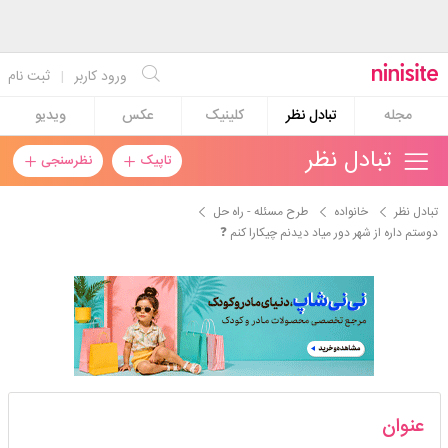
ورود کاربر
|
ثبت نام
مجله
تبادل نظر
کلینیک
عکس
ویدیو
تبادل نظر
تاپیک
نظرسنجی
تبادل نظر
خانواده
طرح مسئله - راه حل
دوستم داره از شهر دور میاد دیدنم چیکارا کنم ❓️
گلبانوm
عنوان