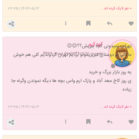
0
نفر لایک کرده اند ...
1404/05/16
|
23:35
کودکیم
تهرانی نمیدونی کجا ببریش؟؟😐😐
عضویت: 1399/01/12
تعداد پست: 4638
ما البرزیم دوستای تبریزیمونو بردیم تهران گردوندیم کلی هم خوش
گذشت .
یه روز بازار بزرگ و خرید
ی روز کاخ سعد آباد و پارک ارم واس بچه ها دیگه نموندن وگرنه جا
زیاده
0
نفر لایک کرده اند ...
1404/05/16
|
23:35