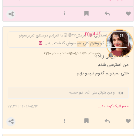
گلبانوm
تهرانی نمیدونی کجا ببریش؟؟😐😐ما البرزیم دوستای تبریزیمونو
بردیم تهران گردوندیم کلی هم خوش گذشت .یه ...
استارتر
مدیر
عضویت: 1401/09/30
تعداد پست: 6210
جا که خیییلی زیاده
من استرسی شدم
حتی نمیدونم کدوم تیپمو بزنم
و من یتوکل علی الله، فهو حسبه
0
نفر لایک کرده اند ...
1404/05/16
|
23:36