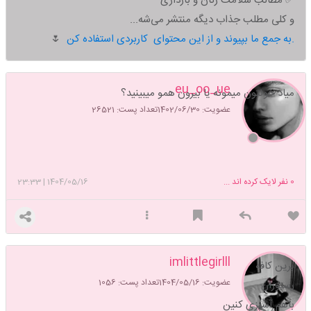
✅ مطالب سلامت زنان و بارداری
و کلی مطلب جذاب دیگه منتشر می‌شه...
به جمع ما بپیوند و از این محتوای کاربردی استفاده کن.
🌷
eu_oo_ue
میاد خونتون میمونه یا بیرون همو میبینید؟
عضویت: 1402/06/30
تعداد پست: 26521
0
نفر لایک کرده اند ...
1404/05/16
|
23:33
imlittlegirlll
برین کافه
عضویت: 1404/05/16
تعداد پست: 1056
رستوران
باهم آشپزی کنین