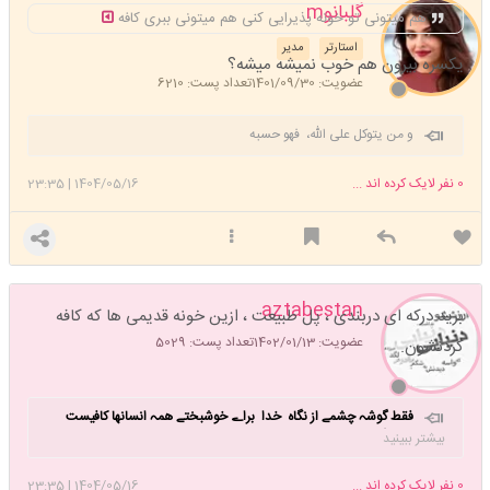
گلبانوm
هم میتونی تو خونه پذیرایی کنی هم میتونی ببری کافه
استارتر
مدیر
یکسره بیرون هم خوب نمیشه میشه؟
عضویت: 1401/09/30
تعداد پست: 6210
و من یتوکل علی الله، فهو حسبه
0
نفر لایک کرده اند ...
1404/05/16
|
23:35
aztabestan
برید درکه ای دربندی ، پل طبیعت ، ازین خونه قدیمی ها که کافه
عضویت: 1402/01/13
تعداد پست: 5029
کردنشون.
فقط گوشہ چشمے از نگاه خدا براے خوشبختے ھمہ انسانها کافیست
این نگاه را برایتان آرزو میکنم .🤲
بیشتر ببینید
0
نفر لایک کرده اند ...
1404/05/16
|
23:35