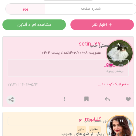
برو
اظهار نظر
مشاهده افراد آنلاین
setin_77
کدوم شهر هستی خب
عضویت: 1403/02/08
تعداد پست: 12404
.️.🩷🌝..
بیشتر ببینید
0
نفر لایک کرده اند ...
1404/05/16
|
23:32
گلبانوm
کدوم شهر هستی خب
استارتر
مدیر
من تهرانم اون یکی از شهرهای جنوب