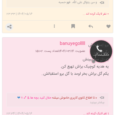
و من یتوکل علی الله، فهو حسبه
0
نفر لایک کرده اند ...
1404/05/16
|
23:33
banuyegolllll
برو استقبالش
عضویت: 1404/03/14
تعداد پست: 15102
بگردونش.
یه دل سیر ببینش
یه هدیه کوچیک براش تهیع کن.
یکم گل براش بخر اومد با گل برو استقبالش..
« تا اطلاع ثانوی کاربری خاموش میشه
حلال کنید بچه ها & 💅🚶
💔
بیشتر ببینید
1
نفر لایک کرده اند ...
1404/05/16
|
23:34