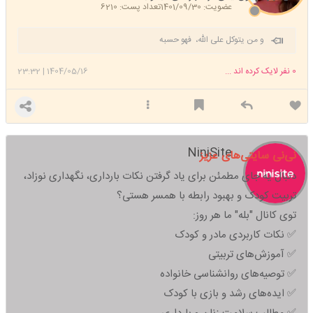
عضویت: 1401/09/30
تعداد پست: 6210
و من یتوکل علی الله، فهو حسبه
0
نفر لایک کرده اند ...
1404/05/16
|
23:32
NiniSite
نی‌نی سایتی‌های عزیز
دنبال یه جای مطمئن برای یاد گرفتن نکات بارداری، نگهداری نوزاد،
تربیت کودک و بهبود رابطه با همسر هستی؟
توی کانال "بله" ما هر روز:
✅ نکات کاربردی مادر و کودک
✅ آموزش‌های تربیتی
✅ توصیه‌های روانشناسی خانواده
✅ ایده‌های رشد و بازی با کودک