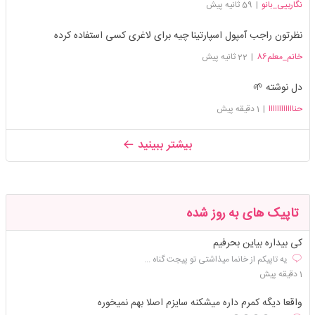
نگارییی_بانو
|
59 ثانیه پیش
نظرتون راجب آمپول اسپارتینا چیه برای لاغری کسی استفاده کرده
خانم_معلم86
|
22 ثانیه پیش
دل نوشته 🌱
حناااااااااااا
|
1 دقیقه پیش
بیشتر ببینید
تاپیک های به روز شده
کی بیداره بیاین بحرفیم
یه تاپیکم از خانما میذاشتی تو پیجت گناه ...
1 دقیقه پیش
واقعا دیگه کمرم داره میشکنه سایزم اصلا بهم نمیخوره