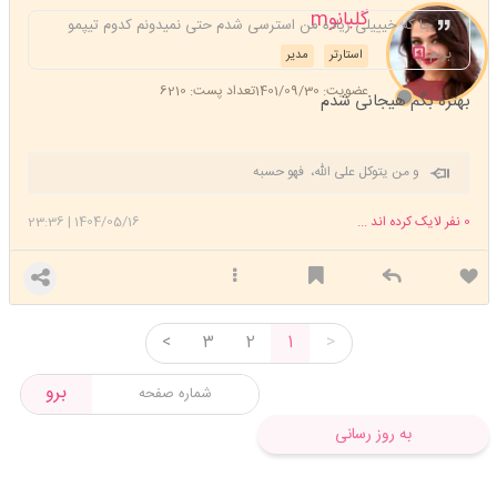
گلبانوm
جا که خیییلی زیاده من استرسی شدم حتی نمیدونم کدوم تیپمو
بزنم
استارتر
مدیر
عضویت: 1401/09/30
تعداد پست: 6210
بهتره بگم هیجانی شدم
و من یتوکل علی الله، فهو حسبه
0
نفر لایک کرده اند ...
1404/05/16
|
23:36
<
3
2
1
>
برو
به روز رسانی