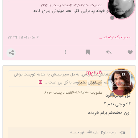
عضویت: 1402/06/30
تعداد پست: 26521
هم میتونی تو خونه پذیرایی کنی هم میتونی ببری کافه
0
نفر لایک کرده اند ...
1404/05/16
|
23:34
گلبانوm
برو استقبالش بگردونش. یه دل سیر ببینش یه هدیه کوچیک براش
تهیع کن. یکم گل براش بخر اومد با گل برو است ...
استارتر
مدیر
عضویت: 1401/09/30
تعداد پست: 6210
گل میخرم فردا
کادو چی بدم ؟
اون مطمعنم برام خریده
و من یتوکل علی الله، فهو حسبه