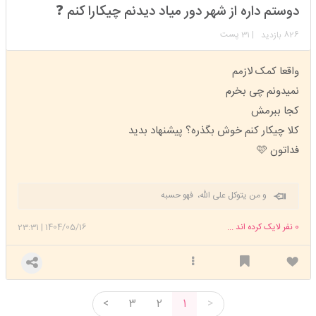
استارتر
مدیر
دوستم داره از شهر دور میاد دیدنم چیکارا کنم ❓️
عضویت: 1401/09/30
تعداد پست: 6210
826
| 31 پست
بازدید
واقعا کمک لازمم
نمیدونم چی بخرم
کجا ببرمش
کلا چیکار کنم خوش بگذره؟ پیشنهاد بدید
فداتون 🩷
و من یتوکل علی الله، فهو حسبه
0
نفر لایک کرده اند ...
1404/05/16
|
23:31
<
3
2
1
>