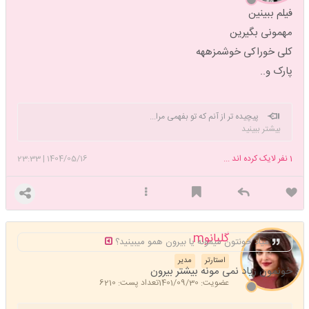
فیلم ببینین
مهمونی بگیرین
کلی خوراکی خوشمزههه
پارک و..
پیچیده تر از آنم که تو بفهمی مرا...
بیشتر ببینید
1
نفر لایک کرده اند ...
1404/05/16
|
23:33
گلبانوm
میاد خونتون میمونه یا بیرون همو میبینید؟
استارتر
مدیر
خونمون زیاد نمی مونه بیشتر بیرون
عضویت: 1401/09/30
تعداد پست: 6210