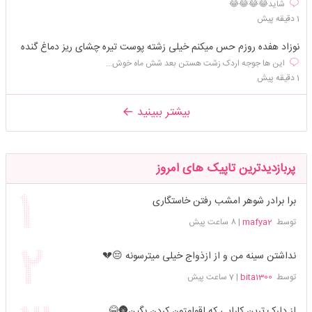
شاید😂😂😂😂
1 دقیقه پیش
نوزاد هفده روزم حس میکنم خیلی زشته پوست تیره چشای ریز دماغ گنده
این ها جوجه اردک زشت هستن بعد شش ماه خوش...
1 دقیقه پیش
بیشتر ببینید
پربازدیدترین تاپیک های امروز
برا برادر شوهر امشب رفتن خاستگاری
توسط
mafya2
|
8 ساعت پیش
نداشتن سینه من و از ازذواج خیلی میترسونه 😔💔
توسط
bita1300
|
7 ساعت پیش
از دارک ترین کارایی که اقوامتون کردن بگین🌚😂