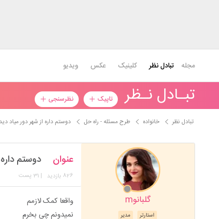
مجله
تبادل نظر
کلینیک
عکس
ویدیو
تبـادل نـظر
تاپیک
نظرسنجی
تبادل نظر
خانواده
طرح مسئله - راه حل
دوستم داره از شهر دور میاد دیدن
عنوان
دوستم داره ا
826
| 31 پست
بازدید
گلبانوm
واقعا کمک لازمم
نمیدونم چی بخرم
استارتر
مدیر