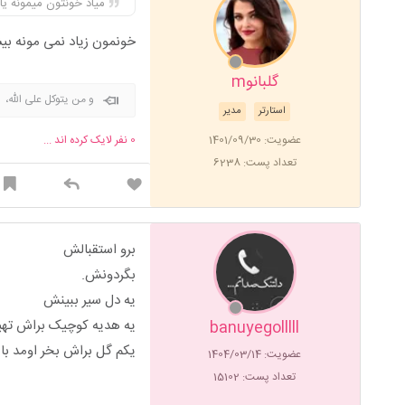
میاد خونتون میمونه یا
خونمون زیاد نمی مونه بی
گلبانوm
و من یتوکل علی الله،
استارتر
مدیر
عضویت: 1401/09/30
0
نفر لایک کرده اند ...
تعداد پست: 6238
برو استقبالش
بگردونش.
یه دل سیر ببینش
یه هدیه کوچیک براش ته
banuyegolllll
یکم گل براش بخر اومد با
عضویت: 1404/03/14
تعداد پست: 15102