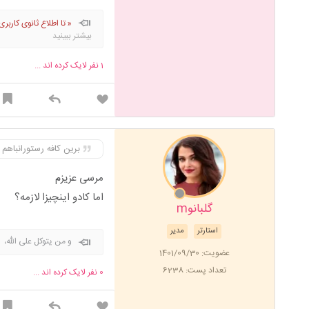
« تا اطلاع ثانوی کار
بیشتر ببینید
1
نفر لایک کرده اند ...
برین کافه رستورانباهم
مرسی عزیزم
اما کادو اینچیزا لازمه؟
گلبانوm
استارتر
مدیر
و من یتوکل علی الله،
عضویت: 1401/09/30
تعداد پست: 6238
0
نفر لایک کرده اند ...