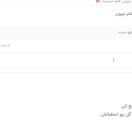
 بیرون همو میبینید؟
شتر بیرون
 فهو حسبه
4/05/16
یع کن.
 گل برو استقبالش..