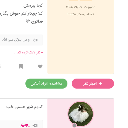
کجا ببرمش
عضویت: 1401/09/30
کلا چیکار کنم خوش بگذره
تعداد پست: 6238
فداتون 🩷
و من یتوکل علی الله،
0
نفر لایک کرده اند ...
اظهار نظر
مشاهده افراد آنلاین
کدوم شهر هستی خب
.️.🩷🌝..