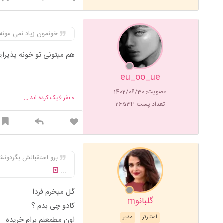
خونمون زیاد نمی مونه
هم میتونی تو خونه پذیرا
eu_oo_ue
عضویت: 1402/06/30
0
نفر لایک کرده اند ...
تعداد پست: 26534
برو استقبالش بگردونش
...
گل میخرم فردا
گلبانوm
کادو چی بدم ؟
استارتر
مدیر
اون مطمعنم برام خریده