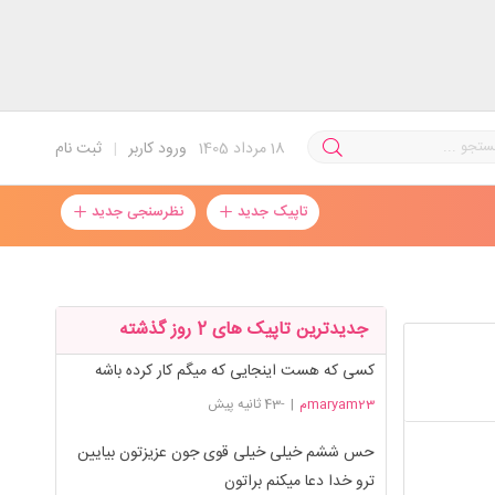
18
مرداد 1405
ورود کاربر
|
ثبت نام
تاپیک جدید
نظرسنجی جدید
جدیدترین تاپیک های 2 روز گذشته
کسی که هست اینجایی که میگم کار کرده باشه
maryam23م
|
-43 ثانیه پیش
حس ششم خیلی خیلی قوی جون عزیزتون بیایین
ترو خدا دعا میکنم براتون