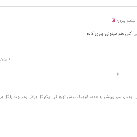
 بیشتر بیرون
یی کنی هم میتونی ببری کافه
/05/16
. یه دل سیر ببینش یه هدیه کوچیک براش تهیع کن. یکم گل براش بخر اومد با گل بر