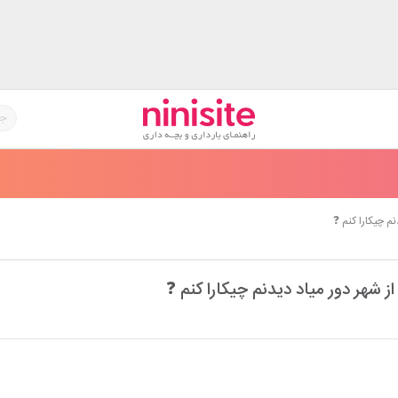
م چیکارا کنم ❓️
ز شهر دور میاد دیدنم چیکارا کنم ❓️