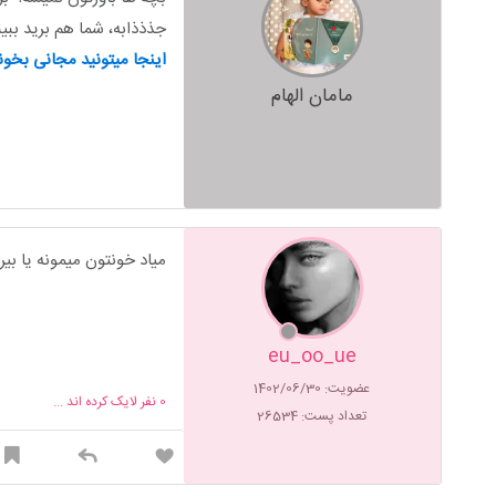
جذذذابه، شما هم برید ببین
اینجا میتونید مجانی بخو
مامان الهام
میاد خونتون میمونه یا بی
eu_oo_ue
عضویت: 1402/06/30
0
نفر لایک کرده اند ...
تعداد پست: 26534