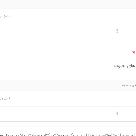
/05/16
هرهای جنوب
 فهو حسبه
/05/16
رای بچم از «داستان من» با اسم و عکس خودش کتاب سفارش دادم، امروز رس