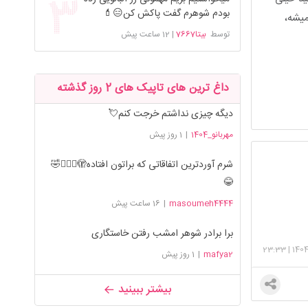
بودم شوهرم گفت پاکش کن😑💄
میشه،
توسط
بیتا7667
|
12 ساعت پیش
داغ ترین های تاپیک های 2 روز گذشته
دیگه چیزی نداشتم خرجت کنم💘
مهربانو_1404
|
1 روز پیش
شرم آوردترین اتفاقاتی که براتون افتاده🫣🤦🏻‍♀️🤣
😂
masoumeh4444
|
16 ساعت پیش
برا برادر شوهر امشب رفتن خاستگاری
23:33
|
140
mafya2
|
1 روز پیش
بیشتر ببینید