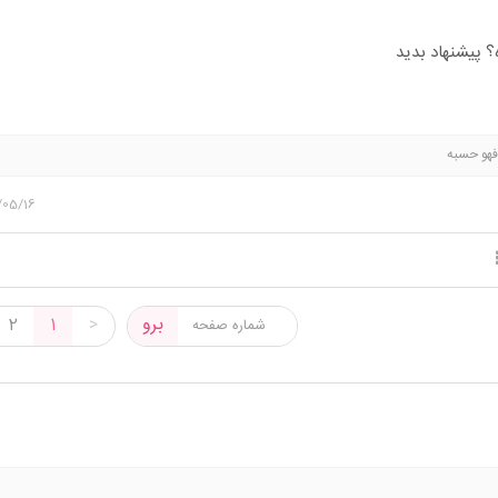
؟ پیشنهاد بدید
 فهو حسبه
/05/16
برو
2
1
>