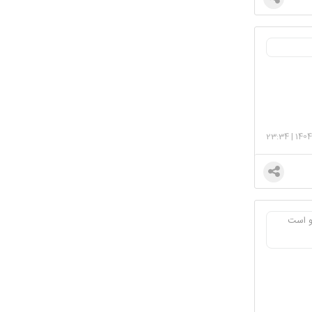
23:34
|
1404
و است