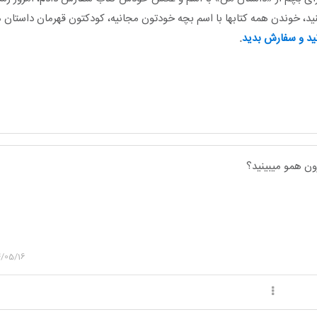
ید،
خوندن همه کتابها با اسم بچه خودتون مجانیه، کودکتون قهرمان داستان 
نید و سفارش بدید
.
رون همو میبینید؟
4/05/16