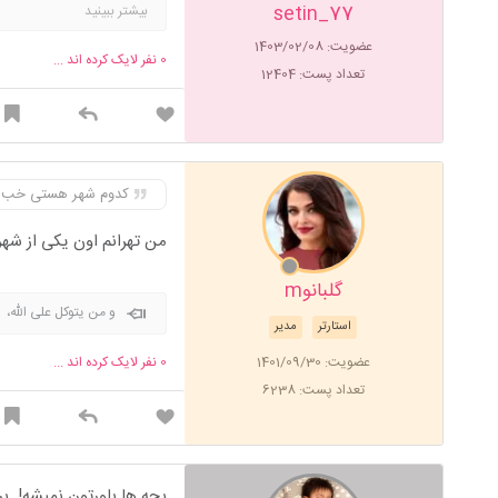
setin_77
بیشتر ببینید
عضویت: 1403/02/08
0
نفر لایک کرده اند ...
تعداد پست: 12404
کدوم شهر هستی خب
من تهرانم اون یکی از ش
گلبانوm
و من یتوکل علی الله،
استارتر
مدیر
عضویت: 1401/09/30
0
نفر لایک کرده اند ...
تعداد پست: 6238
بچه ها باورتون نمیشه! ب