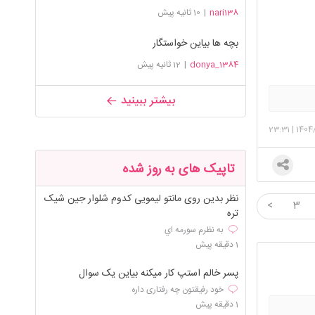
nari138
|
10 ثانیه پیش
بچه ها بیاین خواستگار
donya_1384
|
12 ثانیه پیش
بیشتر ببینید
23:31
|
1404
تاپیک های به روز شده
نظر بدین روی مانتو لیمویی کدوم شلوار جین شیک
<
3
تره
به نظرم سورمه اي
1 دقیقه پیش
پسر خالم استپ کار میکنه بیاین یک سوال
خود رفیقتون چه رفتاری داره
1 دقیقه پیش