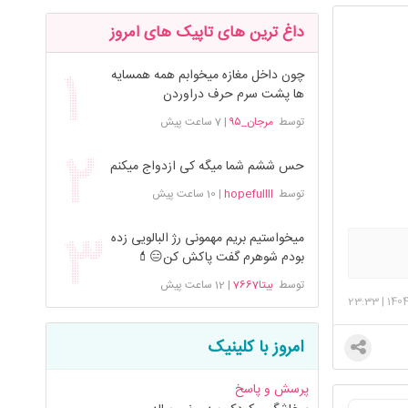
داغ ترین های تاپیک های امروز
چون داخل مغازه میخوابم همه همسایه
ها پشت سرم حرف دراوردن
توسط
مرجان_۹۵
|
7 ساعت پیش
حس ششم شما میگه کی ازدواج میکنم
توسط
hopefullll
|
10 ساعت پیش
میخواستیم بریم مهمونی رژ البالویی زده
بودم شوهرم گفت پاکش کن😑💄
توسط
بیتا7667
|
12 ساعت پیش
23:33
|
140
امروز با کلینیک
پرسش و پاسخ