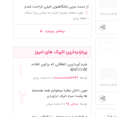
از دست مربی باشگاهمون خیلی ناراحت شدم
چون منطقه یجوریه اسنپ به سختی پیدا میکنه...
23:32
|
1404
1 دقیقه پیش
بیشتر ببینید
پربازدیدترین تاپیک های امروز
شرم آوردترین اتفاقاتی که براتون افتاده
🫣🤦🏻‍♀️🤣😂
توسط
masoumeh4444
|
20 ساعت پیش
23:32
|
1404
چون داخل مغازه میخوابم همه همسایه
ها پشت سرم حرف دراوردن
توسط
مرجان_۹۵
|
7 ساعت پیش
ید خیلی
میخواستیم بریم مهمونی رژ البالویی زده