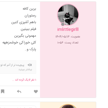
برین کافه
رستوران
باهم آشپزی کنین
فیلم ببینین
imlittlegirlll
مهمونی بگیرین
عضویت: 1404/05/16
کلی خوراکی خوشمزههه
تعداد پست: 1056
پارک و..
پیچیده تر از آنم که تو 
بیشتر ببینید
1
نفر لایک کرده اند ...