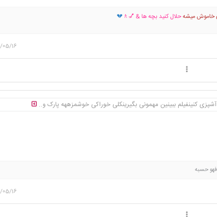
بری خاموش میشه
حلال کنید بچه ها & 💅🚶
💔
/05/16
 آشپزی کنینفیلم ببینین مهمونی بگیرینکلی خوراکی خوشمزههه پارک و..
 فهو حسبه
/05/16