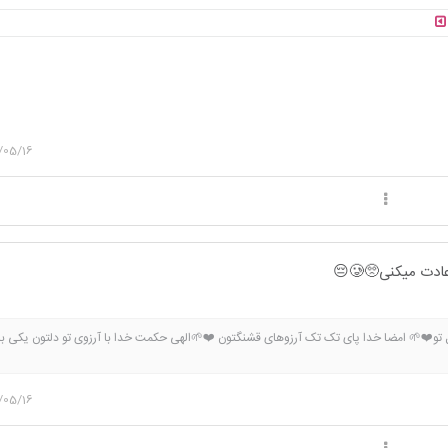
/05/16
ت میکنی🥺🥲😔
و❤️🌱 امضا خدا پای تک تک آرزوهای قشنگتون ❤️🌱الهی حکمت خدا با آرزوی تو دلتون یکی ب
/05/16