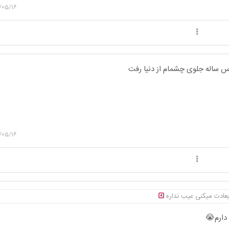
/05/16
س ساله جلوی چشمام از دنیا رفت
/05/16
یعادت میکنی عیب نداره
دارم😭