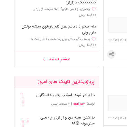
کمکککککک مازززززز
چطوری تو فلش داری؟ اصلا نمیشد فور زد یا ...
1 دقیقه پیش
دلم میخواد دماغم عمل کنم باورتون میشه پولش
دارم ولی
پرستار بگیر بهش پول بده همه جا همراهت با...
22:45
|
1404
1 دقیقه پیش
بیشتر ببینید
پربازدیدترین تاپیک های امروز
برا برادر شوهر امشب رفتن خاستگاری
توسط
mafya2
|
11 ساعت پیش
نداشتن سینه من و از ازذواج خیلی
22:45
|
1404
میترسونه 😔💔