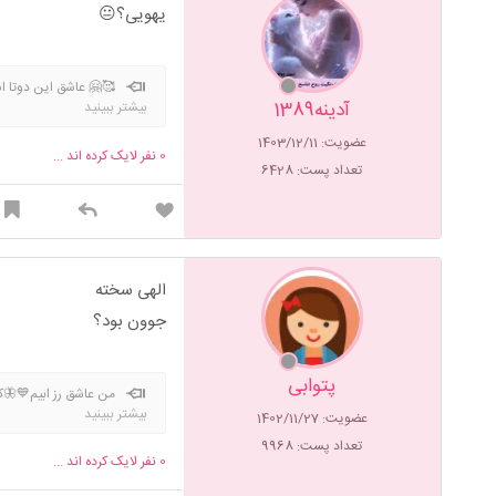
یهویی؟😐
🥰🤗 عاشق این دوتا ا
آدینه1389
بیشتر ببینید
عضویت: 1403/12/11
0
نفر لایک کرده اند ...
تعداد پست: 6428
الهی سخته
جوون بود؟
پتوابی
من عاشق رز ابیم💙🦋
بیشتر ببینید
عضویت: 1402/11/27
تعداد پست: 9968
0
نفر لایک کرده اند ...