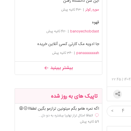
این سن دانشگاه رفتن
سوره_کوثر
|
-43 ثانیه پیش
قهوه
banoyechobdast
|
-42 ثانیه پیش
جا ادویه مک کارتی کسی آنلاین خریده
panaaaaaaah
|
-36 ثانیه پیش
بیشتر ببینید
22:45
|
1404
تاپیک های به روز شده
اگه نمره هامو بگم میتونین ترازمو بگین لطفااا😖😩
<
4
اتفاقا امثال تراز نهاییا بیشتره به دو دل...
59 ثانیه پیش