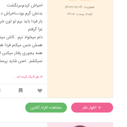
احیاش کردم،برنگشت
عضویت: 1403/07/04
بدنش گرم بود،،،اخراش دی
تعداد پست: 6607
باز فردا باید برم تو اون 
عزا گرفتم
دلم میخواد نرم...کاش میشد 
همش حس میکنم فردا هم 
همه یجوری رفتار میکنن ا
نمیکشم...اصن شاید پرس
3
نفر لایک کرده اند ...
اظهار نظر
مشاهده افراد آنلاین