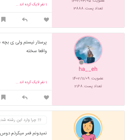
عضویت: 1402/03/05
1
نفر لایک کرده اند ...
تعداد پست: 3888
پرستار نیستم ولی ی بچه 
واقعا سخته
ha__eh
عضویت: 1402/11/09
1
نفر لایک کرده اند ...
تعداد پست: 2168
چرا وارد این رشته شد
نمیدونم فمر میکرذم دوس 