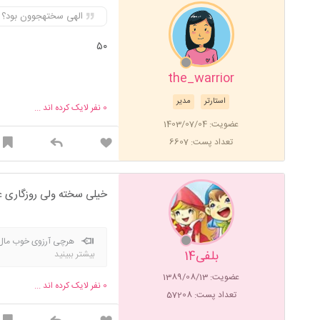
الهی سختهجوون بود؟
۵۰
the_warrior
استارتر
مدیر
0
نفر لایک کرده اند ...
عضویت: 1403/07/04
تعداد پست: 6607
خیلی سخته ولی روزگاری عاد
هرچی آرزوی خوب مال ت
بلفی14
بیشتر ببینید
عضویت: 1389/08/13
0
نفر لایک کرده اند ...
تعداد پست: 57208