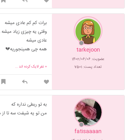
برات کم کم عادی میشه
وقتی یه چیزی زیاد میشه و
عادی میشه
همه چی همینجوریه💔
tarkejoon
عضویت: 1402/06/06
0
نفر لایک کرده اند ...
تعداد پست: 7501
به تو ربطی نداره که
من تو یه شیفت سه تا از
fatisaaaan