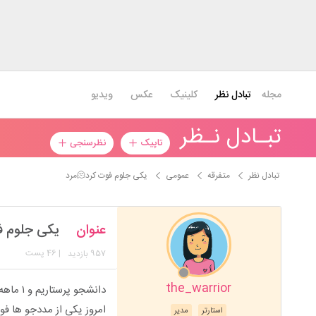
مجله
تبادل نظر
کلینیک
عکس
ویدیو
تبـادل نـظر
تاپیک
نظرسنجی
تبادل نظر
متفرقه
عمومی
یکی جلوم فوت کرد🫠مرد
عنوان
یکی جلوم فوت 
957
| 46 پست
بازدید
the_warrior
دانشجو پرستاریم و ۱ ماهه تو یه مرکز شاغل شدم...
امروز یکی از مددجو ها فو
استارتر
مدیر