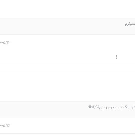
ستیکرم
/05/16
کلن رنگ ابی و دوس دارم🤭🦋💙
/05/16