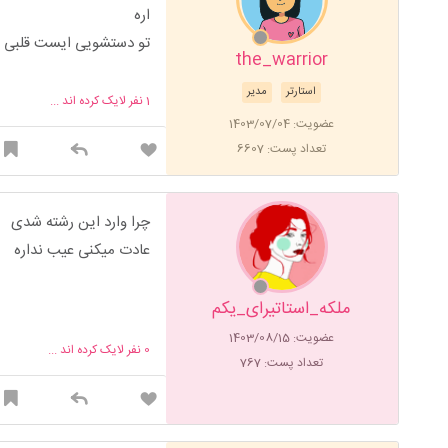
اره
تو دستشویی ایست قلبی ک
the_warrior
استارتر
مدیر
1
نفر لایک کرده اند ...
عضویت: 1403/07/04
تعداد پست: 6607
چرا وارد این رشته شدی
عادت میکنی عیب نداره
ملکه_استاتیرای_یکم
عضویت: 1403/08/15
0
نفر لایک کرده اند ...
تعداد پست: 767