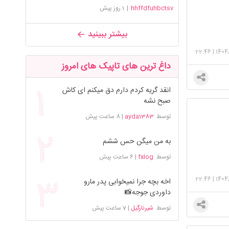
hhffdfuhbctsv
|
1 روز پیش
بیشتر ببینید
22:46
|
1404
داغ ترین های تاپیک های امروز
انقد گریه کردم دارم دق میکنم ای کاش
صبح نشه
توسط
ayda1383
|
8 ساعت پیش
به من میگن حس ششم
توسط
fxlog
|
6 ساعت پیش
22:46
|
1404
اخه بچه جرا نمیخوابی پدر مارو
داوردی جوجه📸
توسط
شیرنارگیل
|
7 ساعت پیش