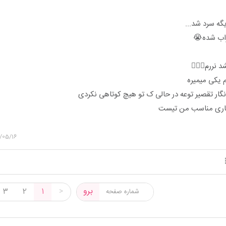
گه سرد شد...
خراب شده😭
نررم🤦🏼‍♀️
یکی میمیره
نگار تقصیر توعه در حالی ک تو هیچ کوتاهی نکردی
تاری مناسب من تیست
/05/16
برو
3
2
1
>