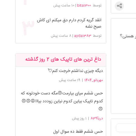
توسط
bita1300
|
10 ساعت پیش
انقد گریه کردم دارم دق میکنم ای کاش
صبح نشه
سر هستی؟
توسط
ayda1383
|
8 ساعت پیش
داغ ترین های تاپیک های 2 روز گذشته
دیگه چیزی نداشتم خرجت کنم💘
مهربانو_1404
|
19 ساعت پیش
حس ششم میای بیارمت😠مگه دست خودتونه که
کدوم تاپیک بیاین کدوم نیاین زوددد بیااا😡😠😠
😠
دریآ839
|
1 روز پیش
حس ششم فقط ده سوال اول