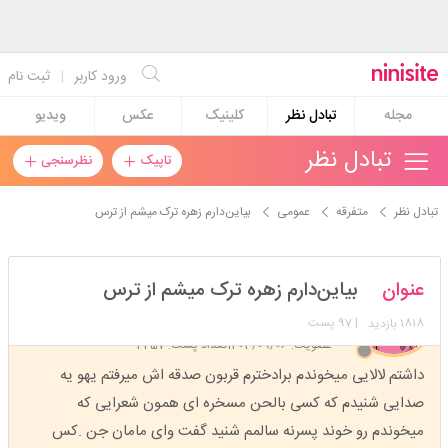
ورود کاربر
|
ثبت نام
مجله
تبادل نظر
کلینیک
عکس
ویدیو
تبادل نظر
تاپیک
نظرسنجی
تبادل نظر
متفرقه
عمومی
بیاین‌دارم زهره ترک میشم از ترس
farariazkhod
عنوان
بیاین‌دارم زهره ترک میشم از ترس
استارتر
مدیر
1818
| 97 پست
بازدید
عضویت: 1403/09/06
تعداد پست: 2257
داشتم لالایی میخوندم برادخترم قربون صدقه اش میرفتم یهو یه
صدایی شنیدم که کسی بالحن مسخره ای همون شعرایی که
میخوندم رو خوند پسرنه سالمم شنید گفت وای مامان جن .کس