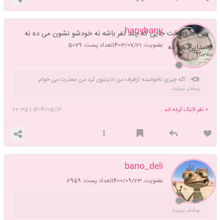
hanybany
جن هیچ وقت جایی که چند نفر باشه نه خودشو نشون می ده نه
عضویت: 1403/07/21
تعداد پست: 5079
صدایی می ده
اگه چیزی ناخواسته ازطرف من اذیتتون کرد من معذرت می خوام
بیشتر ببینید
0
نفر لایک کرده اند ...
1404/05/16
|
22:35
bano_deli
بسم الله
عضویت: 1400/09/23
تعداد پست: 2959
👾
بیشتر ببینید