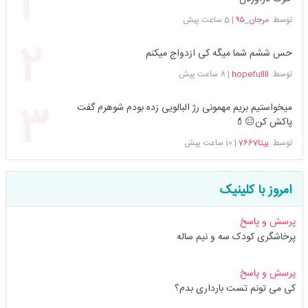
توسط
مرجان_۹۵
|
5 ساعت پیش
حس ششم شما میگه کی ازدواج میکنم
توسط
hopefullll
|
8 ساعت پیش
میخواستیم بریم مهمونی رژ البالویی زده بودم شوهرم گفت
پاکش کن😑💄
توسط
بیتا7667
|
10 ساعت پیش
امروز با کلینیک
پرسش و پاسخ
پرخاشگری کودک سه و نیم ساله
پرسش و پاسخ
کی می تونم تست بارداری بدم؟