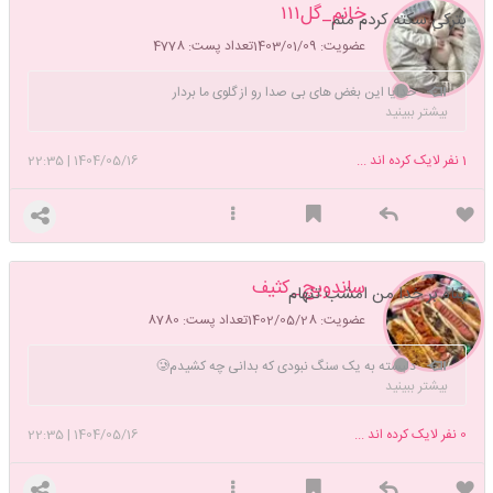
خانم_گل۱۱۱
بترکی سکته کردم منم
عضویت: 1403/01/09
تعداد پست: 4778
خدایا این بغض های بی صدا رو از گلوی ما بردار
بیشتر ببینید
1
نفر لایک کرده اند ...
1404/05/16
|
22:35
ساندویچ_کثیف
پناه بر خدا من امشب تنهام
عضویت: 1402/05/28
تعداد پست: 8780
دلبسته به یک سنگ نبودی که بدانی چه کشیدم🥲
بیشتر ببینید
0
نفر لایک کرده اند ...
1404/05/16
|
22:35