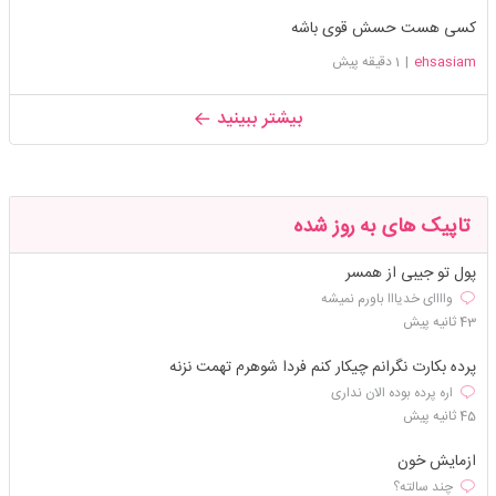
کسی هست حسش قوی باشه
ehsasiam
|
1 دقیقه پیش
بیشتر ببینید
تاپیک های به روز شده
پول تو جیبی از همسر
واااای خدیااا باورم نمیشه
43 ثانیه پیش
پرده بکارت نگرانم چیکار کنم فردا شوهرم تهمت نزنه
اره پرده بوده الان نداری
45 ثانیه پیش
ازمایش خون
چند سالته؟