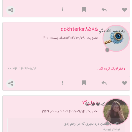
dokhterlor8585
یه بسم الله بگو
عضویت: 1404/02/29
تعداد پست: 412
1
نفر لایک کرده اند ...
1404/05/16
|
22:34
دریا_79
ایشالا که فیکه😭😭😭
عضویت: 1403/09/14
تعداد پست: 1949
به همان درد بمیری که مرا زخم زدی؛
بیشتر ببینید