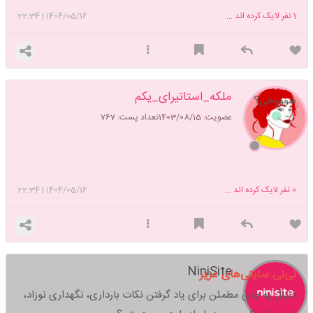
1
نفر لایک کرده اند ...
1404/05/16
|
22:34
ملکه_استاتیرای_یکم
شوووخی؟
عضویت: 1403/08/15
تعداد پست: 767
0
نفر لایک کرده اند ...
1404/05/16
|
22:34
NiniSite
نی‌نی سایتی‌های عزیز
دنبال یه جای مطمئن برای یاد گرفتن نکات بارداری، نگهداری نوزاد،