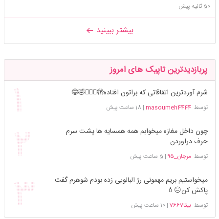
50 ثانیه پیش
بیشتر ببینید
پربازدیدترین تاپیک های امروز
شرم آوردترین اتفاقاتی که براتون افتاده🫣🤦🏻‍♀️🤣😂
توسط
masoumeh4444
|
18 ساعت پیش
چون داخل مغازه میخوابم همه همسایه ها پشت سرم
حرف دراوردن
توسط
مرجان_۹۵
|
5 ساعت پیش
میخواستیم بریم مهمونی رژ البالویی زده بودم شوهرم گفت
پاکش کن😑💄
توسط
بیتا7667
|
10 ساعت پیش