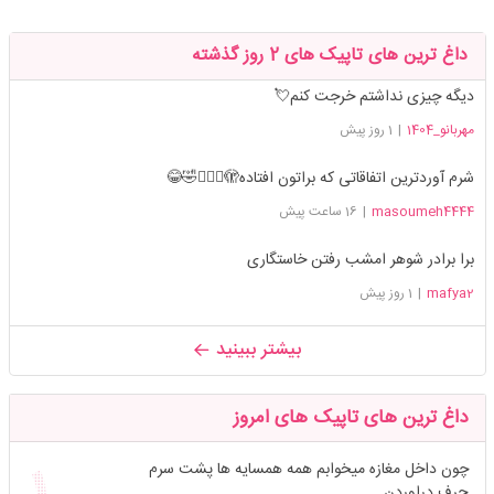
داغ ترین های تاپیک های 2 روز گذشته
دیگه چیزی نداشتم خرجت کنم💘
مهربانو_1404
|
1 روز پیش
شرم آوردترین اتفاقاتی که براتون افتاده🫣🤦🏻‍♀️🤣😂
masoumeh4444
|
16 ساعت پیش
برا برادر شوهر امشب رفتن خاستگاری
mafya2
|
1 روز پیش
بیشتر ببینید
داغ ترین های تاپیک های امروز
چون داخل مغازه میخوابم همه همسایه ها پشت سرم
حرف دراوردن