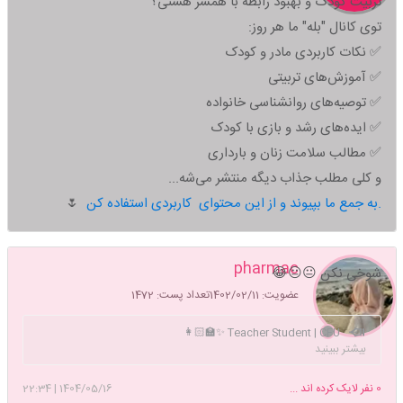
تربیت کودک و بهبود رابطه با همسر هستی؟
توی کانال "بله" ما هر روز:
✅ نکات کاربردی مادر و کودک
✅ آموزش‌های تربیتی
✅ توصیه‌های روانشناسی خانواده
✅ ایده‌های رشد و بازی با کودک
✅ مطالب سلامت زنان و بارداری
و کلی مطلب جذاب دیگه منتشر می‌شه...
به جمع ما بپیوند و از این محتوای کاربردی استفاده کن.
🌷
pharmac
شوخی نکن 😐😐😂
عضویت: 1402/02/11
تعداد پست: 1472
Teacher Student | CFU ✨️👩🏻‍🏫
بیشتر ببینید
0
نفر لایک کرده اند ...
1404/05/16
|
22:34