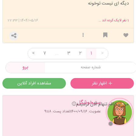
دیگه ای نیست توخونه
1
نفر لایک کرده اند ...
1404/05/16
|
22:33
<
7
...
3
2
1
>
برو
اظهار نظر
مشاهده افراد آنلاین
ستیخوشگل
من تو اتاقم تنهام الان ترسیدم🙂
عضویت: 1400/09/16
تعداد پست: 9118