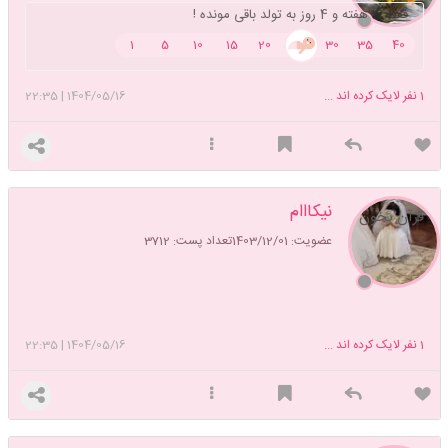
فقط 12 هفته و 4 روز به تولد باقی مونده !
1
5
10
15
20
25
30
35
40
1
نفر لایک کرده اند ...
1404/05/16
|
22:35
نیکااام
قرآن بخون
عضویت: 1403/12/01
تعداد پست: 3712
1
نفر لایک کرده اند ...
1404/05/16
|
22:35