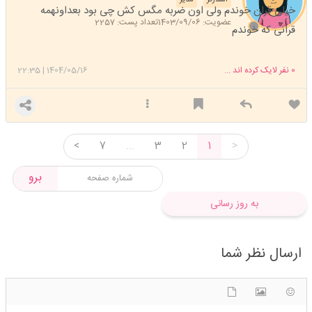
صبر صبر صبر صبر صبر صبر.
خیلی قران خوندم ولی اون ضربه مگس کش چی بود بعداونهمه
عضویت: 1403/09/06
تعداد پست: 2257
قرانی که خوندم
0
نفر لایک کرده اند ...
1404/05/16
|
22:35
<
7
...
3
2
1
>
برو
به روز رسانی
ارسال نظر شما
شکلک ها
آپلود فایل
اضافه کردن تصویر