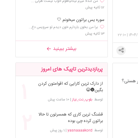
من کندلا میرم تیتانیاهوم خوب نیست هرکی ...
12 ثانیه پیش
سوره یس براتون میخونم 🤍
برا من بخون باردارم خون دیدم تو سرویس دع...
13 ثانیه پیش
22:10
|
1404/
بیشتر ببینید
پربازدیدترین تاپیک های امروز
سر هستی؟
از دارک ترین کارایی که اقوامتون کردن
بگین🌚😂
توسط
بلوپ_نت_نیاز
|
10 ساعت پیش
قشنگ ترین کاری که همسرتون تا حالا
براتون کرده چی بوده
توسط
yasnaaaakord
|
1 روز پیش