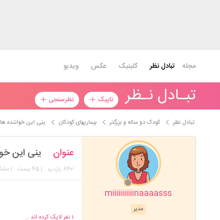
مجله
تبادل نظر
کلینیک
عکس
ویدیو
تبـادل نـظر
تاپیک
نظرسنجی
تبادل نظر
کودک دو ساله و بزرگتر
بیماریهای کودکان
ینی این خواننده ها
عنوان
ینی این خو
842
| 45 پست
| مشا
بازدید
miiiiiiiiiiinaaaasss
خواننده های زن رو میگم 
میریزن رو هم من ادم مذه
مدیر
1
نفر لایک کرده اند ...