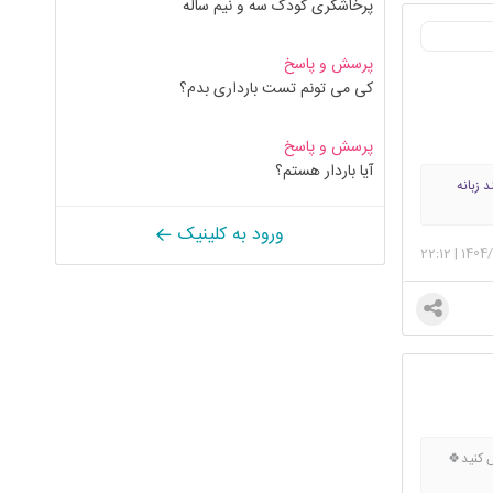
پرخاشگری کودک سه و نیم ساله
پرسش و پاسخ
کی می تونم تست بارداری بدم؟
پرسش و پاسخ
آیا باردار هستم؟
 زبانه
می ها/زن
ورود به کلینیک
حتما
22:12
|
1404/
رایط عذاب
د ورزش کنید🍀