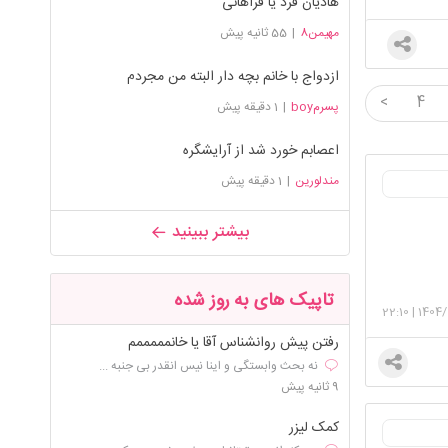
هادیان فرد یا فراهانی
ر فقط ب
مهیمن8
|
55 ثانیه پیش
ازدواج با خانم بچه دار البته من مجردم
<
4
پسرمboy
|
1 دقیقه پیش
اعصابم خورد شد از آرایشگره
مندلورین
|
1 دقیقه پیش
بیشتر ببینید
تاپیک های به روز شده
22:10
|
1404/
رفتن پیش روانشناس آقا یا خانمممممم
نه بحث وابستگی و اینا نیس انقدر بی جنبه ...
9 ثانیه پیش
کمک لیزر