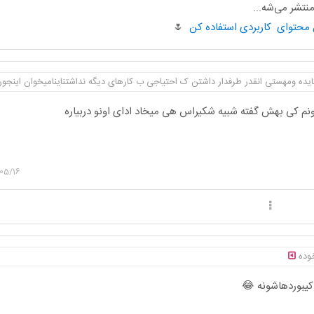
تشر می‌شه...
🌷
ایده ومهستی انقدر طرفدار داشتن ک احتیاجی ب کارهای دیگه نداشتناینامیخوان اینجور
ونم کی بهش گفته شبیه شکیراس هی میخاد ادای اونو دربیاره
05/16
خوده
یبوردهاشونه 😂