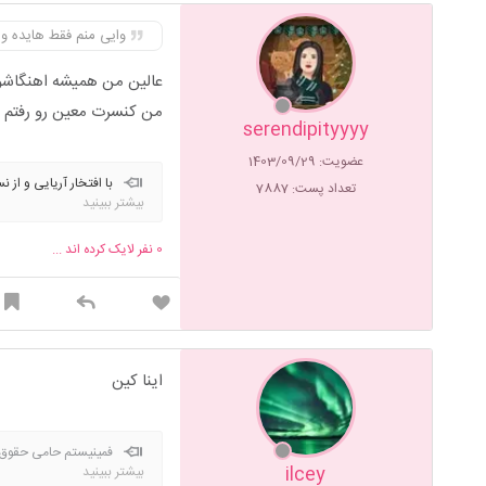
وایی منم فقط هایده وم
عالین من همیشه اهنگاش
من کنسرت معین رو رفتم 
serendipityyyy
عضویت: 1403/09/29
با افتخار آریایی و از
تعداد پست: 7887
بیشتر ببینید
🇫🇷🇬🇧🇹🇷/
نوازنده پیانو
ستیز ها/
مدافعین کودک همس
0
نفر لایک کرده اند ...
پشت سرم چیزخوری کردی یا با
آوری که داری حدت رو بدون
اینا کین
ilcey
بیشتر ببینید
🍓