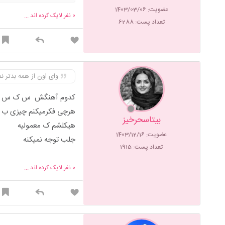
عضویت: 1403/03/06
0
نفر لایک کرده اند ...
تعداد پست: 6288
وای اون از همه بدتر 
کدوم آهنگش س ک س ی
هرچی فکرمیکنم چیزی ب ذ
بیتاسحرخیز
هیکلشم ک معمولیه
عضویت: 1403/12/16
جلب توجه نمیکنه
تعداد پست: 1915
0
نفر لایک کرده اند ...