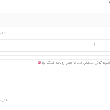
ا
05/16
اشونو گوش میدممن کنسرت معین رو رفتم قشنگ بود
05/16