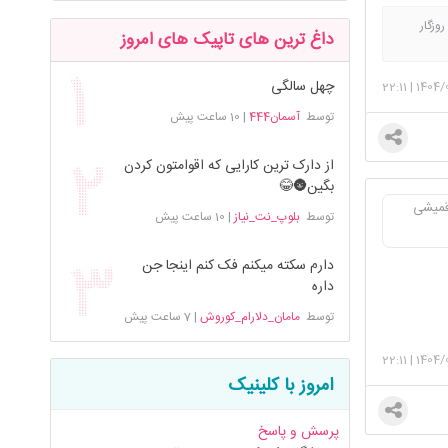
روزگار
داغ ترین های تاپیک های امروز
ی به ما
 روزی میاد
چهل سالگی
22:11
|
1404/
توسط
آسمان444
|
10 ساعت پیش
از دارک ترین کارایی که اقوامتون کردن
بگین🌚😂
قمیشی
توسط
بلوپ_نت_نیاز
|
10 ساعت پیش
دارم سکته میکنم فک کنم اینجا جن
داره
توسط
مامان_دلارام_کوروش
|
7 ساعت پیش
22:11
|
1404/
امروز با کلینیک
پرسش و پاسخ