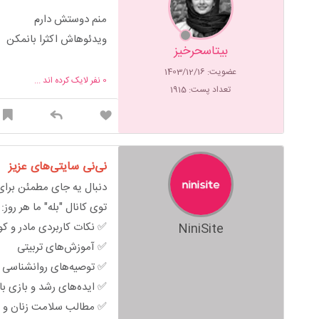
منم دوستش دارم
ویدئوهاش اکثرا بانمکن
بیتاسحرخیز
عضویت: 1403/12/16
0
نفر لایک کرده اند ...
تعداد پست: 1915
نی‌نی سایتی‌های عزیز
دنبال یه جای مطمئن برای 
توی کانال "بله" ما هر روز:
✅ نکات کاربردی مادر و ک
NiniSite
✅ آموزش‌های تربیتی
✅ توصیه‌های روانشناسی خ
✅ ایده‌های رشد و بازی ب
✅ مطالب سلامت زنان و ب