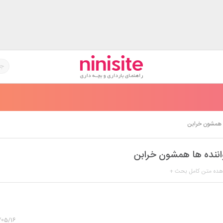
 همشون خرابن
اننده ها همشون خرابن
هده متن کامل بحث +
مثل شری ام یا نیکیتا یا دنیا ک خیلی س.کسی اهنگ میخونن ینی پشت صحنه
بی نیستم ب هیچ وجه ولی خیلی ب نظرم زایس این خوننده های جدید دوتا ن
/05/16