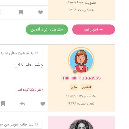
میندازن کنارشون یا خیلی 
عضویت: 1403/09/17
نمایش میذارن
تعداد پست: 4646
اظهار نظر
مشاهده افراد آنلاین
به تو هیچ ربطی نداره 
چشم معلم اخلاق
miiiiiiiiiiinaaaasss
استارتر
مدیر
1
نفر لایک کرده اند ...
عضویت: 1403/09/17
تعداد پست: 4646
بعد جالبه شوهر من می