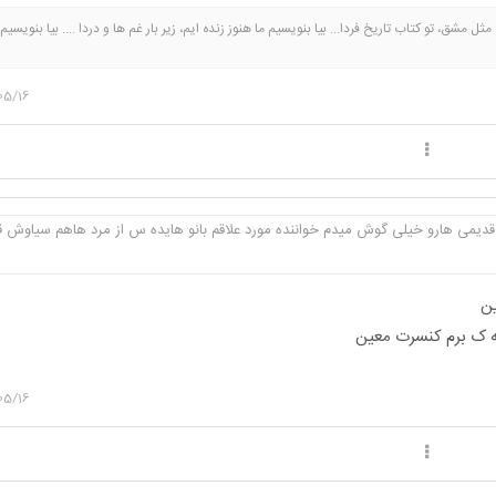
ل مشق، تو کتاب تاریخ فردا... بیا بنویسیم ما هنوز زنده ایم، زیر بار غم ها و دردا .... بیا بنویسیم 
 شب تار، آخرش سپیده.... جنگ و قهر و تحریم و ستم، این جهان پلشته، کی میدونه غیر خودمون، چ
قد ما خون دل نخورده، واسه یه ذره زندگی اینهمه نمرده .... ته همه این غما، باز ما سربلندیم، یه
05/16
د به یادگار، زمستان ۱۴۰۴
قدیمی هارو خیلی گوش میدم خواننده مورد علاقم بانو هایده س از مرد هاهم سیاوش 
ین
ینه ک برم کنسرت معین
05/16