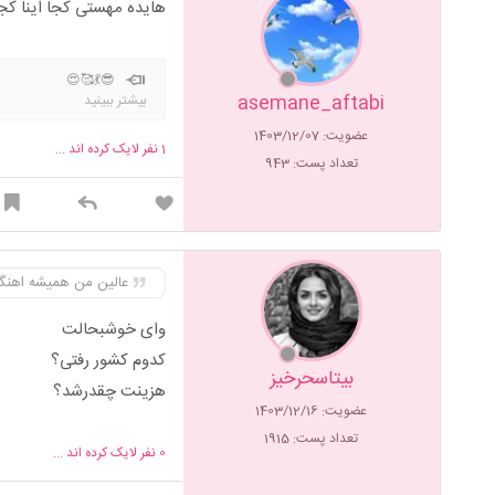
هایده مهستی کجا اینا کج
😎💃🥰😍
asemane_aftabi
بیشتر ببینید
عضویت: 1403/12/07
1
نفر لایک کرده اند ...
تعداد پست: 943
عالین من همیشه اهنگ
وای خوشبحالت
کدوم کشور رفتی؟
بیتاسحرخیز
هزینت چقدرشد؟
عضویت: 1403/12/16
تعداد پست: 1915
0
نفر لایک کرده اند ...