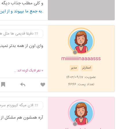
و کلی مطلب جذاب دیگه من
به جمع ما بپیوند و از این محتوای کاربردی استفاده کن.
دقیقا قدیمی ها مثل ه
وای اون از همه بدتر نمید
miiiiiiiiiiinaaaasss
استارتر
مدیر
0
نفر لایک کرده اند ...
عضویت: 1403/09/17
تعداد پست: 4646
الان میگه کیبوردم سر
آره همشون هم مشکل از ک