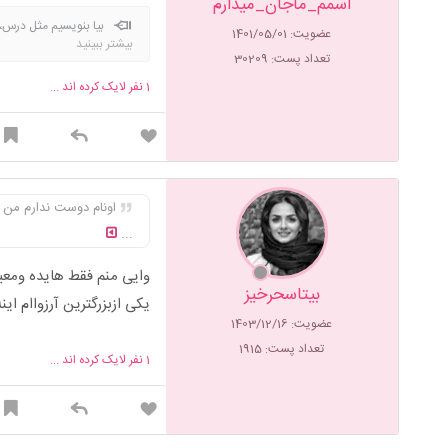
اسمم_ماجان_میذارم
بیا بنویسیم مثل درس، مث
عضویت: 1401/05/01
بیشتر ببینید
قاتل امیده، ولی ما میدونیم
تعداد پست: 30209
گذشته..... هیشکی توی تاریخ، 
1
نفر لایک کرده اند ...
که با هم دوباره بخندیم .... بمان
اونام دوست ندارم من 
...
وایی منم فقط هایده ومع
بیتاسحرخیز
یکی ازبزرگترین آرزواام ا
عضویت: 1403/12/16
تعداد پست: 1915
1
نفر لایک کرده اند ...