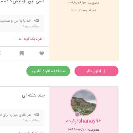
کسی این آزمایش داده می
عضویت: 1399/06/12
تعداد پست: 222
خدایا به من و همسرم 
بیشتر ببینید
ببینیم انشااله.خدایا ۳تا بچه هام رو عاقبت بخیر و خوشبخت کن الهی آمین
1
نفر لایک کرده اند ...
اظهار نظر
مشاهده افراد آنلاین
چند هفته ای
هر نظری میزارم برای ا
shanay96ترکیده
بیشتر ببینید
عضویت: 1399/02/20