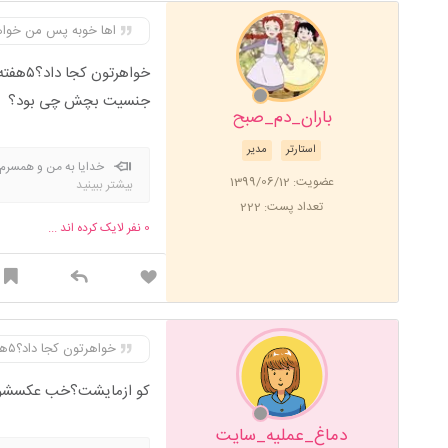
اها خوبه پس من خواهرم ۵ هفته داده بود صد درصدی بود جوابش تو هم اعتماد کن 
خواهرتون کجا داد؟۵هفته که خیلی زوده نمیگیرن
جنسیت بچش چی بود؟
باران_دم_صبح
استارتر
مدیر
خدایا به من و همسرم 
عضویت: 1399/06/12
بیشتر ببینید
ببینیم انشااله.خدایا ۳تا بچه هام رو عاقبت بخیر و خوشبخت کن الهی آمین
تعداد پست: 222
0
نفر لایک کرده اند ...
خواهرتون کجا داد؟۵هفته که خیلی زوده نمیگیرن جنسیت بچش چی بود؟
کو ازمایشت؟خب عکسشو 
دماغ_عملیه_سایت