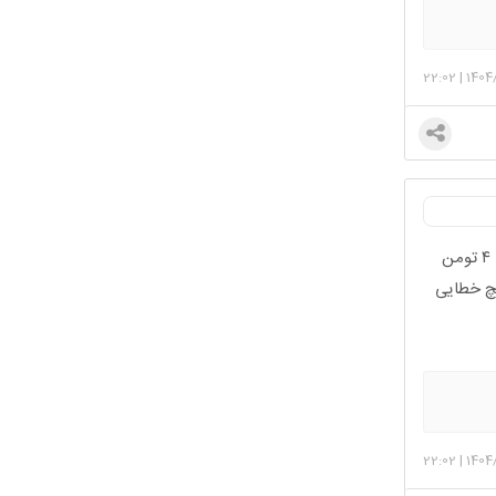
22:02
|
1404
بله دختر بود چون تحت اقدام بود برا پسر ۵ هفته دکترش یه آزمایش ازش گرفت فرستاد نمونه رو تبریز ۴ تومن
یچ خطایی
22:02
|
1404