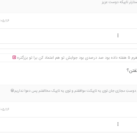
ستارتر تاپیکه دوست عزیز
/05/16
برا تو بزرگتره
فتن؟
دوستِ مجازی جان توی یه تاپیکت موافقتم و توی یه تاپیک مخالفتم پس دعوا نداریم😁
/05/16