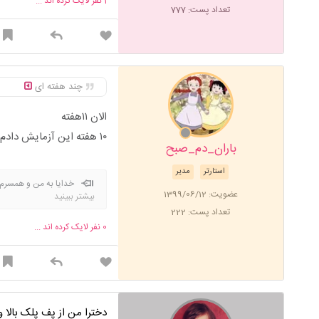
1
نفر لایک کرده اند ...
تعداد پست: 777
چند هفته ای
الان ۱۱هفته
۱۰ هفته این آزمایش دادم
باران_دم_صبح
استارتر
مدیر
خدایا به من و همسرم 
عضویت: 1399/06/12
بیشتر ببینید
ببینیم انشااله.خدایا ۳تا بچه هام رو عاقبت بخیر و خوشبخت کن الهی آمین
تعداد پست: 222
0
نفر لایک کرده اند ...
دخترا من از پف پلک بالا 