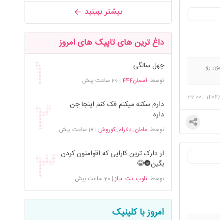
بیشتر ببینید
داغ ترین های تاپیک های امروز
چهل سالگی
ون رو
توسط
آسمان444
|
20 ساعت پیش
22:00
|
1404
دارم سکته میکنم فک کنم اینجا جن
داره
توسط
مامان_دلارام_کوروش
|
17 ساعت پیش
از دارک ترین کارایی که اقوامتون کردن
بگین🌚😂
توسط
بلوپ_نت_نیاز
|
20 ساعت پیش
امروز با کلینیک