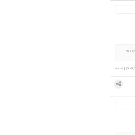
ون رو
22:01
|
1404/