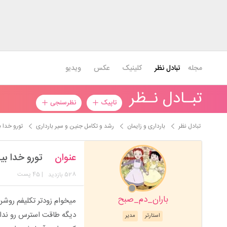
مجله
تبادل نظر
کلینیک
عکس
ویدیو
تبـادل نـظر
تاپیک
نظرسنجی
تبادل نظر
بارداری و زایمان
رشد و تکامل جنین و سیر بارداری
تورو خدا 
عنوان
تورو خدا ب
528
| 45 پست
بازدید
باران_دم_صبح
میخوام زودتر تکلیفم روش
دیگه طاقت استرس رو ندا
استارتر
مدیر