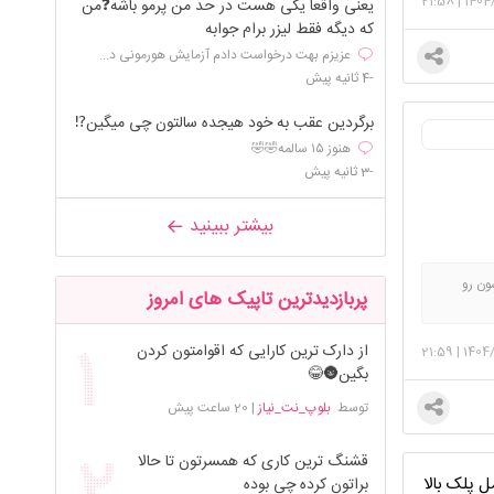
21:58
|
1404
یعنی واقعا یکی هست در حد من پرمو باشه❓من
که دیگه فقط لیزر برام جوابه
عزیزم بهت درخواست دادم آزمایش هورمونی د...
-4 ثانیه پیش
برگردین عقب به خود هیجده سالتون چی میگین⁉️
هنوز ۱۵ سالمه🤣🤣
-3 ثانیه پیش
بیشتر ببینید
ون رو
پربازدیدترین تاپیک های امروز
از دارک ترین کارایی که اقوامتون کردن
21:59
|
1404
بگین🌚😂
توسط
بلوپ_نت_نیاز
|
20 ساعت پیش
قشنگ ترین کاری که همسرتون تا حالا
 پلک بالا
براتون کرده چی بوده