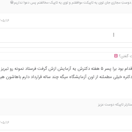
دوستِ مجازی جان توی یه تاپیکت موافقتم و توی یه تاپیک مخالفتم پس دعوا نداریم😁
/05/16
 گفتن؟
تره خیلی مطمئنه از اون آزمایشگاه میگه چند ساله قرارداد دارم باهاشون ه
ستارتر تاپیکه دوست عزیز
/05/16