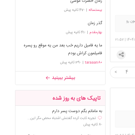
زمان حضرت موسی
بیستساله
|
-47 ثانیه پیش
ون رو
گذر زمان
بهارمقدم
|
-41 ثانیه پیش
21:57
|
1404
ما یه فامیل داریم خب بعد من یه موقع رو پسره
فامیلمون کراش بودم
taraaan80
|
-39 ثانیه پیش
<
4
بیشتر ببینید
تاپیک های به روز شده
به مامانم بگم دوست پسر دارم
تجربه ثابت کرده گفتنش اشتباه محض مگر این...
-8 ثانیه پیش