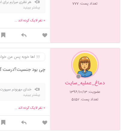
هر نظری میزارم برای ا
تعداد پست: 777
بیشتر ببینید
0
نفر لایک کرده اند ...
اها خوبه پس من خواهرم ۵ هفته داده بود صد درصدی بود جوابش تو هم اعتماد کن 
چی بود جنسیت؟درست گ
دماغ_عملیه_سایت
خدای مهربونم سیپورت.
عضویت: 1396/10/13
بیشتر ببینید
تعداد پست: 5152
0
نفر لایک کرده اند ...