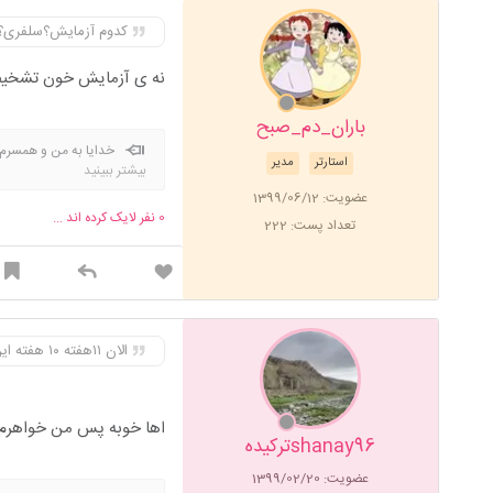
کدوم آزمایش؟سلفری
نه ی آزمایش خون تشخیص جنسیت 
باران_دم_صبح
خدایا به من و همسرم 
استارتر
مدیر
بیشتر ببینید
ببینیم انشااله.خدایا ۳تا بچه هام رو عاقبت بخیر و خوشبخت کن الهی آمین
عضویت: 1399/06/12
0
نفر لایک کرده اند ...
تعداد پست: 222
الان ۱۱هفته ۱۰ هفته این آزمایش دادم
اها خوبه پس من خواهرم ۵ هفته داده بود صد درصدی بود جوابش تو هم اعتماد کن برا تو بزرگ
shanay96ترکیده
عضویت: 1399/02/20