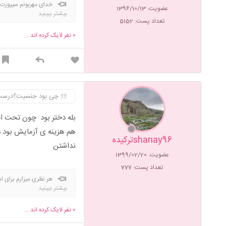
خدای مهربونم سیپورت.
عضویت: 1396/10/13
بیشتر ببینید
تعداد پست: 5152
0
نفر لایک کرده اند ...
چی بود جنسیت؟درست
هم هزینه ی آزمایش بود دک
shanay96ترکیده
نداشتن
عضویت: 1399/02/20
تعداد پست: 777
هر نظری میزارم برای ا
بیشتر ببینید
0
نفر لایک کرده اند ...