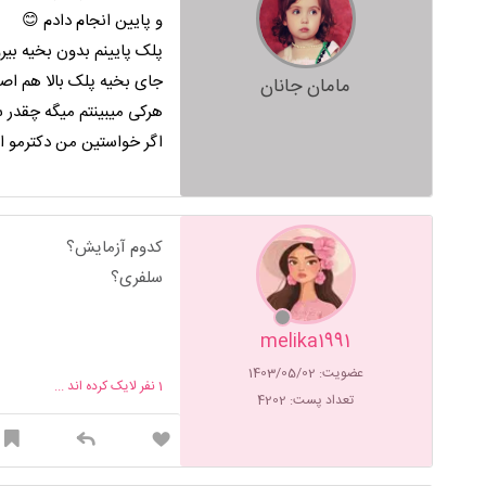
و پایین انجام دادم 😊
پلک پایینم بدون بخیه بیر
جای بخیه پلک بالا هم اص
مامان جانان
هرکی میبینتم میگه چقدر
اگر خواستین من دکترمو ا
کدوم آزمایش؟
سلفری؟
melika1991
عضویت: 1403/05/02
1
نفر لایک کرده اند ...
تعداد پست: 4202