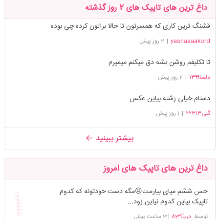
داغ ترین های تاپیک های 2 روز گذشته
قشنگ ترین کاری که همسرتون تا حالا براتون کرده چی بوده
yasnaaaakord
|
2 روز پیش
تا تکلیفم روشن بشه دق میکنم میمیرم
دلسا۱۳۹۹
|
2 روز پیش
دستام خیلی زشته بیاین عکس
گلی۲۲۳۱۳
|
1 روز پیش
بیشتر ببینید
داغ ترین های تاپیک های امروز
حس ششم میای بیارمت😠مگه دست خودتونه که کدوم
تاپیک بیاین کدوم نیاین زود...
توسط
دریآ839
|
3 ساعت پیش