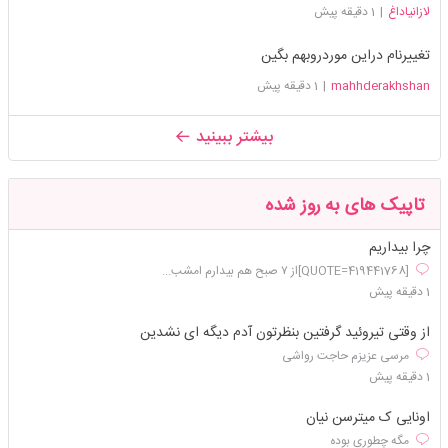
لازانیاداغ
|
1 دقیقه پیش
تغییرنام دراین موردروبهم بگین
mahhderakhshan
|
1 دقیقه پیش
بیشتر ببینید
تاپیک های به روز شده
چرا بیداریم
[QUOTE=419441768]از ۷ صبح هم بیدارم امشب...
1 دقیقه پیش
از وقتی تیروئید گرفتین بنظرتون آدم دیگه ای نشدین
مرسی عزیزم حاجت رواشی
1 دقیقه پیش
اونایی ک میترسن نیان
مگه چطوری بوده