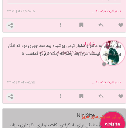
0
نفر لایک کرده اند ...
1404/05/15
|
13:04
شادبان
یبار دستیار یه مانتو و شلوار کرمی پوشیده بود بعد جوری بود که انگار
عضویت: 1398/05/03
تعداد پست: 1369
پاش هیچی نیست سری بعد رفتم کلا رنگ کرم رو گذاشت ۵
0
نفر لایک کرده اند ...
1404/05/15
|
13:05
NiniSite
نی‌نی سایتی‌های عزیز
دنبال یه جای مطمئن برای یاد گرفتن نکات بارداری، نگهداری نوزاد،