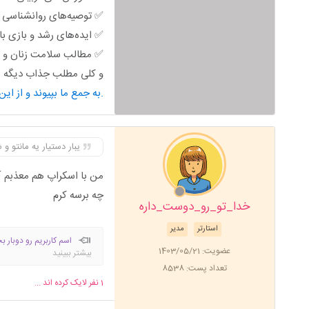
✅ توصیه‌های روانشناسی خ
✅ ایده‌های رشد و بازی ب
✅ مطالب سلامت زنان و ب
و کلی مطلب جذاب دیگه من
به جمع ما بپیوند و از این محتوای کاربردی استفاده کن.
یبار دستیار یه مانتو 
من با اسکراپ هم معذبم 
چه برسه کرم
خدا_تو_رو_دوست_داره
استارتر
مدیر
اسم کاربریم رو دوبار ب
عضویت: 1403/05/21
بیشتر ببینید
تعداد پست: 8538
1
نفر لایک کرده اند ...