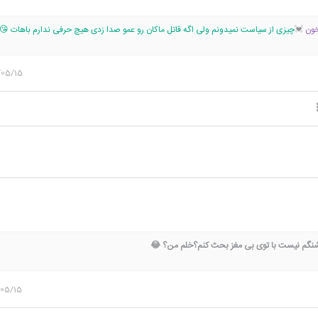
خون
💓
چیزی از سیاست نمیدونم ولی اگه قاتل ماکان رو عمو صدا زدی هیچ حرفی ندارم باهات 😘
/05/15
نگم نیست با توی بی مغز بحث کنم؟خلم من؟ 😂
/05/15