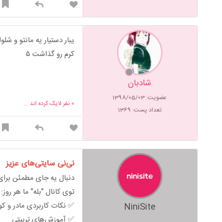
یبار دستیار یه مانتو و ش
کرم رو گذاشت ۵
شادبان
عضویت: 1398/05/03
0
نفر لایک کرده اند ...
تعداد پست: 1369
نی‌نی سایتی‌های عزیز
دنبال یه جای مطمئن برای 
توی کانال "بله" ما هر روز:
✅ نکات کاربردی مادر و ک
NiniSite
✅ آموزش‌های تربیتی