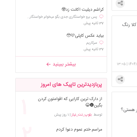
کراشم دیلیت اکانت زد🤓
پس برو خواستگاری جدی بگو میخوام خواستگار...
37 ثانیه پیش
کلا رنگ
بیاید عکس کاپلی🥹🩷
سرکاریم
37 ثانیه پیش
بیشتر ببینید
13:05
|
1404
پربازدیدترین تاپیک های امروز
از دارک ترین کارایی که اقوامتون کردن
بگین🌚😂
سر هستی؟
توسط
بلوپ_نت_نیاز
|
1 روز پیش
مراسم ختم عموم دعوا کردم