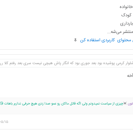
انواده
ا کودک
ارداری
تشر می‌شه...
🌷
و شلوار کرمی پوشیده بود بعد جوری بود که انگار پاش هیچی نیست سری بعد رفتم کلا رن
آخه
خون
💓
چیزی از سیاست نمیدونم ولی اگه قاتل ماکان رو عمو صدا زدی هیچ حرفی ندارم باهات 😘
05/15