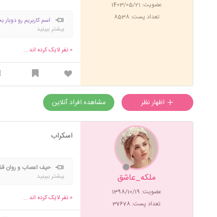
عضویت: 1403/05/21
تعداد پست: 8538
اسم کاربریم رو دوبار ب
بیشتر ببینید
0
نفر لایک کرده اند ...
اظهار نظر
مشاهده افراد آنلاین
اسکراب
حیف اعصاب و روان قش
ملکه_عاشق
بیشتر ببینید
عضویت: 1398/10/19
0
نفر لایک کرده اند ...
تعداد پست: 37678