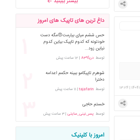
بیشتر ببینید
داغ ترین های تاپیک های امروز
حس ششم میای بیارمت😠مگه دست
خودتونه که کدوم تاپیک بیاین کدوم
نیاین زود...
توسط
دریآ839
|
12 ساعت پیش
شوهرم تاپیکامو ببینه حکمم اعدامه
دخترا
13:24
|
1404
توسط
tajafarin
|
11 ساعت پیش
خستم حاجی
توسط
پسر_نینی_سایتی
|
3 ساعت پیش
امروز با کلینیک