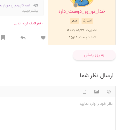
اسم کاربریم رو دوبار ب
خدا_تو_رو_دوست_داره
بیشتر ببینید
استارتر
مدیر
0
نفر لایک کرده اند ...
عضویت: 1403/05/21
تعداد پست: 8538
به روز رسانی
ارسال نظر شما
شکلک ها
آپلود فایل
اضافه کردن تصویر
نظر خود را وارد نمایید ...