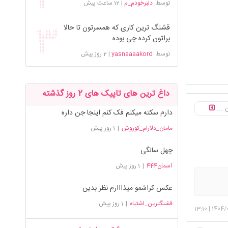
توسط
دلبرخودم_م
|
12 ساعت پیش
قشنگ ترین کاری که همسرتون تا حالا
براتون کرده چی بوده
توسط
yasnaaaakord
|
2 روز پیش
داغ ترین های تاپیک های 2 روز گذشته
 ...
دارم سکته میکنم فک کنم اینجا جن داره
مامان_دلارام_کوروش
|
1 روز پیش
چهل سالگی
آسمان444
|
1 روز پیش
عکس کراشمو میذااارم نظر بدین
قشنگترین_اشتباه
|
1 روز پیش
13:10
|
1404/