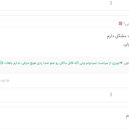
چی؟
اپ مشکل دارم
ولی
خون
💓
چیزی از سیاست نمیدونم ولی اگه قاتل ماکان رو عمو صدا زدی هیچ حرفی ندارم باهات 😘
/05/15
م