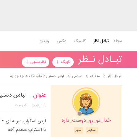
مجله
تبادل نظر
کلینیک
عکس
ویدیو
تبـادل نـظر
تاپیک
نظرسنجی
تبادل نظر
متفرقه
عمومی
لباس دستیار دندانپزشک ها چه جوریه
عنوان
لباس دستیا
119
| 5 پست
بازدید
خدا_تو_رو_دوست_داره
ازین اسکراپ سرمه ای ها 
با اسکراپ معذبم آخه
استارتر
مدیر