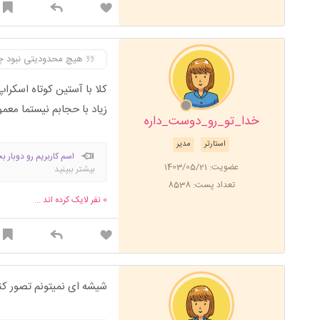
هیچ محدودیتی نبود 
کلا با آستین کوتاه اسکر
زیاد با حجابم نیستما معم
خدا_تو_رو_دوست_داره
استارتر
مدیر
اسم کاربریم رو دوبار ب
عضویت: 1403/05/21
بیشتر ببینید
تعداد پست: 8538
0
نفر لایک کرده اند ...
شیشه ای نمیتونم تصور کن