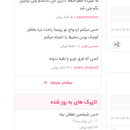
به سیزده صفراعتقاد دارین من نداشتم ولی بیایین
بگم چی شد
nilammmmm
|
5 ثانیه پیش
حس میکنم ازدواج تو روستا راحت تره بخاطر
13:03
|
1404
کوچک بودن محیط یا اشتباه میکنم
بستنی_قرمز
|
1 دقیقه پیش
کسی که فرق تورو با بقیه ندونه
mahe_shabe14
|
29 ثانیه پیش
بیشتر ببینید
تاپیک های به روز شده
حس شیشمی لطفان بیاد
13:04
|
1404
کی پیام میده؟
36 ثانیه پیش