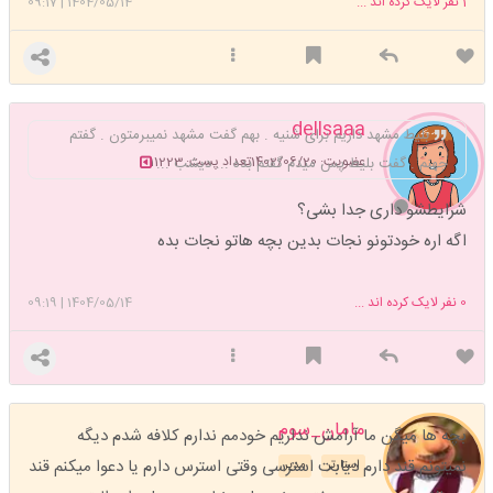
1
نفر لایک کرده اند ...
1404/05/14
|
09:17
dellsaaa
بلیط مشهد داریم برای شنیه . بهم گفت مشهد نمیبرمتون . گفتم
عضویت: 1402/06/20
تعداد پست: 11223
جهنم . گفت بلیط پس میدم گفتم بده ... دیشب ...
شرایطشو داری جدا بشی؟
اگه اره خودتونو نجات بدین بچه هاتو نجات بده
0
نفر لایک کرده اند ...
1404/05/14
|
09:19
مامان_سوم
بچه ها میگن ما آرامش نداریم خودمم ندارم کلافه شدم دیگه
نمیتونم قند دارم دیابت استرسی وقتی استرس دارم یا دعوا میکنم قند
استارتر
مدیر