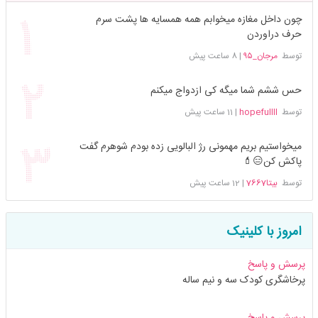
چون داخل مغازه میخوابم همه همسایه ها پشت سرم
حرف دراوردن
توسط
مرجان_۹۵
|
8 ساعت پیش
حس ششم شما میگه کی ازدواج میکنم
توسط
hopefullll
|
11 ساعت پیش
میخواستیم بریم مهمونی رژ البالویی زده بودم شوهرم گفت
پاکش کن😑💄
توسط
بیتا7667
|
12 ساعت پیش
امروز با کلینیک
پرسش و پاسخ
پرخاشگری کودک سه و نیم ساله
پرسش و پاسخ