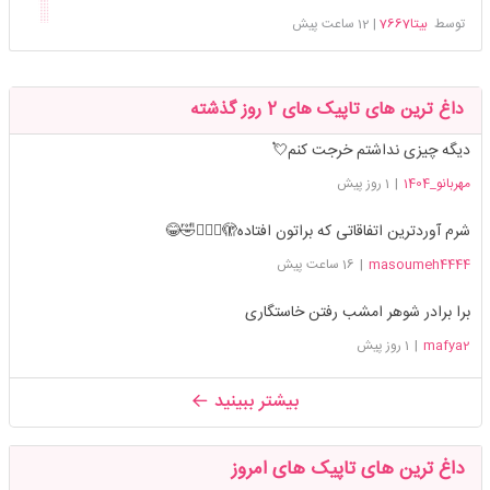
توسط
بیتا7667
|
12 ساعت پیش
داغ ترین های تاپیک های 2 روز گذشته
دیگه چیزی نداشتم خرجت کنم💘
مهربانو_1404
|
1 روز پیش
شرم آوردترین اتفاقاتی که براتون افتاده🫣🤦🏻‍♀️🤣😂
masoumeh4444
|
16 ساعت پیش
برا برادر شوهر امشب رفتن خاستگاری
mafya2
|
1 روز پیش
بیشتر ببینید
داغ ترین های تاپیک های امروز