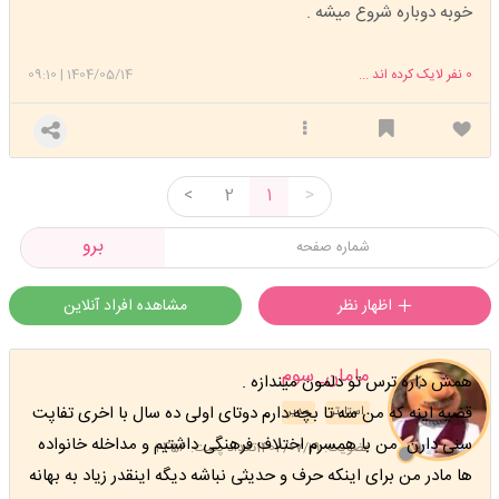
خوبه دوباره شروع میشه
.
0
نفر لایک کرده اند ...
1404/05/14
|
09:10
<
2
1
>
برو
اظهار نظر
مشاهده افراد آنلاین
مامان_سوم
همش داره ترس تو دلمون میندازه .
قضیه اینه که من سه تا بچه دارم دوتای اولی ده سال با اخری تفاپت
استارتر
مدیر
سنی دارن من با همسرم اختلاف فرهنگی داشتیم و مداخله خانواده
عضویت: 1402/07/19
تعداد پست: 2456
ها مادر من برای اینکه حرف و حدیثی نباشه دیگه اینقدر زیاد به بهانه