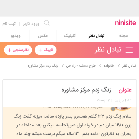
ورود کاربر
|
ثبت نام
مجله
تبادل نظر
کلینیک
عکس
ویدیو
تبادل نظر
تاپیک
نظرسنجی
تبادل نظر
خانواده
طرح مسئله - راه حل
زنگ زدم مرکز مشاوره
مامان_سوم
عنوان
زنگ زدم مرکز مشاوره
استارتر
مدیر
484
| 17 پست
بازدید
عضویت: 1402/07/19
تعداد پست: 2456
سلام زنگ زدم ۱۲۳ گفتم همسرم پسر یازده سالمه میزنه گفت زنگ
بزن ۱۴۸۰ میان دم در خونه اول صورتحلسه میکنن بعد مداخله در
بحران به نظرتون ادامه بدم . ۱۳ساله میگم درست میشه چند ماه