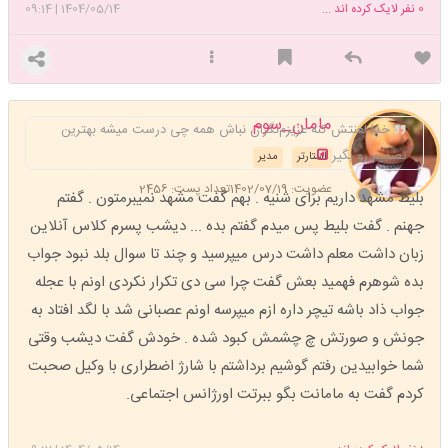
0
نفر لایک کرده اند ...
1404/05/14
|
09:14
مامان_سوم
خدا لعنتش کنه عزیزم‌نگران نباش همه چی درست میشه بهترین
تصمیم رو بگیر
استارتر
مدیر
عضویت: 1402/07/19
تعداد پست: 2456
بلیط مشهد داریم برای شنیه . بهم گفت مشهد نمیبرمتون . گفتم
جهنم . گفت بلیط پس میدم گفتم بده ... دیشب پسرم کلاس آنلاین
زبان داشت معلم داشت درس میپرسید و چند تا سوال بلد نبود جواب
بده شوهرم فهمید بعش گفت چرا سی دی تکرار نکردی اونم با عجله
جواب ذاد باشه تیچر داره ازم میپرسه اونم عصبانی شد با لگد افتاد به
جونش و صورتش چ چشمش کبود شده . خودش گفت دیشب وقتی
شما خوابیدین رفتم گوشیم برداشتم با شارژ اضطراری با وکیل صحبت
کردم گفت به مامانت بگو ببرتت اورژانس اجتماعی.