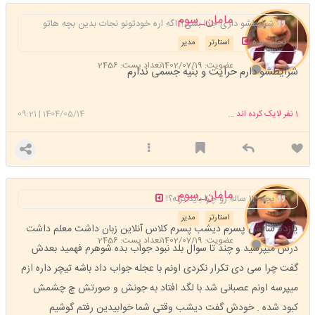
مامان_سوم
شرایطشو داری جدا بشی؟ اگه اره خودتونو نجات بدین بچه هاتو
نجات بده
استارتر
مدیر
عضویت: 1402/07/19
تعداد پست: 2456
شرایطشو دارم حرایت و بنیه جسمی ندارم
1
نفر لایک کرده اند ...
1404/05/14
|
09:21
مامان_سوم
بچه 13 ساله رو چرا باید بزنه؟!
استارتر
مدیر
یازده سالش پسرم
دیشب پسرم کلاس آنلاین زبان داشت معلم داشت
عضویت: 1402/07/19
تعداد پست: 2456
درس میپرسید و چند تا سوال بلد نبود جواب بده شوهرم فهمید بعدش
گفت چرا سی دی تکرار نکردی اونم با عجله جواب داد باشه تیچر داره ازم
میپرسه اونم عصبانی شد با لگد افتاد به جونش و صورتش چ چشمش
کبود شده . خودش گفت دیشب وقتی شما خوابیدین رفتم گوشیم