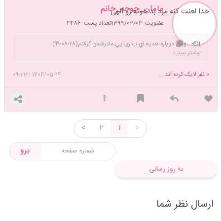
مامان_جوجه_خانم
خدا لعنت کنه مرد بد خونه رو الهی
عضویت: 1399/02/04
تعداد پست: 4486
ومن دوباره هديه اي ب زيبايي مادرشدن گرفتم(٢٨-٠٨-٩٩)
بیشتر ببینید
بزرگترین کادوی تولدم رو (۲۸-۰۸-۹۸) از خدا گرفتم بیبی چکم مثبت شد الهي
هزاربارشکر ۲۶-۰۹-۹۸ امروز دکتر تپش قلب مورچمون رو شنید😍١-١١-٩٨ امروز
0
نفر لایک کرده اند ...
1404/05/14
|
09:23
رفتم غربالگري خداروهزاربار شكر همه چي عالي بود ي نيني ناز ك دائما
شيطوني ميكرد و خودش رو ميكوبيد ب در و ديوار دلم❤️😍😍 ۱۰-۱۲-۹۸ امروز
فهمیدم ی دختر کوچولوی ناز تودلمه😍 خدایا شکرت بابت همه ی نعمتهات و
دختر نازمون❤️مامان جان صدای قلبت رو واضحتر از همیشه شنیدیم و باهاش
بغض کردیم ان شاءالله ۱۲۰سال بتپه قلبت مادر❤️ تا جایی هم ک تونستی
<
2
1
>
شیطونی کردی و منم با دیدنش دلم قنج میرفت 😍 بابات کلی ذوق کرده بود
ازینکه تو دختری😍😍 ٢٦-١٢-٩٨ امروز براي اولينبار خيلي واضح لگد زدن و تكون
برو
خوردنت رو حس كردم انقد ذوق زده شدم ک یلحظه نفس کشیدن یادم رفت
😍 بابایی هم دستش رو گذاشت رو دلمو تو محکمتر تکون خوردی و کلی کیف
به روز رسانی
کرد🥰 ١٦-٠١-٩٩ امروز دوباره صداي قلبتو شنيدم عروسك مامان😍 هنوز باورم
نميشه ك دارم ميشم مامان ي نازدونه دختر همش واسم مثل خواب ميمونه ك
دائم دعاميكنم واقعي باشه😍 ۲۰-۰۲-۹۹ مامان جان امروز تو سونو گرافی دکتر
ارسال نظر شما
گفت وزنت ۱۴۸۴ گرم هستش گفت خیلی خوب وزن گرفتی😍 من قربون اون
شکم قلمبت🥰 ٢٧-٠٣-٩٩ عروسك نازم مانلي جونم امروز دكتر گفت ك ٢٣ روز