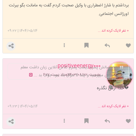
برداشتم با شارژ اضطراری با وکیل صحبت کردم گفت به مامانت بگو ببرتت
اورژانس اجتماعی.
0
نفر لایک کرده اند ...
1404/05/14
|
09:22
positiveenergy000
یازده سالش پسرم دیشب پسرم کلاس آنلاین زبان داشت معلم
عضویت: 1403/08/22
تعداد پست: 627
داشت درس میپرسید و چند تا سوال بلد نبود جواب بد ...
💔خدا ازش نگذره
0
نفر لایک کرده اند ...
1404/05/14
|
09:23