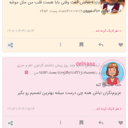
میدیم پسرم یازده سالش گفت وقتی بابا هست قلب من مثل موشه
استارتر
مدیر
داره از دهنم میاد بیرون
عضویت: 1402/07/19
تعداد پست: 2456
0
نفر لایک کرده اند ...
1404/05/14
|
09:12
dellsaaa
پیشش آرمسچش ندارم چند روز پیش داشتم کارتون تام و حری
عضویت: 1402/06/20
تعداد پست: 11223
میدیم پسرم یازده سالش گفت وقتی بابا هست قلب من ...
خدا لعنتش کنه
عزیزم‌نگران نباش همه چی درست میشه بهترین تصمیم رو بگیر
1
نفر لایک کرده اند ...
1404/05/14
|
09:13