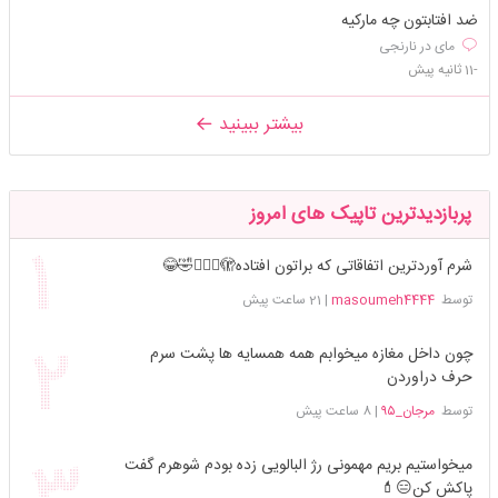
ضد افتابتون چه مارکیه
مای در نارنجی
-11 ثانیه پیش
بیشتر ببینید
پربازدیدترین تاپیک های امروز
شرم آوردترین اتفاقاتی که براتون افتاده🫣🤦🏻‍♀️🤣😂
توسط
masoumeh4444
|
21 ساعت پیش
چون داخل مغازه میخوابم همه همسایه ها پشت سرم
حرف دراوردن
توسط
مرجان_۹۵
|
8 ساعت پیش
میخواستیم بریم مهمونی رژ البالویی زده بودم شوهرم گفت
پاکش کن😑💄