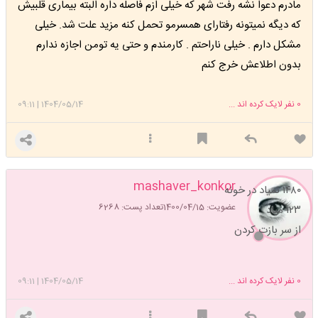
مادرم دعوا نشه رفت شهر که خیلی ازم فاصله داره البته بیماری قلبیش
که دیگه نمیتونه رفتارای همسرمو تحمل کنه مزید علت شد. خیلی
مشکل دارم . خیلی ناراحتم . کارمندم و حتی یه تومن اجازه ندارم
بدون اطلاعش خرج کنم
0
نفر لایک کرده اند ...
1404/05/14
|
09:11
mashaver_konkor
۱۴۸۰ نمیاد در خونه
عضویت: 1400/04/15
تعداد پست: 6268
۱۲۳ میاد
از سر بازت کردن
0
نفر لایک کرده اند ...
1404/05/14
|
09:11