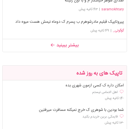
صدای شوهر خیانتکار م و با اون زنیکه
saramokhtary
|
43 ثانیه پیش
پیروتایپک قبلیم مادرشوهرم ب پسرم ک دوماه نیمش هست میوه داد
گوگولی_
|
49 ثانیه پیش
بیشتر ببینید
تاپیک های به روز شده
امکان داره ک کسی ازمون شهری بده
اهل التماس نیستم
-14 ثانیه پیش
شما بودین با شوهری ک خرج نمیکنه مسافرت میرفتین
قایمکی برین خریدم بکنید
-13 ثانیه پیش