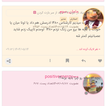
مامان_سوم
۱۴۸۰ نمیاد در خونه ۱۲۳ میاد از سر بازت کردن
استارتر
مدیر
گفت ارحاعت میدیم کارشناس ۱۴۸۰ ادرسش هم داد یا اونا میان یا
عضویت: 1402/07/19
تعداد پست: 2456
خودت با بچه ها برو من زنگ نزدم ۱۴۸۰ اومدم تاپیک زدم شاید
عصبانیتم کمتر شه
0
نفر لایک کرده اند ...
1404/05/14
|
09:13
positiveenergy000
بچه 13 ساله رو چرا باید بزنه؟!
عضویت: 1403/08/22
تعداد پست: 627