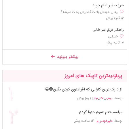
حرز صغیر امام جواد
یعنی خودش باعث گشایش بخت نمیشه؟
12 ثانیه پیش
راهکار فرق سر خالی
خییلیی
13 ثانیه پیش
بیشتر ببینید
پربازدیدترین تاپیک های امروز
از دارک ترین کارایی که اقوامتون کردن بگین🌚😂
توسط
بلوپ_نت_نیاز
|
1 روز پیش
مراسم ختم عموم دعوا کردم
توسط
دلبرخودم_م
|
14 ساعت پیش