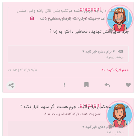
gracegirl
بستگی داره چه جرمی داشته مرتکب بشن قاتل باشه وقتی سنش
عضویت: 1404/02/05
تعداد پست: 818
قانونی بشه اعدام میشه درکل اگه جرمش سنگین باشه ...
جرم هایی مثل تهدید ، فحاشی ، افترا به زنا ؟
♥️ برام دعای خیر کنید ♥️
بیشتر ببینید
0
نفر لایک کرده اند ...
1404/05/10
|
20:53
gracegirl
فیلم دلیل محکمی برای اثبات جرم هست اگر متهم اقرار نکنه ؟
عضویت: 1404/02/05
تعداد پست: 818
♥️ برام دعای خیر کنید ♥️
بیشتر ببینید