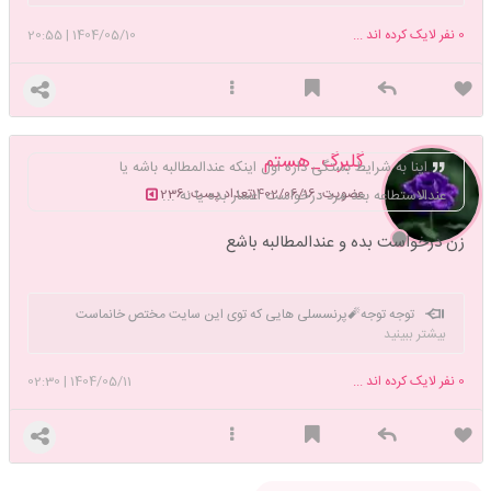
0
نفر لایک کرده اند ...
1404/05/10
|
20:55
گلبرگ_هستم
اینا به شرایط بستگی داره اول اینکه عندالمطالبه باشه یا
عضویت: 1402/06/16
تعداد پست: 236
عندالاستطاعه بعد مرد درخواست اعسار بده یا نه ...
زن درخواست بده و عندالمطالبه باشع
توجه توجه🧨پرنسسلی هایی که توی این سایت مختص خانماست
بیشتر ببینید
عضون درخواست دوستی ندن 🧨🧨🧨🤧🤧
0
نفر لایک کرده اند ...
1404/05/11
|
02:30