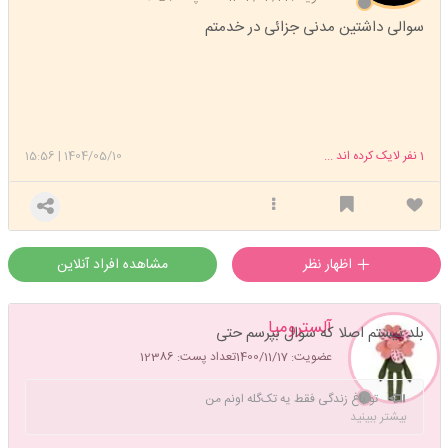
سوالی داشتین مدنی جزائی در خدمتم
1
نفر لایک کرده اند ...
1404/05/10
|
15:56
اظهار نظر
مشاهده افراد آنلاین
آلسترومیا
بلد نیستم اصلا که سوال بپرسم حتی
عضویت: 1400/11/17
تعداد پست: 12386
تو باغ زندگی فقط یه تک‌گله اونم من
بیشتر ببینید