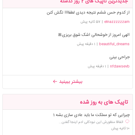
جدیدترین تاپیک های 2 روز گذشته
از کدوم حس ششم نتیجه دیدی لطفاااا تگش کنن
elnazzzzzzam
|
57 ثانیه پیش
الهی امروز از خوشحالی اشک شوق بریزی🎀
beautiful_dreams
|
1 دقیقه پیش
جراحی بینی
nfdawsevb
|
1 دقیقه پیش
بیشتر ببینید
تاپیک های به روز شده
چیزایی که تو مملکت ما باید عادی سازی بشه 1
اتفاقا منظورش این نبودکلی ادم اینجا گفتن...
10 ثانیه پیش