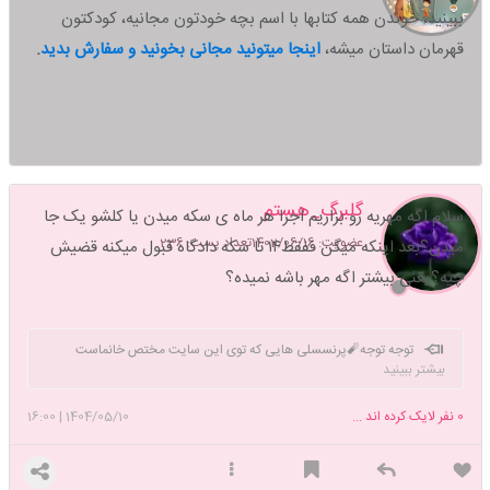
ببینید،
خوندن همه کتابها با اسم بچه خودتون مجانیه، کودکتون
قهرمان داستان میشه،
اینجا میتونید مجانی بخونید و سفارش بدید
.
گلبرگ_هستم
سلام اگه مهریه رو بزاریم اجرا هر ماه ی سکه میدن یا کلشو یک جا
عضویت: 1402/06/16
تعداد پست: 236
میدن؟بعد اینکه میگن ففقط۱۴ تا سکه دادگاه قبول میکنه قضیش
چیه؟یعنی بیشتر اگه مهر باشه نمیده؟
توجه توجه🧨پرنسسلی هایی که توی این سایت مختص خانماست
بیشتر ببینید
عضون درخواست دوستی ندن 🧨🧨🧨🤧🤧
0
نفر لایک کرده اند ...
1404/05/10
|
16:00