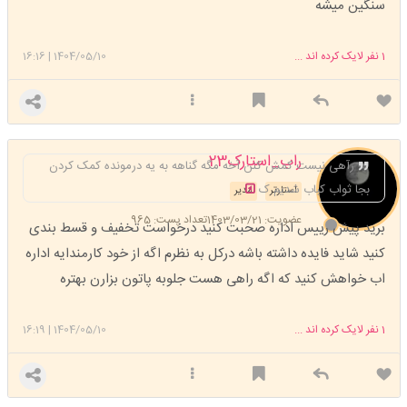
سنگین میشه
1
نفر لایک کرده اند ...
1404/05/10
|
16:16
راب_استارک23
رآهی نیست کمش کنن آخه مگه گناهه به یه درمونده کمک کردن
بجا ثواب کباب شدیم ک
استارتر
مدیر
عضویت: 1403/03/21
تعداد پست: 965
برید پیش رییس اداره صحبت کنید درخواست تخفیف و قسط بندی
کنید شاید فایده داشته باشه درکل به نظرم اگه از خود کارمندایه اداره
اب خواهش کنید که اگه راهی هست جلوبه پاتون بزارن بهتره
1
نفر لایک کرده اند ...
1404/05/10
|
16:19