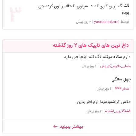
قشنگ ترین کاری که همسرتون تا حالا براتون کرده چی
بوده
توسط
yasnaaaakord
|
2 روز پیش
داغ ترین های تاپیک های 2 روز گذشته
دارم سکته میکنم فک کنم اینجا جن داره
مامان_دلارام_کوروش
|
1 روز پیش
چهل سالگی
آسمان444
|
1 روز پیش
عکس کراشمو میذااارم نظر بدین
قشنگترین_اشتباه
|
1 روز پیش
بیشتر ببینید