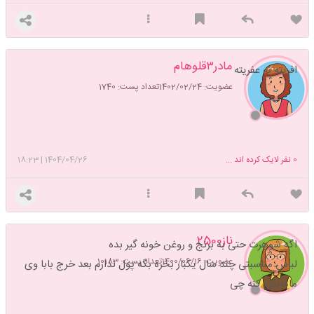
مادر۳قلوهام
افریته نه عفریته
عضویت: 1402/02/24
تعداد پست: 1740
0
نفر لایک کرده اند ...
1404/04/26
|
18:23
ناز2500
اگه شوهرت حتی به برنج و روغن خونه گیر بده
عضویت: 1400/06/16
تعداد پست: 10183
لباس مناسبتی چند سال یکبار بخره بگه پول ندارم بعد خرج بابا وی
مامانش کنه چی