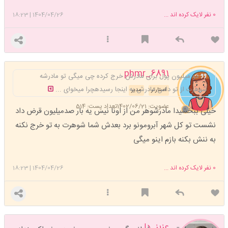
0
نفر لایک کرده اند ...
1404/04/26
|
18:23
phmr_6891
دو میلیون پول برای مادرش خرج کرده چی میگی تو مادرشه
شوهرت از تو دامن مادرش به اینجا رسیدهچرا میخوای ...
استارتر
مدیر
عضویت: 1402/06/21
تعداد پست: 514
خیلی ببخشیدا مادرشوهر من از اونا نیس یه بار صدمیلیون قرض داد
نشست تو کل شهر آبرومونو برد بعدش شما شوهرت به تو خرج نکنه
به ننش بکنه بازم اینو میگی
0
نفر لایک کرده اند ...
1404/04/26
|
18:23
عزیز_دل