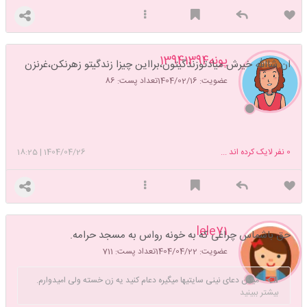
پونه13941394
ان شاالله خیرش میادتوزندگیتون،برااین چیزا زندگیتو زهرنکن،غرنزن
عضویت: 1404/02/16
تعداد پست: 86
0
نفر لایک کرده اند ...
1404/04/26
|
18:25
lele71
حق باشماس چراغی که به خونه رواس به مسجد حرامه.
عضویت: 1404/04/22
تعداد پست: 711
میگن دعای نینی سایتیها میگیره دعام کنید یه زن خسته ولی امیدوارم.
بیشتر ببینید