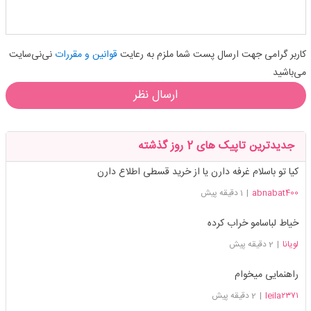
کاربر گرامی جهت ارسال پست شما ملزم به رعایت
قوانین و مقررات
نی‌نی‌سایت
می‌باشید
ارسال نظر
جدیدترین تاپیک های 2 روز گذشته
کیا تو باسلام غرفه دارن یا از خرید قسطی اطلاع دارن
abnabat400
|
1 دقیقه پیش
خیاط لباسامو خراب کرده
لویانا
|
2 دقیقه پیش
راهنمایی میخوام
leila۲۳۷۱
|
2 دقیقه پیش