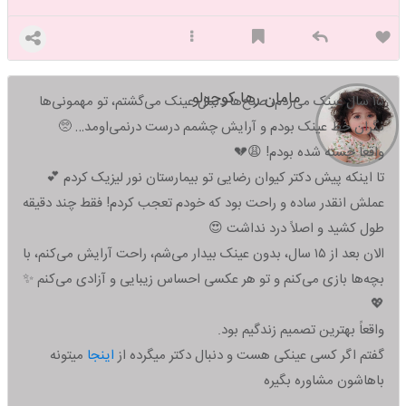
مامان رها کوچولو
۱۵ سال عینک می‌زدم، صبح‌ها دنبال عینک می‌گشتم، تو مهمونی‌ها
نگران خط عینک بودم و آرایش چشمم درست درنمی‌اومد… 🥺
واقعاً خسته شده بودم! 😩💔
تا اینکه پیش دکتر کیوان رضایی تو بیمارستان نور لیزیک کردم 💕
عملش انقدر ساده و راحت بود که خودم تعجب کردم! فقط چند دقیقه
طول کشید و اصلاً درد نداشت 😍
الان بعد از ۱۵ سال، بدون عینک بیدار می‌شم، راحت آرایش می‌کنم، با
بچه‌ها بازی می‌کنم و تو هر عکسی احساس زیبایی و آزادی می‌کنم ✨
💖
واقعاً بهترین تصمیم زندگیم بود.
گفتم اگر کسی عینکی هست و دنبال دکتر میگرده از
اینجا
میتونه
باهاشون مشاوره بگیره