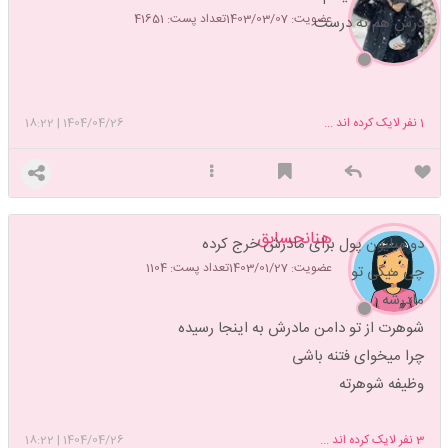
عضویت: 1403/03/07
تعداد پست: 41651
درس هم نه درست
1
نفر لایک کرده اند ...
1404/04/26
|
18:22
هنانحسابق
دو میلیون پول برای مادرش خرج کرده
عضویت: 1403/01/27
تعداد پست: 1104
چی میگی تو
مادرشه
شوهرت از تو دامن مادرش به اینجا رسیده
چرا میخوای فتنه باشی
وظیفه شوهرته
3
نفر لایک کرده اند ...
1404/04/26
|
18:22