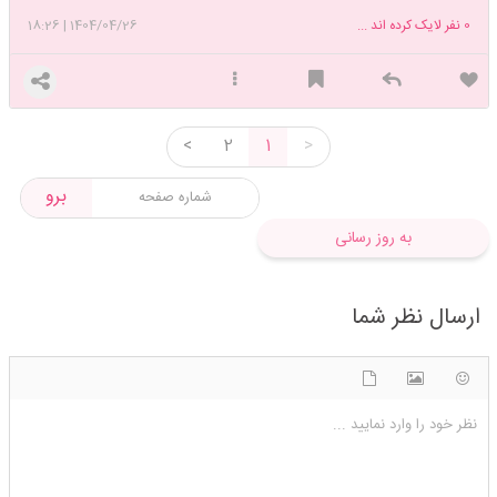
0
نفر لایک کرده اند ...
1404/04/26
|
18:26
<
2
1
>
برو
به روز رسانی
ارسال نظر شما
شکلک ها
آپلود فایل
اضافه کردن تصویر
نظر خود را وارد نمایید ...