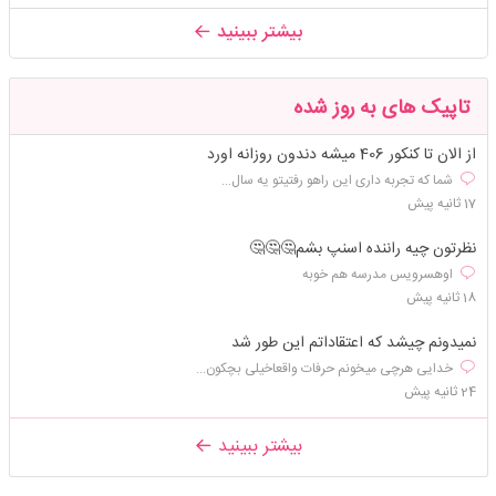
بیشتر ببینید
تاپیک های به روز شده
از الان تا کنکور 406 میشه دندون روزانه اورد
شما که تجربه داری این راهو رفتیتو یه سال...
17 ثانیه پیش
نظرتون چیه راننده اسنپ بشم🤔🤔🤔
اوهسرویس مدرسه هم خوبه
18 ثانیه پیش
نمیدونم چیشد که اعتقاداتم این طور شد
خدایی هرچی میخونم حرفات واقعاخیلی بچکون...
24 ثانیه پیش
بیشتر ببینید