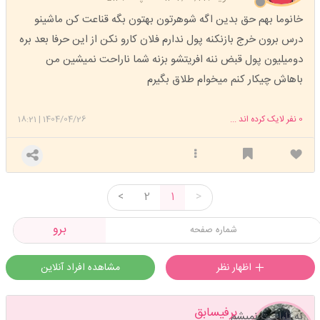
خانوما بهم حق بدین اگه شوهرتون بهتون بگه قناعت کن ماشینو
درس برون خرج بازنکنه پول ندارم فلان کارو نکن از این حرفا بعد بره
دومیلیون پول قبض ننه افریتشو بزنه شما ناراحت نمیشین من
باهاش چیکار کنم میخوام طلاق بگیرم
0
نفر لایک کرده اند ...
1404/04/26
|
18:21
<
2
1
>
برو
اظهار نظر
مشاهده افراد آنلاین
برفیسابق
نه ناراحت نمیشم