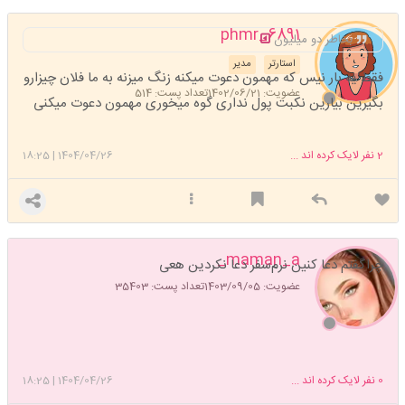
phmr_6891
بخاطر دو میلیون
استارتر
مدیر
فقط یه بار نیس که مهمون دعوت میکنه زنگ میزنه به ما فلان چیزارو
عضویت: 1402/06/21
تعداد پست: 514
بگیرین بیارین نکبت پول نداری گوه میخوری مهمون دعوت میکنی
2
نفر لایک کرده اند ...
1404/04/26
|
18:25
maman_a_
چراگفتم دعا کنین نرم‌سفر دعا نکردین هعی
عضویت: 1403/09/05
تعداد پست: 35403
0
نفر لایک کرده اند ...
1404/04/26
|
18:25