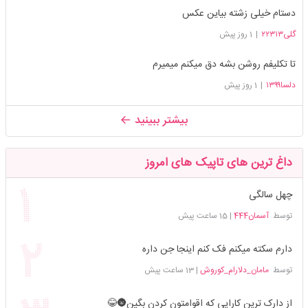
دستام خیلی زشته بیاین عکس
گلی۲۲۳۱۳
|
1 روز پیش
تا تکلیفم روشن بشه دق میکنم میمیرم
دلسا۱۳۹۹
|
1 روز پیش
بیشتر ببینید
داغ ترین های تاپیک های امروز
چهل سالگی
توسط
آسمان444
|
15 ساعت پیش
دارم سکته میکنم فک کنم اینجا جن داره
توسط
مامان_دلارام_کوروش
|
13 ساعت پیش
از دارک ترین کارایی که اقوامتون کردن بگین🌚😂