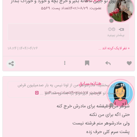
خب تو پول تو جیبی ماهانه بگیر و خرج بچه و خورد و خوراک بنداز
عضویت: 1402/08/29
تعداد پست: 5569
گردنش .
🙃🙂
بیشتر ببینید
0
نفر لایک کرده اند ...
1404/04/26
|
18:24
هنانحسابق
خیلی ببخشیدا مادرشوهر من از اونا نیس یه بار صدمیلیون قرض
عضویت: 1403/01/27
تعداد پست: 1104
داد نشست تو کل شهر آبرومونو برد بعدش شما شو ...
شوهر من وظیفشه برای مادرش خرج کنه
حتی اگه برای من نکنه
ولی مادرشوهر منم فرشته نیست
پشت سرم کلی حرف زده