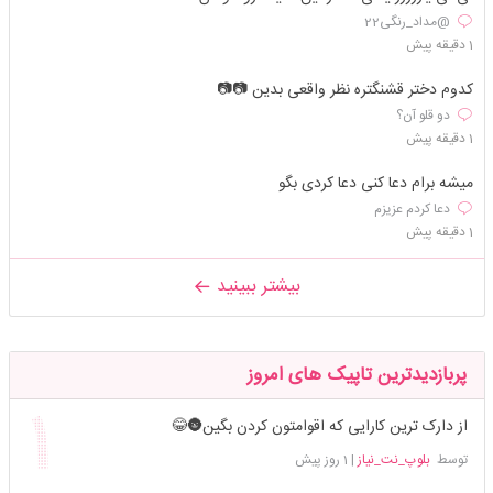
@مداد_رنگی22
1 دقیقه پیش
کدوم دختر قشنگتره نظر واقعی بدین 📷📷
دو قلو آن؟
1 دقیقه پیش
میشه برام دعا کنی دعا کردی بگو
دعا کردم عزیزم
1 دقیقه پیش
بیشتر ببینید
پربازدیدترین تاپیک های امروز
از دارک ترین کارایی که اقوامتون کردن بگین🌚😂
توسط
بلوپ_نت_نیاز
|
1 روز پیش