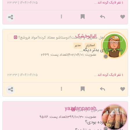
1
نفر لایک کرده اند ...
1404/04/25
|
23:33
البالوخشک
یعنی اهل مشروب و ایناست؟دوستاشو معتاد کرده؟مواد فروشع؟
استارتر
مدیر
بله.... و کارای بدتر دیگه...
عضویت: 1402/04/01
تعداد پست: 2669
1
نفر لایک کرده اند ...
1404/04/25
|
23:33
yazdanpanah
اخه ما عمرمون داره میره
عضویت: 1399/10/30
تعداد پست: 9586
قبلا تاپیک نزده بودی؟