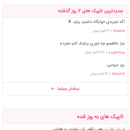
جدیدترین تاپیک های 2 روز گذشته
اگه تجربه‌ی خوابگاه داشتید بیاید 🪳
maxine
|
9 ثانیه پیش
نیاز عاطفیمو چه جوری برطرف کنم مجردم
پیتزانخوردم
|
-23 ثانیه پیش
روز عروسی
الناelnaz
|
41 ثانیه پیش
بیشتر ببینید
تاپیک های به روز شده
نی نی یاررررر یعنی انقدر این سایت رو هواس