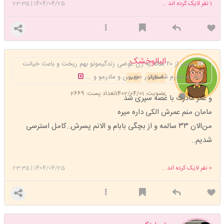
1
نفر لایک کرده اند ...
1404/04/25
|
23:35
البالوخشک
بیشتر از ۲۰ ساله یه زن عوضی زندگیمونو بهم ریخت و باعث خیانت
بابام به مادرم شد چقدر حق من و مادرمو و ...
استارتر
مدیر
عضویت: 1402/04/01
تعداد پست: 2669
و عمر مادرت با غصه سپری شد
مامان منم عمرش الکی داره میره
من‌الان ۳۳ سالمه و از بچگی بابام و الانم پسرش..کامل استرسی
شدیم..
0
نفر لایک کرده اند ...
1404/04/25
|
23:35