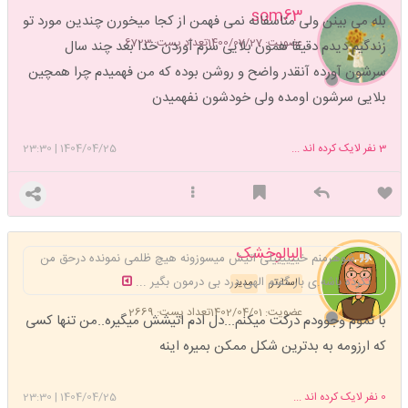
som63
بله می بینن ولی متاسفانه نمی فهمن از کجا میخورن چندین مورد تو
عضویت: 1400/07/27
تعداد پست: 6723
زندگیم دیدم دقیقا همون بلایی سرم آوردن خدا بعد چند سال
سرشون آورده آنقدر واضح و روشن بوده که من فهمیدم چرا همچین
بلایی سرشون اومده ولی خودشون نفهمیدن
3
نفر لایک کرده اند ...
1404/04/25
|
23:30
البالوخشک
شوهرمنم خییییییلی اتیش میسوزونه هیچ ظلمی نمونده درحق من
نکرده باشه.ی بار گفتم الهی درد بی درمون بگیر ...
استارتر
مدیر
عضویت: 1402/04/01
تعداد پست: 2669
با تموم وجوودم درکت میکنم...دل ادم اتیشش میگیره..من تنها کسی
که ارزومه به بدترین شکل ممکن بمیره اینه
0
نفر لایک کرده اند ...
1404/04/25
|
23:30