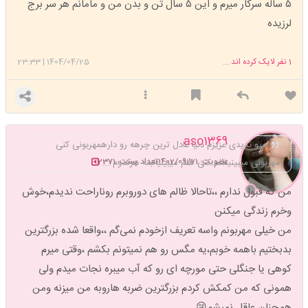
۵ ساله سرکار میرم و این ۵ سال تن و بدن من و مامانم هر سر برج
لرزیده
1
نفر لایک کرده اند ...
1404/04/25
|
23:33
aso1369
چیو ندیدی عزیزم دنیا عادل ترین چرهه رو دارهمهربونی کنی
عضویت: 1402/09/21
تعداد پست: 2371
مهربونی میبینیظلم کنی ظلم میبینیالبته هرکدوم ...
من که قبول ندارم ،،تاحالا ظالم های دوروبرم روناراحت ندیدم،خوش
وخرم زندگی میکنن
من خیلی مهربونم واسه تعریف ازخودم نمی‌گم ،،واقعا شده بزرگترین
بدبختیم باهمه خوبم،یه مگس رو هم نمیتونم بکشم ،وقتی میرم
کوهی یا جنگلی حتی مورچه ای رو که آب میبره نجات میدم ولی
همونی که من کمکش کردم بزرگترین ضربه هاروبه من میزنه ومن
همچنان عاقل نمیشم😢