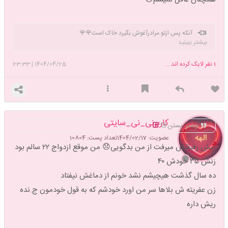
آنکه پس ازتو مرادرآغوش بگیرد خاک است🌹🌹
بیشتر ببینید
1
نفر لایک کرده اند ...
1404/04/25
|
23:33
کاربرنی_نی_سایتی
چقدر پستن😢
عضویت: 1404/02/17
تعداد پست: 10804
پیش رفیقاش میرفت از من بدگویی😞 من موقع ازدواج ۲۲ سالم بود
زنش ۳۵ خودش ۴۰
ده سال گذشت هیچیشم نشد خونم از دماغش نیفتاد
زن عفریته ش بلاها سر من اورد خودشم که به قول خودمون ج.نده
ریش داره