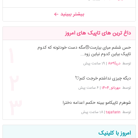
بیشتر ببینید
داغ ترین های تاپیک های امروز
حس ششم میای بیارمت😠مگه دست خودتونه که کدوم
تاپیک بیاین کدوم نیاین زود...
توسط
دریآ839
|
19 ساعت پیش
دیگه چیزی نداشتم خرجت کنم💘
توسط
مهربانو_1404
|
6 ساعت پیش
شوهرم تاپیکامو ببینه حکمم اعدامه دخترا
توسط
tajafarin
|
18 ساعت پیش
امروز با کلینیک