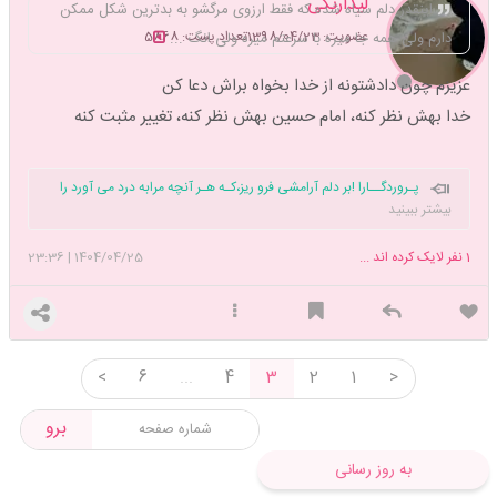
لیدارنگی
اینقدر دلم سیاه شده که فقط ارزوی مرگشو به بدترین شکل ممکن
عضویت: 1398/04/23
تعداد پست: 5868
دارم ولی همه جا میره با سرعتم میره ولی انگ ...
عزیزم چون دادشتونه از خدا بخواه براش دعا کن
خدا بهش نظر کنه، امام حسین بهش نظر کنه، تغییر مثبت کنه
پـروردگــارا !
بر دلم آرامشی فرو ریز،کـه هـر
آنچه مرا
به درد می آورد را
نادیده بگیرم 🤍
بیشتر ببینید
1
نفر لایک کرده اند ...
1404/04/25
|
23:36
<
6
...
4
3
2
1
>
برو
به روز رسانی