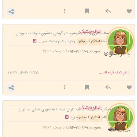
البالوخشک
والا ۱۰ ساله جاری و برادرشوهرم هر گوهی دلشون خواسته خوردن
هیچیشونم نشده فک کن رفته برادزشوهرم پشت سر ...
استارتر
مدیر
عضویت: 1402/04/01
تعداد پست: 2669
چقدر پستن😢
1
نفر لایک کرده اند ...
1404/04/25
|
23:31
البالوخشک
قطعا میگیره کثافتمگه میشه تاوان نده یا به جوری هیلی بد تر از
شما بهش ظلم میشه یا میمیره زود
استارتر
مدیر
عضویت: 1402/04/01
تعداد پست: 2669
خداکنه💔💔