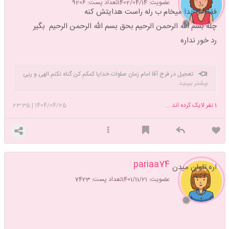
عضویت: 1402/04/14
تعداد پست: 9206
فقط از خدا میخام ب رله راست هدایتش کنه
چله بسم الله الرحمن الرحیم بحق بسم الله الرحمن الرحیم بگیر
رد خور نداره
تعجیل در فرج آقا امام زمان صلوات.خدایا کمکم کن گناه نکنم.الهی و ربی
بیشتر ببینید
من لی غیرک
1
نفر لایک کرده اند ...
1404/04/25
|
23:35
pariaa74
اره تاوان میدن
عضویت: 1401/11/21
تعداد پست: 7423