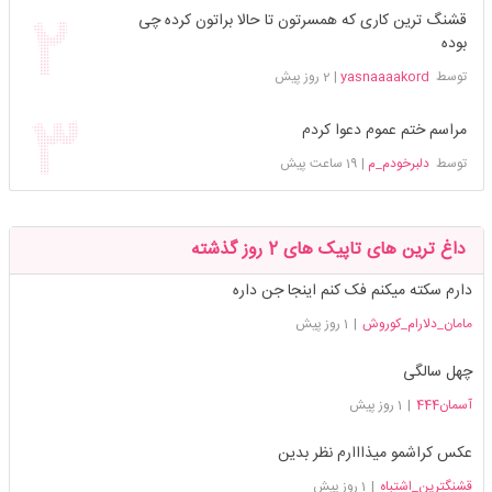
قشنگ ترین کاری که همسرتون تا حالا براتون کرده چی
بوده
توسط
yasnaaaakord
|
2 روز پیش
مراسم ختم عموم دعوا کردم
توسط
دلبرخودم_م
|
19 ساعت پیش
داغ ترین های تاپیک های 2 روز گذشته
دارم سکته میکنم فک کنم اینجا جن داره
مامان_دلارام_کوروش
|
1 روز پیش
چهل سالگی
آسمان444
|
1 روز پیش
عکس کراشمو میذااارم نظر بدین
قشنگترین_اشتباه
|
1 روز پیش