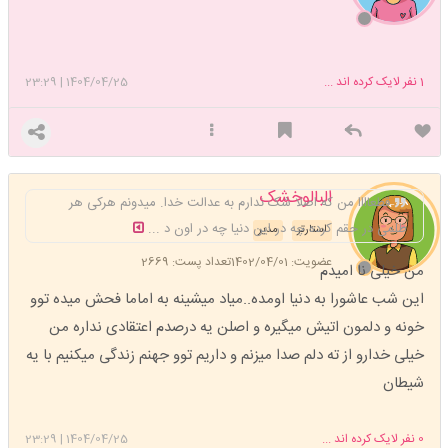
1
نفر لایک کرده اند ...
1404/04/25
|
23:29
البالوخشک
قطعاااا من که اصلا شک ندارم به عدالت خدا. میدونم هرکی هر
ظلمی در حقم کرده چه در این دنیا چه در اون د ...
استارتر
مدیر
عضویت: 1402/04/01
تعداد پست: 2669
من خیلی نا امیدم
این شب عاشورا به دنیا اومده..میاد میشینه به اماما فحش میده توو
خونه و دلمون اتیش میگیره و اصلن یه درصدم اعتقادی نداره من
خیلی خدارو از ته دلم صدا میزنم و داریم توو جهنم زندگی میکنیم با یه
شیطان
0
نفر لایک کرده اند ...
1404/04/25
|
23:29