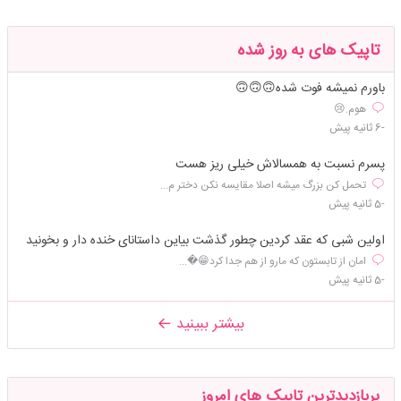
تاپیک های به روز شده
باورم نمیشه فوت شده🙃🙃🙃
هوم.😢
-6 ثانیه پیش
پسرم نسبت به همسالاش خیلی ریز هست
تحمل کن بزرگ میشه اصلا مقایسه نکن دختر م...
-5 ثانیه پیش
اولین شبی که عقد کردین چطور گذشت بیاین داستانای خنده دار و بخونید
امان از تابستون که مارو از هم جدا کرد😁�...
-5 ثانیه پیش
بیشتر ببینید
پربازدیدترین تاپیک های امروز