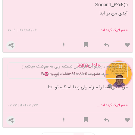
@Sogand_2204
آیدی من تو ایتا
0
نفر لایک کرده اند ...
1404/04/26
|
07:19
مامانsara
ما گروه داریم‌تو ایتاکارشناس نیستیم ولی به هم‌کمک میکنیم‌از
عضویت: 1399/08/04
تعداد پست: 4518
تجربیات هم‌استفاده میکنیم به همدیگه انگی ...
من آیدی شما را میزنم ولی پیدا نمیکنم تو ایتا
0
نفر لایک کرده اند ...
1404/04/27
|
22:22