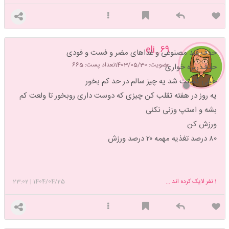
eli_69
حذف قند مصنوعی و غذاهای مضر و فست و فودی
عضویت: 1403/05/30
تعداد پست: 665
حذف ریزه خواری
خیلی گشنت شد یه چیز سالم در حد کم بخور
یه روز در هفته تقلب کن چیزی که دوست داری رو‌بخور تا ولعت کم
بشه و استپ وزنی نکنی
ورزش کن
۸۰ درصد تغذیه مهمه ۲۰ درصد ورزش
1
نفر لایک کرده اند ...
1404/04/25
|
23:02