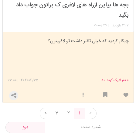
استارتر
مدیر
بچه ها بیاین ازراه های لاغری ک براتون جواب داد
عضویت: 1403/08/02
تعداد پست: 1311
بگید
327
| 30 پست
بازدید
چیکار کردید که خیلی تاثیر داشت تو لاغریتون؟
0
نفر لایک کرده اند ...
1404/04/25
|
23:00
<
3
2
1
>
برو