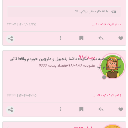
با افتخار دختر ایرانم...💚
0
نفر لایک کرده اند ...
1404/04/25
|
23:07
یسنا۹۸۰
امروزبه توصیه نینی سایت ناشتا زنجبیل و دارچین خوردم واقعا تاثیر
عضویت: 1398/09/16
تعداد پست: 4666
است سیرم کرد
1
نفر لایک کرده اند ...
1404/04/25
|
23:26