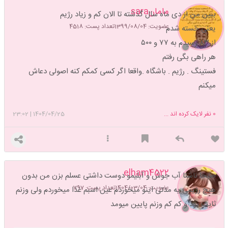
مامانsara
ببین من از دی ماه سال گذشته تا الان کم و زیاد رژیم
عضویت: 1399/08/04
تعداد پست: 4518
یعنی خسته شدم
از ۸۳ رسیدم به ۷۷ و ۵۰۰
هر راهی بگی رفتم
فستینگ . رژیم . باشگاه .واقعا اگر کسی کمکم کنه اصولی دعاش
میکنم
0
نفر لایک کرده اند ...
1404/04/25
|
23:02
elham4522
صبحا ناشتا آب جوش و آبلیمو دوست داشتی عسلم بزن من بدون
عضویت: 1404/03/04
تعداد پست: 797
هیچ رژیمی یه مدتی اینو میخوردم عین اسبم غذا میخوردم ولی وزنم
ثابت بود و کم کم وزنم پایین میومد