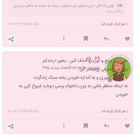
تویی که الان داری امضای منو میخونی میشه یه لبخند به خاطر من بزنی
بیشتر ببینید
؟ قربونت برمممم 🥹 خیلی قشنگتر شدی دیگه اخم نکنیا 🙃
1
نفر لایک کرده اند ...
1404/04/25
|
23:03
eli_69
نمیخواد برنج و نون رو حذف کنی ..بخور درحدکم
عضویت: 1403/05/30
تعداد پست: 665
پروتئین نصرفی رو‌بیشتر کن
باید سالم خوری و به اندازه خوردن بشه سبک زندگیت
نه اینکه منتظر باشی به وزن دلخواه برسی دوباره شروع کنی به
خوردن
1
نفر لایک کرده اند ...
1404/04/25
|
23:04