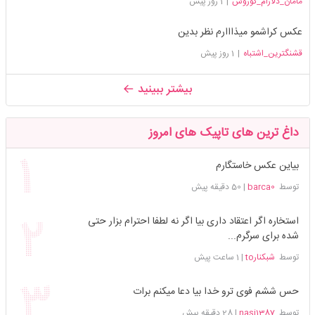
مامان_دلارام_کوروش
|
1 روز پیش
عکس کراشمو میذااارم نظر بدین
قشنگترین_اشتباه
|
1 روز پیش
بیشتر ببینید
داغ ترین های تاپیک های امروز
بیاین عکس خاستگارم
توسط
barca0
|
50 دقیقه پیش
استخاره اگر اعتقاد داری بیا اگر نه لطفا احترام بزار حتی
شده برای سرگرم...
توسط
شبکنارto
|
1 ساعت پیش
حس ششم فوی ترو خدا بیا دعا میکنم برات
توسط
nasi1387
|
28 دقیقه پیش