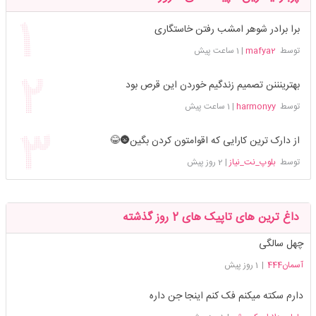
برا برادر شوهر امشب رفتن خاستگاری
توسط
mafya2
|
1 ساعت پیش
بهترینننن تصمیم زندگیم خوردن این قرص بود
توسط
harmonyy
|
1 ساعت پیش
از دارک ترین کارایی که اقوامتون کردن بگین🌚😂
توسط
بلوپ_نت_نیاز
|
2 روز پیش
داغ ترین های تاپیک های 2 روز گذشته
چهل سالگی
آسمان444
|
1 روز پیش
دارم سکته میکنم فک کنم اینجا جن داره