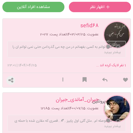
اظهار نظر
مشاهده افراد آنلاین
sefid68
لایک
عضویت: 1403/03/25
تعداد پست: 2027
نمی توانم به کسی بفهمانم در من چه می گذرد!من حتی نمی توانم ان را
بیشتر ببینید
برای خودم توضیح دهم ....
1
نفر لایک کرده اند ...
1404/04/25
|
23:01
جیران_آماندی_جیران
فستینگ پر پروتئین
عضویت: 1400/07/15
تعداد پست: 12185
کم حوصله ام...مثل گلی اول پاییز...🍂...قصری که مقارن شده با حمله ی
بیشتر ببینید
چنگیز...