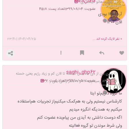
مامانsara
کالری هاتو میشمردی؟
عضویت: 1399/08/04
تعداد پست: 4518
آره ۱۴۵۰ بودی
الان ۱۳۰۰
0
نفر لایک کرده اند ...
1404/04/25
|
23:41
saghi_ghp62
ببین من از دی ماه سال گذشته تا الان کم و زیاد رژیم یعنی خسته
عضویت: 1399/10/05
تعداد پست: 337
شدماز ۸۳ رسیدم به ۷۷ و ۵۰۰هر راهی بگی ر ...
ما گروه داریم‌تو ایتا
کارشناس نیستیم ولی به هم‌کمک میکنیم‌از تجربیات هم‌استفاده
میکنیم به همدیگه انگیزه میدیم
اگه دوست داشتی به آیدی من پیام‌بده عضوت کنم
ولی شرط موندن تو گروه فعالیته