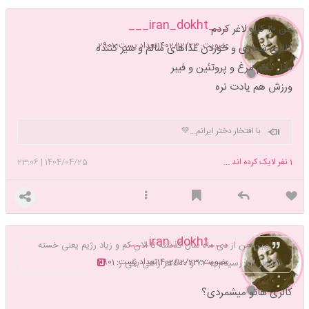
___iran_dokht___
من ۲۰ کیلو لاغر کردم
عضویت: 1402/12/23
تعداد پست: 2901
کالری شماری و خوردن غذاهای سالم و سیر کننده
مثل تخم مرغ و پروتئین و فیبر
ورزش هم یادت نره
با افتخار دختر ایرانم...💚
1
نفر لایک کرده اند ...
1404/04/25
|
23:06
___iran_dokht___
ببین من از دی ماه سال گذشته تا الان کم و زیاد رژیم یعنی خسته
عضویت: 1402/12/23
تعداد پست: 2901
شدماز ۸۳ رسیدم به ۷۷ و ۵۰۰هر راهی بگی ر ...
کالری هاتو میشمردی؟