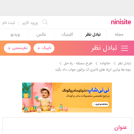
ورود کاربر
|
ثبت نام
مجله
تبادل نظر
کلینیک
عکس
ویدیو
تبادل نظر
تاپیک
نظرسنجی
تبادل نظر
خانواده
طرح مسئله - راه حل
بچه ها بیاین ازراه های لاغری ک براتون جواب داد بگید
گلپریجونبعلللله
عنوان