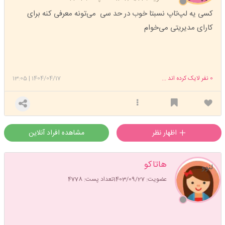
کسی یه لپ‌تاپ نسبتا خوب در حد سی می‌تونه معرفی کنه برای
کارای مدیریتی می‌خوام
0
نفر لایک کرده اند ...
1404/04/17
|
13:05
اظهار نظر
مشاهده افراد آنلاین
هاتاکو
لنوو
عضویت: 1403/09/27
تعداد پست: 4778