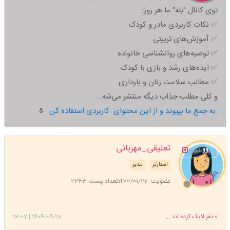
توی کانال "بله" ما هر روز:
✅ نکات کاربردی مادر و کودک
✅ آموزش‌های تربیتی
✅ توصیه‌های روانشناسی خانواده
✅ ایده‌های رشد و بازی با کودک
✅ مطالب سلامت زنان و بارداری
و کلی مطلب جذاب دیگه منتشر می‌شه...
به جمع ما بپیوند و از این محتوای کاربردی استفاده کن.
🌷
تعلیقی_مهربانی
لنوو
استارتر
مدیر
چه مدل
عضویت: 1402/01/22
تعداد پست: 2363
0
نفر لایک کرده اند ...
1404/04/17
|
13:07