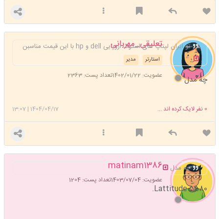
تعلیقی_مهربانی
تو ایران لپتاپ های استوک اروپایی dell و hp با این قیمت مناسبن
استارتر
مدیر
عضویت: 1402/01/22
تعداد پست: 2363
چه مدل
0
نفر لایک کرده اند ...
1404/04/17
|
13:07
matinam1386
چه مدل
عضویت: 1403/07/04
تعداد پست: 1204
Lattitude 5580.