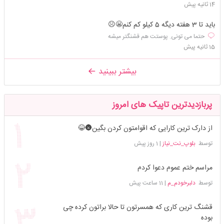
14 ثانیه پیش
باید تا 3 هفته دیگه 5 کیلو کم کنم😬☹
حتما می تونی. پوستت هم قشنگتر میشه
15 ثانیه پیش
بیشتر ببینید
پربازدیدترین تاپیک های امروز
از دارک ترین کارایی که اقوامتون کردن بگین🌚😂
توسط
بلوپ_نت_نیاز
|
1 روز پیش
مراسم ختم عموم دعوا کردم
توسط
دلبرخودم_م
|
11 ساعت پیش
قشنگ ترین کاری که همسرتون تا حالا براتون کرده چی
بوده