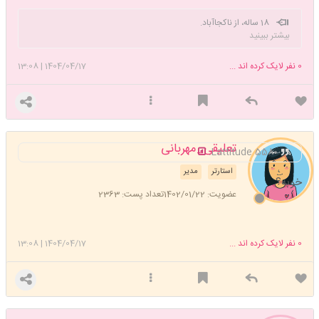
18 ساله، از ناکجاآباد.
بیشتر ببینید
0
نفر لایک کرده اند ...
1404/04/17
|
13:08
تعلیقی_مهربانی
Lattitude 5580.
استارتر
مدیر
خوبه؟
عضویت: 1402/01/22
تعداد پست: 2363
0
نفر لایک کرده اند ...
1404/04/17
|
13:08