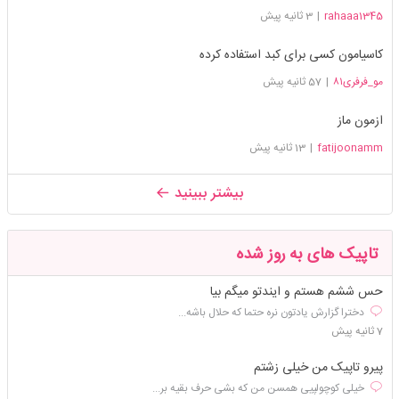
rahaaa1345
|
3 ثانیه پیش
کاسیامون کسی برای کبد استفاده کرده
مو_فرفری۸۱
|
57 ثانیه پیش
ازمون ماز
fatijoonamm
|
13 ثانیه پیش
بیشتر ببینید
تاپیک های به روز شده
حس ششم هستم و ایندتو میگم بیا
دخترا گزارش یادتون نره حتما که حلال باشه...
7 ثانیه پیش
پیرو تاپیک من خیلی زشتم
خیلی کوچولپیی همسن من که بشی حرف بقیه بر...