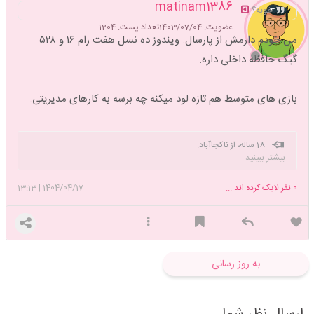
matinam1386
خوبه؟
عضویت: 1403/07/04
تعداد پست: 1204
من خودم دارمش از پارسال. ویندوز ده نسل هفت رام ۱۶ و ۵۲۸
گیگ حافظه داخلی داره‌.
بازی های متوسط هم تازه لود میکنه چه برسه به کارهای مدیریتی.
18 ساله، از ناکجاآباد.
بیشتر ببینید
0
نفر لایک کرده اند ...
1404/04/17
|
13:13
به روز رسانی