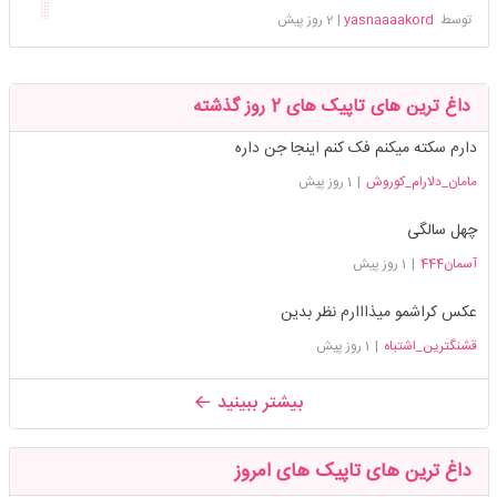
توسط
yasnaaaakord
|
2 روز پیش
داغ ترین های تاپیک های 2 روز گذشته
دارم سکته میکنم فک کنم اینجا جن داره
مامان_دلارام_کوروش
|
1 روز پیش
چهل سالگی
آسمان444
|
1 روز پیش
عکس کراشمو میذااارم نظر بدین
قشنگترین_اشتباه
|
1 روز پیش
بیشتر ببینید
داغ ترین های تاپیک های امروز