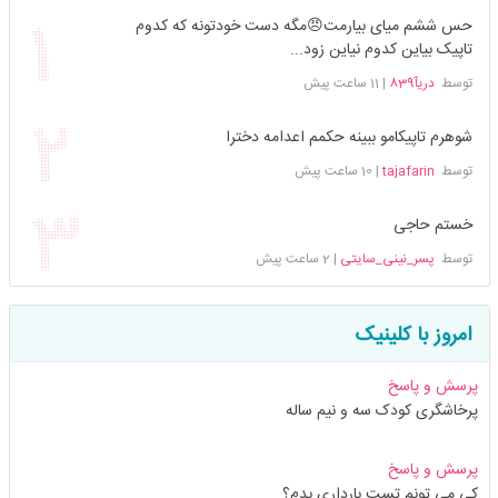
حس ششم میای بیارمت😠مگه دست خودتونه که کدوم
تاپیک بیاین کدوم نیاین زود...
توسط
دریآ839
|
11 ساعت پیش
شوهرم تاپیکامو ببینه حکمم اعدامه دخترا
توسط
tajafarin
|
10 ساعت پیش
خستم حاجی
توسط
پسر_نینی_سایتی
|
2 ساعت پیش
امروز با کلینیک
پرسش و پاسخ
پرخاشگری کودک سه و نیم ساله
پرسش و پاسخ
کی می تونم تست بارداری بدم؟