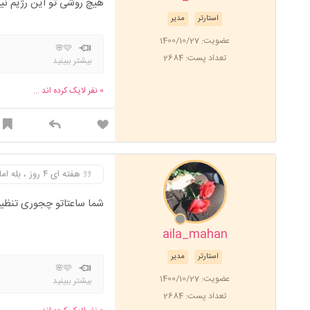
هیچ روشی تو این رژیم ن
استارتر
مدیر
عضویت: 1400/10/27
🩷🌸
تعداد پست: 2684
بیشتر ببینید
0
نفر لایک کرده اند ...
هفته ای ۴ روز ، بله اما تو‌ اون‌۸ ساعت هم چیزای سالم‌ بخور
شما ساعتاتو چجوری تنظی
aila_mahan
استارتر
مدیر
🩷🌸
عضویت: 1400/10/27
بیشتر ببینید
تعداد پست: 2684