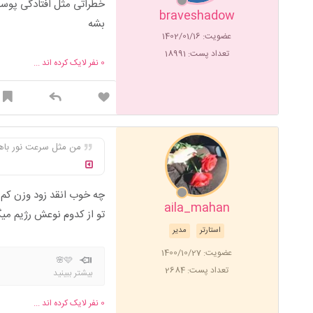
خطراتی مثل افتادگی پوس
braveshadow
بشه
عضویت: 1402/01/16
تعداد پست: 18991
0
نفر لایک کرده اند ...
من مثل سرعت نور باهاش وزن کم میکردم تقری
چه خوب انقد زود وزن ک
aila_mahan
تو از کدوم نوعش رژیم می
استارتر
مدیر
عضویت: 1400/10/27
🩷🌸
تعداد پست: 2684
بیشتر ببینید
0
نفر لایک کرده اند ...