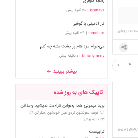
رابطه مجازی
kimnava
|
20 ثانیه پیش
کار ادمینی با گوشی
11:49
|
1404/
mmahrro
|
24 ثانیه پیش
می‌خوام مژه هام پر پشت بشه چه کنم
bloodymerry
|
1 دقیقه پیش
<
4
بیشتر ببینید
تاپیک های به روز شده
برید مهمونی همه بخوابن ناراحت نمیشید وجدانن
توهم دعوتشون کردی عین خودشون رفتار کن 😐...
33 ثانیه پیش
11:53
|
1404/
تراپیست