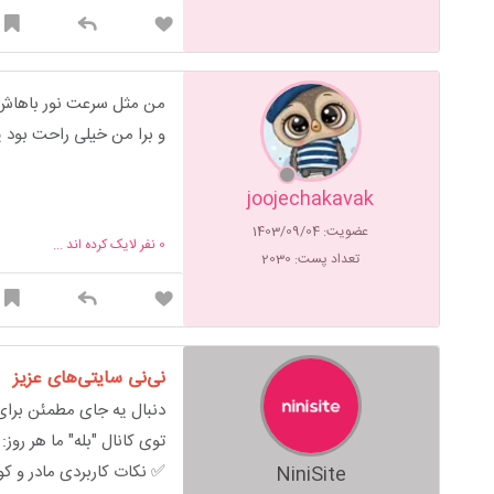
من مثل سرعت نور باهاش وزن
و برا من خیلی راحت بود 
joojechakavak
عضویت: 1403/09/04
0
نفر لایک کرده اند ...
تعداد پست: 2030
نی‌نی سایتی‌های عزیز
دنبال یه جای مطمئن برای 
توی کانال "بله" ما هر روز:
✅ نکات کاربردی مادر و ک
NiniSite