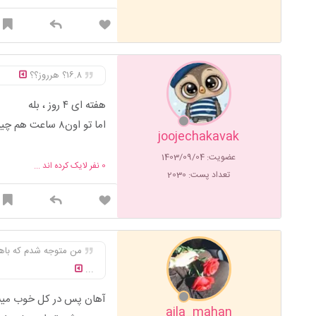
۱۶.۸؟ هرروز؟؟
هفته ای ۴ روز ، بله
اما تو‌ اون‌۸ ساعت هم چیزای سالم‌ بخور
joojechakavak
عضویت: 1403/09/04
0
نفر لایک کرده اند ...
تعداد پست: 2030
من متوجه شدم که باه
...
آهان پس در کل خوب میش
aila_mahan