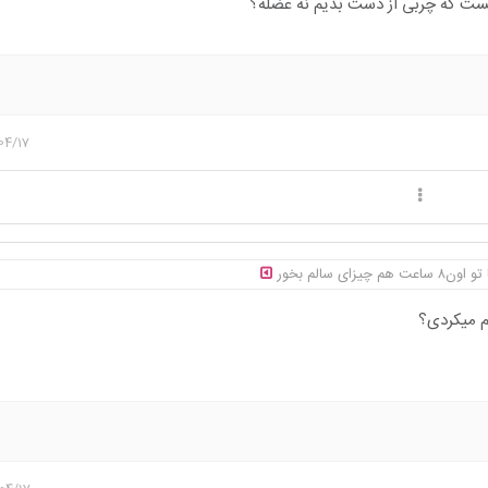
یست که چربی از دست بدیم نه عضله؟
04/17
م میکردی؟