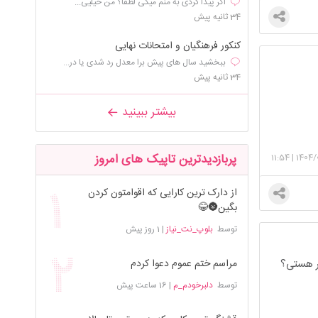
اگر پیدا کردی به منم میگی لطفا؟ من خیلیی...
34 ثانیه پیش
کنکور فرهنگیان و امتحانات نهایی
ببخشید سال های پیش برا معدل رد شدی یا در...
34 ثانیه پیش
بیشتر ببینید
پربازدیدترین تاپیک های امروز
11:54
|
1404/
از دارک ترین کارایی که اقوامتون کردن
بگین🌚😂
توسط
بلوپ_نت_نیاز
|
1 روز پیش
سر هستی؟
مراسم ختم عموم دعوا کردم
توسط
دلبرخودم_م
|
16 ساعت پیش