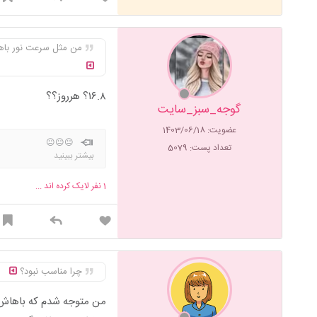
من مثل سرعت نور باهاش وزن کم میکردم تقری
۱۶.۸؟ هرروز؟؟
گوجه_سبز_سایت
عضویت: 1403/06/18
😐😐😐
تعداد پست: 5079
بیشتر ببینید
1
نفر لایک کرده اند ...
چرا مناسب نبود؟
من متوجه شدم که باهاش 