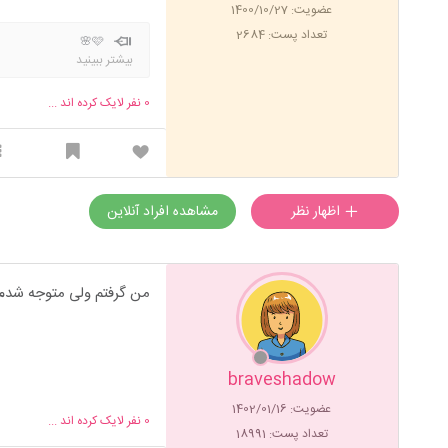
عضویت: 1400/10/27
تعداد پست: 2684
🩷🌸
بیشتر ببینید
0
نفر لایک کرده اند ...
اظهار نظر
مشاهده افراد آنلاین
من گرفتم ولی متوجه شدم 
braveshadow
عضویت: 1402/01/16
0
نفر لایک کرده اند ...
تعداد پست: 18991