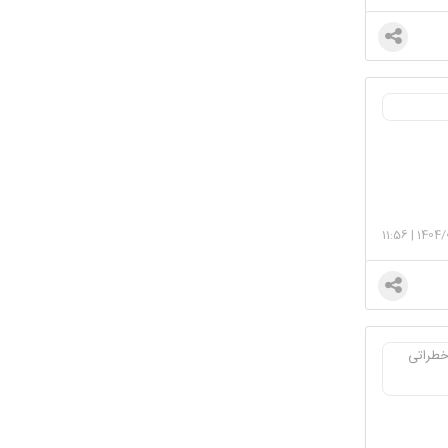
11:56
|
1404/
خطراتی