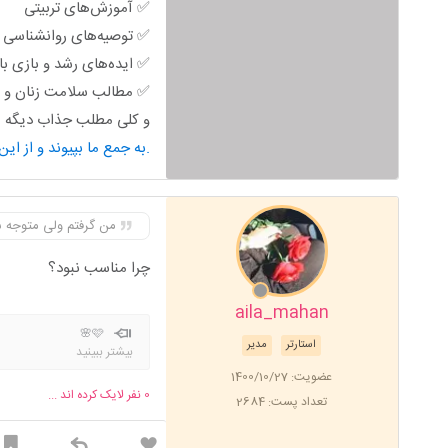
✅ آموزش‌های تربیتی
✅ توصیه‌های روانشناسی خ
✅ ایده‌های رشد و بازی ب
✅ مطالب سلامت زنان و ب
و کلی مطلب جذاب دیگه من
به جمع ما بپیوند و از این محتوای کاربردی استفاده کن.
من گرفتم ولی متوجه ش
چرا مناسب نبود؟
aila_mahan
🩷🌸
استارتر
مدیر
بیشتر ببینید
عضویت: 1400/10/27
0
نفر لایک کرده اند ...
تعداد پست: 2684