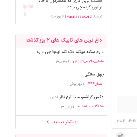
قشنگ ترین کاری که همسرتون تا حالا
براتون کرده چی بوده
توسط
yasnaaaakord
|
2 روز پیش
داغ ترین های تاپیک های 2 روز گذشته
دارم سکته میکنم فک کنم اینجا جن داره
مامان_دلارام_کوروش
|
1 روز پیش
چهل سالگی
آسمان444
|
1 روز پیش
عکس کراشمو میذااارم نظر بدین
قشنگترین_اشتباه
|
1 روز پیش
11:54
|
1404/
بیشتر ببینید