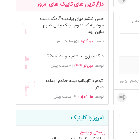
داغ ترین های تاپیک های امروز
حس ششم میای بیارمت😠مگه دست
خودتونه که کدوم تاپیک بیاین کدوم
نیاین زود...
توسط
دریآ839
|
15 ساعت پیش
دیگه چیزی نداشتم خرجت کنم💘
توسط
مهربانو_1404
|
2 ساعت پیش
شوهرم تاپیکامو ببینه حکمم اعدامه
11:55
|
1404/
دخترا
توسط
tajafarin
|
14 ساعت پیش
امروز با کلینیک
و خب
پرسش و پاسخ