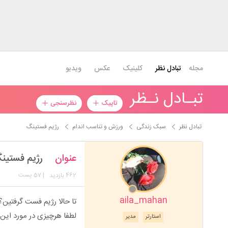
مجله
تبادل نظر
کلینیک
عکس
ویدیو
تبـادل نـظر
تاپیک
نظرسنجی
تبادل نظر
سبک زندگی
ورزش و تناسب اندام
رژیم فستینگ
عنوان
رژیم فستین
462
| 57 پست
بازدید
aila_mahan
تا حالا رژیم فست گرفتین؟
لطفا هرچیزی در مورد این 
استارتر
مدیر