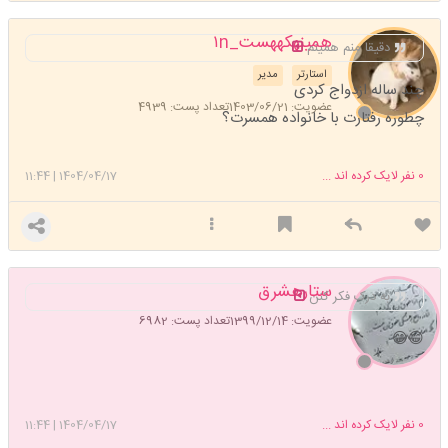
همینهکههست_۱n
دقیقا منم همینم
استارتر
مدیر
چند ساله ازدواج کردی
عضویت: 1403/06/21
تعداد پست: 4939
چطوره رفتارت با خانواده همسرت؟
0
نفر لایک کرده اند ...
1404/04/17
|
11:44
ستارهشرق
به درک فکر کنن
عضویت: 1399/12/14
تعداد پست: 6982
😁😁
0
نفر لایک کرده اند ...
1404/04/17
|
11:44