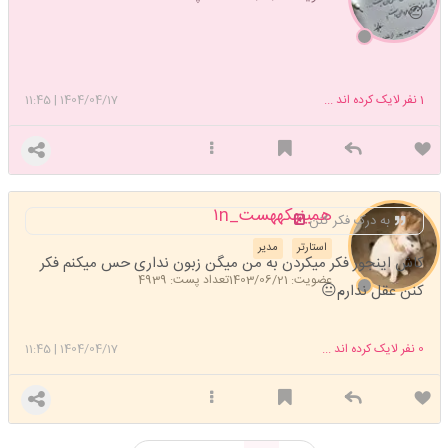
😐
1
نفر لایک کرده اند ...
1404/04/17
|
11:45
همینهکههست_۱n
به درک فکر کنن
استارتر
مدیر
کاش اینجور فکر میکردن به من میگن زبون نداری حس میکنم فکر
عضویت: 1403/06/21
تعداد پست: 4939
کنن عقل ندارم😐
0
نفر لایک کرده اند ...
1404/04/17
|
11:45