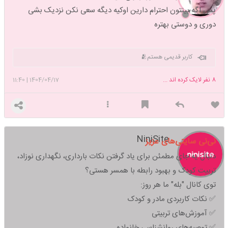
پس اگه بینتون احترام دارین اوکیه دیگه سعی نکن نزدیک بشی
دوری و دوستی بهتره
کاربر قدیمی هستم🫂
8
نفر لایک کرده اند ...
1404/04/17
|
11:40
NiniSite
نی‌نی سایتی‌های عزیز
دنبال یه جای مطمئن برای یاد گرفتن نکات بارداری، نگهداری نوزاد،
تربیت کودک و بهبود رابطه با همسر هستی؟
توی کانال "بله" ما هر روز:
✅ نکات کاربردی مادر و کودک
✅ آموزش‌های تربیتی
✅ توصیه‌های روانشناسی خانواده