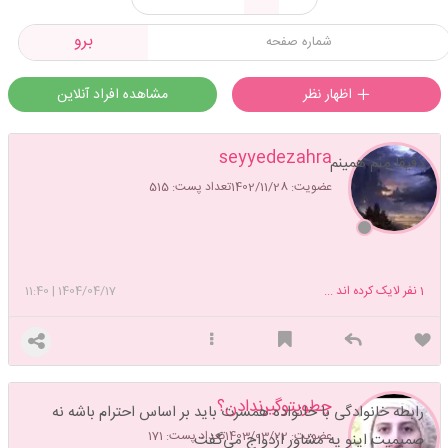
برو
اظهار نظر
مشاهده افراد آنلاین
seyyedezahra
دقیقا منم همینم
عضویت: 1402/11/28
تعداد پست: 515
1
نفر لایک کرده اند ...
1404/04/17
|
11:40
چطوبتوگیرندادن؟
رابطه خانوادگی با خانواده همسرت باید بر اساس احترام باشه نه
عضویت: 1403/03/22
تعداد پست: 171
صمیمیت اینو یه مشاور ازدواج می‌گفت