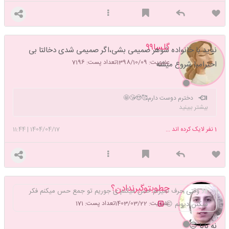
گلسا۹۹
نباید با خانواده شوهر صمیمی بشی،اگر صمیمی شدی دخالتا بی
عضویت: 1398/10/09
تعداد پست: 7196
احترامیا شروع میشه
دخترم دوست دارم🥰😍😘🤩
بیشتر ببینید
1
نفر لایک کرده اند ...
1404/04/17
|
11:44
چطوبتوگیرندادن؟
وقتی حرف نمیزنم حس میکنم ی جوریم تو جمع حس میکنم فکر
عضویت: 1403/03/22
تعداد پست: 171
میکنن دیونم 😐
نه بابا 😐