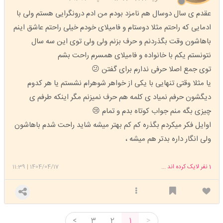
عقدم ی سال دوسال هم نامزد بودم من ادم درونگرایی هستم ولی با
ادمایی که راحتم مثلا دوستام و فامیلای خودم خیلی راحتم عاشق اینم
باهاشون وقت بگذردنم و حرف بزنم ولی ولی توی این سه سال
نتونستم یکم با خانواده و فامیلای همسرم راحت بشم
توی جمع اصلا حرفی ندارم برای گفتن 😕
یا مثلا وقتی تنهایی با یکی از خواهر شوهرام نشستم یا هر کدوم
دیگشون حرفم نمیاد ی کلمه هم حرف نمیزنم مگر اینکه طرفم ی
چیزی بگه منم جواب کوتاه بدم و تمام 😢
اوایل فکر میکردم بگذره کم کم بهتر میشه شاید راحت شدم باهاشون
ولی انگار داره بدتر هم میشه ،
1
نفر لایک کرده اند ...
1404/04/17
|
11:39
<
3
2
1
>