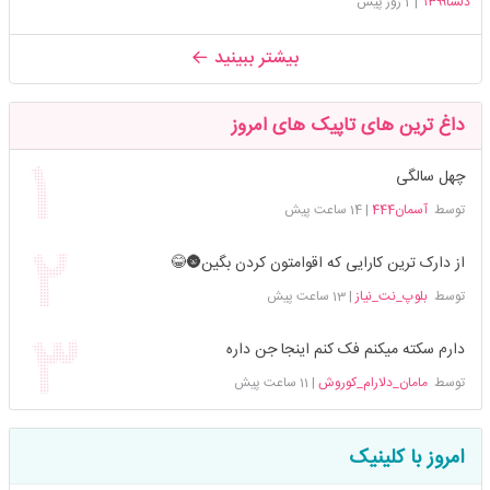
دلسا۱۳۹۹
|
1 روز پیش
بیشتر ببینید
داغ ترین های تاپیک های امروز
چهل سالگی
توسط
آسمان444
|
14 ساعت پیش
از دارک ترین کارایی که اقوامتون کردن بگین🌚😂
توسط
بلوپ_نت_نیاز
|
13 ساعت پیش
دارم سکته میکنم فک کنم اینجا جن داره
توسط
مامان_دلارام_کوروش
|
11 ساعت پیش
امروز با کلینیک