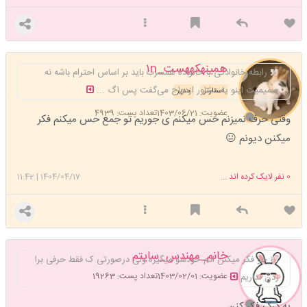
همینهکههست_۱n
رابطه خانوادگی با خانواده همسرت باید بر اساس احترام باشه نه
صمیمیت اینو یه مشاور ازدواج می‌گفت پس اگ ...
استارتر
مدیر
عضویت: 1403/06/21
تعداد پست: 4939
وقتی حرف نمیزنم حس میکنم ی جوریم تو جمع حس میکنم فکر
میکنن دیونم 😐
0
نفر لایک کرده اند ...
1404/04/17
|
11:42
خانم_مهندس_سایتم
خو فکر میکنن ادم خودشو میگیره ولی درصورتی ک فقط حرفی برا
عضویت: 1403/02/01
تعداد پست: 19263
زدن نداریم
به درک فکر کنن