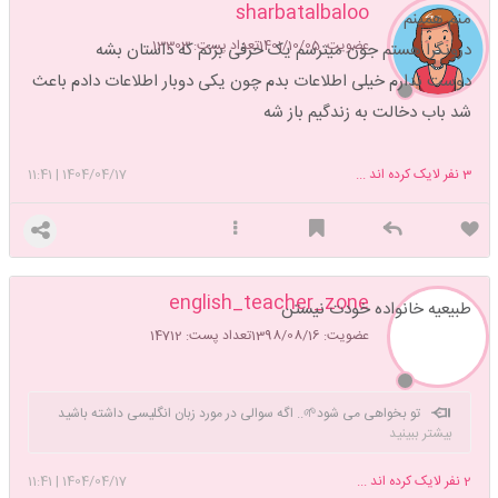
sharbatalbaloo
منم همینم
عضویت: 1401/10/05
تعداد پست: 13303
درونگرا هستم جون میترسم یک حرفی بزنم که داستان بشه
دوست ندارم خیلی اطلاعات بدم چون یکی دوبار اطلاعات دادم باعث
شد باب دخالت به زندگیم باز شه
3
نفر لایک کرده اند ...
1404/04/17
|
11:41
english_teacher_zone
طبیعیه خانواده خودت نیستن
عضویت: 1398/08/16
تعداد پست: 14712
تو بخواهی می شود🌱.. اگه سوالی در مورد زبان انگلیسی داشته باشید
بیشتر ببینید
میتونم کمکتون کنم
2
نفر لایک کرده اند ...
1404/04/17
|
11:41