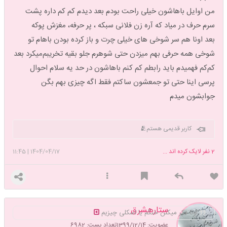
من اوایل باهاشون خیلی راحت بودم بعد دیدم کم کم داره پشت
سرم حرف در میاد که آره زن فلانی سبکه ، پر حرفه، مغزش پوکه
بعد اونا هم سر شوخی های خیلی چرت و باز کرده بودن باهام تو
شوخی همه حرفی بهم میزدن حتی شوهرم جلو بقیه تخریبم‌میکرد بعد
کم‌کم فهمیدم باید رابطم کم کنم باهاشون در حد یه سلام احوال
پرسی اینا حتی تو جمعشون ساکتم فقط اگه چیزی بهم بگن
جوابشون میدم
کاربر قدیمی هستم🫂
2
نفر لایک کرده اند ...
1404/04/17
|
11:45
ستارهشرق
اونا فکر میکنن خنگم یا اسکلی چیزیم
عضویت: 1399/12/14
تعداد پست: 6982