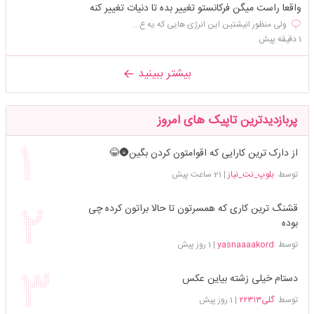
واقعا راست میگن فرکانستو تغییر بده تا دنیات تغییر کنه
ولی منظور انیشتین این انرژی هایی که یه ع...
1 دقیقه پیش
بیشتر ببینید
پربازدیدترین تاپیک های امروز
از دارک ترین کارایی که اقوامتون کردن بگین🌚😂
توسط
بلوپ_نت_نیاز
|
21 ساعت پیش
قشنگ ترین کاری که همسرتون تا حالا براتون کرده چی
بوده
توسط
yasnaaaakord
|
1 روز پیش
دستام خیلی زشته بیاین عکس
توسط
گلی۲۲۳۱۳
|
1 روز پیش