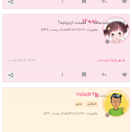
راهبه74
ای خدا، چندسالته ؟ قصدت ازدواجه؟
عضویت: 1403/04/09
تعداد پست: 1348
5
نفر لایک کرده اند ...
1404/04/16
|
00:05
milad26h
چند سالته
استارتر
مدیر
۲۸
عضویت: 1402/11/30
تعداد پست: 599