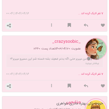
7
نفر لایک کرده اند ...
1404/04/16
|
00:04
_crazysoobic_
چند سالته
عضویت: 1403/04/20
تعداد پست: 2660
ولی من میبرم حتی اگه بدنم ضعیف بشه خسته شم این مسیرو میبرم🌱
بیشتر ببینید
7
نفر لایک کرده اند ...
1404/04/16
|
00:04
جذابجون
خودت نکی بهتره مادری خواهری