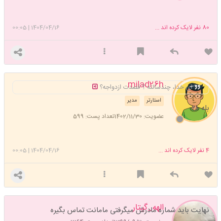
80
نفر لایک کرده اند ...
1404/04/16
|
00:05
milad26h
ای خدا، چندسالته ؟ قصدت ازدواجه؟
استارتر
مدیر
بله ۲۸
عضویت: 1402/11/30
تعداد پست: 599
4
نفر لایک کرده اند ...
1404/04/16
|
00:05
الهه_گیتار
نهایت باید شماره مادرش میگرفتی مامانت تماس بگیره