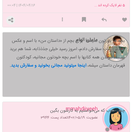
5
نفر لایک کرده اند ...
1404/04/16
|
00:04
مامان الهام
بچه ها باورتون نمیشه! برای بچم از «داستان من» با اسم و عکس
خودش کتاب سفارش دادم، امروز رسید خیلی جذذذابه، شما هم برید
ببینید،
خوندن همه کتابها با اسم بچه خودتون مجانیه، کودکتون
قهرمان داستان میشه،
اینجا میتونید مجانی بخونید و سفارش بدید
.
mmahdiiyeeh
چقدر خوب که می‌خواستیم به کارشون بگین
عضویت: 1402/05/19
تعداد پست: 3944