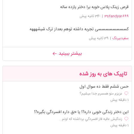
قرص زینک پلاس خوبه برا دختر یازده ساله
3sfandyar899
|
-34 ثانیه پیش
کسسسسسسسسی تجربه داشته توهم بعداز ترک شیشهههه
سفیدبیرنگ
|
39 ثانیه پیش
بیشتر ببینید
تاپیک های به روز شده
حس ششم فقط ده سوال اول
عزیزم منو همسرم جدا میشیم؟
1 دقیقه پیش
این دختر زندگی خوبی داره⁉️ یا حق داره افسردگی بگیره⁉️
زندگيش عاليه فاز افسردگي برداشته كه اونم...
1 دقیقه پیش