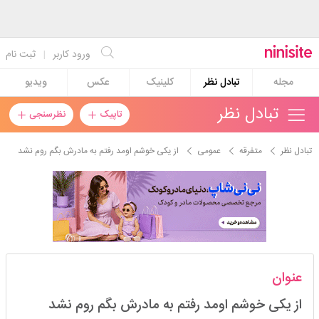
ورود کاربر
|
ثبت نام
مجله
تبادل نظر
کلینیک
عکس
ویدیو
تبادل نظر
تاپیک
نظرسنجی
تبادل نظر
متفرقه
عمومی
از یکی خوشم اومد رفتم به مادرش بگم روم نشد
milad26h
عنوان
استارتر
مدیر
از یکی خوشم اومد رفتم به مادرش بگم روم نشد
عضویت: 1402/11/30
تعداد پست: 599