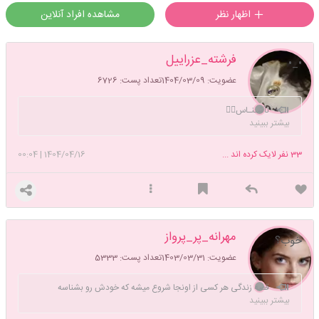
اظهار نظر
مشاهده افراد آنلاین
فرشته_عزراییل
•_•
عضویت: 1404/03/09
تعداد پست: 6726
نآشـنـاس‌🧚‍♀️
بیشتر ببینید
33
نفر لایک کرده اند ...
1404/04/16
|
00:04
مهرانه_پر_پرواز
خوب؟
عضویت: 1403/03/31
تعداد پست: 5333
قصه زندگی هر کسی از اونجا شروع میشه که خودش رو بشناسه
بیشتر ببینید