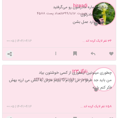
hiraadi
خب باید شماره مادرشون رو می‌گرفتید
عضویت: 1399/11/12
تعداد پست: 4588
می‌دادید به مادرتون
که ایشون وارد عمل بشن
36
نفر لایک کرده اند ...
1404/04/16
|
00:05
نازگل123
چطوری میتونین اینطوری از کسی خوشتون بیاد
عضویت: 1396/05/10
تعداد پست: 74459
من باید جد طرفو در می اوردم تا ببینم سرش به تنش می ارزه بهش
فکر کنم یا نه
258
نفر لایک کرده اند ...
1404/04/16
|
00:05