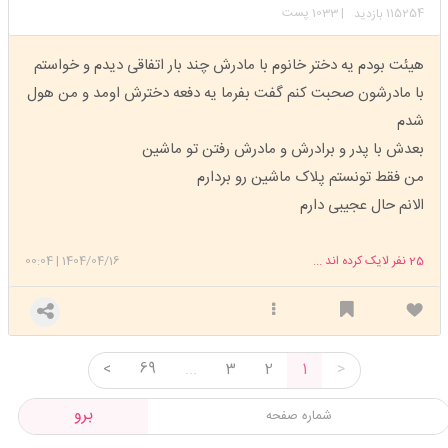
115254
| 1033 پست
بازدید
هیئت بودم یه دختر خانوم با مادرش چند بار اتفاقی دیدم و خواستم
با مادرشون صحبت کنم گفت بفرما یه دفعه دخترش اومد و من هول
شدم
بعدش با پدر و برادرش و مادرش رفتن تو ماشین
من فقط تونستم پلاک ماشین رو بردارم
الانم حال عجیبی دارم
25
نفر لایک کرده اند ...
1404/04/16
|
00:04
<
69
...
3
2
1
>
برو