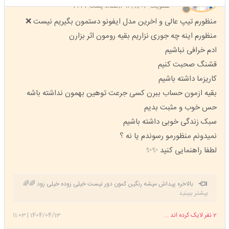
عضویت: 1396/11/02
تعداد پست: 3661
منظورم تیپ عالی و اخرین مدل ایفونو دستمون بگیریم نیست ❌
منظورم اینه چه جوری نزاریم بقیه رومون اثر بزارن
ادم خرافی نباشیم
قشنگ صحبت کنیم
کاریزما داشته باشیم
بقیه ازمون حساب ببرن کسی جرعت توهین بهمون نداشته باشه
حس خوب و مثبت بدیم
سبک زندگی خوبی داشته باشیم
نمیدونم منظورمو رسوندم یا نه ؟
لطفا راهنمایی کنید ✨✨
بالاخره پیداش میشه رنگین کمون دور نیست خیلی زوده خیلی زود 🌈🌈
بیشتر ببینید
🌈🌈🌈 ❌ اگه مخالف نظر منی ریپ نزن من فقط به
استارتر جواب میدم حوصله نظر شمارو ندارم برا خودت نگهدار به دردت میخوره
2
نفر لایک کرده اند ...
1404/04/13
|
11:03
❌ خواهرم و دوستم تعلیق شدن گاهی با این کاربری تاپیک میزنند گاراگاه بازی
در نیار اینجا نه به دروغگو ها جایزه میدن نه به بچه زرنگ هایی مثل تو 😎