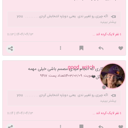
اگه چیزی رو تغییر ندی یعنی دوباره انتخابش کردی . . . . . . . . you
can trust me , I'm a good Witch
بیشتر ببینید
1
نفر لایک کرده اند ...
1404/04/13
|
11:13
good_witch
اینکه روی کاری که انجام میدی مصمم باشی خیلی مهمه
عضویت: 1403/02/09
تعداد پست: 9417
موفق باشی گل❤️
اگه چیزی رو تغییر ندی یعنی دوباره انتخابش کردی . . . . . . . . you
can trust me , I'm a good Witch
بیشتر ببینید
1
نفر لایک کرده اند ...
1404/04/13
|
11:14