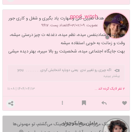
good_witch
برای خودت هدف تعیین کنی و مهارت یاد بگیری و شغل و کاری جور
عضویت: 1403/02/09
تعداد پست: 9417
کنی
این بهت اعتمادبنفس میده، نظم میده، دغدغه ت چیز درستی میشه،
وقت و زمانت به خوبی استفاده میشه
بهت جایگاه اجتماعی میده، شخصیتت رو بالا میبره، بهتر دیده میشی
اگه چیزی رو تغییر ندی یعنی دوباره انتخابش کردی . . . . . . . . you
can trust me , I'm a good Witch
بیشتر ببینید
2
نفر لایک کرده اند ...
1404/04/13
|
11:08
مامان رها کوچولو
۱۵ سال عینک می‌زدم، صبح‌ها دنبال عینک می‌گشتم، تو مهمونی‌ها