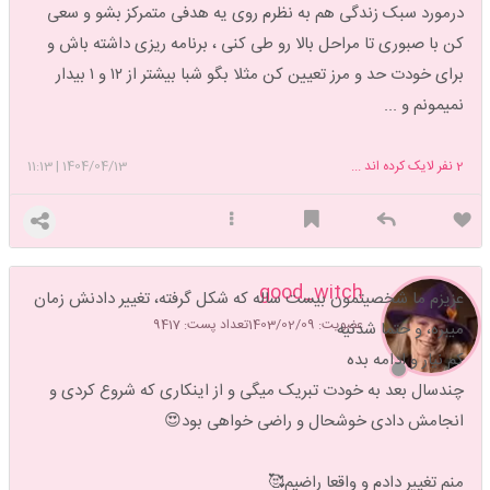
درمورد سبک زندگی هم به نظرم روی یه هدفی متمرکز بشو و سعی
کن با صبوری تا مراحل بالا رو طی کنی ، برنامه ریزی داشته باش و
برای خودت حد و مرز تعیین کن مثلا بگو شبا بیشتر از ۱۲ و ۱ بیدار
نمیمونم و ...
2
نفر لایک کرده اند ...
1404/04/13
|
11:13
good_witch
عزیزم ما شخصیتمون بیست ساله که شکل گرفته، تغییر دادنش زمان
عضویت: 1403/02/09
تعداد پست: 9417
میبره، و حتما شدنیه
کم نیار و ادامه بده
چندسال بعد به خودت تبریک میگی و از اینکاری که شروع کردی و
انجامش دادی خوشحال و راضی خواهی بود😍
منم تغییر دادم و واقعا راضیم🥰