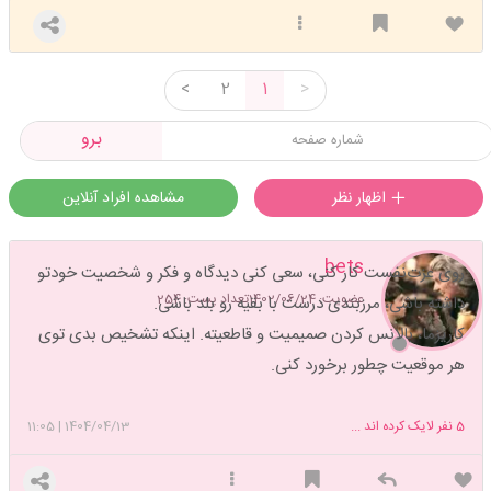
<
2
1
>
برو
اظهار نظر
مشاهده افراد آنلاین
bets
روی عزت‌نفست کار کنی، سعی کنی دیدگاه و فکر و شخصیت خودتو
عضویت: 1402/06/24
تعداد پست: 254
داشته باشی، مرزبندی درست با بقیه رو بلد باشی.
کاریزما، بالانس کردن صمیمیت و قاطعیته. اینکه تشخیص بدی توی
هر موقعیت چطور برخورد کنی.
5
نفر لایک کرده اند ...
1404/04/13
|
11:05