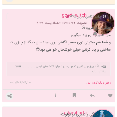
good_witch
چقدر آگاهی دارین🥲💕
عضویت: 1403/02/09
تعداد پست: 9417
لطف داری عزیزم😘
من هنوزم دارم یاد میگیرم
و شما هم میتونی توی مسیر اگاهی بری، چندسال دیگه از چیزی که
ساختی و یاد گرفتی خیلی خوشحال خواهی بود😍
اگه چیزی رو تغییر ندی یعنی دوباره انتخابش کردی . . . . . . . . you
can trust me , I'm a good Witch
بیشتر ببینید
1
نفر لایک کرده اند ...
1404/04/13
|
11:20
adambarfii
بنظرم پاکیزگی و تمیزی تو اولویته