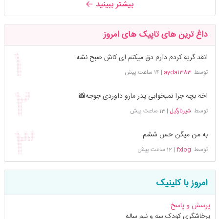
بیشتر ببینید
داغ ترین های تاپیک های امروز
انقد گریه کردم دارم دق میکنم ای کاش صبح نشه
توسط
ayda1383
|
14 ساعت پیش
اخه بچه جرا نمیخوابی پدر مارو داوردی جوجه📸
توسط
شیرنارگیل
|
13 ساعت پیش
به من میگن حس ششم
توسط
fxlog
|
12 ساعت پیش
امروز با کلینیک
پرسش و پاسخ
پرخاشگری کودک سه و نیم ساله