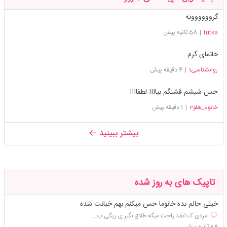
گروووووونه
tutka
|
58 ثانیه پیش
خانمای گرم
روانشناسی1
|
4 دقیقه پیش
حس شیشم قشنگم بیاااا لطفاااا
خانوم_هلو2
|
1 دقیقه پیش
بیشتر ببینید
تاپیک های به روز شده
خیلی حالم بده خانوما حس میکنم بهم خیانت شده
مردی ک انقد راحت میگه طلاق بگیر ی ریگی ب...
28 ثانیه پیش