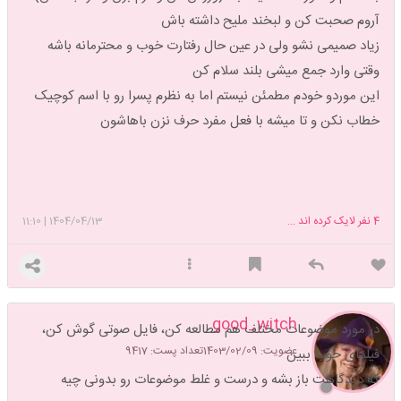
آروم صحبت کن و لبخند ملیح داشته باش
زیاد صمیمی نشو ولی در عین حال رفتارت خوب و محترمانه باشه
وقتی وارد جمع میشی بلند سلام کن
این موردو خودم مطمئن نیستم اما به نظرم پسرا رو با اسم کوچیک
خطاب نکن و تا میشه با فعل مفرد حرف نزن باهاشون
4
نفر لایک کرده اند ...
1404/04/13
|
11:10
good_witch
در مورد موضوعات مختلف هم مطالعه کن، فایل صوتی گوش کن،
عضویت: 1403/02/09
تعداد پست: 9417
فیلمای خوب ببین
که دیدگاهت باز بشه و درست و غلط موضوعات رو بدونی چیه