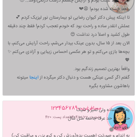
نگران خط عینک بودم و آرایش چشمم درست درنمی‌اومد… 🥺
واقعاً خسته شده بودم! 😩💔
تا اینکه پیش دکتر کیوان رضایی تو بیمارستان نور لیزیک کردم 💕
عملش انقدر ساده و راحت بود که خودم تعجب کردم! فقط چند دقیقه
طول کشید و اصلاً درد نداشت 😍
الان بعد از ۱۵ سال، بدون عینک بیدار می‌شم، راحت آرایش می‌کنم، با
بچه‌ها بازی می‌کنم و تو هر عکسی احساس زیبایی و آزادی می‌کنم ✨
💖
واقعاً بهترین تصمیم زندگیم بود.
گفتم اگر کسی عینکی هست و دنبال دکتر میگرده از
اینجا
میتونه
باهاشون مشاوره بگیره
مسافرغریب123456789
یه تیپ ساده ولی تمیز و شیک
عضویت: 1404/01/22
تعداد پست: 420
حجاب در حد عرف جامعه مثل شال
بوی خوب
به اندام و صورتت اهمیت بده(ورزش کن و کرم بزن و مراقبت کن)