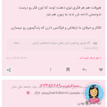
هروقت هم هر فکری توی ذهنت اومد که اون فکر رو درست
ندونستی ادامه ش نده، به زبون هم نیار
افکار و حرفای ما ارتعاش و فرکانس دارن که زندگیمون رو میسازن
اگه چیزی رو تغییر ندی یعنی دوباره انتخابش کردی . . . . . . . . you
can trust me , I'm a good Witch
بیشتر ببینید
2
نفر لایک کرده اند ...
1404/04/13
|
11:10
مسافرغریب123456789
یه تیپ ساده ولی تمیز و شیک حجاب در حد عرف جامعه مثل شال
عضویت: 1404/01/22
تعداد پست: 420
بوی خوببه اندام و صورتت اهمیت بده(ورزش کن و ...
اینا ظاهری بودن