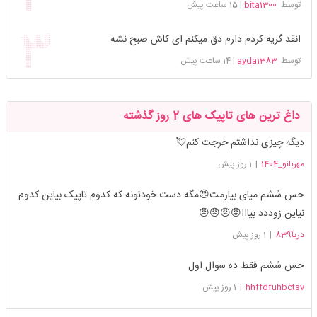
توسط
bita1300
|
15 ساعت پیش
انقد گریه کردم دارم دق میکنم ای کاش صبح نشه
توسط
ayda1383
|
14 ساعت پیش
داغ ترین های تاپیک های 2 روز گذشته
دیگه چیزی نداشتم خرجت کنم💘
مهربانو_1404
|
1 روز پیش
حس ششم میای بیارمت😠مگه دست خودتونه که کدوم تاپیک بیاین کدوم
نیاین زوددد بیااا😡😠😠😠
دریآ839
|
1 روز پیش
حس ششم فقط ده سوال اول
hhffdfuhbctsv
|
1 روز پیش