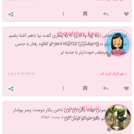
shokofehay_kavir
اولین مرحلش اینه زود وا ندی، تا یه پسری گفت بیا باهم آشنا بشیم
عضویت: 1403/03/26
تعداد پست: 2110
سریع شمارتو ندی. بیشترین جذابیت دختر تو نحوه رفتار با جنس
مخالفشه. هرچقدر خوددارتر با جذبه تر
0
نفر لایک کرده اند ...
1404/04/13
|
11:17
اشرشیاکلایبدبخت
اینجا تهش بتونن بهت بگن ژل بزن ناخن بکار دوست پسر پولدار
عضویت: 1404/02/13
تعداد پست: 16512
پیدا کن خودتو بگیر خودتو لوس کن