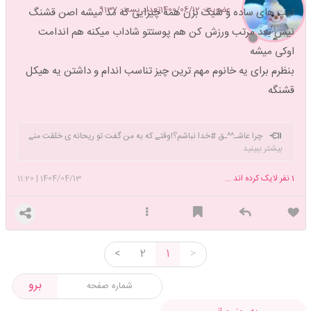
عضویت: 1400/06/12
تعداد پست: 9137
تیپ های ساده و شیک بزن همه چیزایی که مد میشه اصن قشنگ
نیس بعد مرتب ورزش کن هم پوستتو شاداب میکنه هم اندامت
اوکی میشه
بنظرم برای یه خانوم مهم ترین چیز تناسب اندام و داشتن یه هیکل
قشنگه
چرا عاشـ^^ـق #خدا نباشم؟!وقتے که به من گفت تو ریحانه ی خلقت منے
بیشتر ببینید
❤️ ️🏋‍♀️Pilates🏋‍♀️bodybuilding
1
نفر لایک کرده اند ...
1404/04/13
|
11:20
<
2
1
>
برو