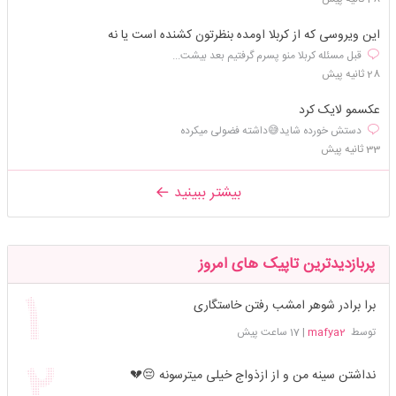
این ویروسی که از کربلا اومده بنظرتون کشنده است یا نه
قبل مسئله کربلا منو پسرم گرفتیم بعد بیشت...
28 ثانیه پیش
عکسمو لایک کرد
دستش خورده شاید😅داشته فضولی میکرده
33 ثانیه پیش
بیشتر ببینید
پربازدیدترین تاپیک های امروز
برا برادر شوهر امشب رفتن خاستگاری
توسط
mafya2
|
17 ساعت پیش
نداشتن سینه من و از ازذواج خیلی میترسونه 😔💔