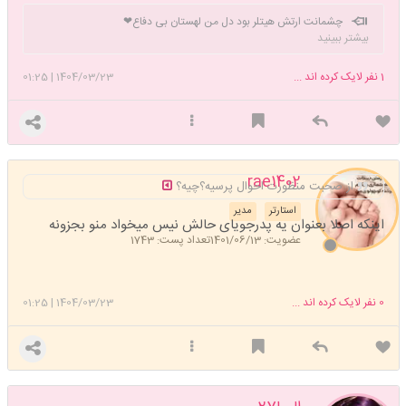
چشمانت ارتش هیتلر بود دل من لهستان بی دفاع❤
بیشتر ببینید
1
نفر لایک کرده اند ...
1404/03/23
|
01:25
rae1402
از صحبت منظورت احوال پرسیه؟چیه؟
استارتر
مدیر
اینکه اصلا بعنوان یه پدرجویای حالش نیس میخواد منو بجزونه
عضویت: 1401/06/13
تعداد پست: 1743
0
نفر لایک کرده اند ...
1404/03/23
|
01:25