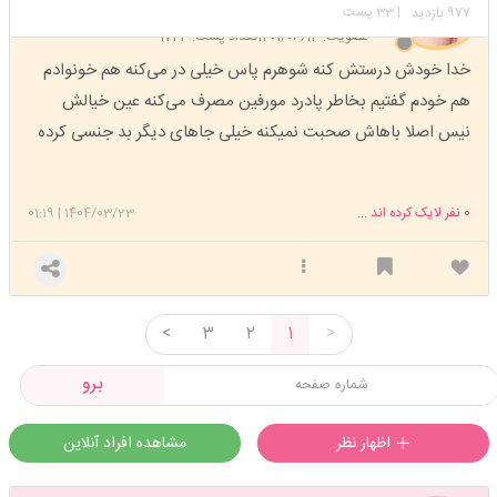
استارتر
مدیر
977
| 33 پست
بازدید
عضویت: 1401/06/13
تعداد پست: 1743
خدا خودش درستش کنه شوهرم پاس خیلی در می‌کنه هم خونوادم
هم خودم گفتیم بخاطر پادرد مورفین مصرف می‌کنه عین خیالش
نیس اصلا باهاش صحبت نمیکنه خیلی جاهای دیگر بد جنسی کرده
0
نفر لایک کرده اند ...
1404/03/23
|
01:19
<
3
2
1
>
برو
اظهار نظر
مشاهده افراد آنلاین