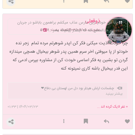
ذوقعلی
بابا من خودم ازین مارس عذاب میکشم براهمون باباشو در جریان
عضویت: 1403/08/05
تعداد پست: 5778
گذاشتیم خدالعنش کنه که اینقدر بیخیاله مادر ...
چرا خودت اذیت میکنی فکر کن اپدر شوهرتم مرده تمام زجر نده
خودتو از پا میوفتی اخر سرم همین پدر شوهر بیخیال همچی میندازه
گردن تو بشین یه فکر اساسی خودت کن از مشاوره بپرس ادمی که
این فدر بیخیال باشه کاری نمیتونه کنه
چشمانت ارتش هیتلر بود دل من لهستان بی دفاع❤
بیشتر ببینید
0
نفر لایک کرده اند ...
1404/03/23
|
01:33