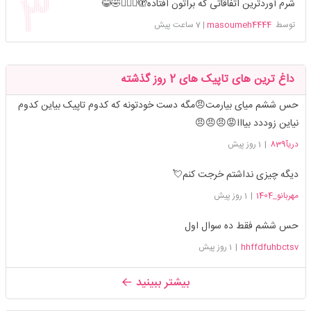
شرم آوردترین اتفاقاتی که براتون افتاده🫣🤦🏻‍♀️🤣😂
توسط
masoumeh4444
|
7 ساعت پیش
داغ ترین های تاپیک های 2 روز گذشته
حس ششم میای بیارمت😠مگه دست خودتونه که کدوم تاپیک بیاین کدوم
نیاین زوددد بیااا😡😠😠😠
دریآ839
|
1 روز پیش
دیگه چیزی نداشتم خرجت کنم💘
مهربانو_1404
|
1 روز پیش
حس ششم فقط ده سوال اول
hhffdfuhbctsv
|
1 روز پیش
بیشتر ببینید