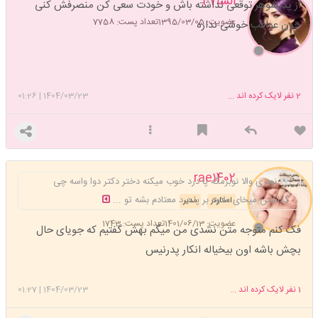
السا27
از پدرشوهر توقعی نداشته باش و خودت سعی کن منصرفش کنی
عضویت: 1395/03/05
تعداد پست: 7758
چون عواقب خوشی نداره
2
نفر لایک کرده اند ...
1404/03/23
|
01:26
rae1402
نوبری والا نوبرمگه پا درد خوب میکنه دختر دکتر دوا واسه چی
گذاشتن میخای علاوه بر پا درد معتادم بشه تو ...
استارتر
مدیر
عضویت: 1401/06/13
تعداد پست: 1743
فک کنم متوجه متن نشدی من میگم بهش گفتیم که جویای حال
بچش باشه اون بیخیاله انکار پدرنیس
1
نفر لایک کرده اند ...
1404/03/23
|
01:27