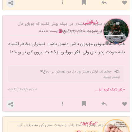
ذوقعلی
فک کنم متوجه متن نشدی من میگم بهش گفتیم که جویای حال
عضویت: 1403/08/05
تعداد پست: 5778
بچش باشه اون بیخیاله انکار پدرنیس
خب همه نمیتونن مهربون باشن دلسوز باشن نمیتونی بخاطر اشتباه
بقیه خودت زجر بدی ولی فکر مورفین از ذهنت بیرون کن تو رو خدا
چشمانت ارتش هیتلر بود دل من لهستان بی دفاع❤
بیشتر ببینید
0
نفر لایک کرده اند ...
1404/03/23
|
01:28
rae1402
از پدرشوهر توقعی نداشته باش و خودت سعی کن منصرفش کنی