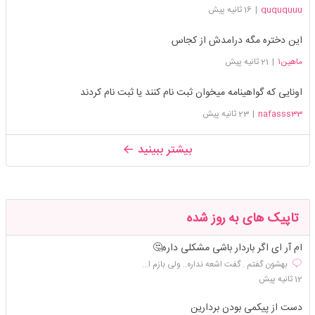
quququuu
|
16 ثانیه پیش
این دختره مگه درامدش از کجاس
ماهین۱
|
21 ثانیه پیش
اونایی که گواهینامه میخوان ثبت نام کنند یا ثبت نام کردند
nafasss33
|
23 ثانیه پیش
بیشتر ببینید
تاپیک های به روز شده
ام آر ای اگر باردار باشی مشکلی داره🤔
بهشون گفتم . گفت اشعه نداره.. ولی بازم ا...
12 ثانیه پیش
دست از پیکمی بودن بردارین