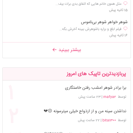
مثل همون خانم هایی که اتفاق بدی برات بیف...
15 ثانیه پیش
شوهر خواهر شوهر بی‌ناموس
فیلم ابلغ و بزاره باشوهرش ببینه آخرش بگه...
16 ثانیه پیش
بیشتر ببینید
پربازدیدترین تاپیک های امروز
برا برادر شوهر امشب رفتن خاستگاری
توسط
mafya2
|
23 ساعت پیش
نداشتن سینه من و از ازذواج خیلی میترسونه 😔💔
توسط
bita1300
|
22 ساعت پیش