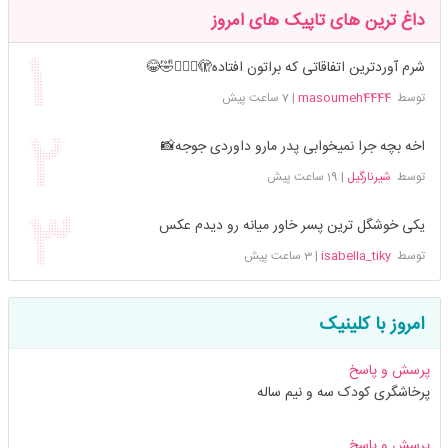
داغ ترین های تاپیک های امروز
شرم آوردترین اتفاقاتی که براتون افتاده🫣🤦🏻‍♀️🤣😂
توسط
masoumeh4444
|
7 ساعت پیش
اخه بچه جرا نمیخوابی پدر مارو داوردی جوجه📸
توسط
شیرنارگیل
|
19 ساعت پیش
یکی خوشگل ترین پسر خاور میانه رو دیدم عکس
توسط
isabella_tiky
|
3 ساعت پیش
امروز با کلینیک
پرسش و پاسخ
پرخاشگری کودک سه و نیم ساله
پرسش و پاسخ