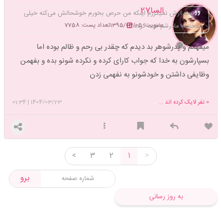
السا27
بخداازش نمیگزرم اینکه من حرص بخورم خوشحالش می‌کنه خیلی
عضویت: 1395/03/05
تعداد پست: 7758
بدحنسه مادرشم فوت کرده
میفهمم و پدرشوهر بد دیدم که چقدر بی رحم و ظالم بوده اما
بسپارشون به خدا که جواب کارای کرده و نکرده شونو بده و بفهمن
وظایفی داشتن و خودشونو به نفهمی زدن
0
نفر لایک کرده اند ...
1404/03/23
|
01:34
<
3
2
1
>
برو
به روز رسانی