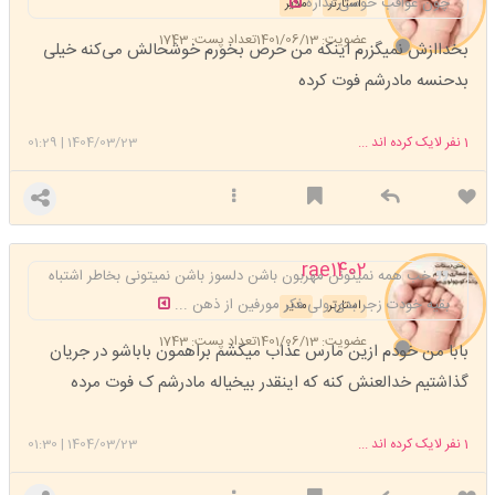
چون عواقب خوشی نداره
استارتر
مدیر
عضویت: 1401/06/13
تعداد پست: 1743
بخداازش نمیگزرم اینکه من حرص بخورم خوشحالش می‌کنه خیلی
بدحنسه مادرشم فوت کرده
1
نفر لایک کرده اند ...
1404/03/23
|
01:29
rae1402
خب همه نمیتونن مهربون باشن دلسوز باشن نمیتونی بخاطر اشتباه
بقیه خودت زجر بدی ولی فکر مورفین از ذهن ...
استارتر
مدیر
عضویت: 1401/06/13
تعداد پست: 1743
بابا من خودم ازین مارس عذاب میکشم براهمون باباشو در جریان
گذاشتیم خدالعنش کنه که اینقدر بیخیاله مادرشم ک فوت مرده
1
نفر لایک کرده اند ...
1404/03/23
|
01:30