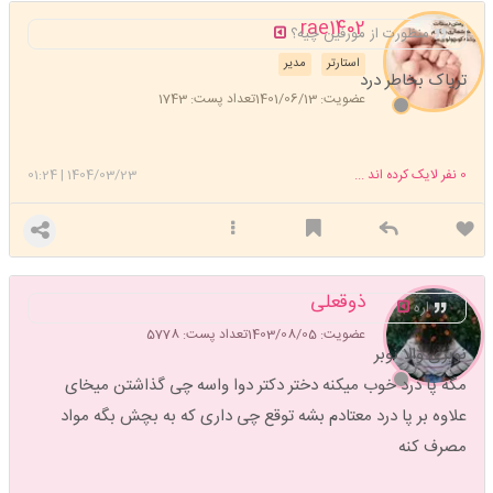
rae1402
منظورت از مورفین چیه؟
استارتر
مدیر
تریاک بخاطر درد
عضویت: 1401/06/13
تعداد پست: 1743
0
نفر لایک کرده اند ...
1404/03/23
|
01:24
ذوقعلی
اره
عضویت: 1403/08/05
تعداد پست: 5778
نوبری والا نوبر
مگه پا درد خوب میکنه دختر دکتر دوا واسه چی گذاشتن میخای
علاوه بر پا درد معتادم بشه توقع چی داری که به بچش بگه مواد
مصرف کنه