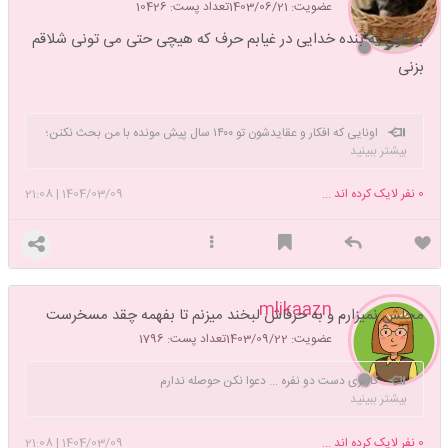
عضویت: 1403/06/21
تعداد پست: 10426
به قول یه بنده خدایی در غیابم حرف که هیچی حتی می تونی شلاقم
بزنی
اونایی که افکار و عقایدشون تو ۱۴۰۰ سال پیش مونده با من بحث نکنن؛
بیشتر ببینید
چون اون موقع گوشی و نت نبوده، اگه حرفی داری سوار شترت شو و بیا بهم بگو!
0
نفر لایک کرده اند ...
1404/03/09
|
21:08
mlikaazn
محلش نمیزارم و به حرفاش لبخند میزنم تا بفهمه چقد مسخرست
عضویت: 1403/09/22
تعداد پست: 1796
کاربری دست دو نفره ... دعوا نکن حوصله ندارم
بیشتر ببینید
0
نفر لایک کرده اند ...
1404/03/09
|
21:08