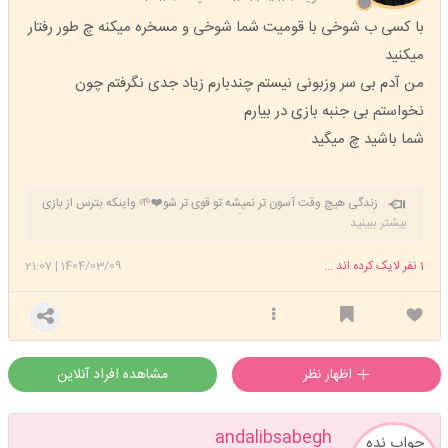
با کسی ب شوخی با قومیت شما شوخی و مسخره میکنه چ طور رفتار
میکنید
من آدم بی سر وزبونی نیستم چندبارم زیاد جدی نگرفتم چون
نخواستم بی جنبه بازی در بیارم
شما باشید چ میگید
زندگی هیچ وقت آسون تر نمیشه تو قوی تر شو❤️🌱 واینکه بترس از بازی
که فکر میکنی توش برنده ای👍
بیشتر ببینید
1
نفر لایک کرده اند ...
1404/03/09
|
21:07
اظهار نظر
مشاهده افراد آنلاین
andalibsabegh
جواب نده