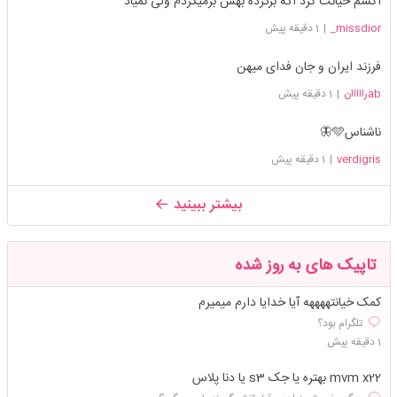
اکسم خیانت کرد اگه برگرده بهش برمیگردم ولی نمیاد
missdior_
|
1 دقیقه پیش
فرزند ایران و جان فدای میهن
abرااااان
|
1 دقیقه پیش
ناشناس🩵🦋
verdigris
|
1 دقیقه پیش
بیشتر ببینید
تاپیک های به روز شده
کمک خیانتههههه آیا خدایا دارم میمیرم
تلگرام بود؟
1 دقیقه پیش
mvm x22 بهتره یا جک s3 یا دنا پلاس