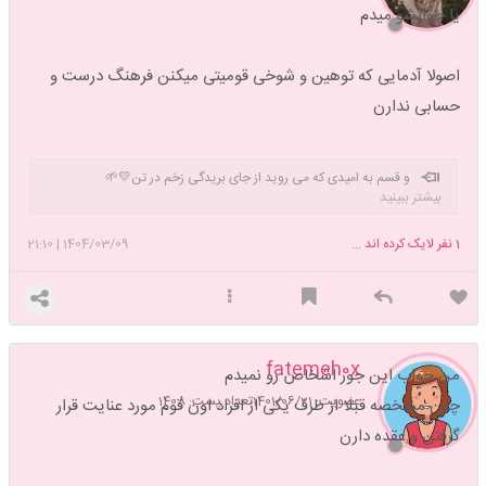
یا جوابشو میدم
اصولا آدمایی که توهین و شوخی قومیتی میکنن فرهنگ درست و
حسابی ندارن
و قسم به امیدی که می روید از جای بریدگی زخم در تن💛🌱
بیشتر ببینید
1
نفر لایک کرده اند ...
1404/03/09
|
21:10
fatemeh0x
من جواب این جور اشخاص رو نمیدم
عضویت: 1401/06/21
تعداد پست: 1408
چون مشخصه قبلا از طرف یکی از افراد اون قوم مورد عنایت قرار
گرفتن و عقده دارن