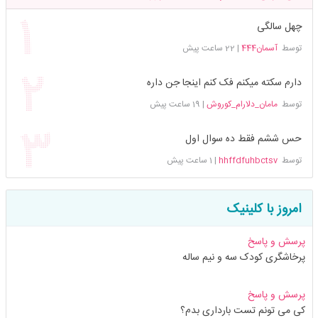
چهل سالگی
توسط
آسمان444
|
22 ساعت پیش
دارم سکته میکنم فک کنم اینجا جن داره
توسط
مامان_دلارام_کوروش
|
19 ساعت پیش
حس ششم فقط ده سوال اول
توسط
hhffdfuhbctsv
|
1 ساعت پیش
امروز با کلینیک
پرسش و پاسخ
پرخاشگری کودک سه و نیم ساله
پرسش و پاسخ
کی می تونم تست بارداری بدم؟