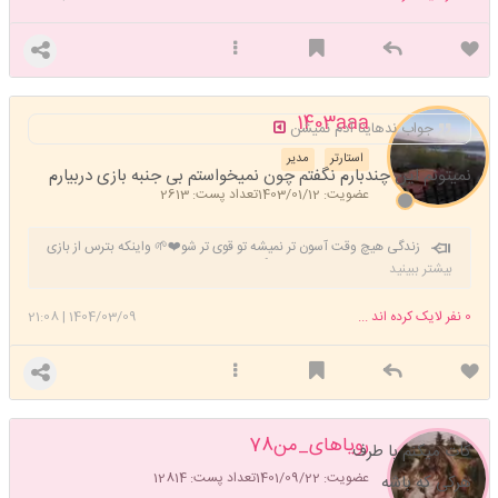
1403aaa
جواب ندهاینا آدم نمیشن
استارتر
مدیر
نمیتونم این چندبارم نگفتم چون نمیخواستم بی جنبه بازی دربیارم
عضویت: 1403/01/12
تعداد پست: 2613
زندگی هیچ وقت آسون تر نمیشه تو قوی تر شو❤️🌱 واینکه بترس از بازی
که فکر میکنی توش برنده ای👍
بیشتر ببینید
0
نفر لایک کرده اند ...
1404/03/09
|
21:08
رویاهای_من78
کات میکنم با طرف
عضویت: 1401/09/22
تعداد پست: 12814
هرکی که باشه