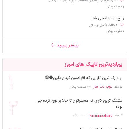
میگن خرجش زیاده و قطعاتش گرونه راس میگن؟...
1 دقیقه پیش
روح مهسا امینی شاد
خجالت بکش بیشعور
1 دقیقه پیش
بیشتر ببینید
پربازدیدترین تاپیک های امروز
از دارک ترین کارایی که اقوامتون کردن بگین🌚😂
توسط
بلوپ_نت_نیاز
|
22 ساعت پیش
قشنگ ترین کاری که همسرتون تا حالا براتون کرده چی
بوده
توسط
yasnaaaakord
|
1 روز پیش