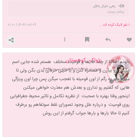
زهی خیال باطل
بیشتر ببینید
1
نفر لایک کرده اند ...
1404/03/09
|
21:10
پژواک_کوهستان
خودم اصالتا از چند طایفه و قومیت مختلف هستم شده جایی اسم
عضویت: 1402/09/15
تعداد پست: 6391
یکیش رو بیارن و مسخره کنن و یا خیلی حرفای بدی بگن ولی تا
میگم منم یه رگم از اون قومیته‌ با تعجب میگن پس چرا اون ویژگی
هایی که گفتیم رو نداری و بعدش هم معذرت خواهی میکنن
اینجور وقتا بهتره با صحبت از نظریه تکامل و تاثیر محیط جغرافیایی
روی قومیت و درباره علل وجود تصورای‌ غلط سوتفاهم رو برطرف
کنیم تا حالا بارها و بارها جواب گرفتم از این روش