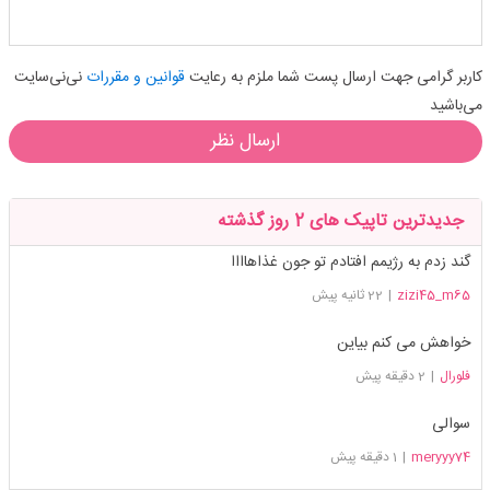
کاربر گرامی جهت ارسال پست شما ملزم به رعایت
قوانین و مقررات
نی‌نی‌سایت
می‌باشید
ارسال نظر
جدیدترین تاپیک های 2 روز گذشته
گند زدم به رژیمم افتادم تو جون غذاهاااا
zizi45_m65
|
22 ثانیه پیش
خواهش می کنم بیاین
فلورال
|
2 دقیقه پیش
سوالی
meryyy74
|
1 دقیقه پیش