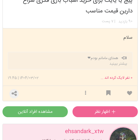
پیج یا یایت برای خرید اسباب بازی فکری سراغ
عضویت: 1399/09/26
تعداد پست: 20908
دارین قیمت مناسب
90
| 7 پست
بازدید
سلام
همتای مامانم بودم❤
بیشتر ببینید
0
نفر لایک کرده اند ...
1404/03/02
|
19:45
اظهار نظر
مشاهده افراد آنلاین
ehsandark_xtw
ترب عالیه