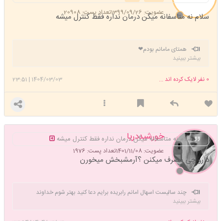
عضویت: 1399/09/26
تعداد پست: 20908
سلام نه متاسفانه میگن درمان نداره فقط کنترل میشه
همتای مامانم بودم❤
بیشتر ببینید
0
نفر لایک کرده اند ...
1404/03/03
|
23:51
خورشیددریا
سلام نه متاسفانه میگن درمان نداره فقط کنترل میشه
عضویت: 1401/11/08
تعداد پست: 1976
دارو چی مصرف میکنن ؟آرمشبخش میخورن
چند سالیست اسهال امانم رابریده برایم دعا کنید بهتر شوم خداوند
بیشتر ببینید
نگهدارتان