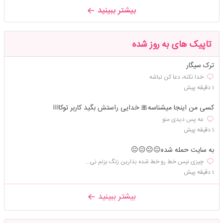
بیشتر ببینید
تاپیک های به روز شده
ترک سیگار
خدا نکنه، دعا کن نباشه
1 دقیقه پیش
کسی من اینجا میشناسه🎀 خدایی راستش بگید کاربر توکاااا
عه پس دیدی منو
1 دقیقه پیش
به سایت حمله شده😐😐😐😐
چیزی نیس خط رو خط شده بذارین زنگ بزنم نی...
1 دقیقه پیش
بیشتر ببینید