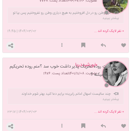
عضویت: 1403/07/26
تعداد پست: 7748
مهر وطن رو در دل افروختیم به هیچ دیاری وطن رو نفروختیم پس بیا تو
بیشتر ببینید
این مسیر تاریک بتونیم روشنی و افتخار تاریخ بمونیم:)
0
نفر لایک کرده اند ...
1404/03/02
|
19:45
خورشیددریا
عزیزم برادرت روده تحربک پذیر داشت خوب سد ؟منم روده تحریکیم
عضویت: 1401/11/08
تعداد پست: 1976
دورنافم درد میکنه ؟
چند سالیست اسهال امانم رابریده برایم دعا کنید بهتر شوم خداوند
بیشتر ببینید
نگهدارتان
0
نفر لایک کرده اند ...
1404/03/03
|
23:17