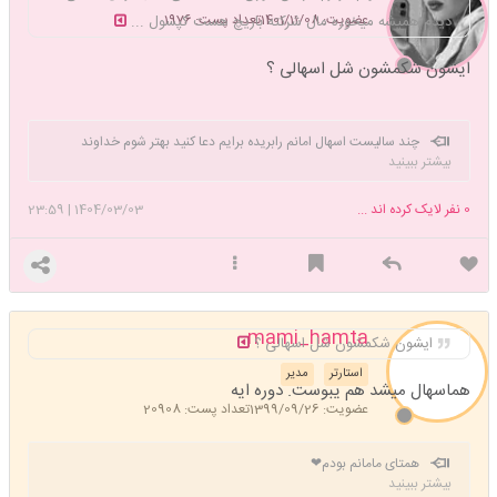
عضویت: 1401/11/08
تعداد پست: 1976
دیدم همیشه میخوره مال شرکته باریچ هست کپسول ...
ایشون شکمشون شل اسهالی ؟
چند سالیست اسهال امانم رابریده برایم دعا کنید بهتر شوم خداوند
بیشتر ببینید
نگهدارتان
0
نفر لایک کرده اند ...
1404/03/03
|
23:59
mami_hamta
ایشون شکمشون شل اسهالی ؟
استارتر
مدیر
هماسهال میشد هم یبوست. دوره ایه
عضویت: 1399/09/26
تعداد پست: 20908
همتای مامانم بودم❤
بیشتر ببینید