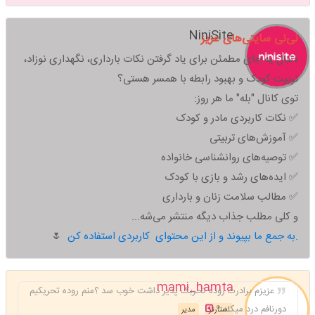
NiniSite
نی‌نی سایتی‌های عزیز
دنبال یه جای مطمئن برای یاد گرفتن نکات بارداری، نگهداری نوزاد،
تربیت کودک و بهبود رابطه با همسر هستی؟
توی کانال "بله" ما هر روز:
✅ نکات کاربردی مادر و کودک
✅ آموزش‌های تربیتی
✅ توصیه‌های روانشناسی خانواده
✅ ایده‌های رشد و بازی با کودک
✅ مطالب سلامت زنان و بارداری
و کلی مطلب جذاب دیگه منتشر می‌شه...
به جمع ما بپیوند و از این محتوای کاربردی استفاده کن.
🌷
mami_hamta
عزیزم برادرت روده تحربک پذیر داشت خوب سد ؟منم روده تحریکیم
دورنافم درد میکنه ؟
استارتر
مدیر