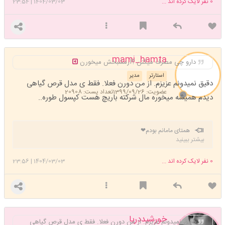
0
نفر لایک کرده اند ...
1404/03/03
|
23:54
mami_hamta
دارو چی مصرف میکنن ؟آرمشبخش میخورن
استارتر
مدیر
دقیق نمیدونم عزیزم. از من دورن فعلا. فقط ی مدل قرص گیاهی
عضویت: 1399/09/26
تعداد پست: 20908
دیدم همیشه میخوره مال شرکته باریچ هست کپسول طوره..
همتای مامانم بودم❤
بیشتر ببینید
0
نفر لایک کرده اند ...
1404/03/03
|
23:56
خورشیددریا
دقیق نمیدونم عزیزم. از من دورن فعلا. فقط ی مدل قرص گیاهی