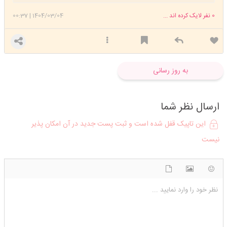
0
نفر لایک کرده اند ...
1404/03/04
|
00:37
به روز رسانی
ارسال نظر شما
این تاپیک قفل شده است و ثبت پست جدید در آن امکان پذیر
نیست
شکلک ها
آپلود فایل
اضافه کردن تصویر
نظر خود را وارد نمایید ...