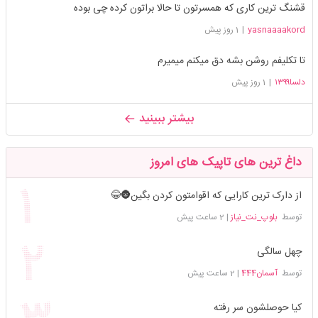
قشنگ ترین کاری که همسرتون تا حالا براتون کرده چی بوده
yasnaaaakord
|
1 روز پیش
تا تکلیفم روشن بشه دق میکنم میمیرم
دلسا۱۳۹۹
|
1 روز پیش
بیشتر ببینید
داغ ترین های تاپیک های امروز
از دارک ترین کارایی که اقوامتون کردن بگین🌚😂
توسط
بلوپ_نت_نیاز
|
2 ساعت پیش
چهل سالگی
توسط
آسمان444
|
2 ساعت پیش
کیا حوصلشون سر رفته