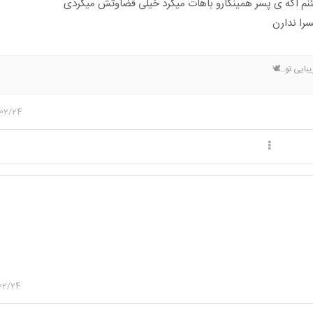
نم اگه ی پسر همینکارو باهات میکرد خیلی قضاوتش میکردی
را ندارن
بایی تو..🕊️
02/24
02/24