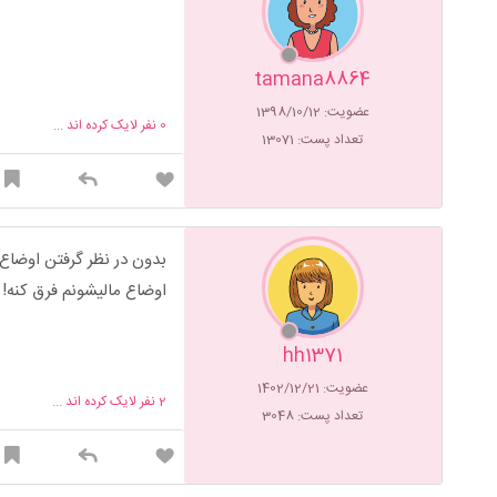
tamana8864
عضویت: 1398/10/12
0
نفر لایک کرده اند ...
تعداد پست: 13071
بدون در نظر گرفتن اوضاع 
اوضاع مالیشونم فرق کنه!
hh1371
عضویت: 1402/12/21
2
نفر لایک کرده اند ...
تعداد پست: 3048