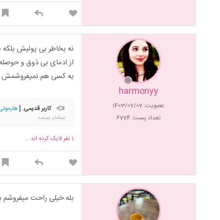
نه بخاطر بی پولیش بلکه
از ادمای بی ذوق و حوصله 
به کسی هم نمیفروشمش 
harmonyy
عضویت: 1403/07/07
کاربر قدیمی. [
هارمونی
بیشتر ببینید
تعداد پست: 6774
هنوزبا همان موهاي درهم و 
من پري كوچك غمگيني را مي
1
نفر لایک کرده اند ...
كوچك غمگيني كه شب از يك ب
بله خیلی راحت میفروشم ب