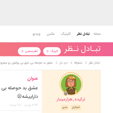
ویدیو
عکس
کلینیک
تبادل نظر
مجله
تبـادل نـظر
نظرسنجی
تاپیک
ه پسر عاشق😍 که سی میلیارد کل داراییشه😫
درد دل
متفرقه
تبادل نظر
عنوان
 که سی میلیارد کل
داراییشه😫
ترکیده_هزارمینبار
| 18 پست
384
بازدید
مدیر
استارتر