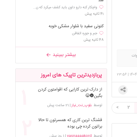
شد
واچکار کنه دارو داون باید کشف میکرد که ن...
41 ثانیه پیش
کتونی سفید با شلوار مشکی خوبه
جم و جوره اتفاقن
48 ثانیه پیش
بیشتر ببینید
لوات
 لطفا دعا
پربازدیدترین تاپیک های امروز
23:56
|
140
از دارک ترین کارایی که اقوامتون کردن
بگین🌚😂
توسط
بلوپ_نت_نیاز
|
21 ساعت پیش
<
2
قشنگ ترین کاری که همسرتون تا حالا
براتون کرده چی بوده
توسط
yasnaaaakord
|
1 روز پیش