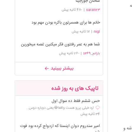
سخنان جورجینا
ه
saran23
|
-48 ثانیه پیش
خانم ها برای همسرتون باکره بودن مهم بود
nigl
|
17 ثانیه پیش
شما هم به عمر رفتتون فکر میکنین غصه میخورین
بارانم_1369
|
-26 ثانیه پیش
بیشتر ببینید
تاپیک های به روز شده
حس ششم فقط ده سوال اول
اره خیلی پررو هست واقعا😂یعنی دوباره دوس...
34 ثانیه پیش
امیر سندروم دوان اینستا که ازدواج کرده بود فوت
شه و