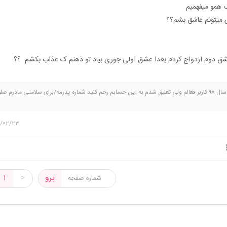
 همو میفهمیم
 میتونم عاشق بشم؟؟
عشق دوم ازدواج کردم بعدا عشق اولی جوری بیاد تو ذهنم ک عذاب بکشم ؟؟
کاربر جدید نیستم ❌️از سال ۹۸ کاربر فعالم ولی تعلیق شدم به این حسابم رحم کنید شماره پدرمه/برای سلامتی مادرم ص
ی و احمد پلارک عشقای منن تورجی زاده نوید صفری یه صلوات براشون بفرستید/ برای ازدواج من
4/02/23
برو
1
>