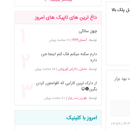
 پلک بالا
داغ ترین های تاپیک های امروز
چهل سالگی
توسط
آسمان444
|
21 ساعت پیش
دارم سکته میکنم فک کنم اینجا جن
داره
توسط
مامان_دلارام_کوروش
|
18 ساعت پیش
 بود بزار
از دارک ترین کارایی که اقوامتون کردن
بگین🌚😂
توسط
بلوپ_نت_نیاز
|
20 ساعت پیش
امروز با کلینیک
23:58
|
140