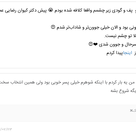
و پف و گودی زیر چشمم واقعا کلافه شده بودم 😭 پیش دکتر کیوان رضایی عمل
ونی بود و الان خیلی جوون‌تر و شاداب‌تر شدم 😍
لا تو چشم نیست.
 سرحال و جوون شدی ❤️😍
ز
اینجا
پیدا کردم
خاب نکن من یه بار کردم با اینکه شوهرم خیلی پسر خوبی بود ولی همین انتخاب سخت
یگه شروع بشه
یک❌
4/02/23