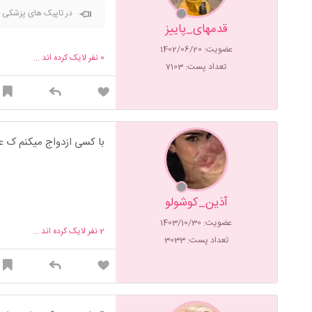
در تاپیک های پزشکی س
قدمهای_پاییز
عضویت: 1402/06/20
0
نفر لایک کرده اند ...
تعداد پست: 7103
با کسی ازدواج میکنم ک ع
آذین_کوشولو
عضویت: 1403/10/30
2
نفر لایک کرده اند ...
تعداد پست: 3033