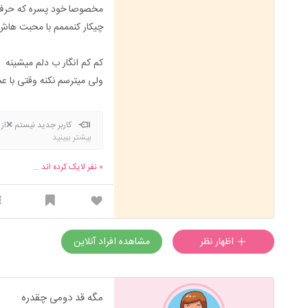
مخصوصا خود پسره که حرف
چیکار کنمممم با محبت هاش
کم کم انگار ب دلم میشینه
ولی میترسم نکنه وقتی با 
بیشتر ببینید
بفرستید❤️/شهید ابراهیم هاد
کنید
0
نفر لایک کرده اند ...
اظهار نظر
مشاهده افراد آنلاین
مگه قد دومی چقدره