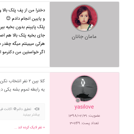
دخترا من از پف پلک بالا 
و پایین انجام دادم 😊
پلک پایینم بدون بخیه بیر
جای بخیه پلک بالا هم اص
مامان جانان
هرکی میبینتم میگه چقدر
اگر خواستین من دکترمو ا
کلا بین ۲ نفر انت
یه رابطه تموم بشه یکی د
yasilove
تعلیق دائم🚫 اکانت ف
بیشتر ببینید
عضویت: 1398/02/31
تعداد پست: 30749
0
نفر لایک کرده اند ...