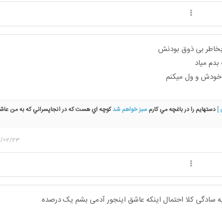
 بخاطر بی ذوق بودنش
بدم میاد
خودش و ول میکنم
 ]
دستهايم را در باغچه مي كارم
سبز خواهم شد
كوچه اي هست كه در آنجاپسراني كه به من عاشق
گردن هاي باريك و پاهاي لاغربه تبسم هاي معصوم دختركي مي انديشند كه يك شب او را
باد با خو
 شناسم كه در اعماق اقيانوسي مسكن دارد دلش را در يك ني لبك چوبين مي نوازد، آرام، آرام
4/02/23
وسه میمیرد و سحرگاه از یک بوسه به
دنیا خواهد آمد
ه سادگی کلا احتمال اینکه عاشق اینجور آدمی بشم یک درصده