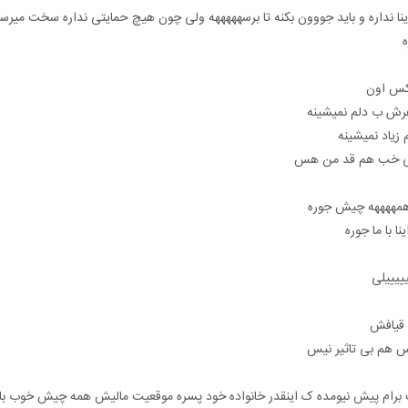
ینا نداره و باید جووون بکنه تا برسهههههه ولی چون هیچ حمایتی نداره سخت میرس
ه
عکس اون
رش ب دلم نمیشینه
یاد نمیشینه
ولی خب هم قد من هس
ر همههههه چیش جوره
ا با ما جوره
ییییلی
 قیافش
س هم بی تاثیر نیس
رام پیش نیومده ‌ک اینقدر خانواده خود پسره موقعیت مالیش همه چیش خوب با