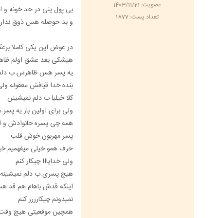
عضویت: 1403/11/21
بی پول ینی در حد خونه و ا
تعداد پست: 1877
و بد حوصله هس ذوق ندار
در عوض این یکی کاملا بر
هیشکی بعد عشق اولم ظاه
یه پسر هس ظاهرس ب دلم ز
بنده خدا قیافش معقوله 
کلا خیلیا ب دلم نمیشینن
ولی برای اولین بار یه پس
همه چی پسره خانوادش و این
پسر مهربون خوش قلب
حرف همو خیلی میفهمیم خی
ولی خدایااا چیکار کنم
هیچ پسری ب دلم نمیشینه
اینکه قدش باهام هم قد ه
نمیدونم چیکارررر کنم
همچین موقعیتی هیچ وقت ب