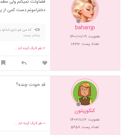
قضاوتت نمیکنم ولی مطمئ
دخترامونم دست کمی از پس
baharrjp
که من غم دارم اندازه زی
بیشتر ببینید
عضویت: 1400/01/09
تعداد پست: 18312
2
نفر لایک کرده اند ...
قد خودت چنده؟
کنکوریتون
عضویت: 1403/11/16
0
نفر لایک کرده اند ...
تعداد پست: 5658