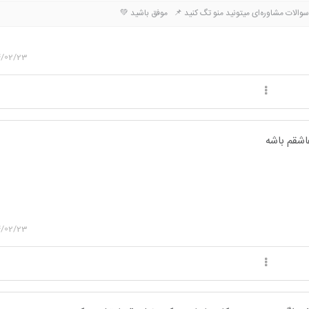
والات مشاوره‌ای میتونید منو تگ کنید 📌 موفق باشید 💚
4/02/23
اشقم باشه
4/02/23