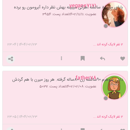
yegane7171
بابای من ۸۰ سالشه ،هرکی میبینه بهش نظر داره آبرومون رو برده
عضویت: 1402/11/11
تعداد پست: 3954
2
نفر لایک کرده اند ...
1404/02/23
|
23:04
father78
دایی شوهرم ۹۰سالشه زن ۸۰ساله گرفته. هر روز میرن با هم گردش
عضویت: 1402/02/08
تعداد پست: 5037
2
نفر لایک کرده اند ...
1404/02/23
|
23:05