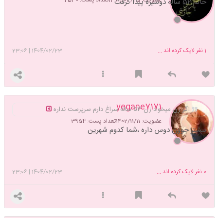
خانم 52 ساله دوشیزه پیدا گرفت
1
نفر لایک کرده اند ...
1404/02/23
|
23:06
yegane7171
اگر زن میخواد زن ۵۳ ساله سراغ دارم سرپرست نداره
عضویت: 1402/11/11
تعداد پست: 3954
بیشتر جوون دوس داره ،شما کدوم شهرین
0
نفر لایک کرده اند ...
1404/02/23
|
23:06