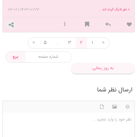
0
نفر لایک کرده اند ...
1404/02/23
|
23:08
<
5
...
3
2
1
>
برو
به روز رسانی
ارسال نظر شما
شکلک ها
آپلود فایل
اضافه کردن تصویر
نظر خود را وارد نمایید ...