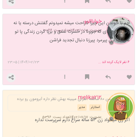
خواباالوو
ادم با خوندن این چیزا ناراحت میشه نمیدونم گفتنش درسته یا نه
عضویت: 1403/01/01
تعداد پست: 10066
ولی تو دوره ای که جوونا در حسرت عشق و برپا کردن زندگی پا تو
سن میذارن پیرمرد پیرزنا دنبال تجدید فراشن
6
نفر لایک کرده اند ...
1404/02/23
|
23:05
melika212
بابای من ۸۰ سالشه ،هرکی میبینه بهش نظر داره آبرومون رو برده
استارتر
مدیر
عضویت: 1402/07/17
تعداد پست: 5396
اگر زن میخواد زن ۵۳ ساله سراغ دارم سرپرست نداره