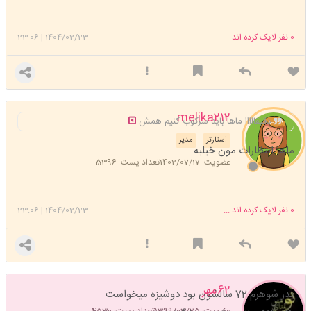
0
نفر لایک کرده اند ...
1404/02/23
|
23:06
melika212
دقیقااااا ماها باید سرکوب کنیم همش
استارتر
مدیر
ماها انتظارات مون خیلیه
عضویت: 1402/07/17
تعداد پست: 5396
0
نفر لایک کرده اند ...
1404/02/23
|
23:06
62مهر
پدر شوهرم 72 سالشون بود دوشیزه میخواست
عضویت: 1399/03/25
تعداد پست: 4530