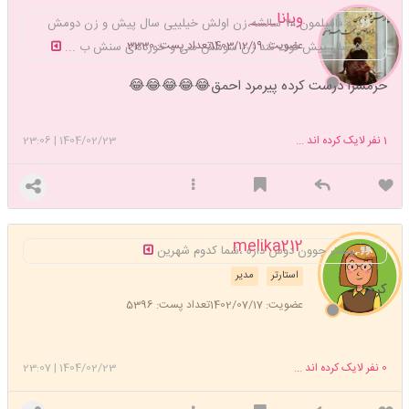
ویانا___
یه فامیلمون ۷۰ سالشه،زن اولش خیلییی سال پیش و زن دومش
عضویت: 1403/12/19
تعداد پست: 3330
۵،۶ سال پیش فوت شد زن سومش سی و خورده‌ای سنش ب ...
حرمسرا درست کرده پیرمرد احمق😂😂😂😂😂
1
نفر لایک کرده اند ...
1404/02/23
|
23:06
melika212
بیشتر جوون دوس داره ،شما کدوم شهرین
استارتر
مدیر
کرج
عضویت: 1402/07/17
تعداد پست: 5396
0
نفر لایک کرده اند ...
1404/02/23
|
23:07