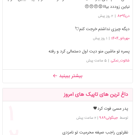
نیاین زوددد بیااا😡😠😠😠
دریآ839
|
2 روز پیش
دیگه چیزی نداشتم خرجت کنم💘
مهربانو_1404
|
1 روز پیش
پسره تو ماشین منو دیت اول دستمالی کرد و رفته
شاتوت_نمکی
|
5 ساعت پیش
بیشتر ببینید
داغ ترین های تاپیک های امروز
پدر مسی فوت کرد🖤
توسط
جینگولی989
|
2 ساعت پیش
نظرتون راجب صیغه محرمیت تو نامزدی