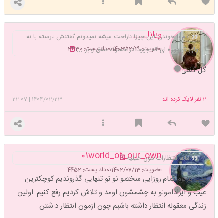
ویانا___
ادم با خوندن این چیزا ناراحت میشه نمیدونم گفتنش درسته یا نه
عضویت: 1403/12/19
تعداد پست: 3330
ولی تو دوره ای که جوونا در حسرت عشق و بر ...
گُل گفتی
2
نفر لایک کرده اند ...
1404/02/23
|
23:07
01world_of_our_own
ماها انتظارات مون خیلیه
عضویت: 1402/07/13
تعداد پست: 4452
خب عزیزم تمام روزایی سختمو.نو تو تنهایی گذروندیم کوچکترین
عیب و ایرادامونو به چشمشون اومد و تلاش کردیم رفع کنیم اولین
زندگی معقوله انتظار داشته باشیم چون ازمون انتظار داشتن