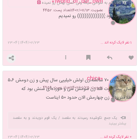
01world_of_our_own
بابابزرگم به شوخی میگه ولی کسی بهش رو نمیده
عضویت: 1402/07/13
تعداد پست: 4452
خوووووب بود:))))))))))))))) رو نمیدیم
1
نفر لایک کرده اند ...
1404/02/23
|
23:04
chica0
یه فامیلمون ۷۰ سالشه،زن اولش خیلییی سال پیش و زن دومش ۵،۶
عضویت: 1402/01/25
تعداد پست: 4959
سال پیش فوت شد زن سومش سی و خورده‌ای سنش بود که
طلاقش داد زن چهارمش الان حدود ۵۰ ایناست
یک جمع نکوشیده رسیدند به مقصد / یک قوم دویدند و به مقصد
بیشتر ببینید
نرسیدند
0
نفر لایک کرده اند ...
1404/02/23
|
23:04