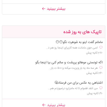
بیشتر ببینید
تاپیک های به روز شده
مامانم گفت اینو به شوهرت نگو😶😶
اسی جون مامانت همه کاربرای اینجا رو هم د...
-28 ثانیه پیش
اگه تونستی موهاتو پرپشت و سالم کنی بیا اینجا بگو
هر سه ماه یه بار ویزیت میکنه و ۵۰۰ ت باز...
-26 ثانیه پیش
اشتباهی یه عکس برای من فرستاد🤐
من انقد فضولم تا ته ماجرارو درنمیوزدم هم...
-19 ثانیه پیش
بیشتر ببینید