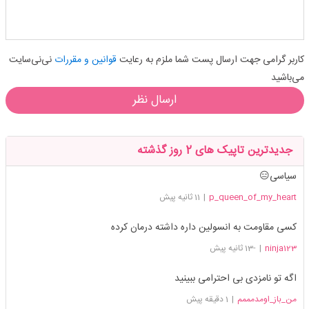
کاربر گرامی جهت ارسال پست شما ملزم به رعایت
قوانین و مقررات
نی‌نی‌سایت
می‌باشید
ارسال نظر
جدیدترین تاپیک های 2 روز گذشته
سیاسی😑
p_queen_of_my_heart
|
11 ثانیه پیش
کسی مقاومت به انسولین داره داشته درمان کرده
ninja123
|
-13 ثانیه پیش
اگه تو نامزدی بی احترامی ببینید
من_باز_اومدمممم
|
1 دقیقه پیش