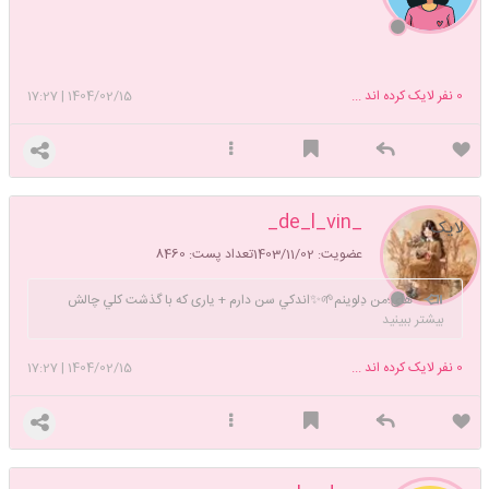
0
نفر لایک کرده اند ...
1404/02/15
|
17:27
_de_l_vin_
لایک
عضویت: 1403/11/02
تعداد پست: 8460
هآی؛من دِلوینم🌱✨اندکي سن دارم + یاری که با گذشت کلي چالش
بیشتر ببینید
سه ساله به هم رسیدیم🥹🤌🏻(او نه تنها لب هایم را می خنداند بلکه باعث
لبخندِ قلبم هم میشود🫂♥️🔗)درحال حاضر تازه کارم و مشغول به خیاطي✂️
0
نفر لایک کرده اند ...
1404/02/15
|
17:27
دختری با اصالتِ بلوچم🪄علاقه مند به تجربه های جدید و حالِ خوبم🤍
بزرگترین قلب مال اونیه که انرژی مثبتش رو به دیگران منتقل کنه✨به امید
ساختنِ آینده ای زیباوخوب…