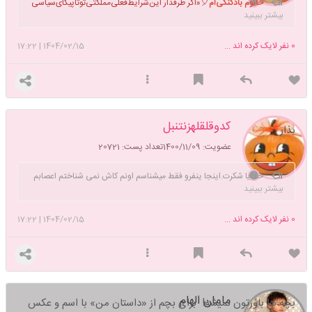
خانوم بادکنکی‌ام
🎈«اگر طرفدار این‌شرایط‌فعلی‌مملکتی‌تو‌تاپیکای‌سیاسی
بیشتر ببینید
رو من ‌ریپ نزن حوصلت‌ندارم‌کاربریمم ‌دوست دارم»
0
نفر لایک کرده اند ...
1404/02/15
|
17:22
کدوقلقلهزنتنبل
بذار
عضویت: 1400/11/09
تعداد پست: 20721
خدایا شکرت.اینجا ینفرو فقط میشناسم اونم کاش نمی شناختم اعصابم
بیشتر ببینید
راحتتر بود.برو بابا.....خودتی
0
نفر لایک کرده اند ...
1404/02/15
|
17:22
مامان الهام
بچه ها باورتون نمیشه! برای بچم از «داستان من» با اسم و عکس