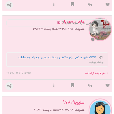
مامان،مهدیار
به نظرتون داره بهونه میاره؟؟
عضویت: 1399/06/10
تعداد پست: 65743
هنوز نیومده
💙💙ممنون میشم برای سلامتی و عاقبت بخیری پسرام یه صلوات
بیشتر ببینید
بفرستید💙💙
0
نفر لایک کرده اند ...
1404/02/15
|
17:25
سلین97829
منتظریم
عضویت: 1399/03/28
تعداد پست: 6264