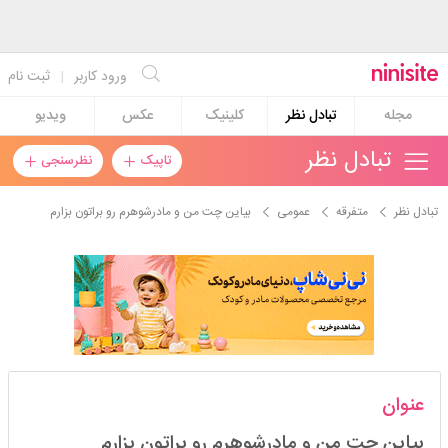
ورود کاربر
|
ثبت نام
مجله
تبادل نظر
کلینیک
عکس
ویدیو
تبادل نظر
تاپیک
نظرسنجی
تبادل نظر
متفرقه
عمومی
بیاین چت من و مادرشوهرم رو براتون بزارم
yekta1369
عنوان
استارتر
مدیر
بیاین چت من و مادرشوهرم رو براتون بزارم