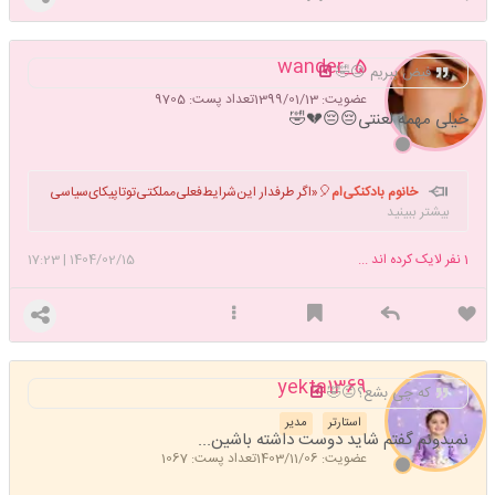
5_wander
فیض ببریم 😐🤣
عضویت: 1399/01/13
تعداد پست: 9705
خیلی مهمه لعنتی😔😔💔🤣
خانوم بادکنکی‌ام
🎈«اگر طرفدار این‌شرایط‌فعلی‌مملکتی‌تو‌تاپیکای‌سیاسی
بیشتر ببینید
رو من ‌ریپ نزن حوصلت‌ندارم‌کاربریمم ‌دوست دارم»
1
نفر لایک کرده اند ...
1404/02/15
|
17:23
yekta1369
که چی بشع؟😐🤣
استارتر
مدیر
نمیدونم گفتم شاید دوست داشته باشین...
عضویت: 1403/11/06
تعداد پست: 1067