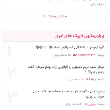
1 دقیقه پیش
بیشتر ببینید
پربازدیدترین تاپیک های امروز
شرم آوردترین اتفاقاتی که براتون افتاده🫣🤦🏻‍♀️🤣😂
توسط
masoumeh4444
|
15 ساعت پیش
میخواستیم بریم مهمونی رژ البالویی زده بودم شوهرم گفت
پاکش کن😑💄
توسط
بیتا7667
|
7 ساعت پیش
چون داخل مغازه میخوابم همه همسایه ها پشت سرم
حرف دراوردن
توسط
مرجان_۹۵
|
3 ساعت پیش