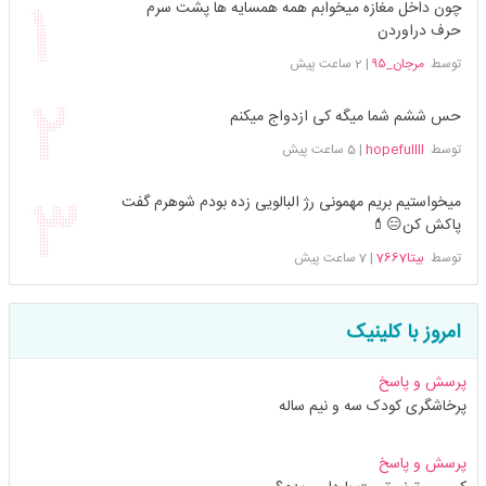
چون داخل مغازه میخوابم همه همسایه ها پشت سرم
حرف دراوردن
توسط
مرجان_۹۵
|
2 ساعت پیش
حس ششم شما میگه کی ازدواج میکنم
توسط
hopefullll
|
5 ساعت پیش
میخواستیم بریم مهمونی رژ البالویی زده بودم شوهرم گفت
پاکش کن😑💄
توسط
بیتا7667
|
7 ساعت پیش
امروز با کلینیک
پرسش و پاسخ
پرخاشگری کودک سه و نیم ساله
پرسش و پاسخ