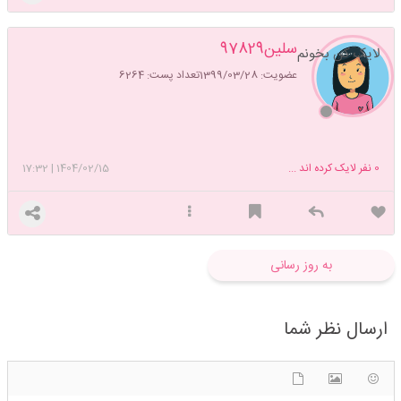
سلین97829
لایک کن بخونم
عضویت: 1399/03/28
تعداد پست: 6264
0
نفر لایک کرده اند ...
1404/02/15
|
17:32
به روز رسانی
ارسال نظر شما