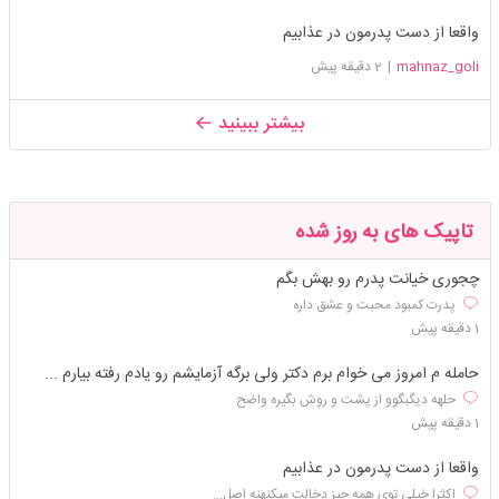
واقعا از دست پدرمون در عذابیم
mahnaz_goli
|
2 دقیقه پیش
بیشتر ببینید
تاپیک های به روز شده
چجوری خیانت پدرم رو بهش بگم
پدرت کمبود محبت و عشق داره
1 دقیقه پیش
حامله م امروز می خوام برم دکتر ولی برگه آزمایشم رو یادم رفته بیارم ...
حلهه دیگبگوو از پشت و روش بگیره واضح
1 دقیقه پیش
واقعا از دست پدرمون در عذابیم
اکثرا خیلی توی همه چیز دخالت میکنهنه اصل...