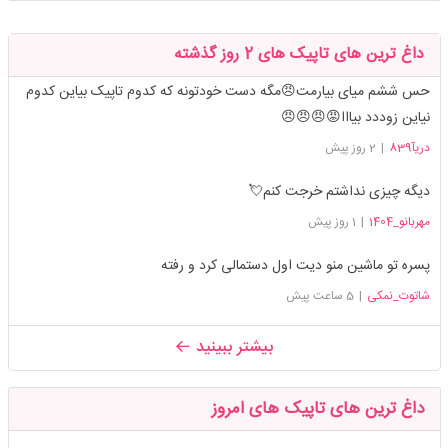
داغ ترین های تاپیک های 2 روز گذشته
حس ششم میای بیارمت😠مگه دست خودتونه که کدوم تاپیک بیاین کدوم
نیاین زوددد بیااا😡😠😠😠
دریآ839
|
2 روز پیش
دیگه چیزی نداشتم خرجت کنم💘
مهربانو_1404
|
1 روز پیش
پسره تو ماشین منو دیت اول دستمالی کرد و رفته
شاتوت_نمکی
|
5 ساعت پیش
بیشتر ببینید
داغ ترین های تاپیک های امروز