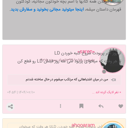
ببینید،
خوندن همه کتابها با اسم بچه خودتون مجانیه، کودکتون
قهرمان داستان میشه،
اینجا میتونید مجانی بخونید و سفارش بدید
.
0saren0
از روز آخر پربودت شروع کنبه خوردن LD
عضویت: 1399/10/15
تعداد پست: 6215
تا هر وقت که میخوای پریود شی سه روز قبلش LD رو قطع کن
من در میان اشتباهاتی که مرتکب میشوم در حال ساخته شدنم
0
نفر لایک کرده اند ...
1404/02/10
|
04:54
ahooaram
از روز آخر پربودت شروع کنبه خوردن LDتا هر وقت که میخوای