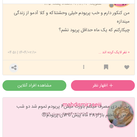
عضویت: 1403/12/03
تعداد پست: 745
من کنکور دارم و خب پریودم خیلی وحشتناکه و کلا آدمو از زندگی
میندازه
چیکارکنم که یک ماه حداقل پریود نشم؟
0
نفر لایک کرده اند ...
1404/02/10
|
04:51
اظهار نظر
مشاهده افراد آنلاین
mahdismirzaeiii
من ال دی مصرف میکنم باورت میش6 پریودم تموم شد دو شب
عضویت: 1402/03/04
تعداد پست: 7176
قرص ننداختم باز از 28 ماه پیش تا الان پریودم😐