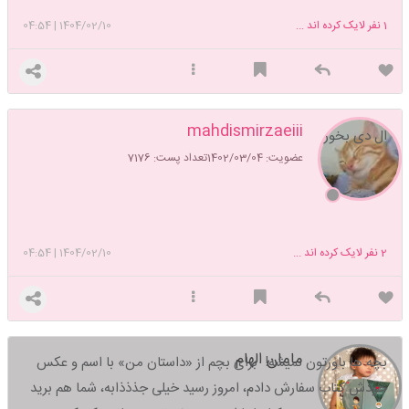
1
نفر لایک کرده اند ...
1404/02/10
|
04:54
mahdismirzaeiii
ال دی بخور
عضویت: 1402/03/04
تعداد پست: 7176
2
نفر لایک کرده اند ...
1404/02/10
|
04:54
مامان الهام
بچه ها باورتون نمیشه! برای بچم از «داستان من» با اسم و عکس
خودش کتاب سفارش دادم، امروز رسید خیلی جذذذابه، شما هم برید