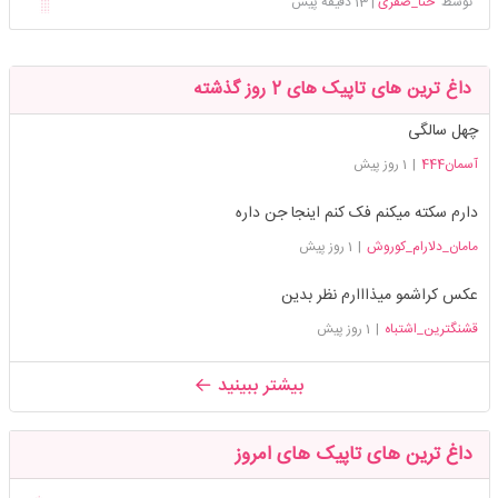
توسط
حنا_صفری
|
13 دقیقه پیش
داغ ترین های تاپیک های 2 روز گذشته
چهل سالگی
آسمان444
|
1 روز پیش
دارم سکته میکنم فک کنم اینجا جن داره
مامان_دلارام_کوروش
|
1 روز پیش
عکس کراشمو میذااارم نظر بدین
قشنگترین_اشتباه
|
1 روز پیش
بیشتر ببینید
داغ ترین های تاپیک های امروز