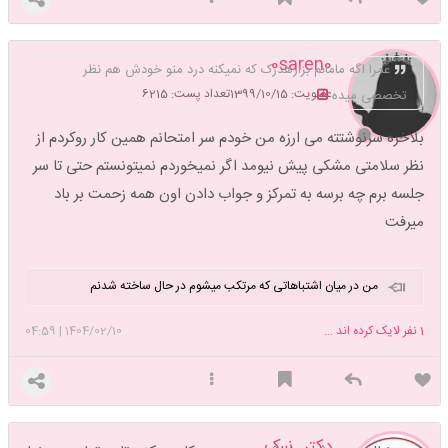
0saren0
عمرا اگه مامانم بزارهدرک که نمیکنه درد منو خودش هم نظر
عضویت: 1399/10/15
تعداد پست: 6215
تخصصی میده
بلاخره سرنوشتته می ارزه من خودم سر امتحانم همین کار روکردم از
نظر سلامتی مشکی پیش نیومد اگر نمیخوردم نمیتونستم حتی تا سر
جلسه برم چه برسه به تمرکز و جواب دادن اون همه زحمت بر باد
میرفت
من در میان اشتباهاتی که مرتکب میشوم در حال ساخته شدنم
1
نفر لایک کرده اند ...
1404/02/10
|
04:59
دکتر_نیک