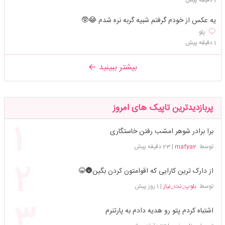
یه عکس از خودم گرفتم شبیه گربه نره شدم 😂🥸
پلو
1 دقیقه پیش
بیشتر ببینید
پربازدیدترین تاپیک های امروز
برا برادر شوهر امشب رفتن خاستگاری
توسط
mafya2
|
23 دقیقه پیش
از دارک ترین کارایی که اقوامتون کردن بگین🌚😂
توسط
بلوپ_نت_نیاز
|
1 روز پیش
اشتباه کردم پتو رو هدیه دادم به پارتنرم