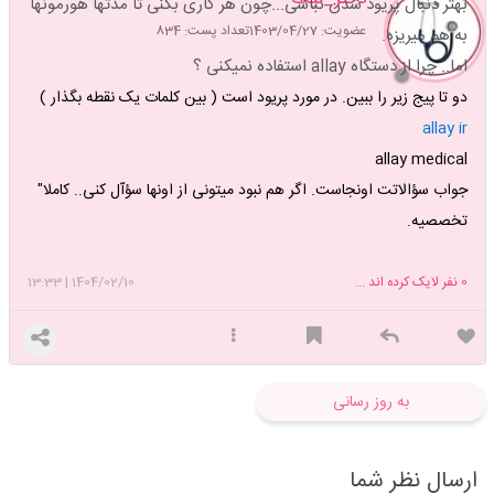
بهتر دنبال پریود شدن نباشی...چون هر کاری بکنی تا مدتها هورمونها
عضویت: 1403/04/27
تعداد پست: 834
به هم میریزه.
اما.. چرا از دستگاه allay استفاده نمیکنی ؟
دو تا پیج زیر را ببین. در مورد پریود است ( بین کلمات یک نقطه بگذار )
allay ir
allay medical
جواب سؤالاتت اونجاست. اگر هم نبود میتونی از اونها سؤآل کنی.. کاملا"
تخصصیه.
0
نفر لایک کرده اند ...
1404/02/10
|
13:33
به روز رسانی
ارسال نظر شما