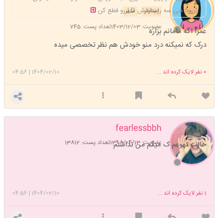
پریود شی سه روز قبلش LD رو قطع کن
استارتر
مدیر
عضویت: 1403/12/03
تعداد پست: 745
عمرا اگه مامانم بزاره
درک که نمیکنه درد منو خودش هم نظر تخصصی میده
0
نفر لایک کرده اند ...
1404/02/10
|
04:56
fearlessbbh
ال دی
عضویت: 1398/04/13
تعداد پست: 13812
حالت تهوعم ک میگم من نداشتم
1
نفر لایک کرده اند ...
1404/02/10
|
04:56