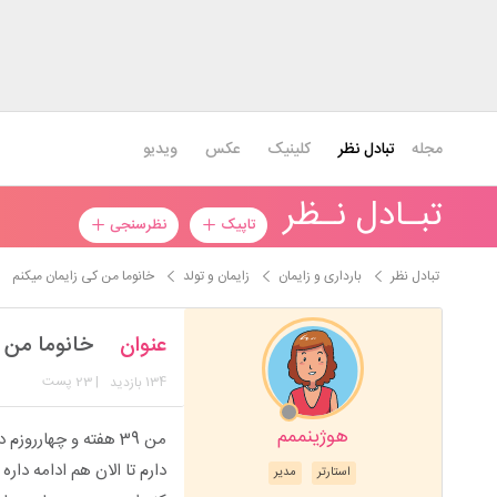
مجله
تبادل نظر
کلینیک
عکس
ویدیو
تبـادل نـظر
تاپیک
نظرسنجی
تبادل نظر
بارداری و زایمان
زایمان و تولد
خانوما من کی زایمان میکنم
عنوان
خانوما من 
134
| 23 پست
بازدید
هوژینممم
من 39 هفته و چهار
دارم تا الان هم ادامه دا
استارتر
مدیر