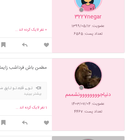
3227negar
عضویت: 1399/05/12
0
نفر لایک کرده اند ...
تعداد پست: 6565
مطمن باش فرداشب زایما
تـوےِ قَلبَܩ تـو لـ‌ایِقِ سَلطَنَ‍
دنیاجوووووووونشممم
بیشتر ببینید
عضویت: 1403/07/04
1
نفر لایک کرده اند ...
تعداد پست: 4467