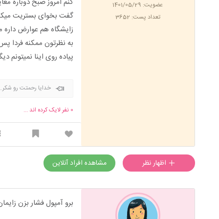
کنم امروز صبح دوباره معا
عضویت: 1401/05/29
گفت بخوای بستریت میکنم
تعداد پست: 3652
زایشگاه هم عوارض داره منم
به نظرتون ممکنه فردا پس 
پیاده روی اینا نمیتونم دی
خدایا رحمتت رو شکر..
0
نفر لایک کرده اند ...
اظهار نظر
مشاهده افراد آنلاین
برو آمپول فشار بزن زایم