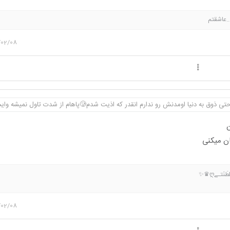
..عاشقتم
/02/08
دنیا اومدنش رو ندارم انقدر که اذیت شدم🥲پاهام از شدت تاول نمیشه وایسم ...
ن
ان میکنی
تـے‌ღ♛️✨️
/02/08