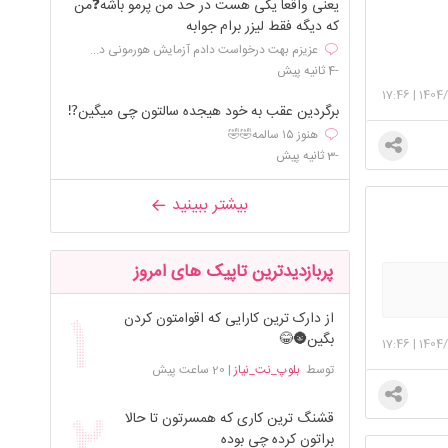
یعنی واقعا یکی هست در حد من پرمو باشه❓من
که دیگه فقط لیزر برام جوابه
عزیزم بهت درخواست دادم آزمایش هورمونی د...
-4 ثانیه پیش
17:46
|
1404
برگردین عقب به خود هیجده سالتون چی میگین⁉️
هنوز ۱۵ سالمه🤣🤣
-3 ثانیه پیش
بیشتر ببینید
پربازدیدترین تاپیک های امروز
از دارک ترین کارایی که اقوامتون کردن
بگین🌚😂
17:46
|
1404
توسط
بلوپ_نت_نیاز
|
20 ساعت پیش
قشنگ ترین کاری که همسرتون تا حالا
براتون کرده چی بوده