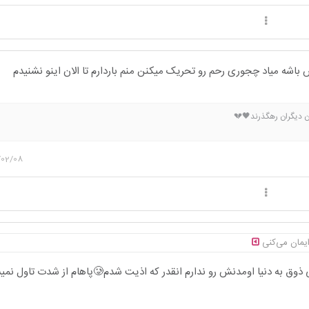
باشه میاد چجوری رحم رو تحریک میکنن منم باردارم تا الان اینو نشنیدم
ن دیگران رهگذرند🖤💔
/02/08
یمان می‌کنی
باورت میشه کم آوردم حتی ذوق به دنیا اومدنش رو ندارم انقدر که اذیت شدم