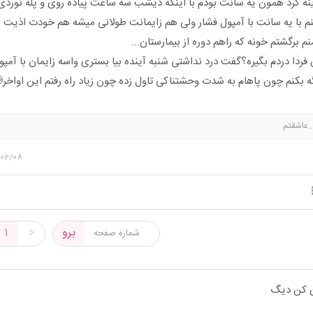
ینه کرد همون یه سانت بودم با اینکه دیشب سه ساعت پیاده روی و پله نوردی
 با یه سانت با آمپول فشار ولی هم زایمانت طولانی میشه هم خودت اذیت 
 برگشتم خونه که راهم دوره از بیمارستان...
فردا دردم بگیره؟گفت درد نداشتی شنبه آینده بیا بستری واسه زایمان با آمپول
گه بکنم چون پاهام به شدت وحشتناکی تاول زده چون زیاد راه رفتم این اواخر🥲
..عاشقتم
/02/08
برو
1
>
ان کن دیگ