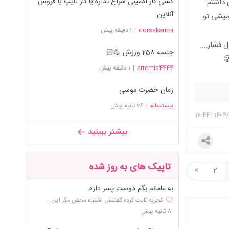
کسی کار ادمینی سراغ نداره یا کار تایپ یا فروش
 داشتم
آنلاین
میشی تو
dorsakarimi
|
1 دقیقه پیش
 فشار...
جلسه 258 ورزش 💪🏻
artemis4444
|
1 دقیقه پیش
زمان حضرت موسی
بیستساله
|
26 ثانیه پیش
17:44
|
1404
بیشتر ببینید
تاپیک های به روز شده
<
2
به مامانم بگم دوست پسر دارم
تجربه ثابت کرده گفتنش اشتباه محض مگر این...
-8 ثانیه پیش