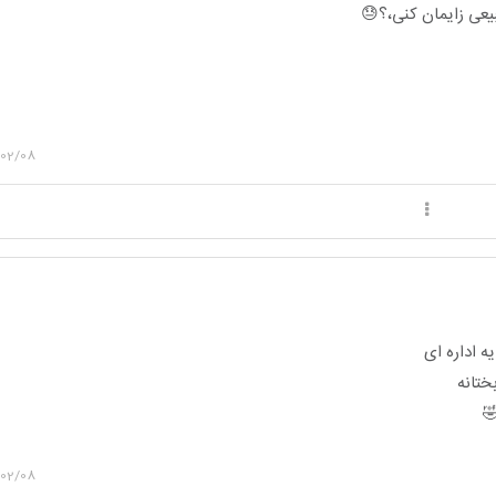
یعی زایمان کنی،؟😓
/02/08
یه اداره ای
ختانه
/02/08