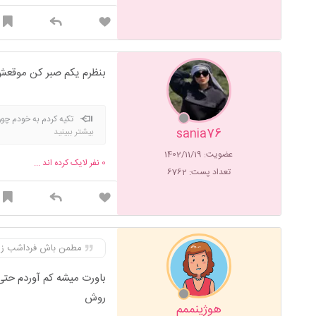
بنظرم یکم صبر کن موقعش 
تکیه کردم به خودم چو
sania76
بیشتر ببینید
عضویت: 1402/11/19
0
نفر لایک کرده اند ...
تعداد پست: 6762
مطمن باش فرداشب زا
روش
هوژینممم