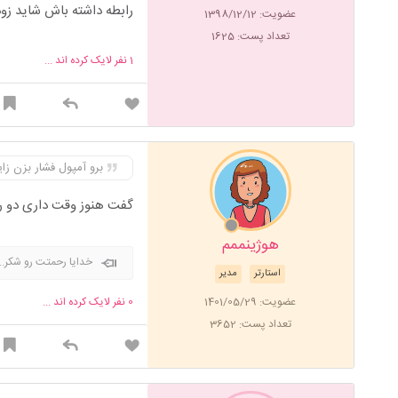
رابطه داشته باش شاید زود
عضویت: 1398/12/12
تعداد پست: 1625
1
نفر لایک کرده اند ...
برو آمپول فشار بزن ز
گفت هنوز وقت داری دو رو
هوژینممم
خدایا رحمتت رو شکر..
استارتر
مدیر
عضویت: 1401/05/29
0
نفر لایک کرده اند ...
تعداد پست: 3652