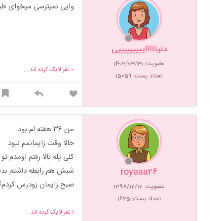
وایی نمیترسی میخوای طب
دنیاااااایییییییییی
عضویت: 1402/03/31
0
نفر لایک کرده اند ...
تعداد پست: 15059
من ۳۶ هفته ام بود
حالا وقت زایمانمم نبود
کلی پله بالا رفتم اومدم تو 
شبش هم رابطه داشتم بدب
royaaa26
صبح زایمان زودرس کردم
عضویت: 1398/12/12
تعداد پست: 1625
1
نفر لایک کرده اند ...