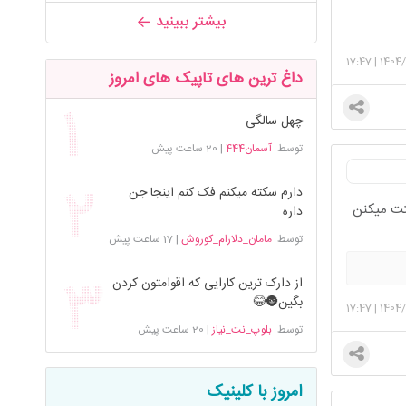
بیشتر ببینید
17:47
|
1404
داغ ترین های تاپیک های امروز
چهل سالگی
توسط
آسمان444
|
20 ساعت پیش
دارم سکته میکنم فک کنم اینجا جن
تت میکنن
داره
توسط
مامان_دلارام_کوروش
|
17 ساعت پیش
از دارک ترین کارایی که اقوامتون کردن
بگین🌚😂
17:47
|
1404
توسط
بلوپ_نت_نیاز
|
20 ساعت پیش
امروز با کلینیک