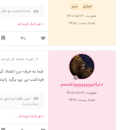
استارتر
مدیر
خدایا رحمتت رو شکر..
عضویت: 1401/05/29
تعداد پست: 3652
0
نفر لایک کرده اند ...
باورت میشه کم آوردم حتی ذوق به 
شما به حرف من اعتماد ک
فرداشب بی برو برگرد زایم
دنیاجوووووووونشممم
عضویت: 1403/07/04
تـوےِ قَلبَܩ تـو لـ‌ایِقِ سَلطَنَ‍
تعداد پست: 4467
بیشتر ببینید
1
نفر لایک کرده اند ...