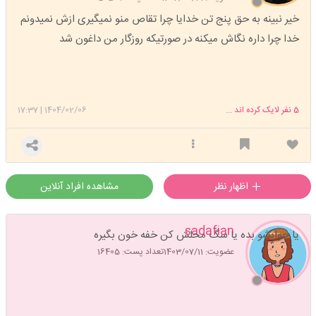
خیر نبینه به حق پنج تن خدایا چرا تقاص منو نمیگیری ازش نمیدونم
خدا چرا داره نگاش میکنه در صورتیکه روزگار من داغون شد
5
نفر لایک کرده اند ...
1404/02/06
|
17:37
اظهار نظر
مشاهده افراد آنلاین
sadafian
یا جوابشو بده یا سگ محلش کن خفه خون بگیره
عضویت: 1403/07/11
تعداد پست: 16405