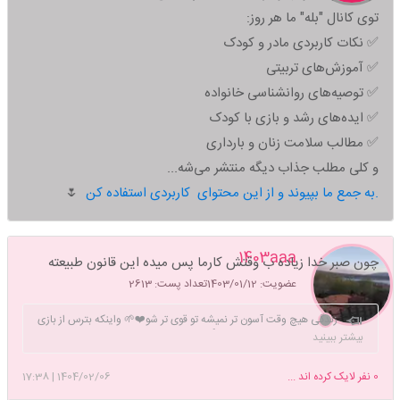
توی کانال "بله" ما هر روز:
✅ نکات کاربردی مادر و کودک
✅ آموزش‌های تربیتی
✅ توصیه‌های روانشناسی خانواده
✅ ایده‌های رشد و بازی با کودک
✅ مطالب سلامت زنان و بارداری
و کلی مطلب جذاب دیگه منتشر می‌شه...
به جمع ما بپیوند و از این محتوای کاربردی استفاده کن.
🌷
1403aaa
چون صبر خدا زیاده ب وقتش کارما پس میده این قانون طبیعته
عضویت: 1403/01/12
تعداد پست: 2613
زندگی هیچ وقت آسون تر نمیشه تو قوی تر شو❤️🌱 واینکه بترس از بازی
که فکر میکنی توش برنده ای👍
بیشتر ببینید
0
نفر لایک کرده اند ...
1404/02/06
|
17:38