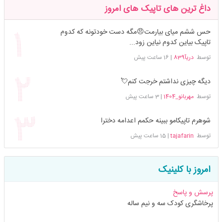
داغ ترین های تاپیک های امروز
حس ششم میای بیارمت😠مگه دست خودتونه که کدوم
تاپیک بیاین کدوم نیاین زود...
توسط
دریآ839
|
16 ساعت پیش
دیگه چیزی نداشتم خرجت کنم💘
توسط
مهربانو_1404
|
3 ساعت پیش
شوهرم تاپیکامو ببینه حکمم اعدامه دخترا
توسط
tajafarin
|
15 ساعت پیش
امروز با کلینیک
پرسش و پاسخ
پرخاشگری کودک سه و نیم ساله