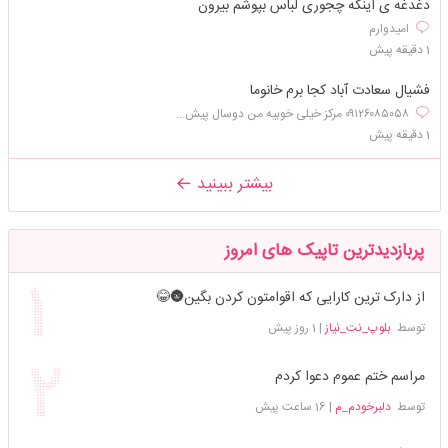
دغدغه ی اینکه چجوری لباس بپوشم بیرون
امیدوارم
1 دقیقه پیش
فشیال سعادت آباد کجا برم خانوما
۰۹۱۲۶۰۸۵۰۵۸ مرکز خیلی خوبیه من دوسال پیش...
1 دقیقه پیش
بیشتر ببینید
پربازدیدترین تاپیک های امروز
از دارک ترین کارایی که اقوامتون کردن بگین🌚😂
توسط
بلوپ_نت_نیاز
|
1 روز پیش
مراسم ختم عموم دعوا کردم
توسط
دلبرخودم_م
|
16 ساعت پیش