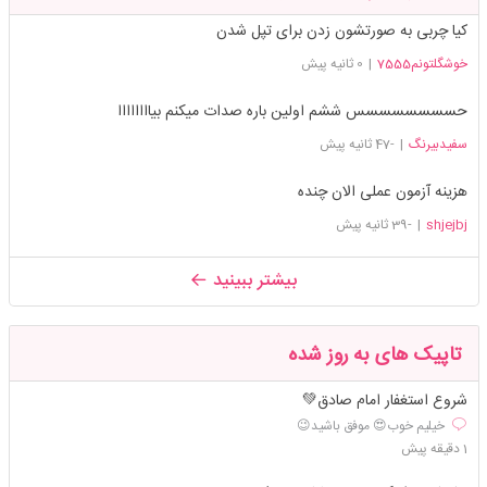
کیا چربی به صورتشون زدن برای تپل شدن
خوشگلتونم7555
|
0 ثانیه پیش
حسسسسسسسس ششم اولین باره صدات میکنم بیاااااااا
سفیدبیرنگ
|
-47 ثانیه پیش
هزینه آزمون عملی الان چنده
shjejbj
|
-39 ثانیه پیش
بیشتر ببینید
تاپیک های به روز شده
شروع استغفار امام صادق💚
خیلیم خوب😍 موفق باشید😉
1 دقیقه پیش