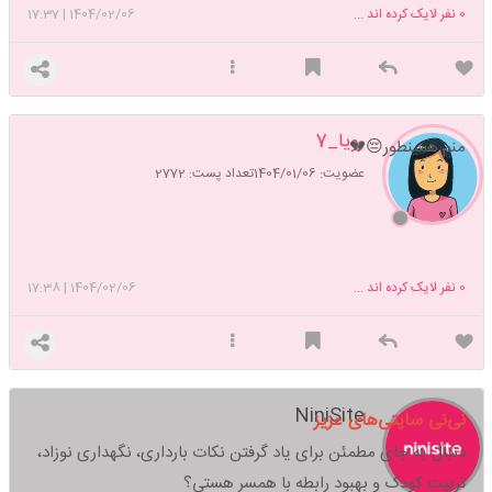
0
نفر لایک کرده اند ...
1404/02/06
|
17:37
رویا_7
منم همینطور😔💔
عضویت: 1404/01/06
تعداد پست: 2772
0
نفر لایک کرده اند ...
1404/02/06
|
17:38
NiniSite
نی‌نی سایتی‌های عزیز
دنبال یه جای مطمئن برای یاد گرفتن نکات بارداری، نگهداری نوزاد،
تربیت کودک و بهبود رابطه با همسر هستی؟