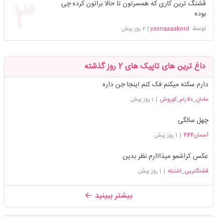
قشنگ ترین کاری که همسرتون تا حالا براتون کرده چی
بوده
توسط
yasnaaaakord
|
2 روز پیش
داغ ترین های تاپیک های 2 روز گذشته
دارم سکته میکنم فک کنم اینجا جن داره
مامان_دلارام_کوروش
|
1 روز پیش
چهل سالگی
آسمان444
|
1 روز پیش
عکس کراشمو میذااارم نظر بدین
قشنگترین_اشتباه
|
1 روز پیش
بیشتر ببینید