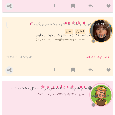
norafatehi
یا جوابشو بده یا سگ محلش کن خفه خون بگیره
استارتر
مدیر
چنان زده تو گوشم بعد از ۱۰ سال همو درد رو دارم
عضویت: 1402/08/21
تعداد پست: 5050
1
نفر لایک کرده اند ...
1404/02/06
|
17:38
elahe_dustetdahstam
آخ آخ آخ 😭 منم قلبم چند ساعته حس می کنه مثل مشت سفت
عضویت: 1402/01/24
تعداد پست: 2572
شده از غصه