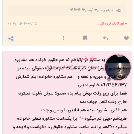
دنیام پسرم❤ آرسام💙 💙💙💙
0
نفر لایک کرده اند ...
1404/02/05
|
22:41
_ماه_شب_
عزیزم من با یه مشاور در ارتباطم که هم حقوق خونده هم مشاوره
عضویت: 1403/11/17
تعداد پست: 758
خانواده تو کارش خیلی خبره هست هم مشاوره حقوقی میده تو
زمینه طلاق و مهریه و نفقه و....هم مشاوره خانواده اینم شمارش:
09199541937 خانوم تدینی
فقط برای رزرو وقت بهش پیام بده معمولا سرش شلوغه نمیتونه
خارج وقت تلفن جواب بده
هم تلفنی مشاوره میده هم آنلاین با ویس و چت
هزینشم خیلی کم میگیره ۱۹۰ برا یکساعت مشاوره تلفنی خانواده
میگیره ۳۰۰هم برا نیم ساعت مشاوره حقوقی دادخواست و لایحه و