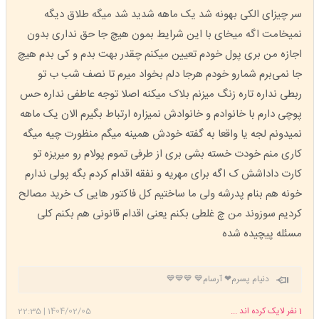
سر چیزای الکی بهونه شد یک ماهه شدید شد میگه طلاق دیگه
نمیخامت اگه میخای با این شرایط بمون هیچ جا حق نداری بدون
اجازه من بری پول خودم تعیین میکنم چقدر بهت بدم و کی بدم هیچ
جا نمی‌برم شمارو خودم هرجا دلم بخواد میرم تا نصف شب ب تو
ربطی نداره تاره زنگ میزنم بلاک میکنه اصلا توجه عاطفی نداره حس
پوچی دارم با خانوادم و خانوادش نمیزاره ارتباط بگیرم الان یک ماهه
نمیدونم لجه یا واقعا به گفته خودش همینه میگم منظورت چیه میگه
کاری منم خودت خسته بشی بری از طرفی تموم پولام رو میریزه تو
کارت داداشش ک اگه برای مهریه و نفقه اقدام کردم بگه پولی ندارم
خونه هم بنام پدرشه ولی ما ساختیم کل فاکتور هایی ک خرید مصالح
کردیم سوزوند من چ غلطی بکنم یعنی اقدام قانونی هم بکنم کلی
مسئله پیچیده شده
دنیام پسرم❤ آرسام💙 💙💙💙
1
نفر لایک کرده اند ...
1404/02/05
|
22:35