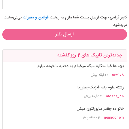
کاربر گرامی جهت ارسال پست شما ملزم به رعایت
قوانین و مقررات
نی‌نی‌سایت
می‌باشید
ارسال نظر
جدیدترین تاپیک های 2 روز گذشته
بچه ها خواستگارم میگه میخوام یه دخترم با خودم بیارم
sevil78
|
1 دقیقه پیش
رشته علوم پایه فیزیک چطوریه
arosha_88
|
2 دقیقه پیش
خانواده چقدر ساپورتتون میکن
nemidonem
|
3 دقیقه پیش