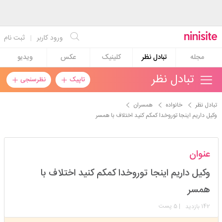
ورود کاربر
|
ثبت نام
مجله
تبادل نظر
کلینیک
عکس
ویدیو
تبادل نظر
تاپیک
نظرسنجی
تبادل نظر
خانواده
همسران
وکیل داریم اینجا توروخدا کمکم کنید اختلاف با همسر
fatem7
عنوان
استارتر
مدیر
وکیل داریم اینجا توروخدا کمکم کنید اختلاف با
عضویت: 1398/03/21
تعداد پست: 4058
همسر
142
| 5 پست
بازدید