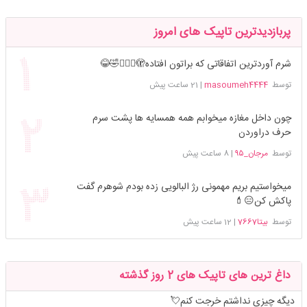
پربازدیدترین تاپیک های امروز
شرم آوردترین اتفاقاتی که براتون افتاده🫣🤦🏻‍♀️🤣😂
توسط
masoumeh4444
|
21 ساعت پیش
چون داخل مغازه میخوابم همه همسایه ها پشت سرم
حرف دراوردن
توسط
مرجان_۹۵
|
8 ساعت پیش
میخواستیم بریم مهمونی رژ البالویی زده بودم شوهرم گفت
پاکش کن😑💄
توسط
بیتا7667
|
12 ساعت پیش
داغ ترین های تاپیک های 2 روز گذشته
دیگه چیزی نداشتم خرجت کنم💘