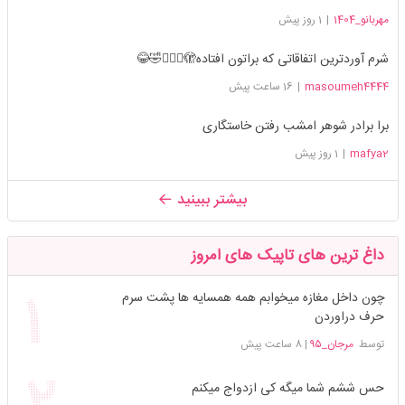
مهربانو_1404
|
1 روز پیش
شرم آوردترین اتفاقاتی که براتون افتاده🫣🤦🏻‍♀️🤣😂
masoumeh4444
|
16 ساعت پیش
برا برادر شوهر امشب رفتن خاستگاری
mafya2
|
1 روز پیش
بیشتر ببینید
داغ ترین های تاپیک های امروز
چون داخل مغازه میخوابم همه همسایه ها پشت سرم
حرف دراوردن
توسط
مرجان_۹۵
|
8 ساعت پیش
حس ششم شما میگه کی ازدواج میکنم