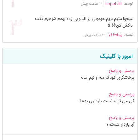
توسط
hopefullll
|
10 ساعت پیش
میخواستیم بریم مهمونی رژ البالویی زده بودم شوهرم گفت
پاکش کن😑💄
توسط
بیتا7667
|
12 ساعت پیش
امروز با کلینیک
پرسش و پاسخ
پرخاشگری کودک سه و نیم ساله
پرسش و پاسخ
کی می تونم تست بارداری بدم؟
پرسش و پاسخ
آیا باردار هستم؟