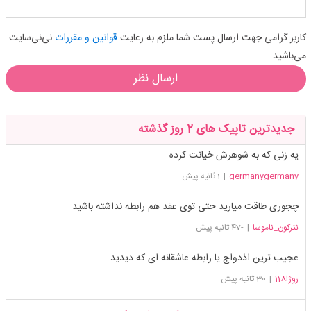
کاربر گرامی جهت ارسال پست شما ملزم به رعایت
قوانین و مقررات
نی‌نی‌سایت
می‌باشید
ارسال نظر
جدیدترین تاپیک های 2 روز گذشته
یه زنی که به شوهرش خیانت کرده
germanygermany
|
1 ثانیه پیش
چجوری طاقت میارید حتی توی عقد هم رابطه نداشته باشید
نترکون_ناموسا
|
-47 ثانیه پیش
عجیب ترین اذدواج یا رابطه عاشقانه ای که دیدید
روژا118
|
30 ثانیه پیش