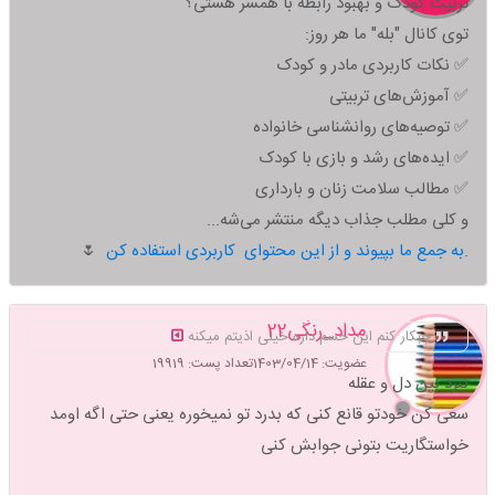
تربیت کودک و بهبود رابطه با همسر هستی؟
توی کانال "بله" ما هر روز:
✅ نکات کاربردی مادر و کودک
✅ آموزش‌های تربیتی
✅ توصیه‌های روانشناسی خانواده
✅ ایده‌های رشد و بازی با کودک
✅ مطالب سلامت زنان و بارداری
و کلی مطلب جذاب دیگه منتشر می‌شه...
به جمع ما بپیوند و از این محتوای کاربردی استفاده کن.
🌷
مداد_رنگی22
چبکار کنم این حسم داره خیلی اذیتم میکنه
عضویت: 1403/04/14
تعداد پست: 19919
نبرد بین دل و عقله
سعی کن خودتو قانع کنی که بدرد تو نمیخوره یعنی حتی اگه اومد
خواستگاریت بتونی جوابش کنی