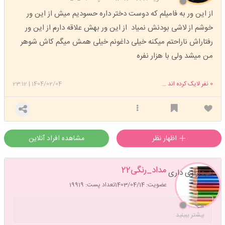
از این ور به فامیلم که دوست دختر داره حسودیم میش از این ور
خوشم از لاشی بودنش نمیاد از این ور بهش علاقه دارم از این ور
رفتاراش ناراحتم میکنه خیلی داغونم خیلی همش میگم کاش شوهر
من میشد ولی با هزار نفره
0
نفر لایک کرده اند ...
1404/02/04
|
23:12
اظهار نظر
مشاهده افراد آنلاین
مداد_رنگی22
خودآزاری داری
عضویت: 1403/04/14
تعداد پست: 19919
.
بیشتر ببینید