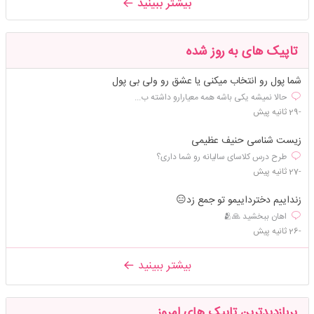
بیشتر ببینید
تاپیک های به روز شده
شما پول رو انتخاب میکنی یا عشق رو ولی بی پول
حالا نمیشه یکی باشه همه معیارارو داشته ب...
-29 ثانیه پیش
زیست شناسی حنیف عظیمی
طرح درس کلاسای سالیانه رو شما داری؟
-27 ثانیه پیش
زنداییم دخترداییمو تو جمع زد😑
اهان ببخشید 🙏🫂
-26 ثانیه پیش
بیشتر ببینید
پربازدیدترین تاپیک های امروز