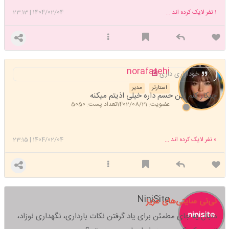
1
نفر لایک کرده اند ...
1404/02/04
|
23:13
norafatehi
خودآزاری داری
استارتر
مدیر
چبکار کنم این حسم داره خیلی اذیتم میکنه
عضویت: 1402/08/21
تعداد پست: 5050
0
نفر لایک کرده اند ...
1404/02/04
|
23:15
NiniSite
نی‌نی سایتی‌های عزیز
دنبال یه جای مطمئن برای یاد گرفتن نکات بارداری، نگهداری نوزاد،