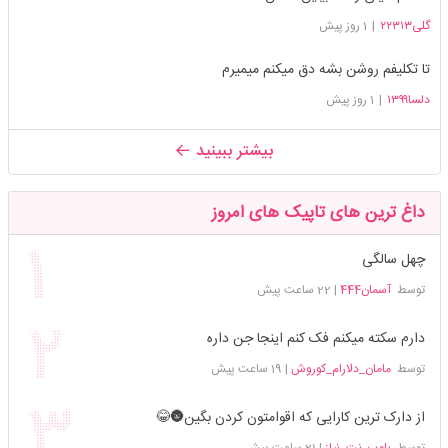
گلی۲۲۳۱۳
|
1 روز پیش
تا تکلیفم روشن بشه دق میکنم میمیرم
دلسا۱۳۹۹
|
1 روز پیش
بیشتر ببینید
داغ ترین های تاپیک های امروز
چهل سالگی
توسط
آسمان444
|
22 ساعت پیش
دارم سکته میکنم فک کنم اینجا جن داره
توسط
مامان_دلارام_کوروش
|
19 ساعت پیش
از دارک ترین کارایی که اقوامتون کردن بگین🌚😂
توسط
بلوپ_نت_نیاز
|
21 ساعت پیش