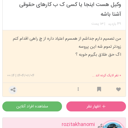
استارتر
مدیر
وکیل هست اینجا یا کسی ک ب کارهای حقوقی
عضویت: 1401/10/02
تعداد پست: 8513
آشنا باشه
49
| 13 پست
بازدید
من تصمیم دارم جداشم از همسرم اعتیاد داره از چ راهی اقدام کنم
زودتر تموم شه این پروسه
اگ حق طلاق بگیرم خوبه ؟
0
نفر لایک کرده اند ...
1404/02/04
|
00:14
اظهار نظر
مشاهده افراد آنلاین
rozitakhanomi
بله وکالت بگیر