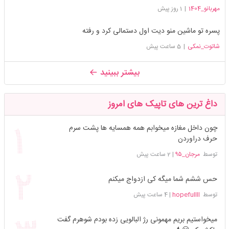
مهربانو_1404
|
1 روز پیش
پسره تو ماشین منو دیت اول دستمالی کرد و رفته
شاتوت_نمکی
|
5 ساعت پیش
بیشتر ببینید
داغ ترین های تاپیک های امروز
چون داخل مغازه میخوابم همه همسایه ها پشت سرم
حرف دراوردن
توسط
مرجان_۹۵
|
2 ساعت پیش
حس ششم شما میگه کی ازدواج میکنم
توسط
hopefullll
|
4 ساعت پیش
میخواستیم بریم مهمونی رژ البالویی زده بودم شوهرم گفت