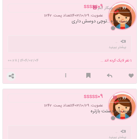
sssss09
بس چیکار کنم
عضویت: 1403/10/29
تعداد پست: 1242
دوست داره ..توچی دوسش داری
..
بیشتر ببینید
1
نفر لایک کرده اند ...
1404/02/04
|
00:28
sssss09
ن
عضویت: 1403/10/29
تعداد پست: 1242
خوبه بازم دستت بازتره
..
بیشتر ببینید