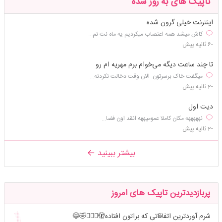
تاپیک های به روز شده
اینترنت خیلی گرون شده
کاش میشد همه اعتصاب میکردیم یه ماه نت نم...
-6 ثانیه پیش
تا چند ساعت دیگه می‌خوام برم مهریه ام رو
میگفت خاک برسرتون. الان وقت دخالت نکردنه...
-2 ثانیه پیش
دیت اول
نهههههه مکان کاملا عمومیههه انقد اون فضا...
-2 ثانیه پیش
بیشتر ببینید
پربازدیدترین تاپیک های امروز
شرم آوردترین اتفاقاتی که براتون افتاده🫣🤦🏻‍♀️🤣😂