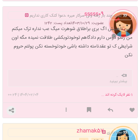
sssss09
کمپ چند بار رفته ولی سرکار میره ،دعوا کتک کاری نداریم
عضویت: 1403/10/29
تعداد پست: 1242
ببین ناهیتش اگ بری براطلاق شوهرت میگ عب نداره ترک میکنم
من زنمو دوس دارم دادگاهم توخودتوبکشی طلاقت نمیده مگه اون
شرایطی ک تو عقدنامته داشته باشی خودتوخسته نکن پولتم حروم
نکن
..
بیشتر ببینید
1
نفر لایک کرده اند ...
1404/02/04
|
00:24
zhamak57
بچه داری