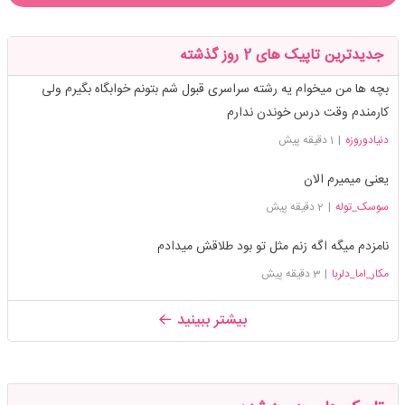
جدیدترین تاپیک های 2 روز گذشته
بچه ها من میخوام یه رشته سراسری قبول شم بتونم خوابگاه بگیرم ولی
کارمندم وقت درس خوندن ندارم
دنیادوروزه
|
1 دقیقه پیش
یعنی میمیرم الان
سوسک_توله
|
2 دقیقه پیش
نامزدم میگه اگه زنم مثل تو بود طلاقش میدادم
مکار_اما_دلربا
|
3 دقیقه پیش
بیشتر ببینید