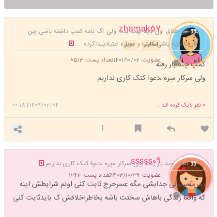
zhamak57
حق طلاق اون باید بهت بده .ولی اگ نامه کمپ داشته باشی چن
بار انداخته باشی کمپ و دوباره اعتیادپیداکرده ...
استارتر
مدیر
عضویت: 1401/10/02
تعداد پست: 8513
کمپ چند بار رفته
ولی سرکار میره ،دعوا کتک کاری نداریم
0
نفر لایک کرده اند ...
1404/02/04
|
00:18
sssss09
کمپ چند بار رفته ولی سرکار میره ،دعوا کتک کاری نداریم
عضویت: 1403/10/29
تعداد پست: 1242
پس نمیتونی جدابشی مگه عسرحرج ثابت کنی اونم شرایطش اینه
که واقعا زندگی باهاش سختت باشه بخاطراخلاقش ک بایدثابت کنی