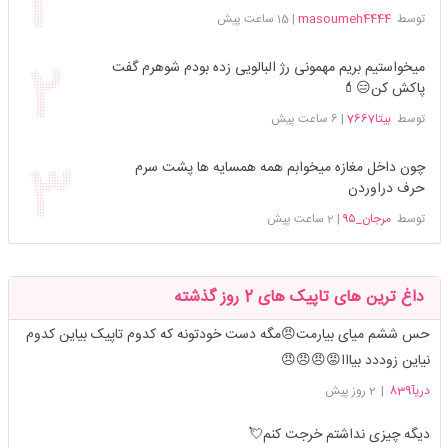
توسط
masoumeh4444
|
15 ساعت پیش
میخواستیم بریم مهمونی رژ البالویی زده بودم شوهرم گفت
پاکش کن😑💄
توسط
بیتا7667
|
6 ساعت پیش
چون داخل مغازه میخوابم همه همسایه ها پشت سرم
حرف دراوردن
توسط
مرجان_۹۵
|
2 ساعت پیش
داغ ترین های تاپیک های 2 روز گذشته
حس ششم میای بیارمت😠مگه دست خودتونه که کدوم تاپیک بیاین کدوم
نیاین زوددد بیااا😡😠😠😠
دریآ839
|
2 روز پیش
دیگه چیزی نداشتم خرجت کنم💘