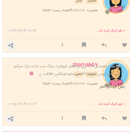
استارتر
مدیر
ن
عضویت: 1401/10/02
تعداد پست: 8513
0
نفر لایک کرده اند ...
1404/02/04
|
00:24
zhamak57
ببین ناهیتش اگ بری براطلاق شوهرت میگ عب نداره ترک میکنم
من زنمو دوس دارم دادگاهم توخودتوبکشی طلاقت ن ...
استارتر
مدیر
عضویت: 1401/10/02
تعداد پست: 8513
بس چیکار کنم
0
نفر لایک کرده اند ...
1404/02/04
|
00:25