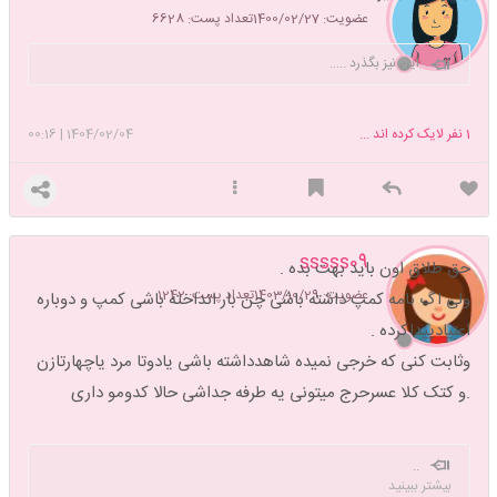
عضویت: 1400/02/27
تعداد پست: 6628
این نیز بگذرد .....
1
نفر لایک کرده اند ...
1404/02/04
|
00:16
sssss09
حق طلاق اون باید بهت بده .
عضویت: 1403/10/29
تعداد پست: 1242
ولی اگ نامه کمپ داشته باشی چن بار انداخته باشی کمپ و دوباره
اعتیادپیداکرده .
وثابت کنی که خرجی نمیده شاهدداشته باشی یادوتا مرد یاچهارتازن
.و کتک کلا عسرحرج میتونی یه طرفه جداشی حالا کدومو داری
..
بیشتر ببینید