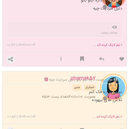
اون دوست داره اینو بگو.
دلیل سردیت چیه
..
بیشتر ببینید
1
نفر لایک کرده اند ...
1404/02/04
|
00:42
zhamak57
اون دوست داره اینو بگو.دلیل سردیت چیه
استارتر
مدیر
نمیدونم اره فک کنم
عضویت: 1401/10/02
تعداد پست: 8513
تلاش های بیهوده
0
نفر لایک کرده اند ...
1404/02/04
|
00:57