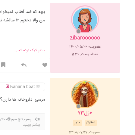
بچه که ضد آفتاب نمیخواد 
من والا دخترم ۱۲ سالشه نمیزنم براش، حالا سبزه م هست
zibaroooooo
عضویت: 1400/05/02
0
نفر لایک کرده اند ...
تعداد پست: 1430
Banana boat
مرسی. داروخانه ها دارن؟ ی
غزل73
پسرم تاج سرم😍دخترم
استارتر
مدیر
بیشتر ببینید
عضویت: 1398/07/17