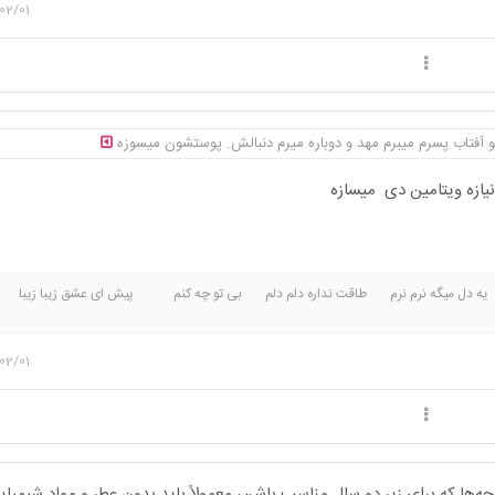
02/01
تو آفتاب پسرم میبرم مهد و دوباره میرم دنبالش. پوستشون میسوزه
نیازه ویتامین دی میسازه
م یه دل میگه نرم نرم طاقت نداره دلم دلم بی تو چه کنم پیش ای عشق زیبا زیب
 تو ام هرجا هرجا ترکت نکنم سلطان قلبم توهستی توهستی دروازه های دلم را شکست
م تو بستی تو بستی با من پیوستی
02/01
ا که برای زیر دو سال مناسب باشن، معمولاً باید بدون عطر و مواد شیمیا