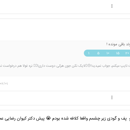
1
5
10
15
20
انقد بدم میاد یه ساعت تایپ میکنم، جواب نمیدید!🤨🫩لایک نکن جون هرکی دوست داری!😵‍💫 نره غولا هم درخ
تی درخواست نده ولی اینکارو میکنه. درخواستت رو رد میکنم ولی قبلش ده تا فحش نثارت کردم
بود لازم نیست واکنش نشون بدی. بپذیر که همه مطابق میل شما فکر نمیکنند.
02/01
و پف و گودی زیر چشمم واقعا کلافه شده بودم 😭 پیش دکتر کیوان رضایی عمل