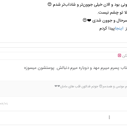
ونی بود و الان خیلی جوون‌تر و شاداب‌تر شدم 😍
لا تو چشم نیست.
 سرحال و جوون شدی ❤️😍
ز
اینجا
پیدا کردم
نکن
فتاب پسرم میبرم مهد و دوباره میرم دنبالش. پوستشون میسوزه
‌ مونس و همدمم😍 جونم فداتون قلب های مامان❤❤
02/01