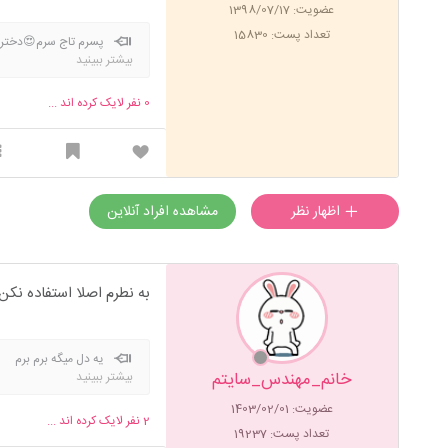
عضویت: 1398/07/17
تعداد پست: 15830
پسرم تاج سرم😍دخترم
بیشتر ببینید
0
نفر لایک کرده اند ...
اظهار نظر
مشاهده افراد آنلاین
به نطرم اصلا استفاده نکن
یه دل میگه برم بر
خانم_مهندس_سایتم
بیشتر ببینید
کوچیکه دنیا دنیا با یاد
شکستی پیمان یاری به قلب
عضویت: 1403/02/01
2
نفر لایک کرده اند ...
تعداد پست: 19237