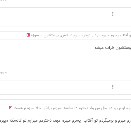
تو آفتاب پسرم میبرم مهد و دوباره میرم دنبالش. پوستشون میسوزه
 پوستشون خراب میشه
02/01
سال من والا دخترم ۱۲ سالشه نمیزنم براش، حالا سبزه م هست
م میرم و برمیگردم تو آفتاب. پسرم میبرم مهد، دخترمم میزارم تو کالسکه میبرم 