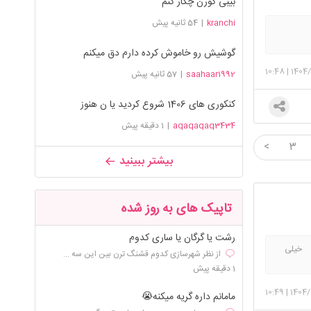
بیبی کورن چکار کنم
kranchi
|
54 ثانیه پیش
گوشیش رو خاموش کرده دارم دق میکنم
10:48
|
1404/
saahaar1992
|
57 ثانیه پیش
کنکوری های 1406 شروع کردید یا ن هنوز
aqaqaqaq3434
|
1 دقیقه پیش
<
3
بیشتر ببینید
تاپیک های به روز شده
رشت یا گرگان یا ساری کدوم
ا خیلی
از نظر شهرسازی کدوم قشنگ ترن بین این سه ...
ی
1 دقیقه پیش
10:49
|
1404/
مامانم داره گریه میکنه😭