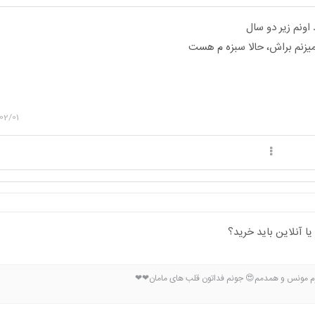
اونم زیر دو سال
02/01
ا آنلاین باید خرید؟
‌ مونس و همدمم😍 جونم فداتون قلب های مامان❤❤