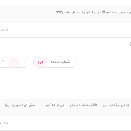
‌ مونس و همدمم😍 جونم فداتون قلب های مامان❤❤
02/01
برو
2
1
>
م یه دل میگه نرم نرم طاقت نداره دلم دلم بی تو چه کنم پیش ای عشق زیبا زیب
 تو ام هرجا هرجا ترکت نکنم سلطان قلبم توهستی توهستی دروازه های دلم را شکست
م تو بستی تو بستی با من پیوستی
02/01