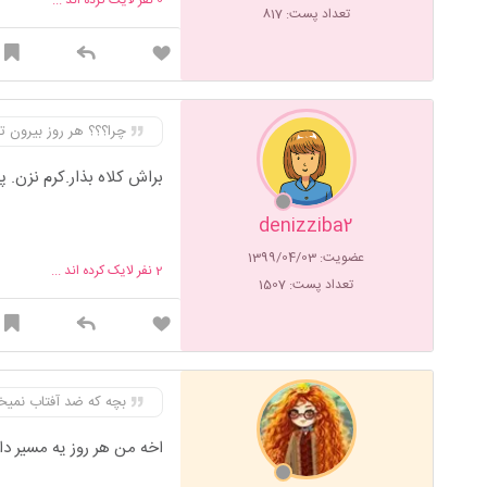
تعداد پست: 817
چرا؟؟؟ هر روز بیرون 
براش کلاه بذار.کرم نزن.
denizziba2
عضویت: 1399/04/03
2
نفر لایک کرده اند ...
تعداد پست: 1507
بچه که ضد آفتاب نمیخواد اونم زیر دو 
اخه من هر روز یه مسیر دار