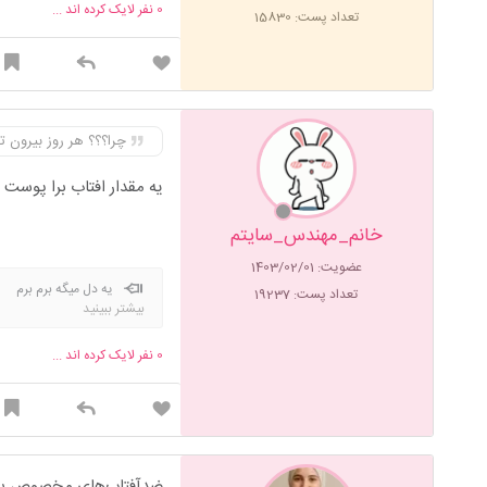
0
نفر لایک کرده اند ...
تعداد پست: 15830
چرا؟؟؟ هر روز بیرون 
یه مقدار افتاب برا پوست 
خانم_مهندس_سایتم
عضویت: 1403/02/01
یه دل میگه برم بر
تعداد پست: 19237
بیشتر ببینید
کوچیکه دنیا دنیا با یاد
شکستی پیمان یاری به قلب
0
نفر لایک کرده اند ...
ضدآفتاب‌های مخصوص بچه‌ه