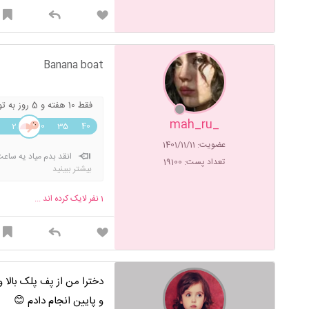
Banana boat
فقط 10 هفته و 5 روز به تولد باقی مونده !
_mah_ru
25
30
35
40
عضویت: 1401/11/11
تعداد پست: 19100
بیشتر ببینید
هول و... کیست!؟ کسی که نوش
نظر دادم که مخالف نظر شما 
1
نفر لایک کرده اند ...
دخترا من از پف پلک بالا 
و پایین انجام دادم 😊