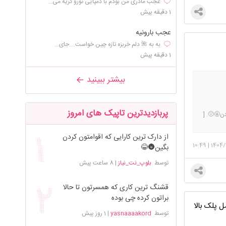
عجب مادری من بودم با دمپایی تورو گریه می...
1 دقیقه پیش
عجب بارونیه
به به 🌺 دلم خربزه تازه چین خواست....جای...
1 دقیقه پیش
بیشتر ببینید
پربازدیدترین تاپیک های امروز
واست ندن🤬🤢. [
.] هرجا
از دارک ترین کارایی که اقوامتون کردن
10:49
|
1404/
بگین🌚😂
توسط
بلوپ_نت_نیاز
|
8 ساعت پیش
قشنگ ترین کاری که همسرتون تا حالا
براتون کرده چی بوده
 پلک بالا
توسط
yasnaaaakord
|
1 روز پیش