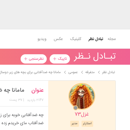
مجله
تبادل نظر
کلینیک
عکس
ویدیو
تبـادل نـظر
تاپیک
نظرسنجی
تبادل نظر
متفرقه
عمومی
مامانا چه ضدآفتابی برای بچه های زیر دوسال
عنوان
مامانا چه ض
2147
| 37 پست
بازدید
غزل73
چه ضدآفتابی خوبه برای ز
ضدآفتاب مای خریدم زده بالای۳سال برای پسرم استفاده میکنم. ولی دخترم ۱
استارتر
مدیر