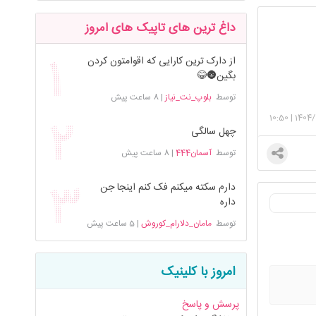
داغ ترین های تاپیک های امروز
از دارک ترین کارایی که اقوامتون کردن
بگین🌚😂
توسط
بلوپ_نت_نیاز
|
8 ساعت پیش
10:50
|
1404/
چهل سالگی
توسط
آسمان444
|
8 ساعت پیش
دارم سکته میکنم فک کنم اینجا جن
داره
توسط
مامان_دلارام_کوروش
|
5 ساعت پیش
امروز با کلینیک
پرسش و پاسخ