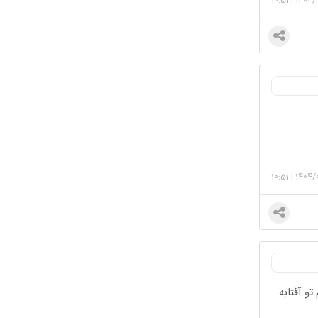
10:51
|
1404/
تو آفتابه