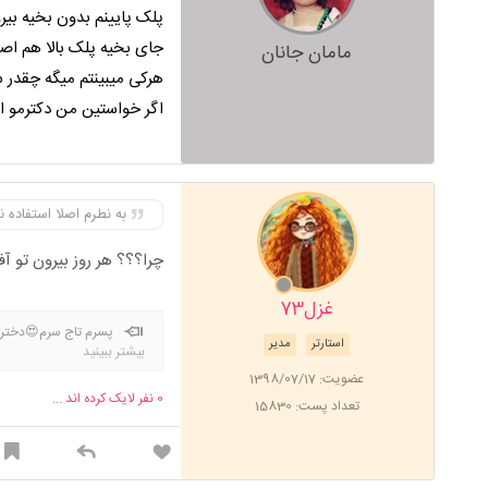
پلک پایینم بدون بخیه بیر
جای بخیه پلک بالا هم اص
مامان جانان
هرکی میبینتم میگه چقدر
اگر خواستین من دکترمو ا
به نطرم اصلا استفاده 
چرا؟؟؟ هر روز بیرون تو آ
غزل73
پسرم تاج سرم😍دخترم
استارتر
مدیر
بیشتر ببینید
عضویت: 1398/07/17
0
نفر لایک کرده اند ...
تعداد پست: 15830