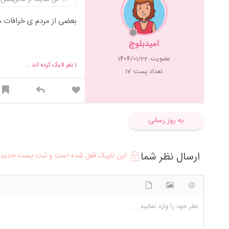
بعضی از مردم ی خرافات ه
امیدبلوچ
عضویت: 1404/01/22
1
نفر لایک کرده اند ...
تعداد پست: 17
به روز رسانی
ارسال نظر شما
این تاپیک قفل شده است و ثبت پست جدید د
شکلک ها
آپلود فایل
اضافه کردن تصویر
نظر خود را وارد نمایید ...