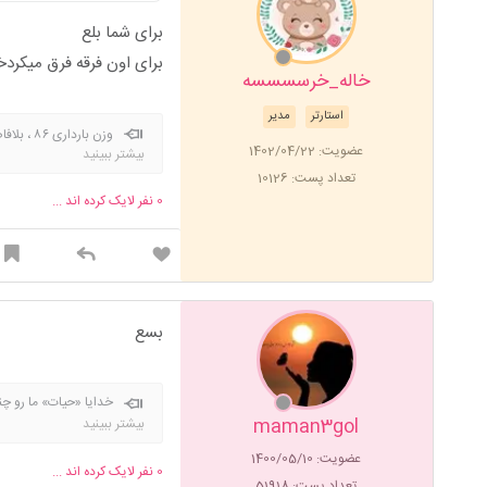
برای شما بلع
برای اون فرقه فرق میکرد‌خ
خاله_خرسسسسه
استارتر
مدیر
عضویت: 1402/04/22
بیشتر ببینید
زایمان ۶۴.۵ وزن فعلی یک سال بعد زایمان ۶۱
تعداد پست: 10126
0
نفر لایک کرده اند ...
بسع
خدایا «حیات» ما 
وهذا یوم فرحت به آل 
maman3gol
بیشتر ببینید
و بیگانگانی در 
عضویت: 1400/05/10
0
نفر لایک کرده اند ...
تعداد پست: 51918