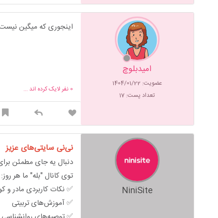
اینجوری که میگین نیست 
امیدبلوچ
عضویت: 1404/01/22
0
نفر لایک کرده اند ...
تعداد پست: 17
نی‌نی سایتی‌های عزیز
دنبال یه جای مطمئن برای 
توی کانال "بله" ما هر روز:
✅ نکات کاربردی مادر و ک
NiniSite
✅ آموزش‌های تربیتی
✅ توصیه‌های روانشناسی خ