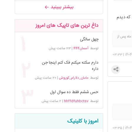
بیشتر ببینید
 که دیدم
داغ ترین های تاپیک های امروز
وزن بارداری ۸۶ ، بلافاصله بعد زایمان ۷۸، روز چهلم ۶۹ هدف ۶۵ ، وزن الان و شش ماه پس از زایمان +شروع ورزش از ۴ ماه پس از
چهل سالگی
توسط
آسمان444
|
23 ساعت پیش
03:33
|
1404
دارم سکته میکنم فک کنم اینجا جن
داره
توسط
مامان_دلارام_کوروش
|
20 ساعت پیش
حس ششم فقط ده سوال اول
توسط
hhffdfuhbctsv
|
2 ساعت پیش
وند.
... دارم
امروز با کلینیک
03:35
|
1404