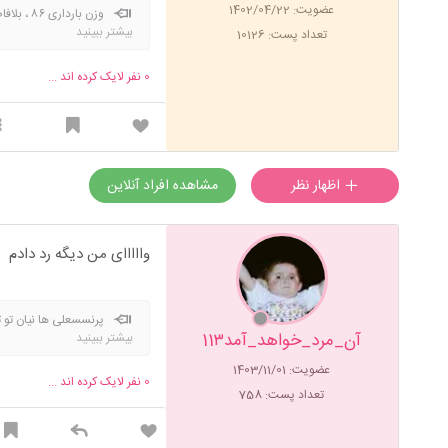
عضویت: 1402/04/22
بیشتر ببینید
تعداد پست: 10126
زایمان ۶۴.۵ وزن فعلی یک سال بعد زایمان ۶۱
0
نفر لایک کرده اند ...
اظهار نظر
مشاهده افراد آنلاین
وااااای من دیگه رد دادم
پرنسسعلی ها نیان تو 
آن_مرد_خواهد_آمد11۳
بیشتر ببینید
عضویت: 1403/11/01
0
نفر لایک کرده اند ...
تعداد پست: 758