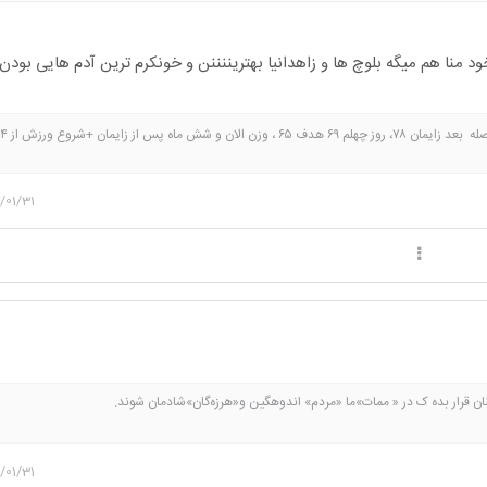
ود منا هم میگه بلوچ ها و زاهدانیا بهتریننننن و خونکرم ترین آدم هایی بودن
/01/31
رو چنان قرار بده ک در « ممات»ما «مردم» اندوهگین و«هرزه‌گان»شادمان ش
زیاد و آل مروان! من هموطنانی در ترکیه ،سوریه،یمن،امریکا،فلسطین،عراق ،فرانسه ،لبنان و
شهرهای ایرانم 💔همین قدر تلخ💔.
/01/31