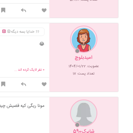
خدایا بسه دیگه😩
😂
امیدبلوچ
عضویت: 1404/01/22
0
نفر لایک کرده اند ...
تعداد پست: 17
مونا ریگی کیه قضیش چیه
شاپرک590