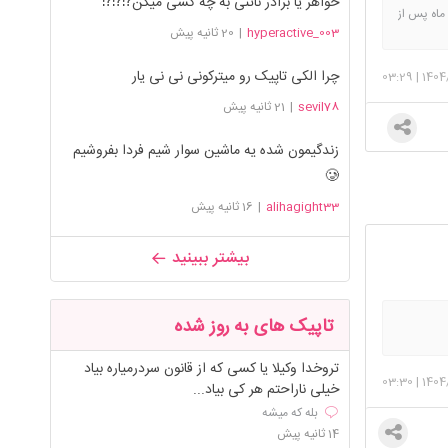
خواهر یا برادر ناتنی به چه کسی میگن⁉️⁉️⁉️
وزن بارداری ۸۶ ، بلافاصله بعد زایمان ۷۸، روز چهلم ۶۹ هدف ۶۵ ، وزن الان و شش ماه پس از زایمان +شروع ورزش از ۴ ماه پس از
hyperactive_003
|
20 ثانیه پیش
چرا الکی تاپیک رو میترکونی نی نی یار
03:29
|
1404
sevil78
|
21 ثانیه پیش
زندگیمون شده یه ماشین سوار شیم فردا بفروشیم
🥲
alihagight33
|
16 ثانیه پیش
بیشتر ببینید
تاپیک های به روز شده
تروخدا وکیلا یا کسی که از قانون سردرمیاره بیاد
03:30
|
1404
خیلی ناراحتم هر کی بیاد...
بله که میشه
14 ثانیه پیش