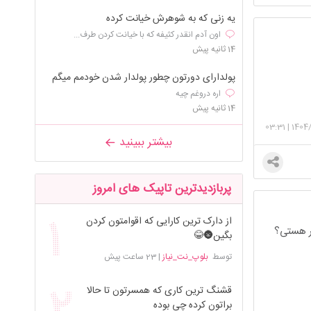
یه زنی که به شوهرش خیانت کرده
اون آدم انقدر کثیفه که با خیانت کردن طرف...
14 ثانیه پیش
پولدارای دورتون چطور پولدار شدن خودمم میگم
اره دروغم چیه
14 ثانیه پیش
03:31
|
1404/
بیشتر ببینید
پربازدیدترین تاپیک های امروز
از دارک ترین کارایی که اقوامتون کردن
سر هستی؟
بگین🌚😂
توسط
بلوپ_نت_نیاز
|
23 ساعت پیش
قشنگ ترین کاری که همسرتون تا حالا
براتون کرده چی بوده