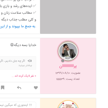
✅ ایده‌های رشد و بازی ب
✅ مطالب سلامت زنان و ب
و کلی مطلب جذاب دیگه من
به جمع ما بپیوند و از این محتوای کاربردی استفاده کن.
خدایا بسه دیگه😩
اگر چه جان دادیم ، اگر
پراااااااااااان
بیشتر ببینید
گرگ واسه خودش میجنگه سگ 
یابو جان پرنسسعلی درخواست 
عضویت: 1399/08/10
0
نفر لایک کرده اند ...
استایل کردن میتونید ازم سوا
تعداد پست: 15539
محترم باشیم این خیلی مهمه 
اینجوری که میگین نیس