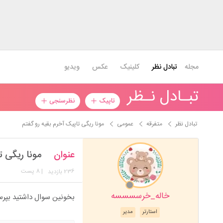
مجله
تبادل نظر
کلینیک
عکس
ویدیو
تبـادل نـظر
تاپیک
نظرسنجی
تبادل نظر
متفرقه
عمومی
مونا ریگی تاپیک آخرم بقیه رو گفتم
عنوان
مونا ریگی ت
236
| 8 پست
بازدید
خاله_خرسسسسه
بخونین سوال داشتید بپرس
استارتر
مدیر