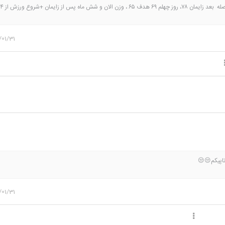
/01/31
تاپیکم😒😒
/01/31