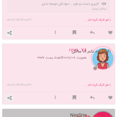
کاربری دست دو نفره ... دعوا نکن حوصله ندارم
بیشتر ببینید
1
نفر لایک کرده اند ...
1404/01/29
|
07:18
78_roya
اگه اشتباه نکنم 18 سالگی
عضویت: 1402/11/08
تعداد پست: 3137
1
نفر لایک کرده اند ...
1404/01/29
|
07:18
NiniSite
نی‌نی سایتی‌های عزیز