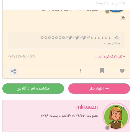
استارتر
مدیر
95
| 6 پست
بازدید
عضویت: 1401/06/13
تعداد پست: 5279
🤔
🌷🌷🌷🌷🌷🌷🌾🌾🌾🌾🌾🌾🌾🌻🌻🌻🌻🌻🌻🌻
بیشتر ببینید
0
نفر لایک کرده اند ...
1404/01/29
|
07:17
اظهار نظر
مشاهده افراد آنلاین
mlikaazn
۱۸
عضویت: 1403/09/22
تعداد پست: 1796