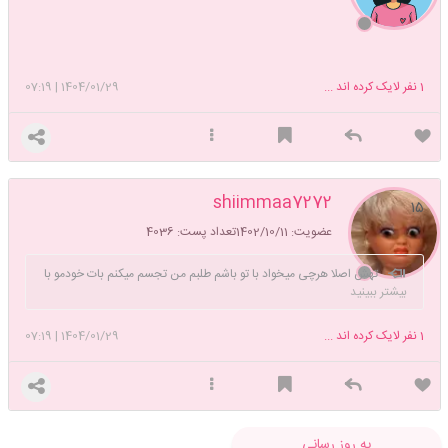
1
نفر لایک کرده اند ...
1404/01/29
|
07:19
shiimmaa7272
۱۵
عضویت: 1402/10/11
تعداد پست: 4036
تهش اصلا هرچی میخواد با تو باشم طلبم من تجسم میکنم بات خودمو با
بیشتر ببینید
یه بچه بغلم ...
1
نفر لایک کرده اند ...
1404/01/29
|
07:19
به روز رسانی