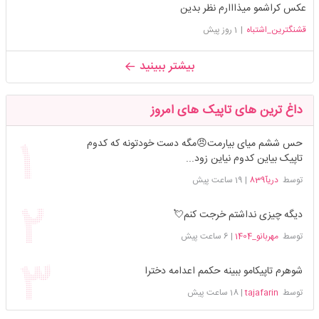
عکس کراشمو میذااارم نظر بدین
قشنگترین_اشتباه
|
1 روز پیش
بیشتر ببینید
داغ ترین های تاپیک های امروز
حس ششم میای بیارمت😠مگه دست خودتونه که کدوم
تاپیک بیاین کدوم نیاین زود...
توسط
دریآ839
|
19 ساعت پیش
دیگه چیزی نداشتم خرجت کنم💘
توسط
مهربانو_1404
|
6 ساعت پیش
شوهرم تاپیکامو ببینه حکمم اعدامه دخترا
توسط
tajafarin
|
18 ساعت پیش