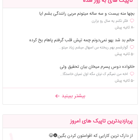
تاپیک های به روز شده
بچها منه بیست و سه ساله میتونم مربی رانندگی بشم ایا
فکر نکنم یه سال رو بزارن
-8 ثانیه پیش
حالم بد شد یهو نمی‌دونم چمه تپش قلب گرفتم پاهام یخ کرده
گوارشمم بهم ریخته س اسهال میشم زیاد میتو...
-5 ثانیه پیش
خانواده دوس پسرم میخان بیان تحقیق ولی
اخه من نمیگم ک نیان مگه اول نمیان خاستگا...
-5 ثانیه پیش
بیشتر ببینید
پربازدیدترین تاپیک های امروز
از دارک ترین کارایی که اقوامتون کردن بگین🌚😂