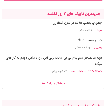
جدیدترین تاپیک های 2 روز گذشته
چطوری بعضی ها شوهراشون اینطورن
رویاآ
|
19 ثانیه پیش
کسی هست که 🥲
aszxc
|
22 ثانیه پیش
بچه ها نمیخواستم بیام نی نی سایت ولی این زن داداش دومم یه کار های
میکنه
13851385_mohaddese
|
34 ثانیه پیش
بیشتر ببینید