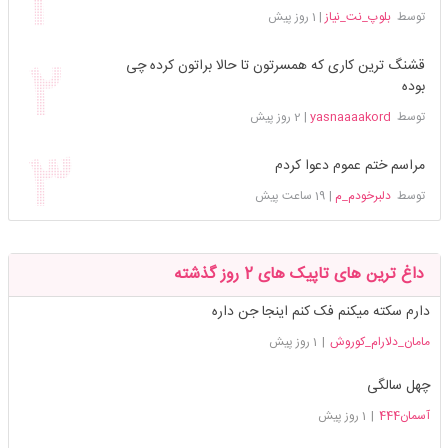
توسط
بلوپ_نت_نیاز
|
1 روز پیش
قشنگ ترین کاری که همسرتون تا حالا براتون کرده چی
بوده
توسط
yasnaaaakord
|
2 روز پیش
مراسم ختم عموم دعوا کردم
توسط
دلبرخودم_م
|
19 ساعت پیش
داغ ترین های تاپیک های 2 روز گذشته
دارم سکته میکنم فک کنم اینجا جن داره
مامان_دلارام_کوروش
|
1 روز پیش
چهل سالگی
آسمان444
|
1 روز پیش