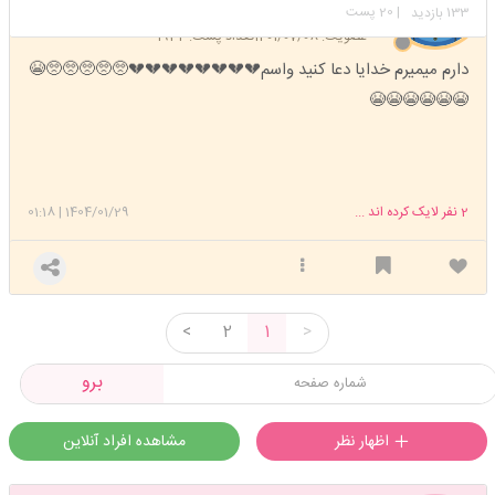
استارتر
مدیر
133
| 20 پست
بازدید
عضویت: 1401/07/08
تعداد پست: 1934
دارم میمیرم خدایا دعا کنید واسم💔💔💔💔💔💔💔💔🥺🥺🥺🥺🥺😭
😭😭😭😭😭😭
2
نفر لایک کرده اند ...
1404/01/29
|
01:18
<
2
1
>
برو
اظهار نظر
مشاهده افراد آنلاین