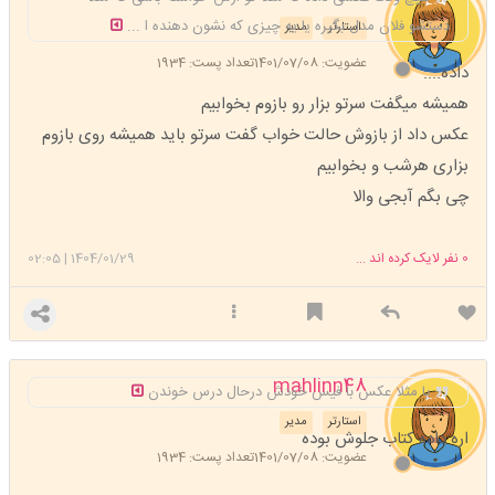
دستشو فلان مدل بگیره یا یه چیزی که نشون دهنده ا ...
استارتر
مدیر
عضویت: 1401/07/08
تعداد پست: 1934
داده....
همیشه میگفت سرتو بزار رو بازوم بخوابیم
عکس داد از بازوش حالت خواب گفت سرتو باید همیشه روی بازوم
بزاری هرشب و بخوابیم
چی بگم آبجی والا
0
نفر لایک کرده اند ...
1404/01/29
|
02:05
mahlinn48
یا مثلا عکس با فیس خودش درحال درس خوندن
استارتر
مدیر
اره داده کتاب جلوش بوده
عضویت: 1401/07/08
تعداد پست: 1934