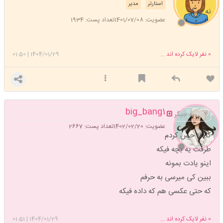
استارتر
مدیر
نه جیگر
عضویت: 1401/07/08
تعداد پست: 1934
0
نفر لایک کرده اند ...
1404/01/29
|
01:50
big_bang1
نه جیگر
عضویت: 1402/02/20
تعداد پست: 2667
کاملا حس کردم
طرفت یه بچه فیکه
اینو یادت بمونه
ببین کی میرسی به حرفم
که حتی عکسی هم که داده فیکه
0
نفر لایک کرده اند ...
1404/01/29
|
01:51