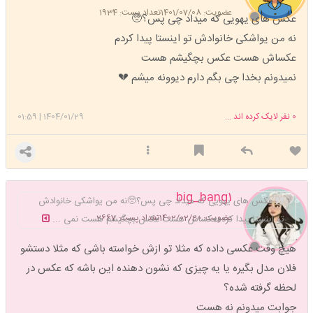
عضویت: 1401/07/08
تعداد پست: 1934
عکس های یهویی که میداد چی پس؟🥺
نه من یواشکی خانوادش تو اینستا پیدا کردم
عکساش هست عکس بچگیشم‌ هست
نمیدونم بخدا چی بگم دارم دیوونه میشم 💔
0
نفر لایک کرده اند ...
1404/01/29
|
01:59
big_bang1
عکس های یهویی که میداد چی پس؟🥺نه من یواشکی خانوادش
عضویت: 1402/02/20
تعداد پست: 2667
تو اینستا پیدا کردمعکساش هست عکس بچگیشم‌ هست نمی ...
هیچ وقت عکسی داده که مثلا تو ازش خواسته باشی که مثلا دستشو
فلان مدل بگیره یا یه چیزی که نشون دهنده این باشه که عکس در
لحظه گرفته شده؟
جوابت میدونم نه هست