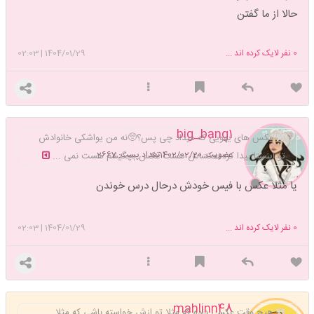
حالا از ما گفتن
0
نفر لایک کرده اند ...
1404/01/29
|
02:03
big_bang1
عکس های یهویی که میداد چی پس؟🥺نه من یواشکی خانوادش
عضویت: 1402/02/20
تعداد پست: 2667
تو اینستا پیدا کردمعکساش هست عکس بچگیشم‌ هست نمی ...
یا مثلا عکس با فیس خودش درحال درس خوندن
0
نفر لایک کرده اند ...
1404/01/29
|
02:03
mahlinn48
هیچ وقت عکسی داده که مثلا تو ازش خواسته باشی که مثلا