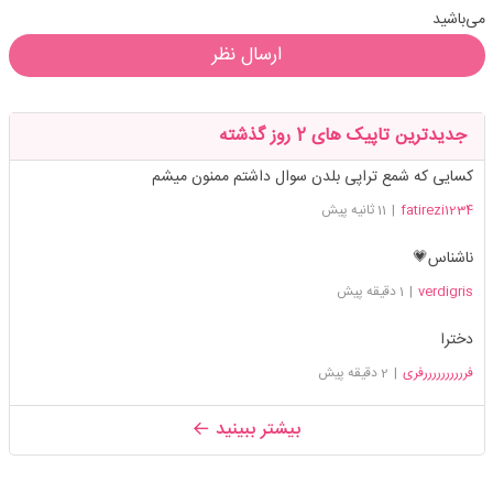
می‌باشید
ارسال نظر
جدیدترین تاپیک های 2 روز گذشته
کسایی که شمع تراپی بلدن سوال داشتم ممنون میشم
fatirezi1234
|
11 ثانیه پیش
ناشناس💗
verdigris
|
1 دقیقه پیش
دخترا
فررررررررررفری
|
2 دقیقه پیش
بیشتر ببینید