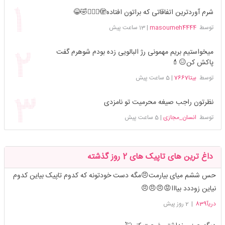
شرم آوردترین اتفاقاتی که براتون افتاده🫣🤦🏻‍♀️🤣😂
توسط
masoumeh4444
|
13 ساعت پیش
میخواستیم بریم مهمونی رژ البالویی زده بودم شوهرم گفت
پاکش کن😑💄
توسط
بیتا7667
|
5 ساعت پیش
نظرتون راجب صیغه محرمیت تو نامزدی
توسط
انسان_مجازی
|
5 ساعت پیش
داغ ترین های تاپیک های 2 روز گذشته
حس ششم میای بیارمت😠مگه دست خودتونه که کدوم تاپیک بیاین کدوم
نیاین زوددد بیااا😡😠😠😠
دریآ839
|
2 روز پیش