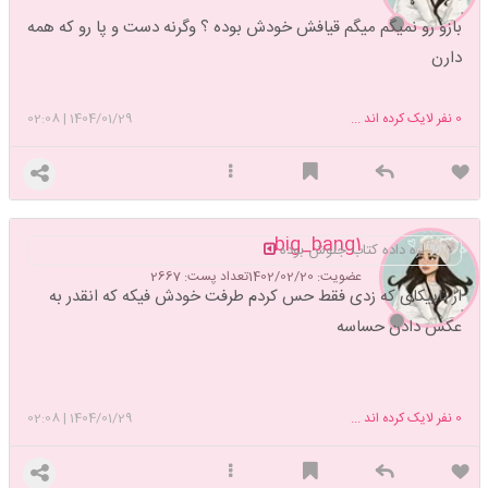
بازو رو نمیگم میگم قیافش خودش بوده ؟ وگرنه دست و پا رو که همه
دارن
0
نفر لایک کرده اند ...
1404/01/29
|
02:08
big_bang1
اره داده کتاب جلوش بوده
عضویت: 1402/02/20
تعداد پست: 2667
از تاپیکای که زدی فقط حس کردم طرفت خودش فیکه که انقدر به
عکس دادن حساسه
0
نفر لایک کرده اند ...
1404/01/29
|
02:08