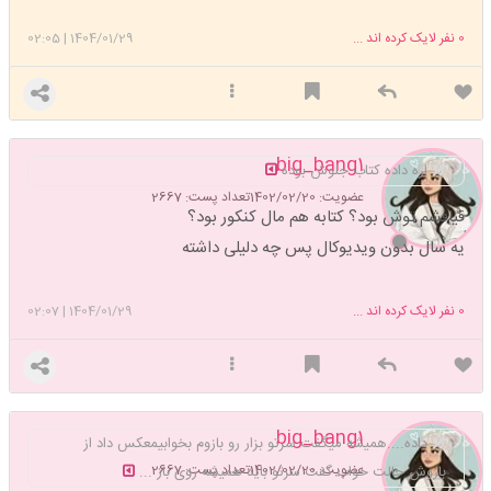
0
نفر لایک کرده اند ...
1404/01/29
|
02:05
big_bang1
اره داده کتاب جلوش بوده
عضویت: 1402/02/20
تعداد پست: 2667
قیافشم توش بود؟ کتابه هم مال کنکور بود؟
یه سال بدون ویدیوکال پس چه دلیلی داشته
0
نفر لایک کرده اند ...
1404/01/29
|
02:07
big_bang1
داده....همیشه میگفت سرتو بزار رو بازوم بخوابیمعکس داد از
عضویت: 1402/02/20
تعداد پست: 2667
بازوش حالت خواب گفت سرتو باید همیشه روی باز ...