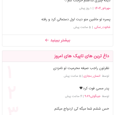
دیگه چیزی نداشتم خرجت کنم💘
مهربانو_1404
|
1 روز پیش
پسره تو ماشین منو دیت اول دستمالی کرد و رفته
شاتوت_نمکی
|
5 ساعت پیش
بیشتر ببینید
داغ ترین های تاپیک های امروز
نظرتون راجب صیغه محرمیت تو نامزدی
توسط
انسان_مجازی
|
5 ساعت پیش
پدر مسی فوت کرد🖤
توسط
جینگولی989
|
4 ساعت پیش
حس ششم شما میگه کی ازدواج میکنم