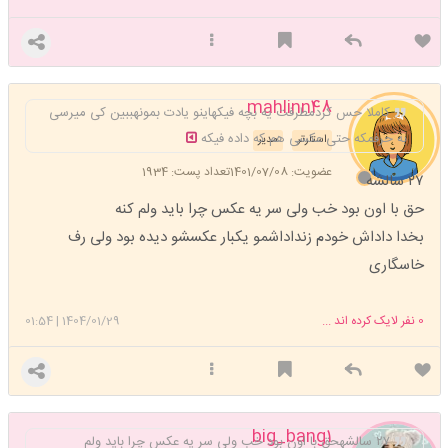
mahlinn48
کاملا حس کردمطرفت یه بچه فیکهاینو یادت بمونهببین کی میرسی
به حرفمکه حتی عکسی هم که داده فیکه
استارتر
مدیر
عضویت: 1401/07/08
تعداد پست: 1934
۲۷ سالشه
حق با اون بود خب ولی سر یه عکس چرا باید ولم کنه
بخدا داداش خودم زنداداشمو یکبار عکسشو دیده بود ولی رف
خاسگاری
0
نفر لایک کرده اند ...
1404/01/29
|
01:54
big_bang1
۲۷ سالشهحق با اون بود خب ولی سر یه عکس چرا باید ولم