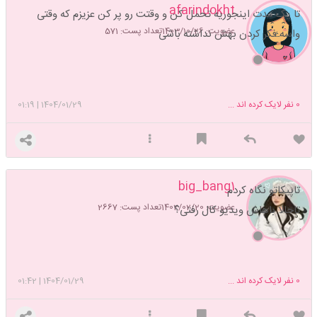
afarindokht
تا یک مدت اینجوریه تحمل کن و وقتت رو پر کن عزیزم که وقتی
عضویت: 1403/10/26
تعداد پست: 571
واسه فکر کردن بهش نداشته باشی
0
نفر لایک کرده اند ...
1404/01/29
|
01:19
big_bang1
تاپیکاتو نگاه کردم
عضویت: 1402/02/20
تعداد پست: 2667
تاحالا باهاش ویدیو کال رفتی؟
0
نفر لایک کرده اند ...
1404/01/29
|
01:42