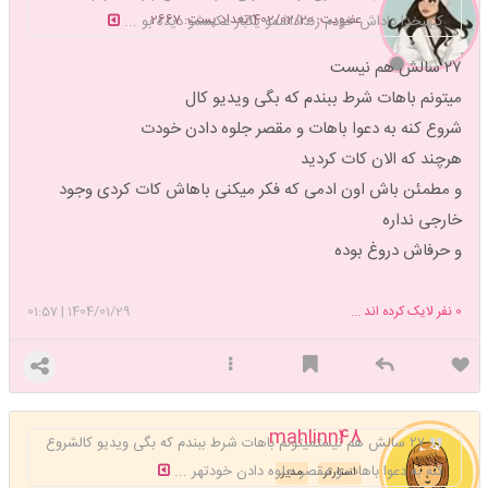
عضویت: 1402/02/20
تعداد پست: 2667
کنهبخدا داداش خودم زنداداشمو یکبار عکسشو دیده بو ...
۲۷ سالش هم نیست
میتونم باهات شرط ببندم که بگی ویدیو کال
شروع کنه به دعوا باهات و مقصر جلوه دادن خودت
هرچند که الان کات کردید
و مطمئن باش اون ادمی که فکر میکنی باهاش کات کردی وجود
خارجی نداره
و حرفاش دروغ بوده
0
نفر لایک کرده اند ...
1404/01/29
|
01:57
mahlinn48
۲۷ سالش هم نیستمیتونم باهات شرط ببندم که بگی ویدیو کالشروع
کنه به دعوا باهات و مقصر جلوه دادن خودتهر ...
استارتر
مدیر