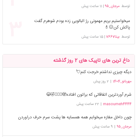
توسط
مرجان_۹۵
|
11 ساعت پیش
میخواستیم بریم مهمونی رژ البالویی زده بودم شوهرم گفت
پاکش کن😑💄
توسط
بیتا7667
|
15 ساعت پیش
داغ ترین های تاپیک های 2 روز گذشته
دیگه چیزی نداشتم خرجت کنم💘
مهربانو_1404
|
2 روز پیش
شرم آوردترین اتفاقاتی که براتون افتاده🫣🤦🏻‍♀️🤣😂
masoumeh4444
|
22 ساعت پیش
چون داخل مغازه میخوابم همه همسایه ها پشت سرم حرف دراوردن
مرجان_۹۵
|
9 ساعت پیش