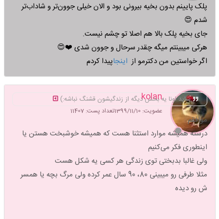
پلک پایینم بدون بخیه بیرونی بود و الان خیلی جوون‌تر و شاداب‌تر
شدم 😍
جای بخیه پلک بالا هم اصلا تو چشم نیست.
هرکی میبینتم میگه چقدر سرحال و جوون شدی ❤️😍
اگر خواستین من دکترمو از
اینجا
پیدا کردم
kolan
شاید اونا یه بخش دیگه از زندگیشون قشنگ نباشه:)
عضویت: 1399/11/10
تعداد پست: 11407
موافقم
درسته همیشه موارد استثنا هست که همیشه خوشبخت هستن یا
اینطوری فکر می‌کنیم
ولی غالبا بدبختی توی زندگی هر کسی یه شکل هست
مثلا طرفی رو میبینی 80، 90 سال عمر کرده ولی مرگ بچه یا همسر
ش رو دیده