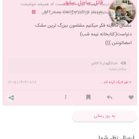
قاتل_ساحل_سابق
موافقم درسته همیشه موارد استثنا هست که همیشه خوشبخت
عضویت: 1403/06/05
تعداد پست: 566
هستن یا اینطوری فکر می‌کنیم ولی غالبا بدبختی توی ...
مشکل ما اینه فکر میکنیم مشلمون ببزرگ ترین مشک
دنیاست(کتابخانه نیمه شب)
امضاتوننن:)))
خدانگهدار تا 13تیر
بیشتر ببینید
2
نفر لایک کرده اند ...
1404/01/18
|
19:05
به روز رسانی
ارسال نظر شما