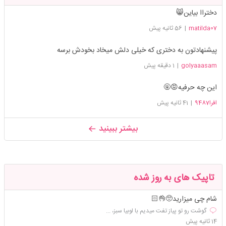
دختراا بیاین😸
matilda07
|
56 ثانیه پیش
پیشنهادتون به دختری که خیلی دلش میخاد بخودش برسه
golyaaasam
|
1 دقیقه پیش
این چه حرفیه😡🤬
افرا9487
|
41 ثانیه پیش
بیشتر ببینید
تاپیک های به روز شده
شام چی میزارید🥺👌🏻
گوشت رو تو پیاز تفت میدیم با لوبیا سبز، ...
14 ثانیه پیش