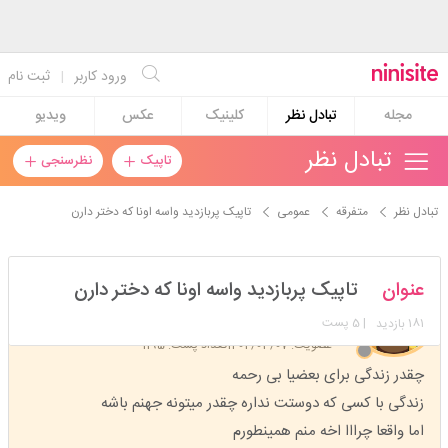
ورود کاربر
|
ثبت نام
مجله
تبادل نظر
کلینیک
عکس
ویدیو
تبادل نظر
تاپیک
نظرسنجی
تبادل نظر
متفرقه
عمومی
تاپیک پربازدید واسه اونا که دختر دارن
آیدامحمدی1356
عنوان
تاپیک پربازدید واسه اونا که دختر دارن
استارتر
مدیر
181
| 5 پست
بازدید
عضویت: 1402/03/07
تعداد پست: 1195
چقدر زندگی برای بعضیا بی رحمه
زندگی با کسی که دوستت نداره چقدر میتونه جهنم باشه
اما واقعا چرااا اخه منم همینطورم