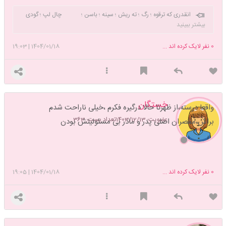
انقدری که ترقوه ؛ رگ ؛ ته ریش ؛ سینه ؛ باسن ؛ چال لپ ؛ گودی
کمر ؛ و بقیه پستی بلندی های بدنمون
بیشتر ببینید
طرفدار داره، عقاید و اخلاق و خط فکریمون طرفدار نداره!
توعصر حاضر حتما باید یه چیزیت زده باشه بیرون یارفته باشه تو
0
نفر لایک کرده اند ...
1404/01/18
|
19:03
تاشایسته بشی
خستگان
واقعا درسته،از ظهرتا حالا درگیره فکرم ،خیلی ناراحت شدم
عضویت: 1403/12/13
تعداد پست: 363
براش،مقصران اصلی پدر و مادر بی مسئولیتش بودن
0
نفر لایک کرده اند ...
1404/01/18
|
19:05