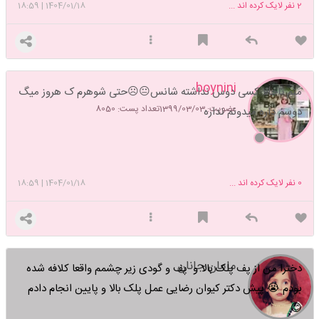
2
نفر لایک کرده اند ...
1404/01/18
|
18:59
boynini
منم تاحالا کسی دوس نداشته شانس😐☹️حتی شوهرم ک هروز میگ
عضویت: 1399/03/03
تعداد پست: 8050
دوسم داره میدونم نداره
0
نفر لایک کرده اند ...
1404/01/18
|
18:59
مامان جانان
دخترا من از پف پلک بالا و پف و گودی زیر چشمم واقعا کلافه شده
بودم 😭 پیش دکتر کیوان رضایی عمل پلک بالا و پایین انجام دادم
😊