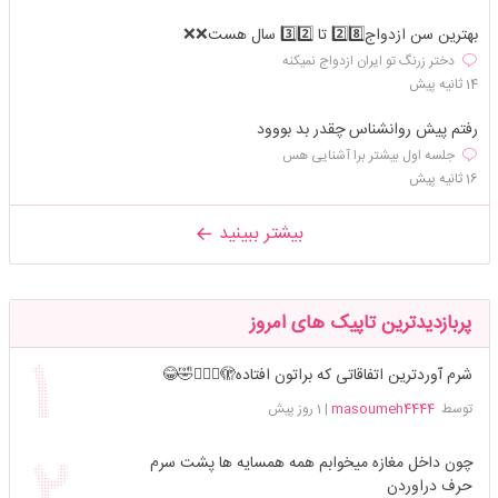
بهترین سن ازدواج2️⃣8️⃣ تا 3️⃣2️⃣ سال هست❌️❌️
دختر زرنگ تو ایران ازدواج نمیکنه
14 ثانیه پیش
رفتم پیش روانشناس چقدر بد بووود
جلسه اول بیشتر برا آشنایی هس
16 ثانیه پیش
بیشتر ببینید
پربازدیدترین تاپیک های امروز
شرم آوردترین اتفاقاتی که براتون افتاده🫣🤦🏻‍♀️🤣😂
توسط
masoumeh4444
|
1 روز پیش
چون داخل مغازه میخوابم همه همسایه ها پشت سرم
حرف دراوردن