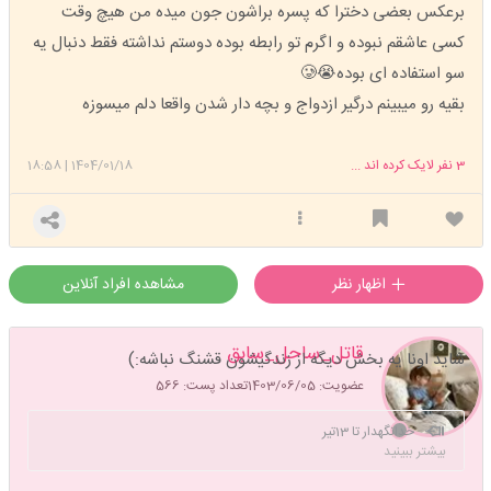
برعکس بعضی دخترا که پسره براشون جون میده من هیچ وقت
کسی عاشقم نبوده و اگرم تو رابطه بوده دوستم نداشته فقط دنبال یه
سو استفاده ای بوده😭🥲
بقیه رو میبینم درگیر ازدواج و بچه دار شدن واقعا دلم میسوزه
3
نفر لایک کرده اند ...
1404/01/18
|
18:58
اظهار نظر
مشاهده افراد آنلاین
قاتل_ساحل_سابق
شاید اونا یه بخش دیگه از زندگیشون قشنگ نباشه:)
عضویت: 1403/06/05
تعداد پست: 566
خدانگهدار تا 13تیر
بیشتر ببینید