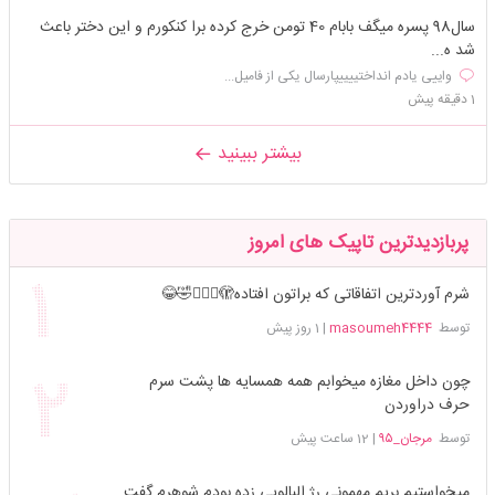
سال98 پسره میگف بابام 40 تومن خرج کرده برا کنکورم و این دختر باعث
شد ه...
واییی یادم انداختییییپارسال یکی از فامیل...
1 دقیقه پیش
بیشتر ببینید
پربازدیدترین تاپیک های امروز
شرم آوردترین اتفاقاتی که براتون افتاده🫣🤦🏻‍♀️🤣😂
توسط
masoumeh4444
|
1 روز پیش
چون داخل مغازه میخوابم همه همسایه ها پشت سرم
حرف دراوردن
توسط
مرجان_۹۵
|
12 ساعت پیش
میخواستیم بریم مهمونی رژ البالویی زده بودم شوهرم گفت