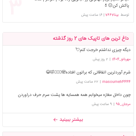
پاکش کن😑💄
توسط
بیتا7667
|
16 ساعت پیش
داغ ترین های تاپیک های 2 روز گذشته
دیگه چیزی نداشتم خرجت کنم💘
مهربانو_1404
|
2 روز پیش
شرم آوردترین اتفاقاتی که براتون افتاده🫣🤦🏻‍♀️🤣😂
masoumeh4444
|
22 ساعت پیش
چون داخل مغازه میخوابم همه همسایه ها پشت سرم حرف دراوردن
مرجان_۹۵
|
9 ساعت پیش
بیشتر ببینید