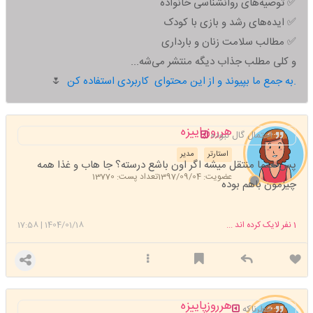
✅ توصیه‌های روانشناسی خانواده
✅ ایده‌های رشد و بازی با کودک
✅ مطالب سلامت زنان و بارداری
و کلی مطلب جذاب دیگه منتشر می‌شه...
به جمع ما بپیوند و از این محتوای کاربردی استفاده کن.
🌷
هرروزپاییزه
احتمال گال نبوده
استارتر
مدیر
پس حتما منتقل میشه اگر اون باشع درسته؟ جا هاب و غذا همه
عضویت: 1397/09/04
تعداد پست: 13770
چیزمون باهم بوده
1
نفر لایک کرده اند ...
1404/01/18
|
17:58
هرروزپاییزه
خطرناکه