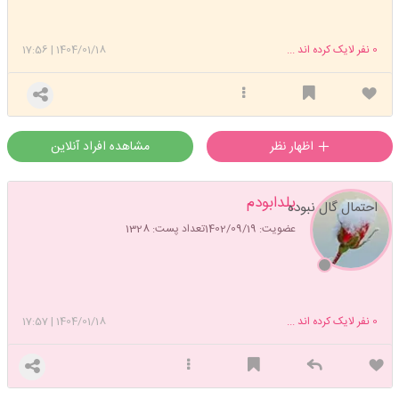
0
نفر لایک کرده اند ...
1404/01/18
|
17:56
اظهار نظر
مشاهده افراد آنلاین
یلدابودم
احتمال گال نبوده
عضویت: 1402/09/19
تعداد پست: 1328
0
نفر لایک کرده اند ...
1404/01/18
|
17:57