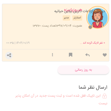
هرروزپاییزه
دوستان اژلاعات دارین بیاین حیاتیه
استارتر
مدیر
عضویت: 1397/09/04
تعداد پست: 13770
0
نفر لایک کرده اند ...
1404/01/19
|
00:35
به روز رسانی
ارسال نظر شما
این تاپیک قفل شده است و ثبت پست جدید در آن امکان پذیر
نیست