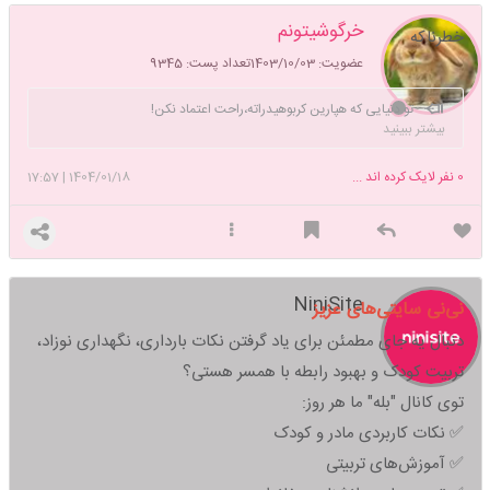
خرگوشیتونم
خطرناکه
عضویت: 1403/10/03
تعداد پست: 9345
تو دنیایی که هپارین کربوهیدراته،راحت اعتماد نکن!
بیشتر ببینید
0
نفر لایک کرده اند ...
1404/01/18
|
17:57
NiniSite
نی‌نی سایتی‌های عزیز
دنبال یه جای مطمئن برای یاد گرفتن نکات بارداری، نگهداری نوزاد،
تربیت کودک و بهبود رابطه با همسر هستی؟
توی کانال "بله" ما هر روز:
✅ نکات کاربردی مادر و کودک
✅ آموزش‌های تربیتی