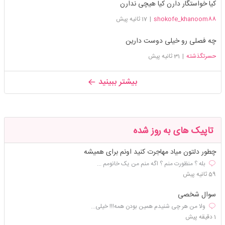
کیا خواستگار دارن کیا هیچی ندارن
shokofe_khanoom88
|
17 ثانیه پیش
چه فصلی رو خیلی دوست دارین
حسرتگذشته
|
31 ثانیه پیش
بیشتر ببینید
تاپیک های به روز شده
چطور دلتون میاد مهاجرت کنید اونم برای همیشه
بله ؟ منظورت منم ؟ اگه منم من یک خانومم ...
59 ثانیه پیش
سوال شخصی
ولا من هر چی شنیدم همین بودن همه!!! خیلی...
1 دقیقه پیش