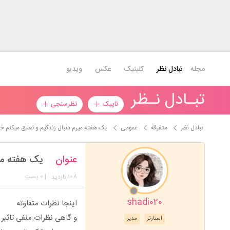
مجله
تبادل نظر
کلینیک
عکس
ویدیو
تبـادل نـظر
تاپیک
نظرسنجی
تبادل نظر
متفرقه
عمومی
یک هفته میرم دنبال زندگیم و تعلیق میکنم خ
عنوان
یک هفته میر
108
| 0 پست
بازدید
shadi020
اینجا نظرات متفاوته
و گاهی نظرات منفی تاثیر
استارتر
مدیر