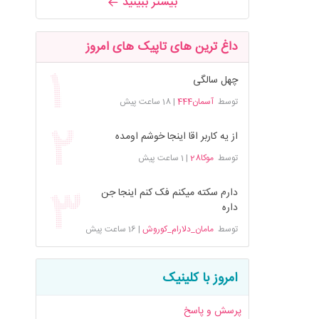
بیشتر ببینید
داغ ترین های تاپیک های امروز
چهل سالگی
توسط
آسمان444
|
18 ساعت پیش
از یه کاربر اقا اینجا خوشم اومده
توسط
موکا28
|
1 ساعت پیش
دارم سکته میکنم فک کنم اینجا جن
داره
توسط
مامان_دلارام_کوروش
|
16 ساعت پیش
امروز با کلینیک
پرسش و پاسخ