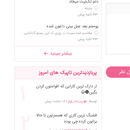
دلم تک‌نیت میخاد
مثبته
-33 ثانیه پیش
پوستم بعد عمل بینی داغون شده
سلاممم شما نسبت ب روزی ک این پستو گذاشتی...
-33 ثانیه پیش
بیشتر ببینید
ل نظر
پربازدیدترین تاپیک های امروز
از دارک ترین کارایی که اقوامتون کردن
بگین🌚😂
توسط
بلوپ_نت_نیاز
|
18 ساعت پیش
قشنگ ترین کاری که همسرتون تا حالا
براتون کرده چی بوده