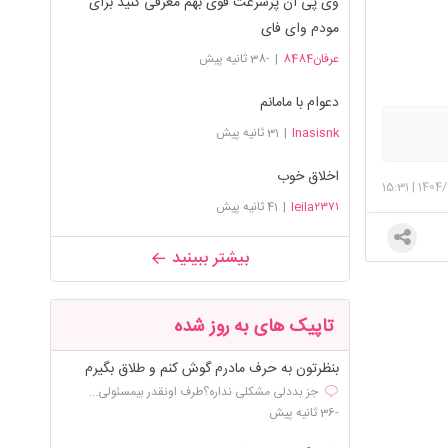
وی پی آن پرسرعت قوی بهم معرفی کنید برای
مودم وای فای
عرفان8484
|
-38 ثانیه پیش
دعوام با مامانم
lnasisnk
|
31 ثانیه پیش
اخلاق خوب
15:31
|
1404/
leila۲۳۷۱
|
41 ثانیه پیش
بیشتر ببینید
تاپیک های به روز شده
بنظرتون به حرف مادرم گوش کنم و طلاق بگیرم
جز بددلی مشکلی نداره؟طرف اونقدر بیمسئولی...
-36 ثانیه پیش