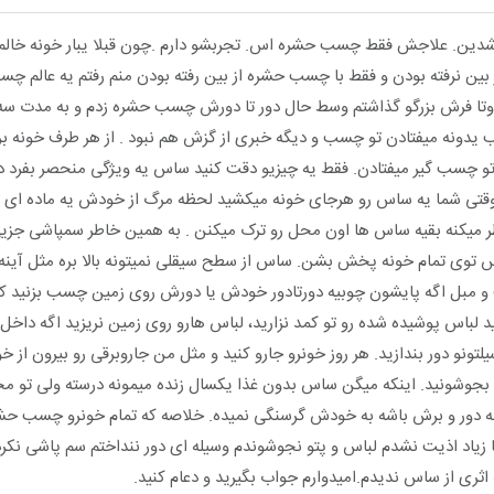
شدین. علاجش فقط چسب حشره اس. تجربشو دارم .چون قبلا یبار خونه خا
از بین نرفته بودن و فقط با چسب حشره از بین رفته بودن منم رفتم یه عالم 
وتا فرش بزرگو گذاشتم وسط حال دور تا دورش چسب حشره زدم و به مدت سه 
یدونه میفتادن تو چسب و دیگه خبری از گزش هم نبود . از هر طرف خونه ب
چسب گیر میفتادن. فقط یه چیزیو دقت کنید ساس یه ویژگی منحصر بفرد دار
قتی شما یه ساس رو هرجای خونه میکشید لحظه مرگ از خودش یه ماده ای 
طر میکنه بقیه ساس ها اون محل رو ترک میکنن‌ . به همین خاطر سمپاشی جزیی
اس توی تمام خونه پخش بشن. ساس از سطح سیقلی نمیتونه بالا بره مثل آینه
 و مبل اگه پایشون چوبیه دورتادور خودش یا دورش روی زمین چسب بزنید ک
د لباس پوشیده شده رو تو کمد نزارید، لباس هارو روی زمین نریزید اگه داخل 
ونو دور بندازید. هر روز خونرو جارو کنید و مثل من جاروبرقی رو بیرون از خون
بجوشونید. اینکه میگن ساس بدون غذا یکسال زنده میمونه درسته ولی تو م
 دور و برش باشه به خودش گرسنگی نمیده. خلاصه که تمام خونرو چسب حشر
زیاد اذیت نشدم لباس و پتو نجوشوندم وسیله ای دور ننداختم سم پاشی نکر
ثری از ساس ندیدم.امیدوارم جواب بگیرید و دعام کنید.