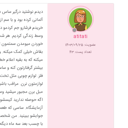
دیدم نوشتید درگیر ساس 
آلمانی کرده بود و با سم 
خریدم فرشارو جم کردمو د
وسط زندگی کردیم. هر شب 
atitati
خوردن میومدن سمتمون تو 
عضویت: 1403/09/25
بقاش خیلی کمک میکنه. و
تعداد پست: 43
میکنه که به بقیه اعلام خ
بیشتر گرفتارتون کنه و س
فلز. لوازم چوبی مثل تخت
لوازمتون نرن. مراقب باشی
مبل برن مجبور میشید وسیلت
اگه حوصله ندارید کیسشو 
آزمایشگاه. ساسی که طعمه
جوابشو ببینید. من شخصا 
با چسب بعد سه ماه دیگه ا