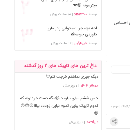
میترسونه 😔💔
توسط
bita1300
|
18 ساعت پیش
کسی احساس
اخه بچه جرا نمیخوابی پدر مارو
داوردی جوجه📸
توسط
شیرنارگیل
|
16 ساعت پیش
داغ ترین های تاپیک های 2 روز گذشته
دیگه چیزی نداشتم خرجت کنم💘
مهربانو_1404
|
1 روز پیش
حس ششم میای بیارمت😠مگه دست خودتونه که
کدوم تاپیک بیاین کدوم نیاین زوددد بیااا😡😠😠
03:10
|
1404/
😠
دریآ839
|
1 روز پیش