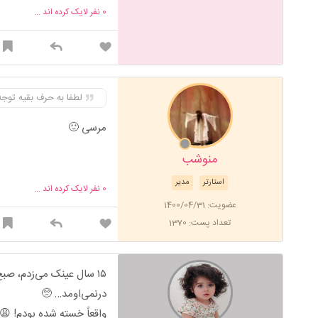
0
نفر لایک کرده اند ...
لطفا به حرف بقیه توجه
مرسی 🙂
منوشب
استارتر
مدیر
0
نفر لایک کرده اند ...
عضویت: 1400/04/31
تعداد پست: 1370
۱۵ سال عینک می‌زدم، ص
درنمی‌اومد… 🥺
واقعاً خسته شده بودم! 😩