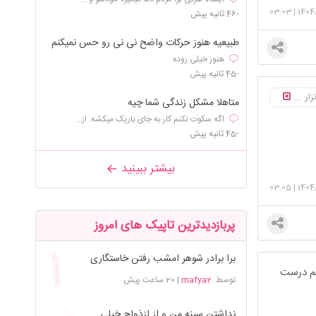
03:03
|
1404
-46 ثانیه پیش
طبیعیه هنوز حرکات واضح نی نی رو حس نمیکنم
هنوز خیلی زوده
-45 ثانیه پیش
ار ...
متاهلا مشکل زندگی شما چیه
اگه سکوت نکنم کار به جای باریک میکشه. از...
-45 ثانیه پیش
بیشتر ببینید
03:05
|
1404
پربازدیدترین تاپیک های امروز
برا برادر شوهر امشب رفتن خاستگاری
مم درست
توسط
mafya2
|
20 ساعت پیش
نداشتن سینه من و از ازذواج خیلی