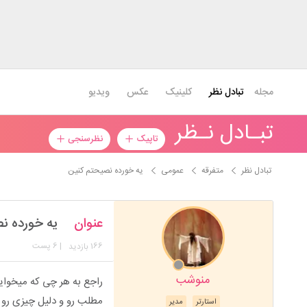
مجله
تبادل نظر
کلینیک
عکس
ویدیو
تبـادل نـظر
تاپیک
نظرسنجی
تبادل نظر
متفرقه
عمومی
یه خورده نصیحتم کنین
عنوان
یه خورده ن
166
| 6 پست
بازدید
منوشب
راجع به هر چی که میخواین
مطلب رو و دلیل چیزی رو ک
استارتر
مدیر