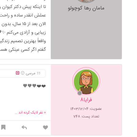
تا اینکه پیش دکتر کیوان ر
مامان رها کوچولو
عملش انقدر ساده و راحت 
الان بعد از ۵
زیبایی و آزادی می‌کنم ✨
واقعاً بهترین تصمیم زندگیم
گفتم اگر کسی عینکی هست 
مرسی 🙂
❤️❤️🧡🧡🧡
فرایا8
عضویت: 1403/12/04
0
نفر لایک کرده اند ...
تعداد پست: 748