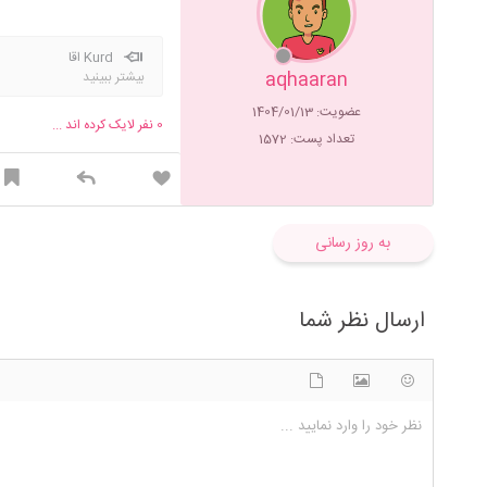
Kurd اقا
aqhaaran
بیشتر ببینید
عضویت: 1404/01/13
0
نفر لایک کرده اند ...
تعداد پست: 1572
به روز رسانی
ارسال نظر شما
شکلک ها
آپلود فایل
اضافه کردن تصویر
نظر خود را وارد نمایید ...