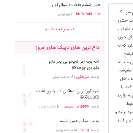
حس ششم فقط ده سوال اول
لم سوسک
hhffdfuhbctsv
|
1 روز پیش
چسب حشره
ماه اون
بیشتر ببینید
رای خون
ه که به
داغ ترین های تاپیک های امروز
ترشح
اخه بچه جرا نمیخوابی پدر مارو
 میتونه
داوردی جوجه📸
 ،شیشه،
توسط
شیرنارگیل
|
16 ساعت پیش
ه داخل
کمد یا
شرم آوردترین اتفاقاتی که براتون افتاده
ه بزارید
🫣🤦🏻‍♀️🤣😂
حیط
توسط
masoumeh4444
|
4 ساعت پیش
ه بزنید و
دم و فقط
به من میگن حس ششم
توسط
fxlog
|
15 ساعت پیش