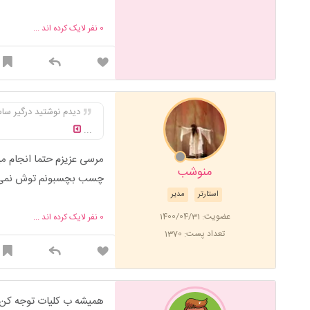
0
نفر لایک کرده اند ...
دیدم نوشتید درگیر س
...
منوشب
چسب بچسبونم توش نمی مونه
استارتر
مدیر
عضویت: 1400/04/31
0
نفر لایک کرده اند ...
تعداد پست: 1370
همیشه ب کلیات توجه کن