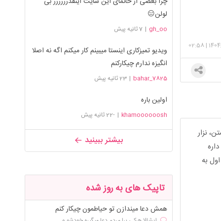
چرا بعضی از خانمای این سایت اینقدرررررر بی
لولن😑
gh_oo
|
7 ثانیه پیش
02:58
|
1404
ویدیو تمیزکاری اینستا میبینم کار میکنم اگه نه اصلا
انگیزه ندارم چیکارکنم
bahar_7825
|
23 ثانیه پیش
اولین باره
khamoooooosh
|
-22 ثانیه پیش
ن، نزار
بیشتر ببینید
داره
ول به
تاپیک های به روز شده
همش دعا میندازن تو حیاطمون چیکار کنم
ایشالا هرکی برا مردم دعا میگیره خودشو و ...