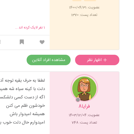
عضویت: 1400/04/31
تعداد پست: 1370
1
نفر لایک کرده اند ...
اظهار نظر
مشاهده افراد آنلاین
لطفا به حرف بقیه توجه آد
دلت با کینه سیاه شه همی
اگه از دست کسی دلشکسته
خودشون ظلم می کنن
فرایا8
همیشه امیدوار باش
عضویت: 1403/12/04
امیدوارم حال دلت خوب ب
تعداد پست: 748