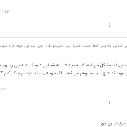
/01/24
اس شدین. علاجش فقط چسب حشره اس. تجربشو دارم .چون قبلا یبار خونه خالم سوسک
مرسی عزیزم حتما انجام میدم .. اما مشکل من اینه که یه بچه ۵ ساله شیطون دارم که همه چی ر
 که هیچ .. چسبا روهم می کنه .. فکر خوبیه .. اما با بچه ام چیکار کنم ؟؟
01/24
 جزئیات ول کن