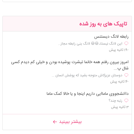
تاپیک های به روز شده
رابطه لانگ دیستنس
این لانگ نیستا،،😃😃 لانگ ینی رابطه مجاز...
-19 ثانیه پیش
امروز بیرون رفتم همه خانما تیشرت پوشیده بودن و خیلی کم دیدم کسی
شال پ...
دوستان عزیزکاش متوجه بشید که پوشش انسان ...
-4 ثانیه پیش
داانشجووی ماماایی داریم اینجا و یا خالا کمک ماما
رتبه چند؟
3 ثانیه پیش
بیشتر ببینید