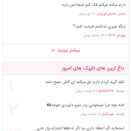
دارم سکته میکنم فک کنم اینجا جن داره
مامان_دلارام_کوروش
|
1 روز پیش
دیگه چیزی نداشتم خرجت کنم💘
مهربانو_1404
|
13 ساعت پیش
بیشتر ببینید
داغ ترین های تاپیک های امروز
انقد گریه کردم دارم دق میکنم ای کاش صبح نشه
توسط
ayda1383
|
3 ساعت پیش
اخه بچه جرا نمیخوابی پدر مارو داوردی جوجه📸
توسط
شیرنارگیل
|
1 ساعت پیش
استخاره اگر اعتقاد داری بیا اگر نه لطفا احترام بزار حتی