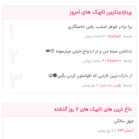
پربازدیدترین تاپیک های امروز
برا برادر شوهر امشب رفتن خاستگاری
توسط
mafya2
|
6 ساعت پیش
نداشتن سینه من و از ازذواج خیلی میترسونه 😔💔
توسط
bita1300
|
4 ساعت پیش
از دارک ترین کارایی که اقوامتون کردن بگین🌚😂
توسط
بلوپ_نت_نیاز
|
2 روز پیش
داغ ترین های تاپیک های 2 روز گذشته
چهل سالگی
آسمان444
|
2 روز پیش