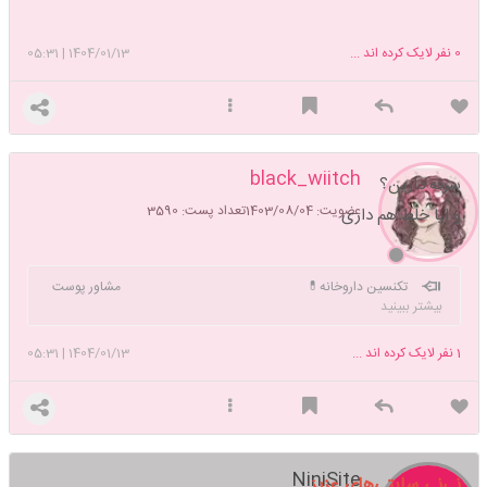
0
نفر لایک کرده اند ...
1404/01/13
|
05:31
black_wiitch
سرفه دارین؟
عضویت: 1403/08/04
تعداد پست: 3590
و ایا خلط هم داری
تکنسین داروخانه💊 مشاور پوست
بیشتر ببینید
و مو👩🏻‍⚕ میکاپ آرتیست مبتدی💄
1
نفر لایک کرده اند ...
1404/01/13
|
05:31
NiniSite
نی‌نی سایتی‌های عزیز