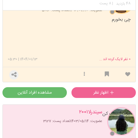
استارتر
مدیر
48
| 8 پست
بازدید
عضویت: 1396/07/26
تعداد پست: 5816
چی بخورم
0
نفر لایک کرده اند ...
1404/01/13
|
05:30
اظهار نظر
مشاهده افراد آنلاین
سیندرلا۲۰۰۱
چرک خشک کن
عضویت: 1403/05/14
تعداد پست: 3127