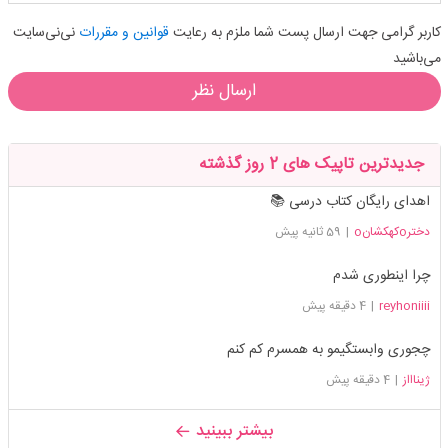
کاربر گرامی جهت ارسال پست شما ملزم به رعایت
قوانین و مقررات
نی‌نی‌سایت
می‌باشید
ارسال نظر
جدیدترین تاپیک های 2 روز گذشته
اهدای رایگان کتاب درسی 📚
دخترoکهکشانo
|
59 ثانیه پیش
چرا اینطوری شدم
reyhoniiii
|
4 دقیقه پیش
چجوری وابستگیمو به همسرم کم کنم
ژیناااز
|
4 دقیقه پیش
بیشتر ببینید