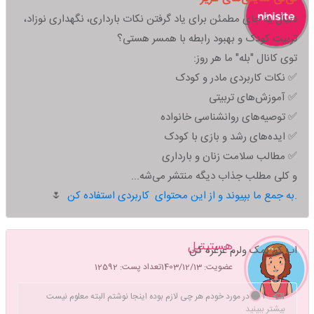
دنبال یه جای مطمئن برای یاد گرفتن نکات بارداری، نگهداری نوزاد،
تربیت کودک و بهبود رابطه با همسر هستی؟
توی کانال "بله" ما هر روز:
✅ نکات کاربردی مادر و کودک
✅ آموزش‌های تربیتی
✅ توصیه‌های روانشناسی خانواده
✅ ایده‌های رشد و بازی با کودک
✅ مطالب سلامت زنان و بارداری
و کلی مطلب جذاب دیگه منتشر می‌شه...
به جمع ما بپیوند و از این محتوای کاربردی استفاده کن.
🌷
هستیتپل
اب کم نمک ولرم غرغره کن
عضویت: 1403/12/13
تعداد پست: 12592
۱ — در مورد خودم هر چی لازم بوده اینجا نوشتم البته معلوم نیست
بیشتر ببینید
کدوم درست و کدوم غلطه ماهیت فضای مجازیه ۲ — چرا ناراحت ؟ چرا