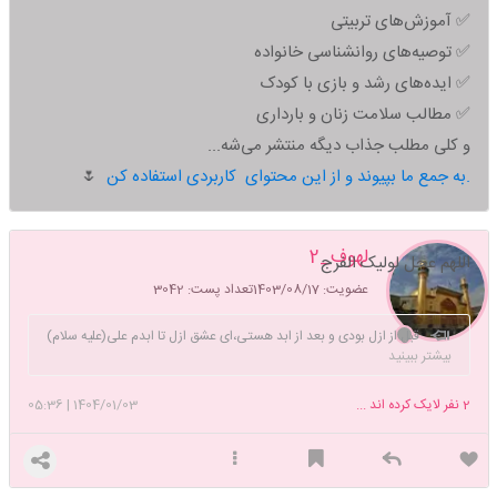
ابراهیم درباره شهید هادی وکتاب فقط برای خدا درباره شهید سامانلو هست
✅ آموزش‌های تربیتی
بخونشون 😊اینهایی هم که میان میگن توسل به ائمه و شهدا شرک ،گناه
✅ توصیه‌های روانشناسی خانواده
وبدعت هست فقط ازخدا بخواین مسلمان و شیعه نیستن از عمد علیه توسل
کردن میگن !حالا که تا اینجا اومدی لطفا به نیت سلامتی وظهور آقا امام زمان
✅ ایده‌های رشد و بازی با کودک
صلوات بفرست.الهی به بزرگی خدا و به حرمت ائمه و شهدا مشکلت حل بشه و
✅ مطالب سلامت زنان و بارداری
مثل بقیه تاپیک بزنی و صدام کنی خبر خوش حاجت روایی بدی.
یاعلی
و کلی مطلب جذاب دیگه منتشر می‌شه...
به جمع ما بپیوند و از این محتوای کاربردی استفاده کن.
🌷
لهوف_2
اللهم عجل لولیک الفرج
عضویت: 1403/08/17
تعداد پست: 3042
قبل از ازل بودی و بعد از ابد هستی،ای عشق ازل تا ابدم علی(علیه سلام)
بیشتر ببینید
2
نفر لایک کرده اند ...
1404/01/03
|
05:36