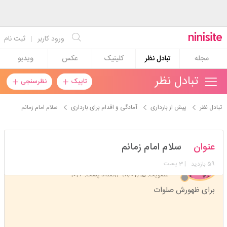
ورود کاربر
|
ثبت نام
مجله
تبادل نظر
کلینیک
عکس
ویدیو
تبادل نظر
تاپیک
نظرسنجی
تبادل نظر
پیش از بارداری
آمادگی و اقدام برای بارداری
سلام امام زمانم
helma12345
عنوان
سلام امام زمانم
استارتر
مدیر
59
| 3 پست
بازدید
عضویت: 1398/07/15
تعداد پست: 1046
برای ظهورش صلوات