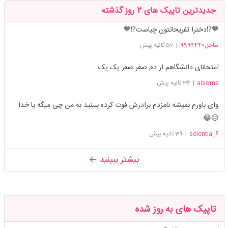
جدیدترین تاپیک های 2 روز گذشته
🧡⁉️دخترا تفریحاتتون چیاست⁉️🧡
ساحل9994440
|
52 ثانیه پیش
امتحانای دانشگاهم از دم صفر صفر یک یک
alsoma
|
36 ثانیه پیش
وای باورم نمیشه نامزدم برادرش فوت کرده ببینید به من چی میگه یا خدا
😐😂
selentia_6
|
39 ثانیه پیش
بیشتر ببینید
تاپیک های به روز شده