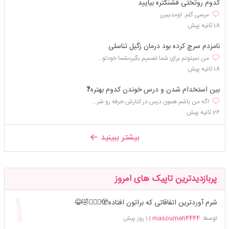
کدوم روتختی قشنگتره بیایید
مرسی گلم. اومدببین
18 ثانیه پیش
نامزدم سرچ کرده بود درمان زگیل تناسلی
من نمیتونم برای شما تصمیم بگیرمشما خودتو...
18 ثانیه پیش
بین استخدام شدن و درس خوندن کدوم بهتره❓️
اگه من باشم همون درس در کنارش حرفه رو شر...
26 ثانیه پیش
بیشتر ببینید
پربازدیدترین تاپیک های امروز
شرم آوردترین اتفاقاتی که براتون افتاده🫣🤦🏻‍♀️🤣😂
توسط
masoumeh4444
|
1 روز پیش