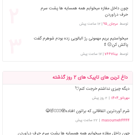
چون داخل مغازه میخوابم همه همسایه ها پشت سرم
حرف دراوردن
توسط
مرجان_۹۵
|
12 ساعت پیش
میخواستیم بریم مهمونی رژ البالویی زده بودم شوهرم گفت
پاکش کن😑💄
توسط
بیتا7667
|
17 ساعت پیش
داغ ترین های تاپیک های 2 روز گذشته
دیگه چیزی نداشتم خرجت کنم💘
مهربانو_1404
|
2 روز پیش
شرم آوردترین اتفاقاتی که براتون افتاده🫣🤦🏻‍♀️🤣😂
masoumeh4444
|
22 ساعت پیش
چون داخل مغازه میخوابم همه همسایه ها پشت سرم حرف دراوردن