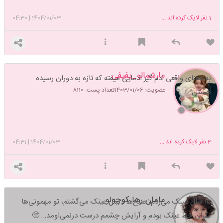
1
نفر لایک کرده اند ...
1404/01/03
|
04:30
مارشمالو_پفپفی
به معنای واقعی ادم گیر ادمایی میفته که تازه به دوران رسیده
عضویت: 1403/01/06
تعداد پست: 8110
هستن✅
2
نفر لایک کرده اند ...
1404/01/03
|
04:31
مامان رها کوچولو
۱۵ سال عینک می‌زدم، صبح‌ها دنبال عینک می‌گشتم، تو مهمونی‌ها
نگران خط عینک بودم و آرایش چشمم درست درنمی‌اومد… 🥺