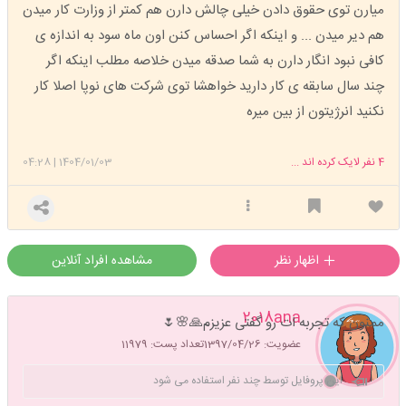
میارن توی حقوق دادن خیلی چالش دارن هم کمتر از وزارت کار میدن
هم دیر میدن ... و اینکه اگر احساس کنن اون ماه سود به اندازه ی
کافی نبود انگار دارن به شما صدقه میدن خلاصه مطلب اینکه اگر
چند سال سابقه ی کار دارید خواهشا توی شرکت های نوپا اصلا کار
نکنید انرژیتون از بین میره
4
نفر لایک کرده اند ...
1404/01/03
|
04:28
اظهار نظر
مشاهده افراد آنلاین
2018ana
ممنون که تجربه ات رو گفتی عزیزم🙏🌸🌷
عضویت: 1397/04/26
تعداد پست: 11979
این پروفایل توسط چند نفر استفاده می شود