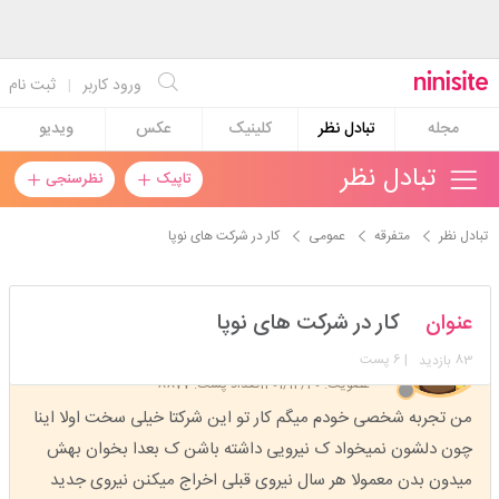
ورود کاربر
|
ثبت نام
مجله
تبادل نظر
کلینیک
عکس
ویدیو
تبادل نظر
تاپیک
نظرسنجی
تبادل نظر
متفرقه
عمومی
کار در شرکت های نوپا
یادگاری_رو_تابلو
عنوان
کار در شرکت های نوپا
استارتر
مدیر
83
| 6 پست
بازدید
عضویت: 1401/12/20
تعداد پست: 8877
من تجربه شخصی خودم میگم کار تو این شرکتا خیلی سخت اولا اینا
چون دلشون نمیخواد ک نیرویی داشته باشن ک بعدا بخوان بهش
میدون بدن معمولا هر سال نیروی قبلی اخراج میکنن نیروی جدید