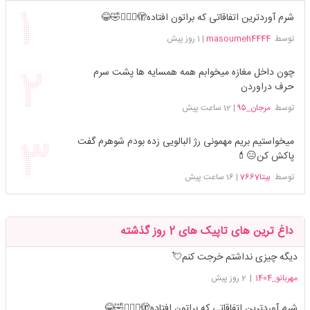
شرم آوردترین اتفاقاتی که براتون افتاده🫣🤦🏻‍♀️🤣😂
توسط
masoumeh4444
|
1 روز پیش
چون داخل مغازه میخوابم همه همسایه ها پشت سرم
حرف دراوردن
توسط
مرجان_۹۵
|
12 ساعت پیش
میخواستیم بریم مهمونی رژ البالویی زده بودم شوهرم گفت
پاکش کن😑💄
توسط
بیتا7667
|
16 ساعت پیش
داغ ترین های تاپیک های 2 روز گذشته
دیگه چیزی نداشتم خرجت کنم💘
مهربانو_1404
|
2 روز پیش
شرم آوردترین اتفاقاتی که براتون افتاده🫣🤦🏻‍♀️🤣😂