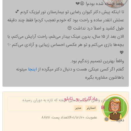
واقعاً خسته شده بودم! 😩💔
تا اینکه پیش دکتر کیوان رضایی تو بیمارستان نور لیزیک کردم 💕
عملش انقدر ساده و راحت بود که خودم تعجب کردم! فقط چند دقیقه
طول کشید و اصلاً درد نداشت 😍
الان بعد از ۱۵ سال، بدون عینک بیدار می‌شم، راحت آرایش می‌کنم، با
بچه‌ها بازی می‌کنم و تو هر عکسی احساس زیبایی و آزادی می‌کنم ✨
💖
واقعاً بهترین تصمیم زندگیم بود.
گفتم اگر کسی عینکی هست و دنبال دکتر میگرده از
اینجا
میتونه
باهاشون مشاوره بگیره
یادگاری_رو_تابلو
به معنای واقعی ادم گیر ادمایی میفته که تازه به دوران رسیده
هستن✅
استارتر
مدیر
عضویت: 1401/12/20
تعداد پست: 8877
دقیقا....