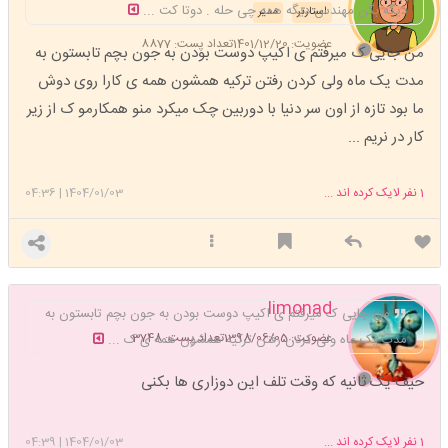
دیگه بگن مهندس دیگه همه چی حله . دوتا کت ...
استارتر
مدیر
عضویت: 1401/12/20
تعداد پست: 8877
من جایی ک میرفتم ی اکیپ دوست بودن به جون بچم تابستون به
مدت یک ماه ولی کردن رفتن ترکیه همشون همه ی کارا روی دوش
ما بود تازه از اون سر دنیا با دوربین چک میکرد منو همکارمو ک از زیر
کار در نریم ...
1
نفر لایک کرده اند ...
1404/01/03
|
04:36
limonad
من جایی ک میرفتم ی اکیپ دوست بودن به جون بچم تابستون به
عضویت: 1398/06/05
تعداد پست: 3748
مدت یک ماه ولی کردن رفتن ترکیه همشون همه ی ک ...
حیف یک ثانیه که وقت تلف این دوزاری ها بکنی
1
نفر لایک کرده اند ...
1404/01/03
|
04:39