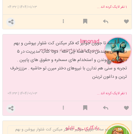
1
نفر لایک کرده اند ...
1404/01/03
|
04:32
limonad
اکثرا دو سه تا جوون جوگیر که فکر میکنن کت شلوار بپوشن و بهم
عضویت: 1398/06/05
تعداد پست: 3748
دیگه بگن مهندس دیگه همه چی حله . دوتا کتاب مدیریت در ۵
دقیقه هم خوندن و استخدام های مسخره و حقوق های پایین .
تجربه و سنی هم ندارن با نیروهای دختر میرن تو حاشیه . مززززخرف
ترین و داغون ترینن
1
نفر لایک کرده اند ...
1404/01/03
|
04:33
یادگاری_رو_تابلو
اکثرا دو سه تا جوون جوگیر که فکر میکنن کت شلوار بپوشن و بهم