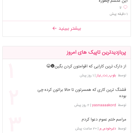
این عکسم چطوره
لا
1 دقیقه پیش
بیشتر ببینید
پربازدیدترین تاپیک های امروز
از دارک ترین کارایی که اقوامتون کردن بگین🌚😂
توسط
بلوپ_نت_نیاز
|
1 روز پیش
قشنگ ترین کاری که همسرتون تا حالا براتون کرده چی
بوده
توسط
yasnaaaakord
|
2 روز پیش
مراسم ختم عموم دعوا کردم
توسط
دلبرخودم_م
|
20 ساعت پیش