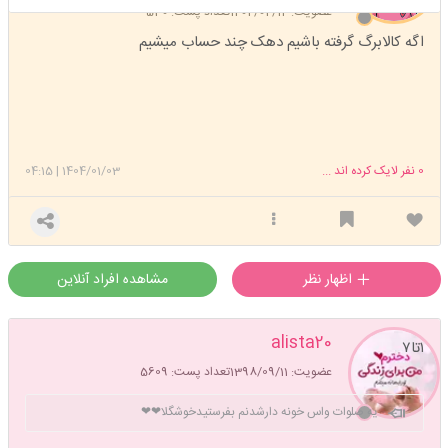
عضویت: 1402/02/14
تعداد پست: 530
اگه کالابرگ گرفته باشیم دهک چند حساب میشیم
0
نفر لایک کرده اند ...
1404/01/03
|
04:15
اظهار نظر
مشاهده افراد آنلاین
alista20
۱تا۷
عضویت: 1398/09/11
تعداد پست: 5609
یه صلوات واس خونه دارشدنم بفرستیدخوشگلا❤❤