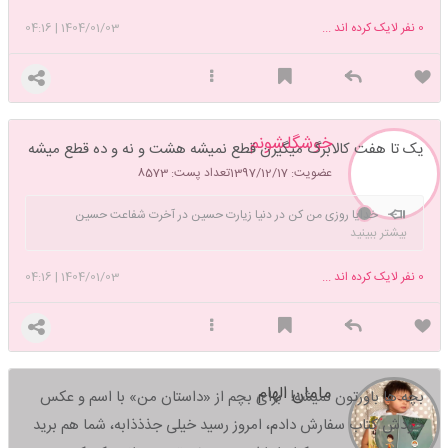
0
نفر لایک کرده اند ...
1404/01/03
|
04:16
خوشگلشونم
یک تا هفت کالابرگ میگیرن قطع نمیشه هشت و نه و ده قطع میشه
عضویت: 1397/12/17
تعداد پست: 8573
خدایا روزی من کن در دنیا زیارت حسین در آخرت شفاعت حسین
بیشتر ببینید
0
نفر لایک کرده اند ...
1404/01/03
|
04:16
مامان الهام
بچه ها باورتون نمیشه! برای بچم از «داستان من» با اسم و عکس
خودش کتاب سفارش دادم، امروز رسید خیلی جذذذابه، شما هم برید