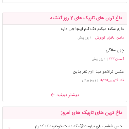
داغ ترین های تاپیک های 2 روز گذشته
دارم سکته میکنم فک کنم اینجا جن داره
مامان_دلارام_کوروش
|
1 روز پیش
چهل سالگی
آسمان444
|
1 روز پیش
عکس کراشمو میذااارم نظر بدین
قشنگترین_اشتباه
|
1 روز پیش
بیشتر ببینید
داغ ترین های تاپیک های امروز
حس ششم میای بیارمت😠مگه دست خودتونه که کدوم