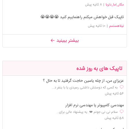
مکار_اما_دلربا
|
8 ثانیه پیش
تاپیک قبل خواهش میکنم راهنماییم کنید 😭😭😭😭
نیلاهستمم
|
10 ثانیه پیش
بیشتر ببینید
تاپیک های به روز شده
عزیزای من، از چله یاسین حاجت گرفتید تا به حال ؟
به کسی که دوستش داشتی رسیدی یا با ینفر د...
56 ثانیه پیش
مهندسی کامپیوتر یا مهندسی نرم افزار
سلام نی نی جونم ❤️. یه پیشنهاد عالی برای...
58 ثانیه پیش