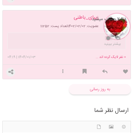
زیبای_باطنی
۱ تا ۷ حساب میشید
عضویت: 1402/02/02
تعداد پست: 11252
🇮🇷
بیشتر ببینید
0
نفر لایک کرده اند ...
1404/01/03
|
04:19
به روز رسانی
ارسال نظر شما