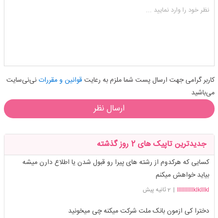
شکلک ها
آپلود فایل
اضافه کردن تصویر
نظر خود را وارد نمایید ...
کاربر گرامی جهت ارسال پست شما ملزم به رعایت
قوانین و مقررات
نی‌نی‌سایت
می‌باشید
ارسال نظر
جدیدترین تاپیک های 2 روز گذشته
کسایی که هرکدوم از رشته های پیرا رو قبول شدن یا اطلاع دارن میشه
بیاید خواهش میکنم
lllllllllllklklllkl
|
2 ثانیه پیش
دخترا کی ازمون بانک ملت شرکت میکنه چی میخونید