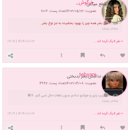
_خرگوش_
کم کم کلا قطع میکنن
عضویت: 1403/05/13
تعداد پست: 7106
نسل بشر همه چیز را بهبود بخشیده به جز نوع بشر...
بیشتر ببینید
0
نفر لایک کرده اند ...
1404/01/03
|
04:17
tebyani
از اول خیری نداشتن بجز بدبختی
عضویت: 1403/04/08
تعداد پست: 4997
اگه ریپ زدی و جوابتو ندادم بدون باهات حال نمی کنم 🫰🏾
بیشتر ببینید
0
نفر لایک کرده اند ...
1404/01/03
|
04:19