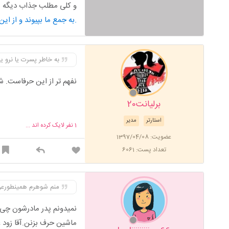
و کلی مطلب جذاب دیگه من
به جمع ما بپیوند و از این محتوای کاربردی استفاده کن.
به خاطر پسرت یا نرو ی
نفهم تر از این حرفاست. 
برلیانت20
استارتر
مدیر
1
نفر لایک کرده اند ...
عضویت: 1397/04/08
تعداد پست: 6061
منم شوهرم همینطورعن
نمیدونم پدر مادرشون چی ی
ماشین حرف بزنن.آقا زود