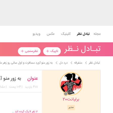
مجله
تبادل نظر
کلینیک
عکس
ویدیو
تبـادل نـظر
تاپیک
نظرسنجی
تبادل نظر
متفرقه
درد دل
به زور منو آورد مسافرت و اول سالی رو زهر ما
عنوان
به زور منو 
4111
| 104 پست
| مشا
بازدید
برلیانت20
کلا اخلاق نداره و می دون
بود. هر چند خرج صفر تا 
مدیر
2
نفر لایک کرده اند ...