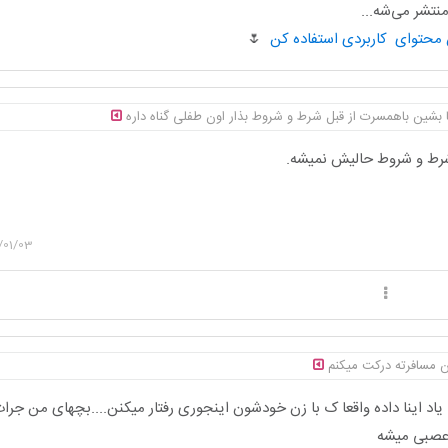
تشر می‌شه...
🌷
ا بشین باهمسرت از قبل شرط و شروط بذار اون طفلی گناه داره
شرط و شروط حالیش نمیشه.
/01/03
 مسافرته درکت میکنم
اد اینا داده واقعا ک با زن خودشون اینجوری رفتار میکنن....بچهای من جرات
 عصبی میشه