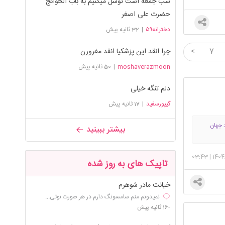
شب جمعه است توسل میکنیم به باب الحوائج
دیگه قبول
حضرت علی اصغر
 تو
دخترانه۵۹
|
32 ثانیه پیش
 لرزید به
<
7
چرا انقد این پزشکیا انقد مغرورن
.
moshaverazmoon
|
50 ثانیه پیش
همه رو با
دلم تنگه خیلی
گیپورسفید
|
17 ثانیه پیش
 جهان
بیشتر ببینید
د
زند همان
03:43
|
1404
 تريني
تاپیک های به روز شده
خیانت مادر شوهرم
نمیدونم منم سامسونگ دارم در هر صورت نوتی...
-16 ثانیه پیش