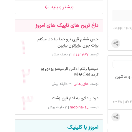
بیشتر ببینید
داغ ترین های تاپیک های امروز
03:44
|
1404
حس ششم قوی ترو خدا بیا دعا میکنم
برات جون عزیزتون بیایین
توسط
nasi1387
|
2 دقیقه پیش
سیسیا رفتم ادکلن نارسیسو پودی بو
کردم🎀😐💔🤣
ه و ماشین
توسط
های_هانی
|
3 دقیقه پیش
درد و دلای یه ادم فوق زشت
03:45
|
1404
توسط
_mobina0z
|
3 دقیقه پیش
امروز با کلینیک