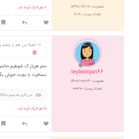
عضویت: 1397/04/08
2
نفر لایک کرده اند ...
تعداد پست: 6061
دقیقا من هم از چشم پ
...
منم هربار ک شوهرم حالمو
leyliiiiiiiijan66
مسافرت با بچت خوش بگذ
عضویت: 1403/03/26
تعداد پست: 3363
من کاربر قدیمیم بابااا
3
نفر لایک کرده اند ...