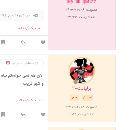
leyliiiiiiiijan66
عضویت: 1403/03/26
من کاربر قدیمیم بابااا
تعداد پست: 3363
1
نفر لایک کرده اند ...
باهاش سفر نرو
الان هم نمی خواستم بیام.
و شهر غریب.
برلیانت20
استارتر
مدیر
1
نفر لایک کرده اند ...
عضویت: 1397/04/08
تعداد پست: 6061