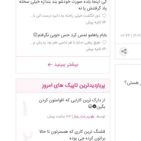
کی اینجا بلده صورت خودشو بند بندازه خیلی سخته
یاد گرفتنش یا نه
دور انگشت خیلی راحته یه دایره درست کن با...
-14 ثانیه پیش
بابام پاهامو لمس کرد حس خوبی نگرفتم😑
03:44
|
1404
هیچ ربطی نداره با هر لباسی هم بود پدرش م...
-14 ثانیه پیش
بیشتر ببینید
سر هستی؟
پربازدیدترین تاپیک های امروز
از دارک ترین کارایی که اقوامتون کردن
بگین🌚😂
توسط
بلوپ_نت_نیاز
|
23 ساعت پیش
قشنگ ترین کاری که همسرتون تا حالا
براتون کرده چی بوده