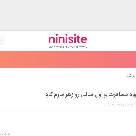
رم کرد
آورد مسافرت و اول سالی رو زهر مارم کرد
هده متن کامل بحث +
ستم بهم خوش نمیگذره و اوقاتم رو تلخ می کنه. چند تا مسافرت قبلی همین کار
صد مسافرت هم به عهده من بود.
/01/03