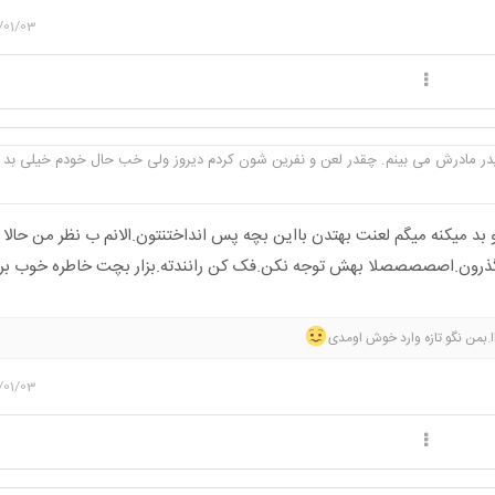
/01/03
در مادرش می بینم. چقدر لعن و نفرین شون کردم دیروز ولی خب حال خودم خیلی بد 
 بد میکنه میگم لعنت بهتدن بااین بچه پس انداختنتون.الانم ب نظر من حالا
رون.اصصصصصلا بهش توجه نکن‌.فک کن رانندته.بزار بچت خاطره خوب برا
ااا.بمن نگو تازه وارد خوش اومدی
/01/03