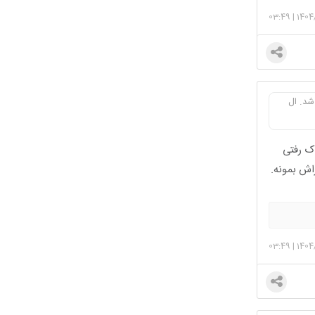
03:49
|
1404
شد. ال
 ک رفتی
ش بمونه.
03:49
|
1404