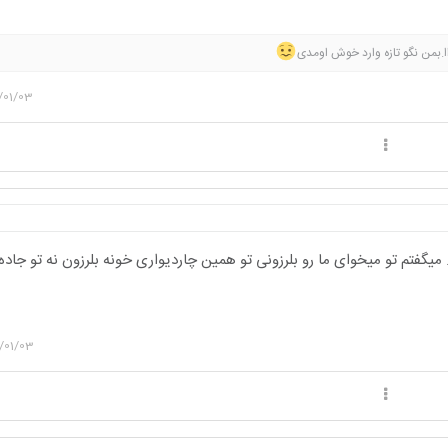
ااا.بمن نگو تازه وارد خوش اومدی
/01/03
 میگفتم تو میخوای ما رو بلرزونی تو همین چاردیواری خونه بلرزون نه تو جاد
/01/03