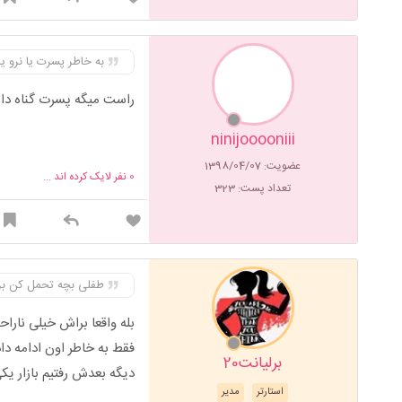
به خاطر پسرت یا نرو ی
راست میگه پسرت گناه دا
ninijooooniii
عضویت: 1398/04/07
0
نفر لایک کرده اند ...
تعداد پست: 323
طفلی بچه تحمل کن بز
بله واقعا براش خیلی نار
فقط به خاطر اون ادامه دا
برلیانت20
دیگه بعدش رفتیم بازار 
استارتر
مدیر