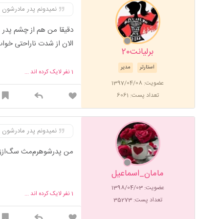
نمیدونم پدر مادرشون چ
دقیقا من هم از چشم پدر 
الان از شدت ناراحتی خواب
برلیانت20
استارتر
مدیر
1
نفر لایک کرده اند ...
عضویت: 1397/04/08
تعداد پست: 6061
نمیدونم پدر مادرشون چ
من پدرشوهرم‌مث سگ‌اززن
مامان_اسماعیل
عضویت: 1398/04/03
1
نفر لایک کرده اند ...
تعداد پست: 35273