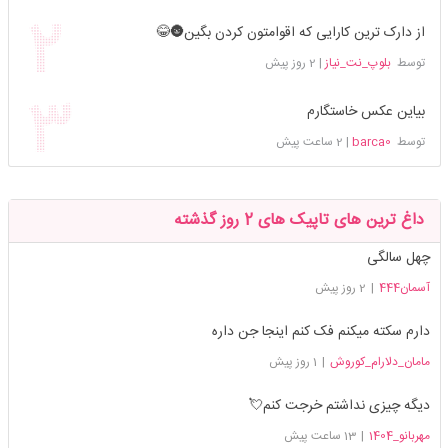
از دارک ترین کارایی که اقوامتون کردن بگین🌚😂
توسط
بلوپ_نت_نیاز
|
2 روز پیش
بیاین عکس خاستگارم
توسط
barca0
|
2 ساعت پیش
داغ ترین های تاپیک های 2 روز گذشته
چهل سالگی
آسمان444
|
2 روز پیش
دارم سکته میکنم فک کنم اینجا جن داره
مامان_دلارام_کوروش
|
1 روز پیش
دیگه چیزی نداشتم خرجت کنم💘
مهربانو_1404
|
13 ساعت پیش