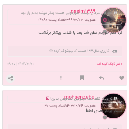
nasim1389
اخه این درمان نیست هورمونی هست بدتر میشه بدنم باز بهم
عضویت: 1399/12/23
تعداد پست: 14080
میریزه
اره منم خوردم قطع شد بعد با شدت بیشتر برگشت
کاربری،سال۱۳۸۹ هستم ک رمزشو گم کرده 😒
1
نفر لایک کرده اند ...
1404/01/01
|
09:07
mohsenzebel
نه دیگه فقط شما میتونین تشخیص بدین!
عضویت: 1403/12/24
تعداد پست: 31
تشکر بیمار بعدی لطفاً