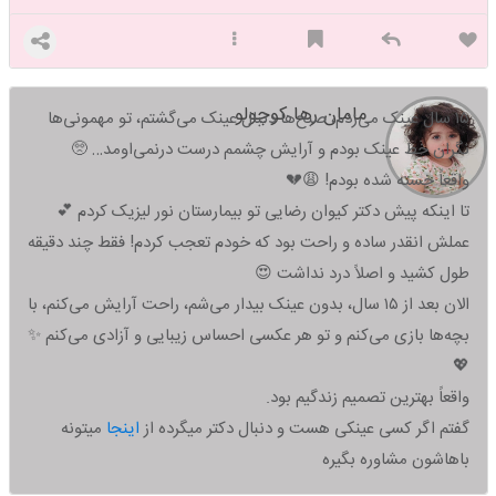
مامان رها کوچولو
۱۵ سال عینک می‌زدم، صبح‌ها دنبال عینک می‌گشتم، تو مهمونی‌ها
نگران خط عینک بودم و آرایش چشمم درست درنمی‌اومد… 🥺
واقعاً خسته شده بودم! 😩💔
تا اینکه پیش دکتر کیوان رضایی تو بیمارستان نور لیزیک کردم 💕
عملش انقدر ساده و راحت بود که خودم تعجب کردم! فقط چند دقیقه
طول کشید و اصلاً درد نداشت 😍
الان بعد از ۱۵ سال، بدون عینک بیدار می‌شم، راحت آرایش می‌کنم، با
بچه‌ها بازی می‌کنم و تو هر عکسی احساس زیبایی و آزادی می‌کنم ✨
💖
واقعاً بهترین تصمیم زندگیم بود.
گفتم اگر کسی عینکی هست و دنبال دکتر میگرده از
اینجا
میتونه
باهاشون مشاوره بگیره