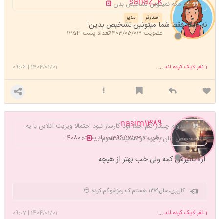
sanaz_k
اینا مگه نمیتونن تشخیص بدن
استارتر
مدیر
نه دیگه فقط شما میتونین تشخیص بدین!
عضویت: 1403/05/03
تعداد پست: 1254
1
نفر لایک کرده اند ...
1404/01/01
|
09:06
nasim1389
نمیدونم چیکار کنم اصلا اونا کارساز نبود احتمالا ویزیت آنلاین با یه
عضویت: 1399/12/23
تعداد پست: 14080
متخصص زنان بگیرم کو تعطیلات تموم ...
اره تاثیرش کمه ولی خب بهتر از هیچه
کاربری،سال۱۳۸۹ هستم ک رمزشو گم کرده 😒
1
نفر لایک کرده اند ...
1404/01/01
|
09:07