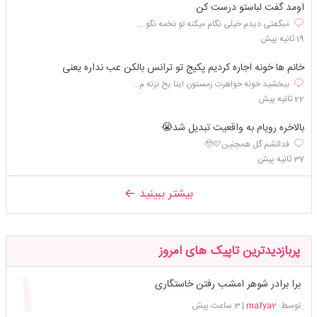
اومد گفت لباستو درست کن
مبگفتی دیدم خیلی نگام میکنه تو نخمه نگو ...
19 ثانیه پیش
خانم ها خونه اجاره کردیم پکیج تو ترانس بالکن عب نداره یعنی
ببخشید خونه خواهرت زمستون اینا یخ نزنه م...
22 ثانیه پیش
بالاخره رویام به واقعیت تبدیل شد😭
فداتشم گل همچنین🥹🩷
37 ثانیه پیش
بیشتر ببینید
پربازدیدترین تاپیک های امروز
برا برادر شوهر امشب رفتن خاستگاری
توسط
mafya2
|
3 ساعت پیش