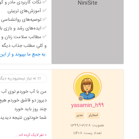
✅ نکات کاربردی مادر و ک
NiniSite
✅ آموزش‌های تربیتی
✅ توصیه‌های روانشناسی خ
✅ ایده‌های رشد و بازی ب
✅ مطالب سلامت زنان و ب
و کلی مطلب جذاب دیگه من
به جمع ما بپیوند و از این محتوای کاربردی استفاده کن.
نه نیاز نیستپودریه دی
من با آب خوردم توی آب 
دیروز دو قاشق خوردم هی
yasamin_h99
چند روز باید خورد
استارتر
مدیر
شما خودتون نتیجه دیدید
عضویت: 1399/03/28
تعداد پست: 11408
0
نفر لایک کرده اند ...