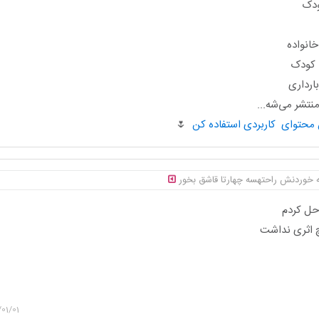
ودک
انواده
ا کودک
ارداری
تشر می‌شه...
🌷
گه خوردنش راحتهسه چهارتا قاشق بخور
حل کردم
چ اثری نداشت
01/01