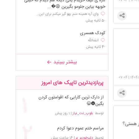
تازه ی کیف خریدم یکی دیگه هم دیدم که خیلی
خوبهه بیاین جلومو بگیرین 😩�...
وای آره همینه منم یهو گیر میکنم برای این...
-5 ثانیه پیش
کودک همسری
انشاالله
-4 ثانیه پیش
بیشتر ببینید
07:04
|
1404/
پربازدیدترین تاپیک های امروز
از دارک ترین کارایی که اقوامتون کردن
بگین🌚😂
توسط
بلوپ_نت_نیاز
|
1 روز پیش
سر هستی؟
مراسم ختم عموم دعوا کردم
توسط
دلبرخودم_م
|
16 ساعت پیش