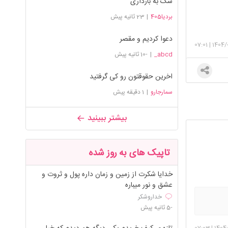
شک به بارداری
بردیا405
|
23 ثانیه پیش
دعوا کردیم و مقصر
07:01
|
1404/
abcd_
|
-10 ثانیه پیش
اخرین حقوقتون رو کی گرفتید
سمارجارو
|
1 دقیقه پیش
بیشتر ببینید
تاپیک های به روز شده
خدایا شکرت از زمین و زمان داره پول و ثروت و
عشق و نور میباره
خداروشکر
-5 ثانیه پیش
07:03
|
1404/