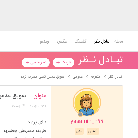
مجله
تبادل نظر
کلینیک
عکس
ویدیو
تبـادل نـظر
تاپیک
نظرسنجی
تبادل نظر
متفرقه
عمومی
سویق عدس کسی مصرف کرده
عنوان
سویق عدس
350
| 14 پست
بازدید
yasamin_h99
برای پریود
طریقه مصرفش چطوریه
استارتر
مدیر