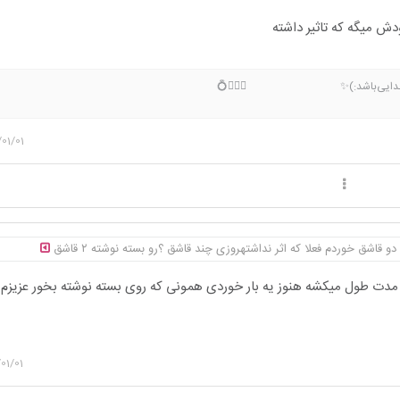
ش میگه که تاثیر داشته
یارخدایی‌باشد:)✨ 👩‍❤️‍👨💍
01/01
و قاشق خوردم فعلا که اثر نداشتهروزی چند قاشق ؟رو بسته نوشته ۲ قاشق
دت طول میکشه هنوز یه بار خوردی همونی که روی بسته نوشته بخور عزیزم
01/01