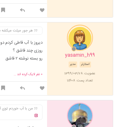
هر جور میلت میکشه ب
دیروز با آب قاطی کردم دو 
روزی چند قاشق ؟
yasamin_h99
رو بسته نوشته ۲ قاشق
استارتر
مدیر
عضویت: 1399/03/28
0
نفر لایک کرده اند ...
تعداد پست: 11408
من با آب خوردم توی آ