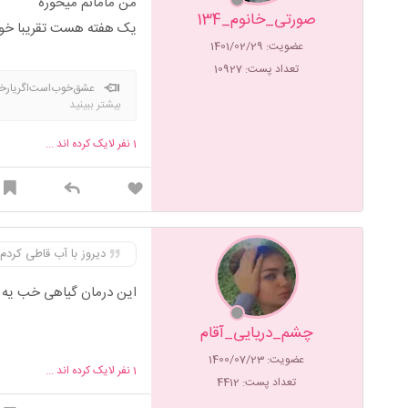
من مامانم میخوره
صورتی_خانوم_134
یک هفته هست تقریبا خود
عضویت: 1401/02/29
تعداد پست: 10927
عشق‌خوب‌است‌اگر
بیشتر ببینید
1
نفر لایک کرده اند ...
دیروز با آب قاطی کردم د
این درمان گیاهی خب یه م
چشم_دریایی_آقام
عضویت: 1400/07/23
1
نفر لایک کرده اند ...
تعداد پست: 4412