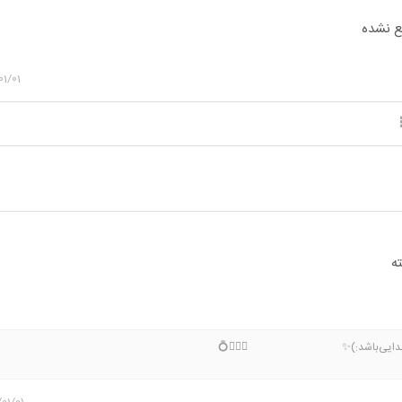
طع نشده
01/01
ه
یارخدایی‌باشد:)✨ 👩‍❤️‍👨💍
01/01