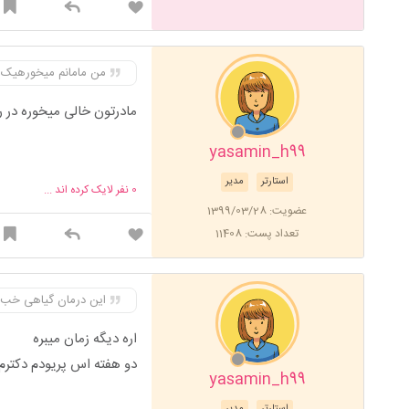
من مامانم میخورهیک 
مادرتون خالی میخوره در ر
yasamin_h99
استارتر
مدیر
0
نفر لایک کرده اند ...
عضویت: 1399/03/28
تعداد پست: 11408
این درمان گیاهی خب 
اره دیگه زمان میبره
دو هفته اس پریودم دکترم 
yasamin_h99
استارتر
مدیر