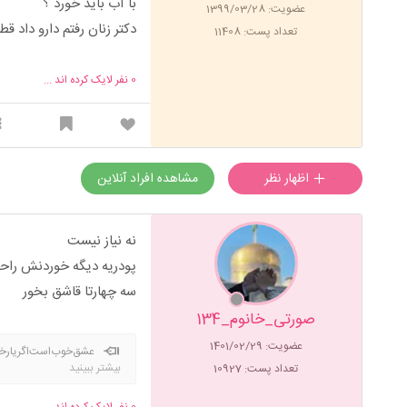
با آب باید خورد ؟
عضویت: 1399/03/28
دکتر زنان رفتم دارو داد ق
تعداد پست: 11408
0
نفر لایک کرده اند ...
اظهار نظر
مشاهده افراد آنلاین
نه نیاز نیست
پودریه دیگه خوردنش راحت
سه چهارتا قاشق بخور
صورتی_خانوم_134
عضویت: 1401/02/29
عشق‌خوب‌است‌اگر
بیشتر ببینید
تعداد پست: 10927
0
نفر لایک کرده اند ...