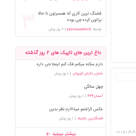
قشنگ ترین کاری که همسرتون تا حالا
براتون کرده چی بوده
توسط
yasnaaaakord
|
2 روز پیش
داغ ترین های تاپیک های 2 روز گذشته
دارم سکته میکنم فک کنم اینجا جن داره
مامان_دلارام_کوروش
|
1 روز پیش
چهل سالگی
آسمان444
|
1 روز پیش
عکس کراشمو میذااارم نظر بدین
قشنگترین_اشتباه
|
1 روز پیش
07:05
|
1404/
بیشتر ببینید