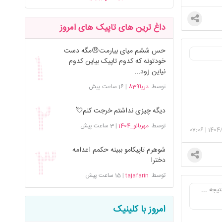
داغ ترین های تاپیک های امروز
حس ششم میای بیارمت😠مگه دست
خودتونه که کدوم تاپیک بیاین کدوم
نیاین زود...
توسط
دریآ839
|
16 ساعت پیش
دیگه چیزی نداشتم خرجت کنم💘
توسط
مهربانو_1404
|
3 ساعت پیش
07:06
|
1404/
شوهرم تاپیکامو ببینه حکمم اعدامه
دخترا
توسط
tajafarin
|
15 ساعت پیش
یجه ...
امروز با کلینیک