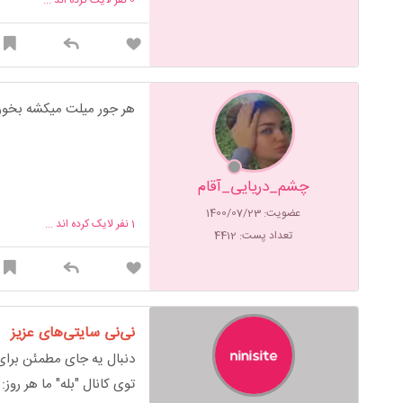
هر جور میلت میکشه بخور
چشم_دریایی_آقام
عضویت: 1400/07/23
1
نفر لایک کرده اند ...
تعداد پست: 4412
نی‌نی سایتی‌های عزیز
دنبال یه جای مطمئن برای 
توی کانال "بله" ما هر روز: