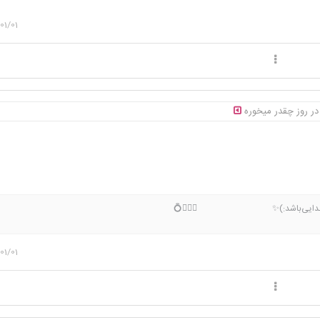
01/01
در روز چقدر میخوره
یارخدایی‌باشد:)✨ 👩‍❤️‍👨💍
01/01