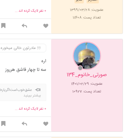
عضویت: 1399/03/28
0
نفر لایک کرده اند ...
تعداد پست: 11408
مادرتون خالی میخوره 
اره
سه تا چهار قاشق هرروز
صورتی_خانوم_134
عضویت: 1401/02/29
عشق‌خوب‌است‌اگر
تعداد پست: 10927
بیشتر ببینید
0
نفر لایک کرده اند ...