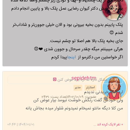
دخترا من از پف پلک بالا و پف و گودی زیر چشمم واقعا کلافه شده
بودم 😭 پیش دکتر کیوان رضایی عمل پلک بالا و پایین انجام دادم
😊
پلک پایینم بدون بخیه بیرونی بود و الان خیلی جوون‌تر و شاداب‌تر
شدم 😍
جای بخیه پلک بالا هم اصلا تو چشم نیست.
هرکی میبینتم میگه چقدر سرحال و جوون شدی ❤️😍
اگر خواستین من دکترمو از
اینجا
پیدا کردم
sepidehtm
اگه مشکل داره که آره باید عوض کنن
استارتر
مدیر
اره اصلا خریدنی ندیدم
عضویت: 1402/10/09
تعداد پست: 2431
ولی خودش گفت رنگش خوشت نیومد بیار عوض کن
من کلا دیگه مانتو نمیخام نمیدونم شلوار میده بجاش یانه
0
نفر لایک کرده اند ...
1404/01/01
|
06:46