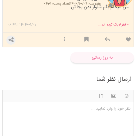
عضویت: 1402/10/09
تعداد پست: 2431
من میخام بگم شلوار بدن بجاش
0
نفر لایک کرده اند ...
1404/01/01
|
06:49
به روز رسانی
ارسال نظر شما
شکلک ها
آپلود فایل
اضافه کردن تصویر
نظر خود را وارد نمایید ...