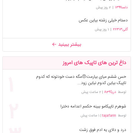
دلسا۱۳۹۹
|
2 روز پیش
دستام خیلی زشته بیاین عکس
گلی۲۲۳۱۳
|
1 روز پیش
بیشتر ببینید
داغ ترین های تاپیک های امروز
حس ششم میای بیارمت😠مگه دست خودتونه که کدوم
تاپیک بیاین کدوم نیاین زود...
توسط
دریآ839
|
2 ساعت پیش
شوهرم تاپیکامو ببینه حکمم اعدامه دخترا
توسط
tajafarin
|
1 ساعت پیش
درد و دلای یه ادم فوق زشت