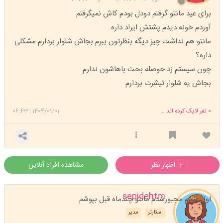
برای عید مانتو گرفتم دودل بودم کاش نمیگرفتم
آوردم خونه دیدم پشتش ایراد داره
مانتو هم نداشت چیز دیگه بنظرتون ببرم بجاش شلوار بردارم مشکلی
داره؟
چون سیستم زد حوصله بحث باهاشون ندارم
بجاش یه شلوار تیشرت بردارم
0
نفر لایک کرده اند ...
1404/01/01
|
06:43
اظهار نظر
مشاهده افراد آنلاین
sepidehtm
اول عیدم مجبورشدم مانتو چندماه قبل بپوشم
استارتر
مدیر