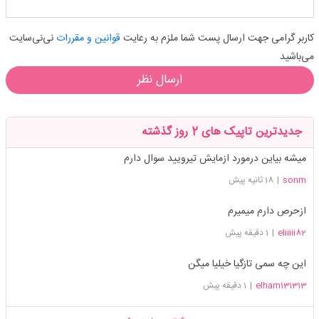
کاربر گرامی جهت ارسال پست شما ملزم به رعایت
قوانین و مقررات
نی‌نی‌سایت
می‌باشید
ارسال نظر
جدیدترین تاپیک های 2 روز گذشته
میشه بیاین درمورد ازمایش تیرویید سوال دارم
sonm
|
18 ثانیه پیش
ازحرص دارم میمیرم
eliiiii82
|
1 دقیقه پیش
این چه سمی تازگیا خیلیا میگن
elham131313
|
1 دقیقه پیش