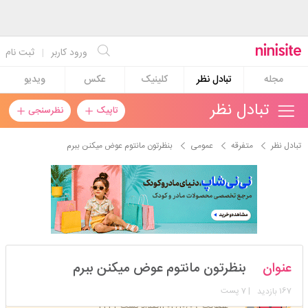
ورود کاربر
|
ثبت نام
مجله
تبادل نظر
کلینیک
عکس
ویدیو
تبادل نظر
تاپیک
نظرسنجی
تبادل نظر
متفرقه
عمومی
بنظرتون مانتوم عوض میکنن ببرم
sepidehtm
عنوان
بنظرتون مانتوم عوض میکنن ببرم
استارتر
مدیر
167
| 7 پست
بازدید
عضویت: 1402/10/09
تعداد پست: 2431