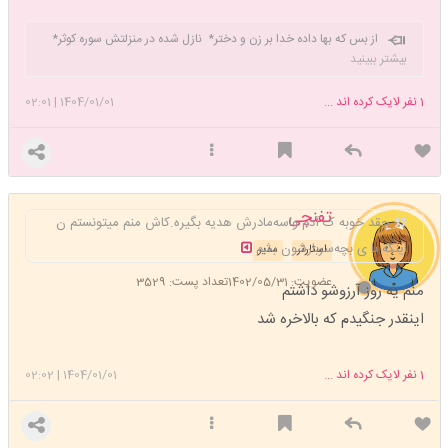
از بس که بها داده خدا بر زن و دختر* نازل شده در منزلتش سوره کوثر*
هر لحظه کنم شکر به درگاه الهی * زیرا که خدا داده به من دختر و
بیشتر ببینید
خواهر
1
نفر لایک کرده اند ...
1404/01/01
|
02:01
تفنچی
چقد خوبه ک آدم واسه‌مادرش هدیه بگیره.کاش منم میتونستم ن
اینکه با ی بچه‌سربارشون بشم
استارتر
مدیر
عضویت: 1402/05/31
تعداد پست: 3529
منم یه روز آرزوشو داشتم
اینقدر جنگیدم که بالاخره شد
1
نفر لایک کرده اند ...
1404/01/01
|
02:02