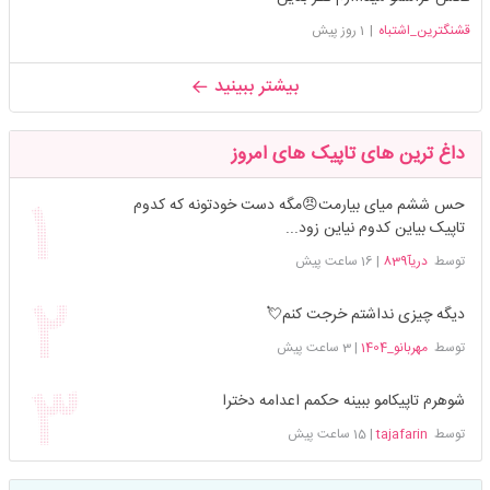
قشنگترین_اشتباه
|
1 روز پیش
بیشتر ببینید
داغ ترین های تاپیک های امروز
حس ششم میای بیارمت😠مگه دست خودتونه که کدوم
تاپیک بیاین کدوم نیاین زود...
توسط
دریآ839
|
16 ساعت پیش
دیگه چیزی نداشتم خرجت کنم💘
توسط
مهربانو_1404
|
3 ساعت پیش
شوهرم تاپیکامو ببینه حکمم اعدامه دخترا
توسط
tajafarin
|
15 ساعت پیش