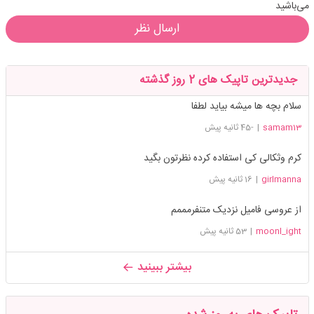
می‌باشید
ارسال نظر
جدیدترین تاپیک های 2 روز گذشته
سلام بچه ها میشه بیاید لطفا
samam13
|
-45 ثانیه پیش
کرم وثکالی کی استفاده کرده نظرتون بگید
girlmanna
|
16 ثانیه پیش
از عروسی فامیل نزدیک متنفرمممم
moonl_ight
|
53 ثانیه پیش
بیشتر ببینید