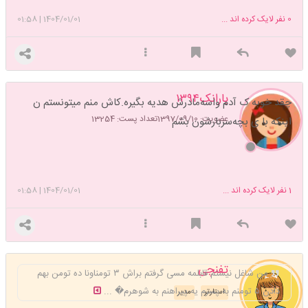
0
نفر لایک کرده اند ...
1404/01/01
|
01:58
بارانک۱۳۹۴
چقد خوبه ک آدم واسه‌مادرش هدیه بگیره.کاش منم میتونستم ن
عضویت: 1397/09/10
تعداد پست: 13254
اینکه با ی بچه‌سربارشون بشم
1
نفر لایک کرده اند ...
1404/01/01
|
01:58
تفنچی
من شاغل نیستم قابلمه مسی گرفتم براش ۳ تومناونا ده تومن بهم
دادن ۵ تومنم به پسرم یه پیراهنم به شوهرم� ...
استارتر
مدیر