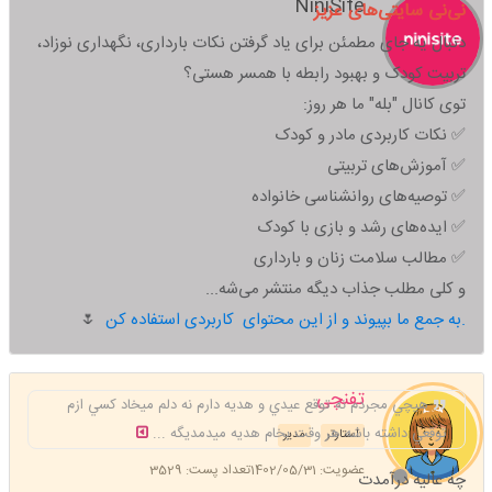
NiniSite
نی‌نی سایتی‌های عزیز
دنبال یه جای مطمئن برای یاد گرفتن نکات بارداری، نگهداری نوزاد،
تربیت کودک و بهبود رابطه با همسر هستی؟
توی کانال "بله" ما هر روز:
✅ نکات کاربردی مادر و کودک
✅ آموزش‌های تربیتی
✅ توصیه‌های روانشناسی خانواده
✅ ایده‌های رشد و بازی با کودک
✅ مطالب سلامت زنان و بارداری
و کلی مطلب جذاب دیگه منتشر می‌شه...
به جمع ما بپیوند و از این محتوای کاربردی استفاده کن.
🌷
تفنچی
هيچي مجردم نه توقع عيدي و هديه دارم نه دلم ميخاد كسي ازم
توقعي داشته باشه هر وقت بخام هديه ميدمديگه ...
استارتر
مدیر
عضویت: 1402/05/31
تعداد پست: 3529
چه عالیه درآمدت