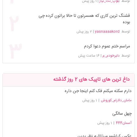
توسط
بلوپ_نت_نیاز
|
1 روز پیش
قشنگ ترین کاری که همسرتون تا حالا براتون کرده چی
بوده
توسط
yasnaaaakord
|
2 روز پیش
مراسم ختم عموم دعوا کردم
توسط
دلبرخودم_م
|
16 ساعت پیش
داغ ترین های تاپیک های 2 روز گذشته
دارم سکته میکنم فک کنم اینجا جن داره
مامان_دلارام_کوروش
|
1 روز پیش
چهل سالگی
آسمان444
|
1 روز پیش
عکس کراشمو میذااارم نظر بدین