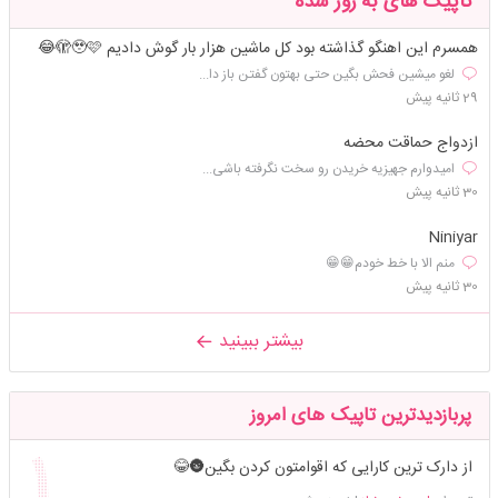
تاپیک های به روز شده
همسرم این اهنگو گذاشته بود کل ماشین هزار بار گوش دادیم 🫣🥹🩷😂
لغو میشین فحش بگین حتی بهتون گفتن باز دا...
29 ثانیه پیش
ازدواج حماقت محضه
امیدوارم جهیزیه خریدن رو سخت نگرفته باشی...
30 ثانیه پیش
Niniyar
منم الا با خط خودم😁😁
30 ثانیه پیش
بیشتر ببینید
پربازدیدترین تاپیک های امروز
از دارک ترین کارایی که اقوامتون کردن بگین🌚😂