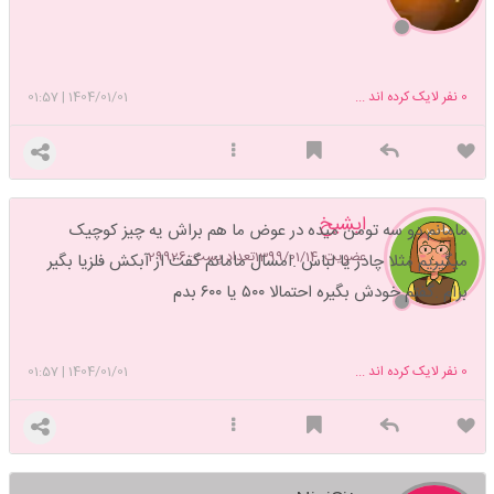
0
نفر لایک کرده اند ...
1404/01/01
|
01:57
ایشیخ
مامانم دو سه تومن میده در عوض ما هم براش یه چیز کوچیک
عضویت: 1399/01/14
تعداد پست: 29926
میگیریم مثلا چادر یا لباس .امسال مامانم گفت از آبکش فلزیا بگیر
برام .گفتم خودش بگیره احتمالا ۵۰۰ یا ۶۰۰ بدم
0
نفر لایک کرده اند ...
1404/01/01
|
01:57