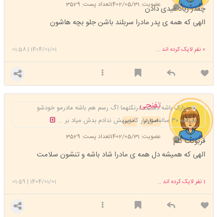
عضویت: 1402/05/31
تعداد پست: 3529
چقدر زیاد عیدی دادن
الهی که همه ی پدر مادرا سربلند باشن جلو بچه هاشون
0
نفر لایک کرده اند ...
1404/01/01
|
01:58
تفنچی
مبارک باشه دستت درنکنهما اگ رسم هم باشه مادرمو خودشو
میکشه ۳۰ سالمه ی بار کادو بهش ندادم بدش میاد بر ...
استارتر
مدیر
عضویت: 1402/05/31
تعداد پست: 3529
قربونت گلم
الهی که همیشه دل همه ی مادرا شاد باشه و تنشون سلامت
1
نفر لایک کرده اند ...
1404/01/01
|
01:59