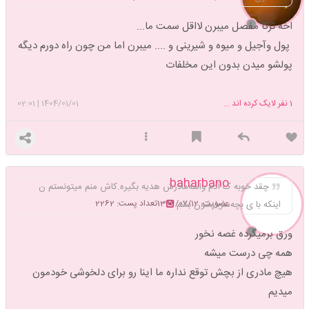
اخه ترکا مفصل میبرن لااقل سمت ما...
پول وآجیل و میوه و شیرینی و .... میبرن اما من چون راه دورم دیگه
پولشو میدن بدون این مخلفات
1
نفر لایک کرده اند ...
1404/01/01
|
02:01
baharbano
چقد خوبه ک آدم واسه‌مادرش هدیه بگیره.کاش منم میتونستم ن
عضویت: 1396/07/12
تعداد پست: 2262
اینکه با ی بچه‌سربارشون بشم
ورق برمیگرده غصه نخور
همه چی درست میشه
هیچ مادری از بچش توقع نداره ما اینا رو برای دلخوشی خودمون
میدیم