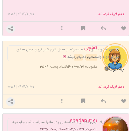
1
نفر لایک کرده اند ...
1404/01/01
|
01:59
تفنچی
من عيدي نقدي نميدم مجردم از محل كارم شيريني و اجيل ميدن
ميارم خونه واسه عيد مصرف ميشه
استارتر
مدیر
عضویت: 1402/05/31
تعداد پست: 3529
چه خوب😍
1
نفر لایک کرده اند ...
1404/01/01
|
01:59
shadan1371
چقدر زیاد عیدی دادنالهی که همه ی پدر مادرا سربلند باشن جلو بچه
عضویت: 1403/02/29
تعداد پست: 1935
هاشون