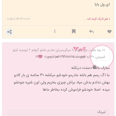
ای ول بابا
1
نفر لایک کرده اند ...
1404/01/01
|
01:57
کاربر93
چه جالب من خودم ۱۱ میگیرمبرای مادرم مانتو گرفتم ۲ تومنیه کیلو
عضویت: 1399/01/22
تعداد پست: 11696
شیرینی ۲۶۰یه کیلو تخمه ۳۵۰۵۰۰ هم نقدی ...
مبارک باشه دستت درنکنه
ما اگ رسم هم باشه مادرمو خودشو میکشه ۳۰ سالمه ی بار کادو
بهش ندادم بدش میاد براش چیزی بخریم ولی اون شیره جونشو
میده اصلا خودشو فراموش کرده بخاطر ماها
تبریک