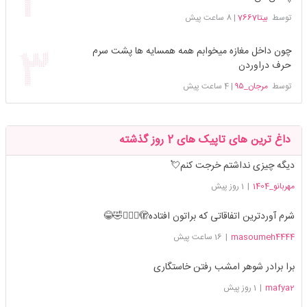
توسط
بیتا7667
|
8 ساعت پیش
چون داخل مغازه میخوابم همه همسایه ها پشت سرم
حرف دراوردن
توسط
مرجان_۹۵
|
4 ساعت پیش
داغ ترین های تاپیک های 2 روز گذشته
دیگه چیزی نداشتم خرجت کنم💘
مهربانو_1404
|
1 روز پیش
شرم آوردترین اتفاقاتی که براتون افتاده🫣🤦🏻‍♀️🤣😂
masoumeh4444
|
16 ساعت پیش
برا برادر شوهر امشب رفتن خاستگاری
mafya2
|
1 روز پیش