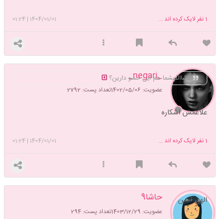
1
نفر لایک کرده اند ...
1404/01/01
|
01:24
_negari_
انشااللهشما هم این حسو دارین؟
عضویت: 1402/05/06
تعداد پست: 2792
علاعمش اشکاره
1
نفر لایک کرده اند ...
1404/01/01
|
01:24
حاشا9
الهی آمین
عضویت: 1403/12/29
تعداد پست: 294