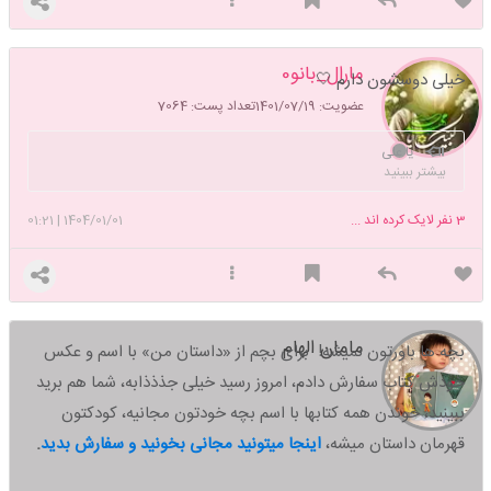
مارال_بانو0
خیلی دوسشون دارم 🤍
عضویت: 1401/07/19
تعداد پست: 7064
یا علی
بیشتر ببینید
3
نفر لایک کرده اند ...
1404/01/01
|
01:21
مامان الهام
بچه ها باورتون نمیشه! برای بچم از «داستان من» با اسم و عکس
خودش کتاب سفارش دادم، امروز رسید خیلی جذذذابه، شما هم برید
ببینید،
خوندن همه کتابها با اسم بچه خودتون مجانیه، کودکتون
قهرمان داستان میشه،
اینجا میتونید مجانی بخونید و سفارش بدید
.