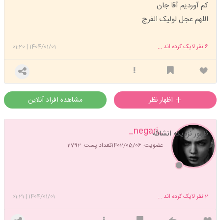
کم آوردیم آقا جان
اللهم عجل لولیک الفرج
6
نفر لایک کرده اند ...
1404/01/01
|
01:20
اظهار نظر
مشاهده افراد آنلاین
_negari_
ظهور نزدیکه انشالله
عضویت: 1402/05/06
تعداد پست: 2792
2
نفر لایک کرده اند ...
1404/01/01
|
01:21