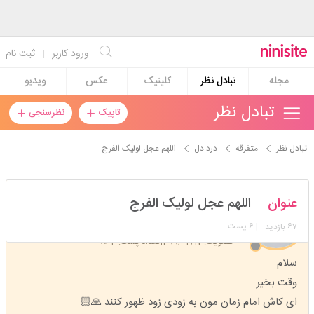
ورود کاربر
|
ثبت نام
مجله
تبادل نظر
کلینیک
عکس
ویدیو
تبادل نظر
تاپیک
نظرسنجی
تبادل نظر
متفرقه
درد دل
اللهم عجل لولیک الفرج
manal1992
عنوان
اللهم عجل لولیک الفرج
استارتر
مدیر
67
| 6 پست
بازدید
عضویت: 1399/04/17
تعداد پست: 863
سلام
وقت بخیر
ای کاش امام زمان مون به زودی زود ظهور کنند 🙏🏻