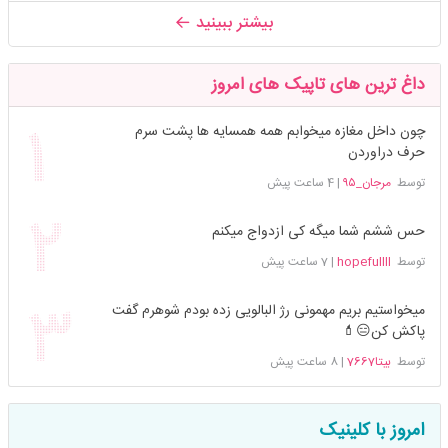
بیشتر ببینید
داغ ترین های تاپیک های امروز
چون داخل مغازه میخوابم همه همسایه ها پشت سرم
حرف دراوردن
توسط
مرجان_۹۵
|
4 ساعت پیش
حس ششم شما میگه کی ازدواج میکنم
توسط
hopefullll
|
7 ساعت پیش
میخواستیم بریم مهمونی رژ البالویی زده بودم شوهرم گفت
پاکش کن😑💄
توسط
بیتا7667
|
8 ساعت پیش
امروز با کلینیک