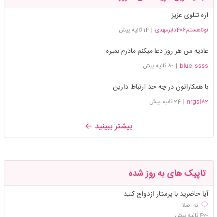
اره تتلوی عزیز
نوناهستم406دلبرمهدی
|
14 ثانیه پیش
عادیه من هر روز دعا میکنم مادرم بمیره
blue_ssss
|
-8 ثانیه پیش
با همکاراتون در چه حد ارتباط دارین
nrgsi82
|
24 ثانیه پیش
بیشتر ببینید
تاپیک های به روز شده
آیا حاضرید با پرستار ازدواج کنید
نه اصلا
-42 ثانیه پیش