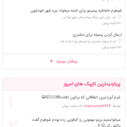
شوهرم خلخالیه پسرمو برای ختنه میخواد ببره شهر خودشون
اره . ولی اون میگه بیمارستان شهر اونا بر...
-30 ثانیه پیش
ارسال کردن وسیله برای مشتری
اره از دیوار مشتری برا وسیلم پیدا شده شه...
-23 ثانیه پیش
بیشتر ببینید
پربازدیدترین تاپیک های امروز
شرم آوردترین اتفاقاتی که براتون افتاده🫣🤦🏻‍♀️🤣😂
توسط
masoumeh4444
|
17 ساعت پیش
میخواستیم بریم مهمونی رژ البالویی زده بودم شوهرم گفت
پاکش کن😑💄