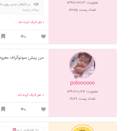
عضویت: 1397/03/26
در انتظار دیدن روی م
بیشتر ببینید
تعداد پست: 3275
1
نفر لایک کرده اند ...
من پیش سونوگراف معروف شهرمون میرم ح
poloooooo
عضویت: 1398/10/23
0
نفر لایک کرده اند ...
تعداد پست: 1989
۱۵دقیق تره