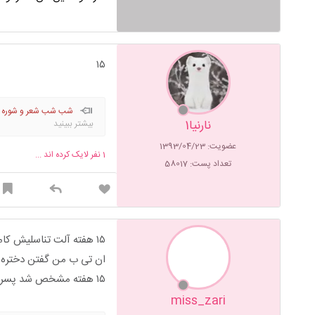
۱۵
شب شب شعر و شوره شب 
نارنیا1
بیشتر ببینید
عضویت: 1393/04/23
1
نفر لایک کرده اند ...
تعداد پست: 58017
۱۵ هفته آلت تناسلیش کامل مشخصه
ان تی ب من گفتن دختره
۱۵ هفته مشخص شد پسره
miss_zari