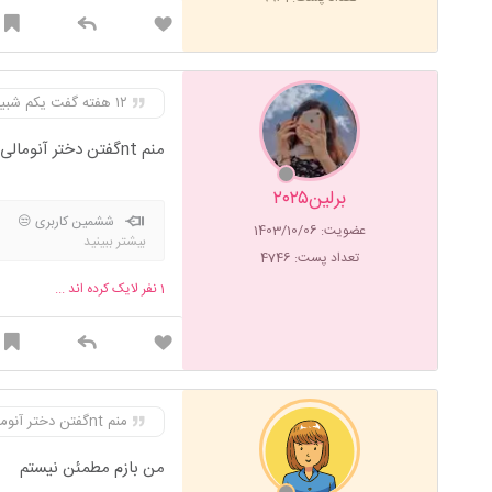
۱۲ هفته گفت یکم شبیه دختر ولی بازم معلوم نیست ولی۱۵ هفته گفت چندبار پسر
منم ntگفتن دختر آنومالی پسر.چند روز پیش سی هفته دادم بازم گفت پسر
برلین۲۰۲۵
ششمین کاربری 😒
عضویت: 1403/10/06
بیشتر ببینید
تعداد پست: 4746
1
نفر لایک کرده اند ...
منم ntگفتن دختر آنومالی پسر.چند روز پیش سی هفته دادم بازم گفت پسر
من بازم مطمئن نیستم