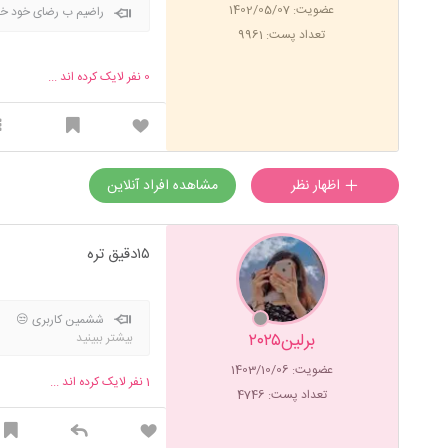
عضویت: 1402/05/07
راضیم ب رضای خود خد
تعداد پست: 9961
0
نفر لایک کرده اند ...
اظهار نظر
مشاهده افراد آنلاین
۱۵دقیق تره
ششمین کاربری 😒
برلین۲۰۲۵
بیشتر ببینید
عضویت: 1403/10/06
1
نفر لایک کرده اند ...
تعداد پست: 4746