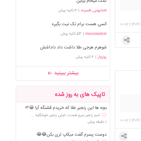
کمک میخام بیاین
اختاپوس_افسرده
|
3 ثانیه پیش
کسی هست برام تک نیت بگیره
00:12
|
1404/
missdentist
|
54 ثانیه پیش
شوهرم هرجی طلا داشت داد داداشش
روژوار
|
6 ثانیه پیش
بیشتر ببینید
تاپیک های به روز شده
بچه ها این زنجیر طلا که خریدم قشنگه آیا 😀🌱
اسم زنجیر میرو هست. خیلی زنجیر خوشگلیه. ...
00:12
|
1404/
1 دقیقه پیش
دوست پسرم گفت میکاپ لری بکن😂😂