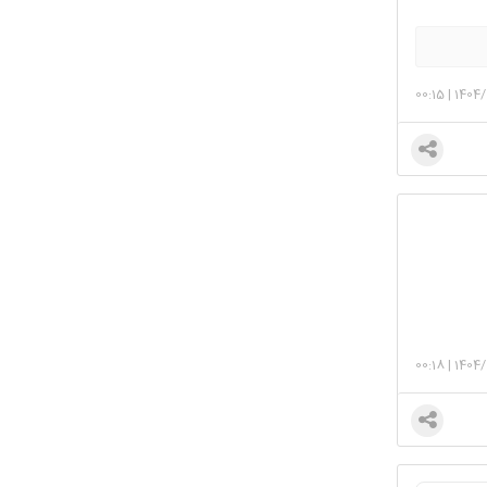
00:15
|
1404/
00:18
|
1404/