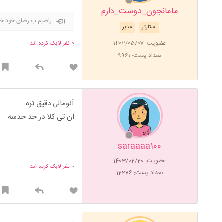
مامانجون_دوست_دارم
راضیم ب رضای خود خد
استارتر
مدیر
عضویت: 1402/05/07
0
نفر لایک کرده اند ...
تعداد پست: 9961
آنومالی دقیق تره
ان تی کلا در حد حدسه
saraaaa100
عضویت: 1403/02/20
0
نفر لایک کرده اند ...
تعداد پست: 12276