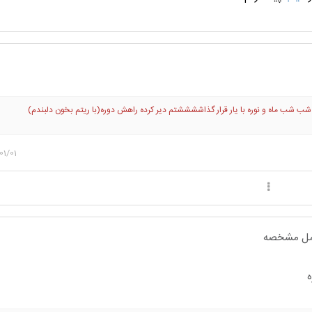
شب ماه و نوره با یار قرار گذاششششتم دیر کرده راهش دوره(با ریتم بخون دلبندم)
01/01