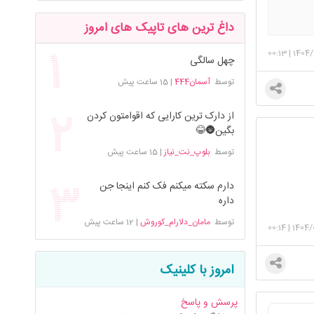
داغ ترین های تاپیک های امروز
00:13
|
1404/
چهل سالگی
توسط
آسمان444
|
15 ساعت پیش
از دارک ترین کارایی که اقوامتون کردن
بگین🌚😂
توسط
بلوپ_نت_نیاز
|
15 ساعت پیش
دارم سکته میکنم فک کنم اینجا جن
داره
توسط
مامان_دلارام_کوروش
|
12 ساعت پیش
00:14
|
1404/
امروز با کلینیک
پرسش و پاسخ