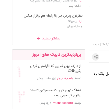
بگو یه عکس از میکاپ لریت بده ببینم چیه
1 دقیقه پیش
بنظرتون پیرمرد پیر زنا رابطه هم برقرار میکنن
بپرس🤣
2 دقیقه پیش
بیشتر ببینید
00:12
|
1404/
پربازدیدترین تاپیک های امروز
از دارک ترین کارایی که اقوامتون کردن
بگین🌚😂
 پلک بالا
توسط
بلوپ_نت_نیاز
|
15 ساعت پیش
قشنگ ترین کاری که همسرتون تا حالا
براتون کرده چی بوده
توسط
yasnaaaakord
|
1 روز پیش