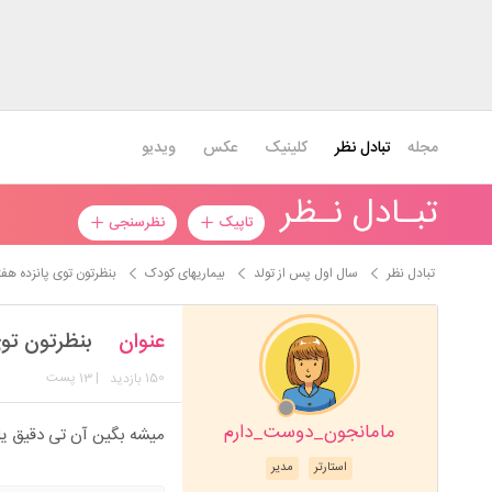
مجله
تبادل نظر
کلینیک
عکس
ویدیو
تبـادل نـظر
تاپیک
نظرسنجی
تبادل نظر
سال اول پس از تولد
بیماریهای کودک
بنظرتون توی پانزده 
عنوان
بنظرتون ت
150
| 13 پست
بازدید
مامانجون_دوست_دارم
میشه بگین آن تی دقیق یا ۱۵ هفت
استارتر
مدیر