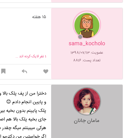
۱۵ هفته
sama_kocholo
عضویت: 1398/07/13
1
نفر لایک کرده اند ...
تعداد پست: 8816
دخترا من از پف پلک بالا 
و پایین انجام دادم 😊
پلک پایینم بدون بخیه بیر
جای بخیه پلک بالا هم اص
مامان جانان
هرکی میبینتم میگه چقدر
اگر خواستین من دکترمو ا