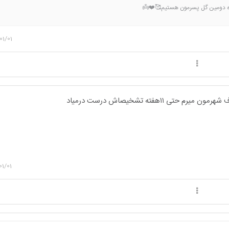
اه دومین گل پسرمون هستیم🥰❤️👼
01/01
تی ۱۱هفته تشخیصاش درست درمیاد
01/01