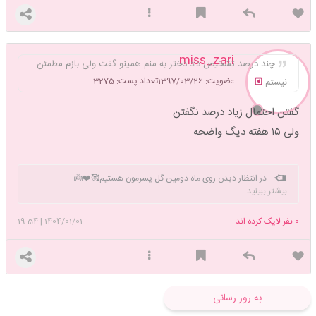
miss_zari
چند درصد تشخیص داد دختر به منم همینو گفت ولی بازم مطمئن
عضویت: 1397/03/26
تعداد پست: 3275
نیستم
گفتن احتمال زیاد درصد نگفتن
ولی ۱۵ هفته دیگ واضحه
در انتظار دیدن روی ماه دومین گل پسرمون هستیم🥰❤️👼
بیشتر ببینید
0
نفر لایک کرده اند ...
1404/01/01
|
19:54
به روز رسانی