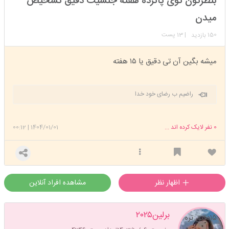
بنظرتون توی پانزده هفته جنسیت دقیق تشخیص
عضویت: 1402/05/07
تعداد پست: 9961
میدن
150
| 13 پست
بازدید
میشه بگین آن تی دقیق یا ۱۵ هفته
راضیم ب رضای خود خدا
0
نفر لایک کرده اند ...
1404/01/01
|
00:12
اظهار نظر
مشاهده افراد آنلاین
برلین۲۰۲۵
۱۵دقیق تره