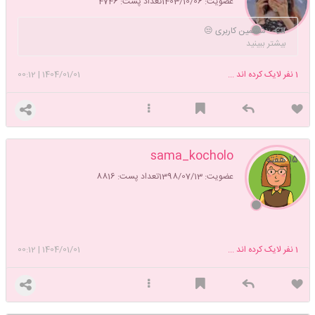
عضویت: 1403/10/06
تعداد پست: 4746
ششمین کاربری 😒
بیشتر ببینید
1
نفر لایک کرده اند ...
1404/01/01
|
00:12
sama_kocholo
۱۵ هفته
عضویت: 1398/07/13
تعداد پست: 8816
1
نفر لایک کرده اند ...
1404/01/01
|
00:12