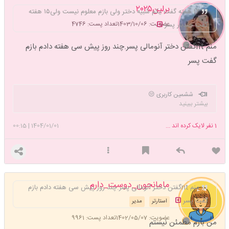
برلین۲۰۲۵
۱۲ هفته گفت یکم شبیه دختر ولی بازم معلوم نیست ولی۱۵ هفته
عضویت: 1403/10/06
تعداد پست: 4746
گفت چندبار پسر
منم ntگفتن دختر آنومالی پسر.چند روز پیش سی هفته دادم بازم
گفت پسر
ششمین کاربری 😒
بیشتر ببینید
1
نفر لایک کرده اند ...
1404/01/01
|
00:15
مامانجون_دوست_دارم
منم ntگفتن دختر آنومالی پسر.چند روز پیش سی هفته دادم بازم
گفت پسر
استارتر
مدیر
عضویت: 1402/05/07
تعداد پست: 9961
من بازم مطمئن نیستم