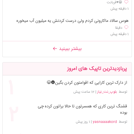
😁♥️قربانت
1 دقیقه پیش
هوس سالاد ماکارونی کردم ولی درست کردنش یه میلیون آب میخوره
دقیقا
1 دقیقه پیش
بیشتر ببینید
پربازدیدترین تاپیک های امروز
از دارک ترین کارایی که اقوامتون کردن بگین🌚😂
توسط
بلوپ_نت_نیاز
|
12 ساعت پیش
قشنگ ترین کاری که همسرتون تا حالا براتون کرده چی
بوده
توسط
yasnaaaakord
|
1 روز پیش