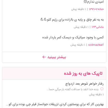
امیدی ندارم😔
حنانه137102
|
1 دقیقه پیش
به یه نفر چاق و پایه ی بااراده برای رژیم کتو💪💪
مامانی۱۲۳
|
1 دقیقه پیش
کسی با وجود سیاتیک و دیسک کمر باردار شده
solmazkaif
|
1 دقیقه پیش
بیشتر ببینید
تاپیک های به روز شده
رفتار خواهر شوهر بعد ازدواج
بنده خدا انقد با صداقت گفته باز میگی حسا...
1 دقیقه پیش
بهترین کار که برای پوستتون کردی تزریقات جوانساز فیلر چی بوده برای کو...