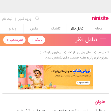
ورود کاربر
|
ثبت نام
مجله
تبادل نظر
کلینیک
عکس
ویدیو
تبادل نظر
تاپیک
نظرسنجی
تبادل نظر
سال اول پس از تولد
بیماریهای کودک
بنظرتون توی پانزده هفته جنسیت دقیق تشخیص میدن
مامانجون_دوست_دارم
عنوان
استارتر
مدیر