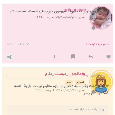
poloooooo
من پیش سونوگراف معروف شهرمون میرم حتی ۱۱هفته تشخیصاش
عضویت: 1398/10/23
تعداد پست: 1989
درست درمیاد
0
نفر لایک کرده اند ...
1404/01/01
|
00:14
مامانجون_دوست_دارم
۱۵دقیق تره
استارتر
مدیر
۱۲ هفته گفت یکم شبیه دختر ولی بازم معلوم نیست ولی۱۵ هفته
عضویت: 1402/05/07
تعداد پست: 9961
گفت چندبار پسر
راضیم ب رضای خود خدا