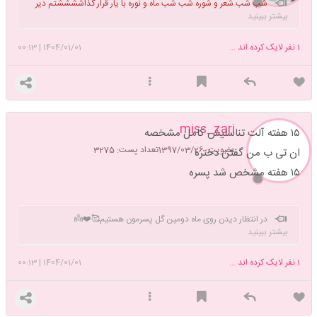
شب شب شعر و شوره شب شب ماه و نوره با یار قرار گذاششششتم دیر
بیشتر ببینید
کرده راهش دوره(با ریتم بخون دلبندم)
1
نفر لایک کرده اند ...
1404/01/01
|
00:13
miss_zari
۱۵ هفته آلت تناسلیش کامل مشخصه
عضویت: 1397/03/26
تعداد پست: 3275
ان تی ب من گفتن دختره
۱۵ هفته مشخص شد پسره
در انتظار دیدن روی ماه دومین گل پسرمون هستیم🥰❤️👼
بیشتر ببینید
1
نفر لایک کرده اند ...
1404/01/01
|
00:13