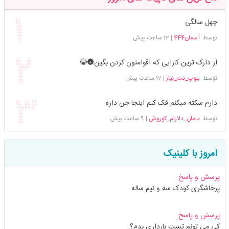
چهل سالگی
توسط
آسمان444
|
12 ساعت پیش
از دارک ترین کارایی که اقوامتون کردن بگین🌚😂
توسط
بلوپ_نت_نیاز
|
12 ساعت پیش
دارم سکته میکنم فک کنم اینجا جن داره
توسط
مامان_دلارام_کوروش
|
9 ساعت پیش
امروز با کلینیک
پرسش و پاسخ
پرخاشگری کودک سه و نیم ساله
پرسش و پاسخ
کی می تونم تست بارداری بدم؟