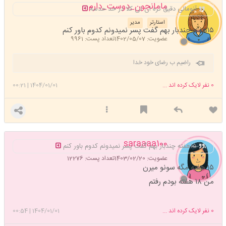
مامانجون_دوست_دارم
آنومالی دقیق تره ان تی کلا در حد حدسه
استارتر
مدیر
۱۵هفته چندبار بهم گفت پسر نمیدونم کدوم باور کنم
عضویت: 1402/05/07
تعداد پست: 9961
راضیم ب رضای خود خدا
0
نفر لایک کرده اند ...
1404/01/01
|
00:21
saraaaa100
۱۵هفته چندبار بهم گفت پسر نمیدونم کدوم باور کنم
عضویت: 1403/02/20
تعداد پست: 12276
۱۵ هفته مگه سونو میرن
من ۱۸ هفته بودم رفتم
0
نفر لایک کرده اند ...
1404/01/01
|
00:54